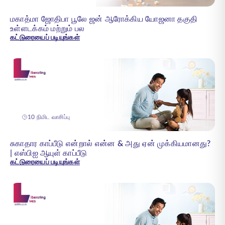
மகாத்மா ஜோதிபா பூலே ஜன் ஆரோக்கிய யோஜனா தகுதி
உள்ளடக்கம் மற்றும் பல
கட்டுரையைப் படியுங்கள்
10 நிமிட வாசிப்பு
சுகாதார காப்பீடு என்றால் என்ன & அது ஏன் முக்கியமானது?
| எஸ்பிஐ ஆயுள் காப்பீடு
கட்டுரையைப் படியுங்கள்