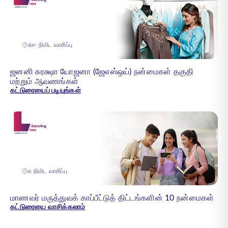
௰௪ நிமிட வாசிப்பு
ஜனனி சுரக்ஷா யோஜனா (ஜேஎஸ்ஒய்) நன்மைகள் தகுதி
மற்றும் ஆவணங்கள்
கட்டுரையைப் படியுங்கள்
௭ நிமிட வாசிப்பு
மாணவர் மருத்துவக் காப்பீட்டுத் திட்டங்களின் 10 நன்மைகள்
கட்டுரையை வாசிக்கலாம்