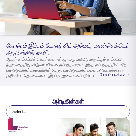
ENGLISH
ஆன்லைனில் வாங்குங்கள்
பிரீமியம் செலுத்துங்கள்
1800 267 9090
லோரெம் இப்சம் டோலர் சிட் அமெட், கான்செக்டெர்
அடிபிஸ்சிங் எலிட்.
ஆயுள் காப்பீட்டுக் கொள்கை என்பது ஒரு பாலிசிதாரருக்கும் காப்பீட்டு
நிறுவனத்திற்கும் இடையிலான ஒப்பந்தமாகும். இந்த ஒப்பந்தத்தின் கீழ்,
பாலிசிதாரரின் மரணத்தின் போது, பாலிசிதாரரின் பயனாளிகளுக்கு ஒரு
மேலும் படிக்கவும்
குறிப்பிட்ட தொகையை - இறப்பு சலுகை எனப்படும் - செலுத்த காப்பீட்டு
நிறுவனம் உறுதியளிக்கிறது, இது பாலிசியின் காலப்பகுதியில் நடந்தால்
மட்டுமே.
ஆர்டிகிள்கள்
Select...