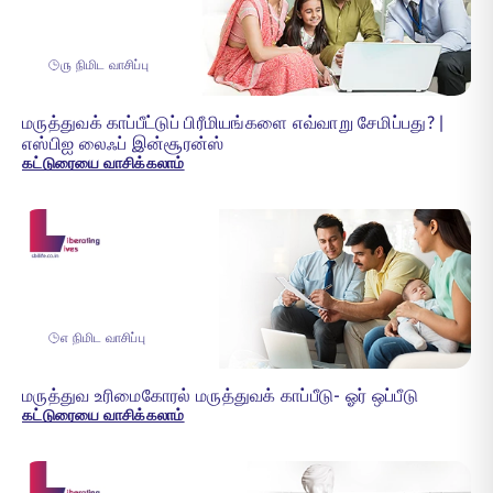
௫ நிமிட வாசிப்பு
மருத்துவக் காப்பீட்டுப் பிரீமியங்களை எவ்வாறு சேமிப்பது? |
எஸ்பிஐ லைஃப் இன்சூரன்ஸ்
கட்டுரையை வாசிக்கலாம்
௭ நிமிட வாசிப்பு
மருத்துவ உரிமைகோரல் மருத்துவக் காப்பீடு- ஓர் ஒப்பீடு
கட்டுரையை வாசிக்கலாம்