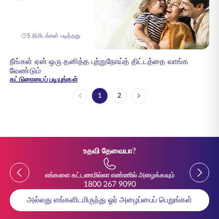
5 நிமிடங்கள் படித்தது
நீங்கள் ஏன் ஒரு தனித்த புற்றுநோய்த் திட்டத்தை வாங்க
வேண்டும்
கட்டுரையைப் படியுங்கள்
1
2
பக்கம்
பக்கம்
உதவி தேவையா?
Previous
Previou
எங்களை கட்டணமில்லா எண்ணில் அழைக்கவும்
1800 267 9090
அல்லது எங்களிடமிருந்து ஓர் அழைப்பைப் பெறுங்கள்