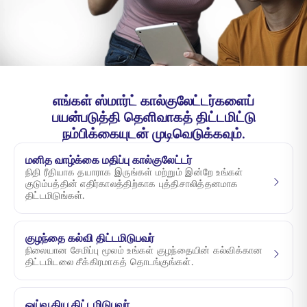
ENGLISH
ஆன்லைனில் வாங்குங்கள்
பிரீமியம் செலுத்துங்கள்
1800 267 9090
எங்கள் ஸ்மார்ட் கால்குலேட்டர்களைப்
பயன்படுத்தி தெளிவாகத் திட்டமிட்டு
நம்பிக்கையுடன் முடிவெடுக்கவும்.
மனித வாழ்க்கை மதிப்பு கால்குலேட்டர்
நிதி ரீதியாக தயாராக இருங்கள் மற்றும் இன்றே உங்கள்
குடும்பத்தின் எதிர்காலத்திற்காக புத்திசாலித்தனமாக
திட்டமிடுங்கள்.
குழந்தை கல்வி திட்டமிடுபவர்
நிலையான சேமிப்பு மூலம் உங்கள் குழந்தையின் கல்விக்கான
திட்டமிடலை சீக்கிரமாகத் தொடங்குங்கள்.
ஓய்வூதிய திட்டமிடுபவர்