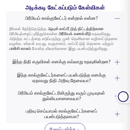
அடிக்கடி கேட்கப்படும் கேள்விகள்
பிரீமியம் கால்குலேட்டர் என்றால் என்ன?
நீங்கள் தேர்ந்தெடுத்த
ஆயுள் காப்பீட்டுத் திட்டத்திற்கான
பிரீமியத்தைப் புரிந்துகொள்ள
பிரீமியக் கணக்கீடு
உதவுகிறது.
அடுத்த கட்டத்தை எடுப்பதற்கு முன் தெளிவான வழிகாட்டுதலை
வழங்க, உங்கள் வயது, வருமானம், காப்பீட்டுத் தொகை மற்றும்
பாலிசி காலம்
போன்ற விவரங்களை இது பயன்படுத்துகிறது.
இந்த நிதி கருவிகள் எனக்கு எவ்வாறு உதவுகின்றன?
எங்கள்
ஆன்லைன் நிதி கால்குலேட்டர்கள்
எதிர்காலத் திட்டமிடல்
படிகளை எளிதாக்குகின்றன. குடும்பப் பாதுகாப்பு மற்றும்
இந்த கால்குலேட்டர்களைப் பயன்படுத்த எனக்கு
ஓய்வூதியத் திட்டமிடல் முதல் கல்வி மற்றும் சேமிப்பு வரை
ஏதாவது நிதி அறிவு தேவையா?
வாழ்க்கை இலக்குகளுக்குத் தயாராக உதவும் சிறப்பு
இல்லை. எங்கள் ஒவ்வொரு கால்குலேட்டரும் எளிமைக்காக
வழிகாட்டுதலை அவை வழங்குகின்றன.
வடிவமைக்கப்பட்டுள்ளது. அடிப்படை விவரங்களைப் பகிர்ந்து
பிரீமியம் கால்குலேட்டரிலிருந்து வரும் முடிவுகள்
கொள்ளுங்கள், மேலும் கருவி உங்களுக்காக தானாகவே
துல்லியமானவையா?
கணக்கீடுகளைச் செய்கிறது, நீங்கள் ஒரு பார்வையில்
ஆம்.
ஆயுள் காப்பீட்டு பிரீமியம் கால்குலேட்டர்
எளிய படிகளைப்
புரிந்துகொள்ளக்கூடிய தெளிவான முடிவுகளை விரைவாக
பயன்படுத்தி உயர் துல்லியமான மதிப்பீடுகளை வழங்குகிறது. இது
வழங்குகிறது.
பதிவு செய்யாமல் கால்குலேட்டர்களைப்
உங்கள் திட்டம் மற்றும் காப்பீட்டு விவரங்களின் அடிப்படையில்
பயன்படுத்தலாமா?
கிட்டத்தட்ட சரியான இறுதி மதிப்பை உங்களுக்கு வழங்குகிறது.
ஆம், உங்களால் முடியும். எங்கள் அனைத்து கால்குலேட்டர்களையும்
பயன்படுத்த இலவசம், பதிவு அல்லது தனிப்பட்ட தகவல்கள்
மேலும் பார்க்க