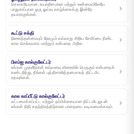
சௌகரியமான, சுயாதீனமான மற்றும் உண்மையிலேயே
பாதுகாப்பான ஒரு ஓய்வு வாழ்க்கைக்கு இன்றே
தயாராகுங்கள்.
கூட்டு சக்தி
நிலைத்தன்மையும் நேரமும் எவ்வாறு சிறிய சேமிப்பை நீண்ட
கால செல்வமாக மாற்றும் என்பதை அறிக.
பிஎம்ஐ கால்குலேட்டர்
உங்கள் முதலீடுகள் எவ்வளவு விரைவில் பெருகும் என்பதைக்
கண்டறிந்து, நீங்கள் புத்திசாலித்தனமாகத் திட்டமிட
உதவுங்கள்.
கால காப்பீட்டு கால்குலேட்டர்
கட்டமைக்கப்பட்ட மற்றும் நம்பிக்கையான திட்டமிடலுடன்
உங்கள் நிதி சுதந்திரத்திற்கான பாதையை வடிவமைக்கவும்.