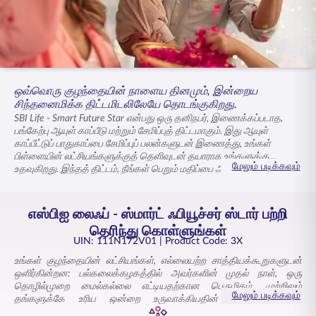
ENGLISH
ஆன்லைனில் வாங்குங்கள்
பிரீமியம் செலுத்துங்கள்
1800 267 9090
ஒவ்வொரு குழந்தையின் நாளைய தினமும், இன்றைய
சிந்தனைமிக்க திட்டமிடலிலேயே தொடங்குகிறது.
SBI Life - Smart Future Star என்பது ஒரு தனிநபர், இணைக்கப்படாத,
பங்கேற்பு ஆயுள் காப்பீடு மற்றும் சேமிப்புத் திட்டமாகும். இது ஆயுள்
காப்பீட்டுப் பாதுகாப்பை சேமிப்புப் பலன்களுடன் இணைத்து, உங்கள்
பிள்ளையின் லட்சியங்களுக்குத் தெளிவுடன் தயாராக உங்களுக்கு
மேலும் படிக்கவும்
உதவுகிறது. இந்தத் திட்டம், நீங்கள் பெறும் மதிப்பை அதிகரிக்கும்
போனஸ்களை வழங்கி, உங்கள் பிள்ளையின் கல்வி மைல்கற்கள்
அடையப்படுவதை உறுதி செய்கிறது. பிரீமியம் தள்ளுபடிப் பலன்,
சூழ்நிலைகள் மாறும்போதும் பங்களிப்புகளைத் தொடரச் செய்து, உங்கள்
எஸ்பிஐ லைஃப் - ஸ்மார்ட் ஃபியூச்சர் ஸ்டார் பற்றி
பிள்ளையின் பயணம் முழுவதும் அவர்களின் இலக்குகளைப்
தெரிந்து கொள்ளுங்கள்
பாதுகாக்கிறது. பாலிசி விதிமுறைகளை உங்கள் பிள்ளையின் வயது மற்றும்
UIN: 111N172V01
| Product Code: 3X
கல்வி கால அட்டவணைக்கு ஏற்ப அமைத்துக் கொள்ளலாம். பாலிசி
முதிர்வடையும்போது, உங்கள் பிள்ளை தங்களுக்காகக் கற்பனை செய்யும்
உங்கள் குழந்தையின் லட்சியங்கள், எல்லையற்ற சாத்தியக்கூறுகளுடன்
கல்வி மற்றும் வாய்ப்புகளுக்கு ஆதரவளிக்கும் ஒரு மொத்தத்
ஒளிர்கின்றன: பல்கலைக்கழகத்தில் அவர்களின் முதல் நாள், ஒரு
தொகையை நீங்கள் பெறுவீர்கள்.
தொழில்முறை மைல்கல்லை எட்டியதற்கான பெருமிதம், முற்றிலும்
மேலும் படிக்கவும்
தங்களுக்கே உரிய ஒன்றை உருவாக்கியதின் மகிழ்ச்சி. இந்த
விலைமதிப்பற்ற தருணங்கள் அவற்றின் சொந்த கால அட்டவணையில்