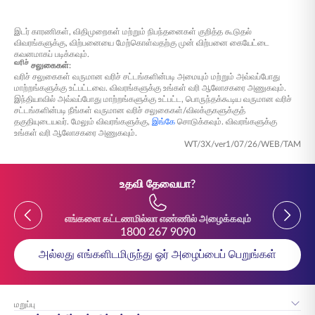
ஆண்டுதோறும் நிலுவை அடிப்படையில் தவணைகளாகப்
பணம் செலுத்தத் தொடங்குங்கள்.
பெற்றுக்கொள்ளலாம். மேலும், காப்பீட்டுதாரர் முதிர்வுப் பலன்
பணம் செலுத்துதல் உறுதிசெய்யப்பட்டவுடன்,
இடர் காரணிகள், விதிமுறைகள் மற்றும் நிபந்தனைகள் குறித்த கூடுதல்
தொகையின் ஒரு பகுதியை மொத்தத் தொகையாகவும், எஞ்சிய
விதிமுறைகள் மற்றும் நிபந்தனைகளுடன் பாலிசி
விவரங்களுக்கு, விற்பனையை மேற்கொள்வதற்கு முன் விற்பனை கையேட்டை
பகுதியை நிலுவை அடிப்படையில் தவணைகளாகவும்
கவனமாகப் படிக்கவும்.
பெற்றுக்கொள்ளும் வசதியும் உள்ளது.
உறுதிப்படுத்தலைப் பெறுவீர்கள்.
வரிச்
சலுகைகள்:
வரிச் சலுகைகள் வருமான வரிச் சட்டங்களின்படி அமையும் மற்றும் அவ்வப்போது
மாற்றங்களுக்கு உட்பட்டவை. விவரங்களுக்கு உங்கள் வரி ஆலோசகரை அணுகவும்.
இந்தியாவில் அவ்வப்போது மாற்றங்களுக்கு உட்பட்ட, பொருந்தக்கூடிய வருமான வரிச்
சட்டங்களின்படி நீங்கள் வருமான வரிச் சலுகைகள்/விலக்குகளுக்குத்
தகுதியுடையவர். மேலும் விவரங்களுக்கு,
இங்கே
சொடுக்கவும். விவரங்களுக்கு
உங்கள் வரி ஆலோசகரை அணுகவும்.
WT/3X/ver1/07/26/WEB/TAM
உதவி தேவையா?
எங்களை கட்டணமில்லா எண்ணில் அழைக்கவும்
1800 267 9090
அல்லது எங்களிடமிருந்து ஓர் அழைப்பைப் பெறுங்கள்
மறுப்பு