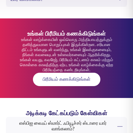
உங்கள் பிரீமியம் கணக்கிடுங்கள்
உங்கள் வாழ்க்கையின் ஒவ்வொரு அத்தியாயத்துக்கும்
தனித்துவமான பொறுப்புகள் இருக்கின்றன. சரியான
திட்டம் உங்களுடன் வளர்ந்து, உங்கள் இலக்குகளையும்,
நீங்கள் கவலையுடன் உள்ளவர்களையும் ஆதரிக்கிறது.
உங்கள் வயது, கவரேஜ், பிரீமியம் கட்டணம் காலம் மற்றும்
கொள்கை காலத்திற்கு ஏற்ப, உங்கள் வாழ்க்கைக்கு ஏற்ற
பிரீமியத்தை கண்டறியுங்கள்.
பிரீமியம் கணக்கிடுங்கள்
அடிக்கடி கேட்கப்படும் கேள்விகள்
எஸ்பிஐ லைஃப் ஸ்மார்ட் ஃபியூச்சர் ஸ்டாரை யார்
வாங்கலாம்?