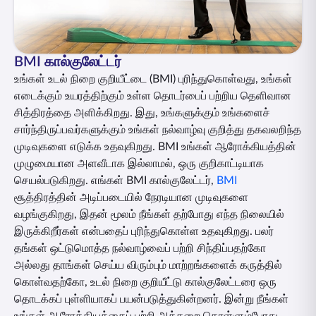
ENGLISH
ஆன்லைனில் வாங்குங்கள்
பிரீமியம் செலுத்துங்கள்
BMI கால்குலேட்டர்
1800 267 9090
உங்கள் உடல் நிறை குறியீட்டை (BMI) புரிந்துகொள்வது, உங்கள்
எடைக்கும் உயரத்திற்கும் உள்ள தொடர்பைப் பற்றிய தெளிவான
சித்திரத்தை அளிக்கிறது. இது, உங்களுக்கும் உங்களைச்
சார்ந்திருப்பவர்களுக்கும் உங்கள் நல்வாழ்வு குறித்து தகவலறிந்த
முடிவுகளை எடுக்க உதவுகிறது. BMI உங்கள் ஆரோக்கியத்தின்
முழுமையான அளவீடாக இல்லாமல், ஒரு குறிகாட்டியாக
செயல்படுகிறது. எங்கள் BMI கால்குலேட்டர்,
BMI
சூத்திரத்தின் அடிப்படையில் நேரடியான முடிவுகளை
வழங்குகிறது, இதன் மூலம் நீங்கள் தற்போது எந்த நிலையில்
இருக்கிறீர்கள் என்பதைப் புரிந்துகொள்ள உதவுகிறது. பலர்
தங்கள் ஒட்டுமொத்த நல்வாழ்வைப் பற்றி சிந்திப்பதற்கோ
அல்லது தாங்கள் செய்ய விரும்பும் மாற்றங்களைக் கருத்தில்
கொள்வதற்கோ, உடல் நிறை குறியீட்டு கால்குலேட்டரை ஒரு
தொடக்கப் புள்ளியாகப் பயன்படுத்துகின்றனர். இன்று நீங்கள்