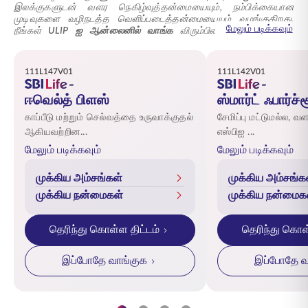
இலக்குகளுடன் வளர நெகிழ்வுத்தன்மையையும், நம்பிக்கையான
முடிவுகளை வழிநடத்த வெளிப்படைத்தன்மையையும் வழங்குகிறது.
மேலும் படிக்கவும்
நீங்கள்
ULIP ஐ ஆன்லைனில் வாங்க
விரும்பினாலும் சரி அல்லது
ஆன்லைன் ULIP திட்டங்களை
விரிவாக ஆராய விரும்பினாலும் சரி,
ஒவ்வொரு தேர்வின் மூலமும் தெளிவுடன் திட்டமிடவும், நீடித்த நிதி
ஸ்திரத்தன்மையை உருவாக்கவும் நாங்கள் இங்கே இருக்கிறோம்.
111L147V01
111L142V01
ஈவெல்த் பிளஸ்
ஸ்மார்ட் ஃபார்ச்ச
காப்பீடு மற்றும் செல்வத்தை உருவாக்குதல்
சேமிப்பு மட்டுமல்ல, வளர
ஆகியவற்றின...
எஸ்பிஐ ...
மேலும் படிக்கவும்
மேலும் படிக்கவும்
முக்கிய அம்சங்கள்
முக்கிய அம்சங்க
முக்கிய நன்மைகள்
முக்கிய நன்மைக
தெரிந்து கொள்ள திட்டம்
தெரிந்து கொள
இப்போதே வாங்குக
இப்போதே வ