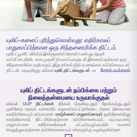
ENGLISH
ஆன்லைனில் வாங்குங்கள்
பிரீமியம் செலுத்துங்கள்
1800 267 9090
யுலிப்-களைப் புரிந்துகொள்வது: எதிர்காலப்
பாதுகாப்பிற்கான ஒரு சிந்தனைமிக்க திட்டம்.
யுலிப் ( யூனிட் லிங்க்டு இன்சூரன்ஸ் பிளான் ) என்பது ஆயுள்
காப்பீட்டைநீண்ட கால முதலீட்டு வாய்ப்புகளுடன் இணைப்பதற்கான ஒரு
சிந்தனைமிக்க வழியாகும், இது உங்கள் நிதி பயணத்தை நம்பிக்கையுடன்
மேலும் படிக்கவும்
திட்டமிட உதவுகிறது. எங்கள்
யுலிப் திட்டங்களுடன்
, உங்கள் பிரீமியத்தின்
ஒரு பகுதி உங்கள் காப்பீட்டுத் திட்டத்தை ஆதரிக்கிறது, மீதமுள்ளவை
காலப்போக்கில் ஆரோக்கியமான
யுலிப் வருமானத்திற்காக
சந்தையுடன்
இணைக்கப்பட்ட நிதிகளில் வைக்கப்படுகின்றன. இந்த
யுலிப் திட்டங்கள்
யுலிப் திட்டங்களுடன் நம்பிக்கை மற்றும்
நிதிகளுக்கு இடையில் மாறுவதற்கான நெகிழ்வுத்தன்மை, உங்கள் பணம்
நிலைத்தன்மையை உருவாக்குதல்
எவ்வாறு நிர்வகிக்கப்படுகிறது என்பதில் வெளிப்படைத்தன்மை மற்றும்
உங்கள் இலக்குகளுடன் இணைந்த நீண்டகால வளர்ச்சிக்கான
எங்கள்
ULIP திட்டங்கள்
நீங்கள் தெளிவுடனும் நோக்கத்துடனும்
சாத்தியக்கூறுகளை வழங்குகின்றன.
முன்னேற உதவும் வகையில் உருவாக்கப்பட்டுள்ளன. அவை நிலையான
வளர்ச்சியையும் நம்பகமான
வாழ்க்கைப் பாதுகாப்பையும்
ஒன்றிணைத்து,
சுதந்திரமாகத் திட்டமிடுவதற்கான நம்பிக்கையையும், படிப்படியாகப்
பாதுகாப்பான எதிர்காலத்தைக் கட்டியெழுப்புவதில் கவனம்
செலுத்துவதற்கான நம்பிக்கையையும் உங்களுக்கு வழங்குகின்றன.