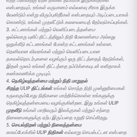
எந்த அளவிற்கு ஏற்க நீங்கள் தயாராக இருக்கிறீர்கள்
என்பதையும், உங்கள் வருமானம் எவ்வளவு சீராக இருக்க
வேண்டும் என்று விரும்புகிறீர்கள் என்பதையும் அடிப்படையாகக்
கொண்டு, உங்கள் முதலீட்டுக் கலவையைத் தேர்வுசெய்யுங்கள்.
3.
கட்டணங்கள் மற்றும் வெளிப்படைத்தன்மை
ஒவ்வொரு யுலிப் திட்டத்திலும் நிதி மேலாண்மை அல்லது
ஒதுக்கீடு கட்டணங்கள் போன்ற கட்டணங்கள் உள்ளன.
தெளிவான விவரங்கள் மற்றும் வெளிப்படையான
தகவல்தொடர்புகளை வழங்கும் ஒரு திட்டத்தைத் தேடுங்கள்,
இதன் மூலம் உங்கள் திட்டத்தை நம்பிக்கையுடன் எளிதாகக்
கண்காணிக்க முடியும்.
4. நெகிழ்வுத்தன்மை மற்றும் நிதி மாறுதல்
சிறந்த ULIP திட்டங்கள்
உங்கள் சொந்த நிதி முன்னுரிமைகள்
உருவாகும்போது நிதிகளை மாற்றிக்கொள்ள உங்களுக்கு
நெகிழ்வுத்தன்மையை வழங்குகின்றன. இது உங்கள்
ULIP
முதலீடு
உங்கள் மாறிவரும் இலக்குகள் மற்றும் சந்தை
நிலைமைகளுக்கு ஏற்ப இருப்பதை உறுதி செய்கிறது.
5. செயல்திறன் மற்றும் நிலைத்தன்மை
காலப்போக்கில்
ULIP நிதிகள்
எவ்வாறு செயல்பட்டன என்பதை