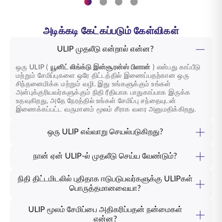
அடிக்கடி கேட்கப்படும் கேள்விகள்
ULIP முதலீடு என்றால் என்ன?
ஒரு ULIP (
யூனிட் லிங்க்டு இன்சூரன்ஸ் பிளான்
) என்பது காப்பீடு
மற்றும் சேமிப்புகளை ஒரே திட்டத்தில் இணைப்பதற்கான ஒரு
சிந்தனைமிக்க மற்றும் வழி. இது உங்களுக்கும் உங்கள்
அன்புக்குரியவர்களுக்கும் நிதி ரீதியாக பாதுகாப்பாக இருக்க
உதவுகிறது, அதே நேரத்தில் உங்கள் சேமிப்பு சந்தையுடன்
இணைக்கப்பட்ட வருமானம் மூலம் சீராக வளர அனுமதிக்கிறது.
ஒரு ULIP எவ்வாறு செயல்படுகிறது?
நீங்கள் ஒரு ULIP-இல் முதலீடு செய்யும்போது, உங்கள்
பிரீமியத்தின் ஒரு பகுதி
ஆயுள் காப்பீட்டிற்குச்
செல்லும்,
நான் ஏன் ULIP-ல் முதலீடு செய்ய வேண்டும்?
மீதமுள்ளவை உங்கள் விருப்பப்படி பங்கு, கடன் அல்லது சமநிலை
ஆயுள் காப்பீட்டுத் திட்டத்தின்
கீழ் பாதுகாப்பாக இருக்கும் அதே
நிதிகளில் வைக்கப்படும். உங்கள் எதிர்காலத் திட்டங்கள் மற்றும்
வேளையில்
, நீண்ட கால சேமிப்பை
உருவாக்கி கட்டமைக்க
ஆபத்து மற்றும் நிதி இலக்குகளுடன் ஆறுதலின் அடிப்படையில்
நிதி திட்டமிடலில் புதிதாக ஈடுபடுபவர்களுக்கு ULIPகள்
விரும்பினால்,
ULIP முதலீடு
சிறந்தது. நெகிழ்வுத்தன்மையையும்,
உங்கள் சேமிப்பை எவ்வாறு ஒதுக்குவது என்பதை நீங்கள் தேர்வு
பொருத்தமானவையா?
தங்கள் நிதி எதிர்காலத்தைத் திட்டமிடுவதில் ஒழுக்கமான
செய்யலாம்.
ஆம். நிதி திட்டமிடலில் புதிதாக ஈடுபடுபவர்களுக்கும், நீண்ட கால
அணுகுமுறையையும் மதிக்கிறவர்களுக்கு இது பொருந்தும்.
அடிப்படையில் தங்கள் செல்வத்தை வளர்ப்பதற்கும் பாதுகாப்பைத்
ULIP மூலம் சேமிப்பை அதிகரிப்பதன் நன்மைகள்
தேடுபவர்களுக்கும் ULIPகள் மிகவும் பொருத்தமானவை. நீங்கள்
என்ன?