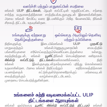
வளர்ச்சி மற்றும் பாதுகாப்பின் சமநிலை
எங்கள்
ULIP திட்டங்கள்,
ஆயுள் காப்பீட்டின் உறுதிப்பாட்டை சந்தை
சார்ந்த வருமானத்திற்கான சாத்தியக்கூறுகளுடன் இணைக்கின்றன.
அவை உங்கள் சேமிப்பு வளர இடமளிக்கும் அதே வேளையில், நீங்கள்
சீராகத் திட்டமிட உதவுகின்றன.
உங்களுக்கு ஏற்றவாறு
ஒவ்வொரு அடியிலும் தெளிவு
நெகிழ்வுத்தன்மை
மற்றும் நம்பிக்கை
நிதிகளுக்கு இடையில்
எங்கள்
ULIP முதலீட்டு
மாறுவதற்கும் உங்கள்
அணுகுமுறையின் மையத்தில்
பங்களிப்புகளை சரிசெய்வதற்கும்
வெளிப்படைத்தன்மை உள்ளது.
சுதந்திரத்துடன், எங்கள்
யூனிட்
நீங்கள் செயல்திறனை எளிதாகக்
லிங்க்டு காப்பீட்டுத் திட்டங்கள்
கண்காணிக்கலாம், நிதி
உங்கள் இலக்குகளுடன்
நகர்வுகளைப் புரிந்து கொள்ளலாம்
உருவாகின்றன. அவை உங்கள் நிதிப்
மற்றும் எதிர்காலத்திற்கான
பயணத்தைக் கட்டுக்குள்
தொலைநோக்குப் பார்வையுடன்
வைத்திருக்கும் வாழ்க்கை
திட்டமிடலாம்.
முறையை செயல்படுத்துகின்றன.
உங்களைச் சுற்றி வடிவமைக்கப்பட்ட ULIP
திட்டங்களை ஆராயுங்கள்
எங்கள் ஒவ்வொரு
யூனிட் லிங்க்டு காப்பீட்டுத் திட்டமும்
உங்கள்