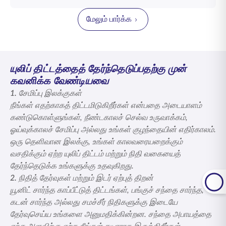
சிறிய தொகைகளில் தொடங்கி, சந்தையுடன் இணைக்கப்பட்ட
ஒரு
ULIP திட்டம்
நிதிப் பாதுகாப்பு மற்றும் ஆயுள் காப்பீடு மூலம்
திட்டங்கள் எவ்வாறு கூடுதல் நேரம் செயல்படுகின்றன என்பதை
சுதந்திரம் மற்றும் காலப்போக்கில் செல்வத்தை உருவாக்கும்
அறியலாம்.
மேலும் பார்க்க
வாய்ப்பு என இரண்டு நன்மைகளை வழங்குகிறது. இது
தற்போதைய சட்டங்களின் கீழ் நெகிழ்வுத்தன்மை, நிதி மாற்ற
விருப்பங்கள் மற்றும் வரி சேமிப்பு நன்மைகளையும் வழங்குகிறது.
யுலிப் திட்டத்தைத் தேர்ந்தெடுப்பதற்கு முன்
கவனிக்க வேண்டியவை
1.
சேமிப்பு இலக்குகள்
நீங்கள் எதற்காகத் திட்டமிடுகிறீர்கள் என்பதை அடையாளம்
கண்டுகொள்ளுங்கள், நீண்டகாலச் செல்வ உருவாக்கம்,
ஓய்வுக்காலச் சேமிப்பு அல்லது உங்கள் குழந்தையின் எதிர்காலம்.
ஒரு தெளிவான இலக்கு, உங்கள் காலவரையறைக்கும்
வசதிக்கும் ஏற்ற யுலிப் திட்டம் மற்றும் நிதி வகையைத்
தேர்ந்தெடுக்க உங்களுக்கு உதவுகிறது.
2.
நிதித் தேர்வுகள் மற்றும் இடர் ஏற்புத் திறன்
யூனிட் சார்ந்த காப்பீட்டுத் திட்டங்கள், பங்குச் சந்தை சார்ந்த,
கடன் சார்ந்த அல்லது சமச்சீர் நிதிகளுக்கு இடையே
தேர்வுசெய்ய உங்களை அனுமதிக்கின்றன. சந்தை அபாயத்தை