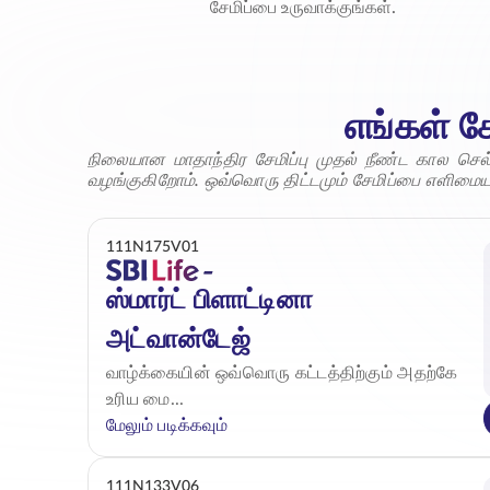
சேமிப்பை உருவாக்குங்கள்.
எங்கள் ச
நிலையான மாதாந்திர சேமிப்பு முதல் நீண்ட கால செ
வழங்குகிறோம். ஒவ்வொரு திட்டமும் சேமிப்பை எளிமையாக
111N175V01
ஸ்மார்ட் பிளாட்டினா
அட்வான்டேஜ்
வாழ்க்கையின் ஒவ்வொரு கட்டத்திற்கும் அதற்கே
உரிய மை...
மேலும் படிக்கவும்
111N133V06