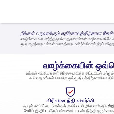
நீங்கள் உருவாக்கும் எதிர்காலத்திற்கான சேமிப்
வாழ்க்கை பல அர்த்தமுள்ள தருணங்கள் வழியாக விரிவ
ஒரு குழந்தை உங்கள் உலகத்தை மகிழ்ச்சியால் நிரப்புகிற
ஓய்வுக்காக எதிர்நோக்குகிறீர்கள். ஒவ்வொரு அடியிலும்,
கவனித்துக்கொள்வதோடு, நாளைக்கான வலுவான அடித்
ஆயுள் காப்பீட்டு பிராண்டுகளில் ஒன்றாக, நாடு முழுவது
வாழ்க்கையின் ஒவ்வொர
உங்கள் லட்சியங்கள் சிந்தனைமிக்க திட்டமிடல் மற்
அல்லது உங்கள் சொந்த ஓய்வூதியத்திற்காகவோ நீங்க
விரிவான நிதி வளர்ச்சி
ஆயுள் காப்பீட்டை செல்வக் குவிப்புடன் இணைக்கும்
சிற
சேமிப்புத் திட்ட
விருப்பங்களைப் பயன்படுத்தி ஒழுக்கம