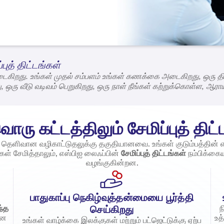
புத் திட்டங்கள்
டைகிறது. உங்கள் முதல் சம்பளம் உங்கள் கணக்கை அடைகிறது, ஒரு
து, ஒரு வீடு வடிவம் பெறுகிறது, ஒரு நாள் நீங்கள் கற்றுக்கொள்ள, ஆ
 நீங்கள் சிந்தனையிலும் செயலிலும் சுதந்திரத்தைத் தேடுகிறீர்கள். 
தளத்தை உருவாக்க உதவும்
சேமிப்புத் திட்டங்கள்
மூலம் நாங்கள் உங்கள
ம் உள்ள மில்லியன் கணக்கான குடும்பங்களுடன் நாங்கள் நிற்கிறோம்.
ு கட்டத்திலும் சேமிப்புத் திட்
றும் தெளிவான வழிகாட்டுதலுக்கு தகுதியானவை. உங்கள் குடும்பத்தின
ள் சேமித்தாலும், எஸ்பிஐ லைஃப்பின்
சேமிப்புத் திட்டங்கள்
நம்பிக்கை
வழங்குகின்றன.
பாதுகாப்பு நெகிழ்வுத்தன்மையை பூர்த்தி
ந்த
ந
செய்கிறது
ான
உத
உங்கள் வாழ்க்கை இலக்குகள் மற்றும் பட்ஜெட்டுக்கு ஏற்ப