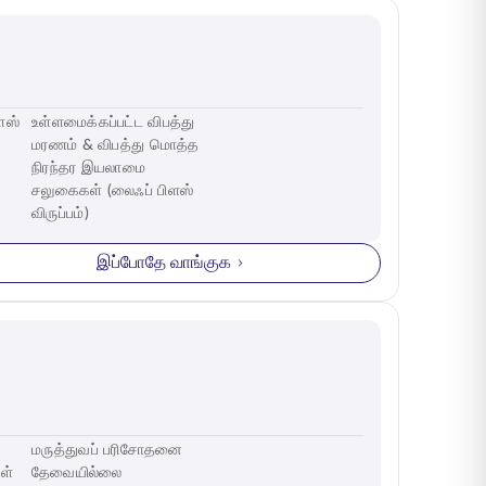
ளஸ்
உள்ளமைக்கப்பட்ட விபத்து
மரணம் & விபத்து மொத்த
நிரந்தர இயலாமை
சலுகைகள் (லைஃப் பிளஸ்
விருப்பம்)
இப்போதே வாங்குக
மருத்துவப் பரிசோதனை
ள்
தேவையில்லை