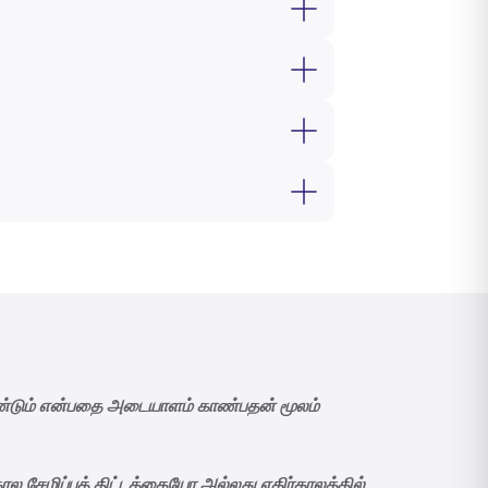
ளைவுகளுக்கு, வருமானம் அல்லது
 ULIPகள் அல்லது பங்கேற்பு
சேமிப்பு
 உங்களுக்கு புத்திசாலித்தனமாகத்
 விருப்பங்களிலிருந்து நீங்கள் தேர்வு
தியா வழங்குகிறது. உங்கள் இலக்குகளின்
டும் கிடைக்கின்றன.
திட்டத்திலிருந்து
பயனடையலாம். முதல்
ருமானத்தைத் தேடும் ஓய்வு பெற்றவர்
 வழங்குகிறது. பல திட்டங்கள் மன
றன. சேமிப்பு மற்றும் பாதுகாப்பின்
 வேண்டும் என்பதை அடையாளம் காண்பதன் மூலம்
ால சேமிப்புத் திட்டத்தையோ அல்லது எதிர்காலத்தில்