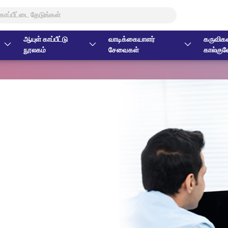
ஆயுள் காப்பீட்டு
வாடிக்கையாளர்
கருவிகள
நூலகம்
சேவைகள்
கால்குல