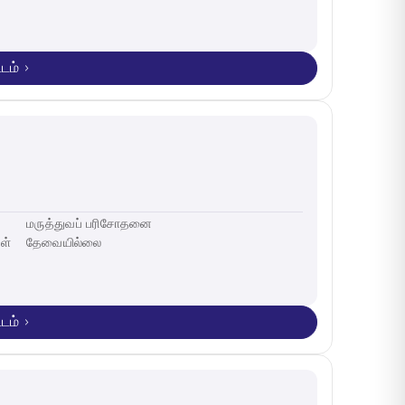
டம்
மருத்துவப் பரிசோதனை
ள்
தேவையில்லை
டம்