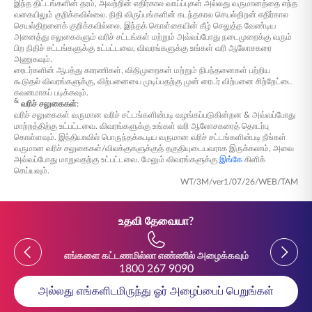
இந்த திட்டங்களின் தரம், அவற்றின் எதிர்கால வாய்ப்புகள் அல்லது வருமானத்தை எந்த
வகையிலும் குறிக்கவில்லை. நிதி விருப்பங்களின் கடந்தகால செயல்திறன் எதிர்கால
செயல்திறனைக் குறிக்கவில்லை. இந்தக் கொள்கையின் கீழ் செலுத்த வேண்டிய
அனைத்து சலுகைகளும் வரிச் சட்டங்கள் மற்றும் அவ்வப்போது நடைமுறைக்கு வரும்
பிற நிதிச் சட்டங்களுக்கு உட்பட்டவை, விவரங்களுக்கு உங்கள் வரி ஆலோசகரை
அணுகவும்.
ரைடர்களின் ஆபத்து காரணிகள், விதிமுறைகள் மற்றும் நிபந்தனைகள் பற்றிய
கூடுதல் விவரங்களுக்கு, விற்பனையை முடிப்பதற்கு முன் ரைடர் விற்பனை சிற்றேட்டை
கவனமாகப் படிக்கவும்.
&
வரிச் சலுகைகள்:
வரிச் சலுகைகள் வருமான வரிச் சட்டங்களின்படி வழங்கப்படுகின்றன & அவ்வப்போது
மாற்றத்திற்கு உட்பட்டவை. விவரங்களுக்கு உங்கள் வரி ஆலோசகரைத் தொடர்பு
கொள்ளவும். இந்தியாவில் பொருந்தக்கூடிய வருமான வரிச் சட்டங்களின்படி நீங்கள்
வருமான வரிச் சலுகைகள்/விலக்குகளுக்குத் தகுதியுடையவராக இருக்கலாம், அவை
அவ்வப்போது மாறுவதற்கு உட்பட்டவை. மேலும் விவரங்களுக்கு
இங்கே
கிளிக்
செய்யவும்.
WT/3M/ver1/07/26/WEB/TAM
உதவி தேவையா?
Previous
Previou
எங்களை கட்டணமில்லா எண்ணில் அழைக்கவும்
1800 267 9090
அல்லது எங்களிடமிருந்து ஓர் அழைப்பைப் பெறுங்கள்