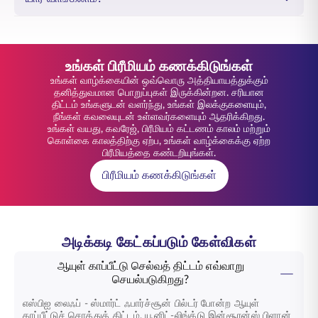
உங்கள் பிரீமியம் கணக்கிடுங்கள்
உங்கள் வாழ்க்கையின் ஒவ்வொரு அத்தியாயத்துக்கும்
தனித்துவமான பொறுப்புகள் இருக்கின்றன. சரியான
திட்டம் உங்களுடன் வளர்ந்து, உங்கள் இலக்குகளையும்,
நீங்கள் கவலையுடன் உள்ளவர்களையும் ஆதரிக்கிறது.
உங்கள் வயது, கவரேஜ், பிரீமியம் கட்டணம் காலம் மற்றும்
கொள்கை காலத்திற்கு ஏற்ப, உங்கள் வாழ்க்கைக்கு ஏற்ற
பிரீமியத்தை கண்டறியுங்கள்.
பிரீமியம் கணக்கிடுங்கள்
அடிக்கடி கேட்கப்படும் கேள்விகள்
ஆயுள் காப்பீட்டு செல்வத் திட்டம் எவ்வாறு
செயல்படுகிறது?
எஸ்பிஐ லைஃப் - ஸ்மார்ட் ஃபார்ச்சூன் பில்டர்
போன்ற ஆயுள்
காப்பீட்டுச் சொத்துத் திட்டம், யூனிட்-லிங்க்டு இன்சூரன்ஸ் பிளான்