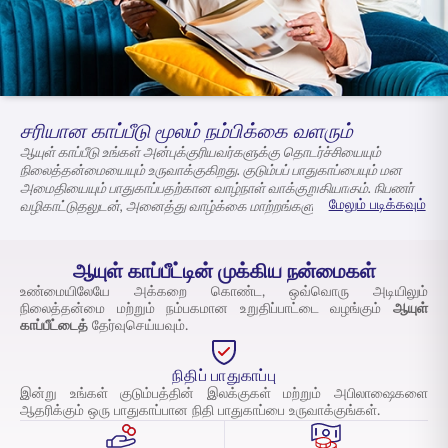
ENGLISH
ஆன்லைனில் வாங்குங்கள்
பிரீமியம் செலுத்துங்கள்
1800 267 9090
சரியான காப்பீடு மூலம் நம்பிக்கை வளரும்
ஆயுள் காப்பீடு
உங்கள் அன்புக்குரியவர்களுக்கு தொடர்ச்சியையும்
நிலைத்தன்மையையும் உருவாக்குகிறது. குடும்பப் பாதுகாப்பையும் மன
அமைதியையும் பாதுகாப்பதற்கான வாழ்நாள் வாக்குறுதியாகும். நிபுணர்
மேலும் படிக்கவும்
வழிகாட்டுதலுடன், அனைத்து வாழ்க்கை மாற்றங்களுக்கும் தயாராக
இருங்கள். இன்றே சரியான திட்டத்தைத் தேர்வுசெய்யவும்.
நம்பிக்கையுடன் முன்னேறுங்கள்.
ஆயுள் காப்பீட்டின் முக்கிய நன்மைகள்
உண்மையிலேயே அக்கறை கொண்ட, ஒவ்வொரு அடியிலும்
நிலைத்தன்மை மற்றும் நம்பகமான உறுதிப்பாட்டை வழங்கும்
ஆயுள்
காப்பீட்டைத்
தேர்வுசெய்யவும்.
நிதிப் பாதுகாப்பு
இன்று உங்கள் குடும்பத்தின் இலக்குகள் மற்றும் அபிலாஷைகளை
ஆதரிக்கும் ஒரு பாதுகாப்பான நிதி பாதுகாப்பை உருவாக்குங்கள்.