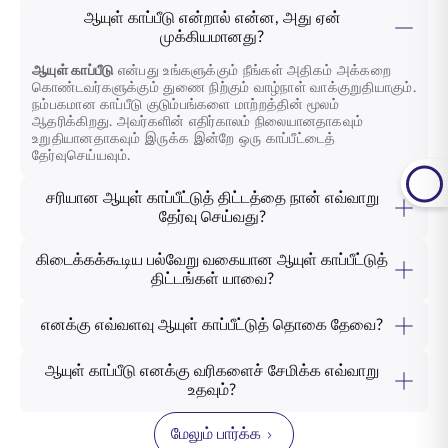
ஆயுள் காப்பீடு என்றால் என்ன, அது ஏன்
முக்கியமானது?
ஆயுள் காப்பீடு
என்பது உங்களுக்கும் நீங்கள் அதிகம் அக்கறை
கொண்டவர்களுக்கும் துணை நிற்கும் வாழ்நாள் வாக்குறுதியாகும்.
நம்பகமான காப்பீடு குடும்பங்களை மாற்றத்தின் மூலம்
ஆதரிக்கிறது. அவர்களின் எதிர்காலம் நிலையானதாகவும்
உறுதியானதாகவும் இருக்க இன்றே ஒரு காப்பீட்டைத்
தேர்வுசெய்யவும்.
சரியான ஆயுள் காப்பீட்டுத் திட்டத்தை நான் எவ்வாறு
தேர்வு செய்வது?
சரியான
ஆயுள் காப்பீட்டுத்
திட்டம் உங்கள் வருமானம், வயது
மற்றும் குடும்ப முன்னுரிமைகளைப் பொறுத்தது. உங்கள் வாழ்க்கை
கிடைக்கக்கூடிய பல்வேறு வகையான ஆயுள் காப்பீட்டுத்
இலக்குகளுக்கான பாதுகாப்பு, சேமிப்பு அல்லது ஓய்வூதியத்
திட்டங்கள் யாவை?
திட்டங்களுக்கு இடையில் புத்திசாலித்தனமாகத் தேர்வுசெய்ய
ஆயுள் காப்பீட்டுத்
திட்டங்களில் காலவரையறை, சேமிப்பு, குழந்தை
நிபுணர் வழிகாட்டுதல் உங்களுக்கு உதவுகிறது.
காப்பீடு, ஓய்வூதியம், பாதுகாப்பு மற்றும் செல்வத்தை உருவாக்கும்
எனக்கு எவ்வளவு ஆயுள் காப்பீட்டுத் தொகை தேவை?
விருப்பங்கள் அடங்கும். ஒவ்வொரு திட்டமும் உங்களுக்கும் உங்கள்
உங்கள் வாழ்க்கை முறை செலவுகள், கடன்கள் மற்றும் இலக்குகள்
குடும்பத்திற்கும் ஒரு தனித்துவமான நோக்கத்தை வழங்குகிறது.
உட்பட, உங்கள் ஆண்டு வருமானத்தை விட 10-15 மடங்கு காப்பீடு
புத்திசாலித்தனமாகத் தேர்வுசெய்க.
ஆயுள் காப்பீடு எனக்கு வரிகளைச் சேமிக்க எவ்வாறு
உங்களுக்கு ஏற்றதாக இருக்க வேண்டும். எங்கள் கால்குலேட்டர்
உதவும்?
நீங்கள் முடிவு செய்ய உதவுகிறது. புத்திசாலித்தனமாக திட்டமிட
பல
ஆயுள் காப்பீட்டுக்
கொள்கைகள் பிரிவுகள் 80C மற்றும்
இன்றே இதைப் பயன்படுத்தவும்.
10(10D) போன்ற வரி சேமிப்புத் திட்டங்களின் கீழ் தகுதி
மேலும் பார்க்க
பெறுகின்றன. இந்த நன்மைகள் உங்கள் வருமானத்தைப்