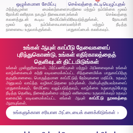
ஒழுக்கமான சேமிப்பு
செல்வத்தை கட்டியெழுப்புதல்
அர்த்தமுள்ள மைல்கற்களை
சமநிலை மற்றும் நம்பிக்கை மூலம்
நோக்கி எளிதாக நகரும் நிலையான,
உங்கள் செல்வத்தை
கவனத்துடன் கூடிய சேமிப்பின்
விரிவுபடுத்துங்கள், நோயாளி
மூலம் ஒரு நம்பிக்கையான
வளர்ச்சி மற்றும் நீடித்த
நாளையை உருவாக்குங்கள்.
பாதுகாப்பைக் கலக்கவும்.
உங்கள் ஆயுள் காப்பீடு தேவைகளைப்
புரிந்துகொண்டு, உங்கள் எதிர்காலத்தைத்
தெளிவுடன் திட்டமிடுங்கள்
உங்கள் முன்னுரிமைகள், அர்ப்பணிப்புகள் மற்றும் அபிலாஷைகள் உங்கள்
வாழ்க்கையைச் சுற்றி வடிவமைக்கப்பட்ட சிந்தனைமிக்க பாதுகாப்பிற்கு
தகுதியானவை. பொருத்தமான காப்பீட்டுத் தேர்வுகளை மதிப்பிட உதவும்
அனுபவம் வாய்ந்த வழிகாட்டுதலை நம்புங்கள். அன்புக்குரியவர்களைப்
பாதுகாக்கவும், சேமிப்பை வலுப்படுத்தவும், வாழ்க்கை உருவாகும்போது
நீடித்த தெளிவு, நிலைத்தன்மை மற்றும் எளிமையை உருவாக்கவும் உதவும்
வகையில் வடிவமைக்கப்பட்ட எங்கள் ஆயுள்
காப்பீட்டு நூலகத்தை
ஆராயுங்கள்.
உங்களுக்கான சரியான அட்டையைக் கணக்கிடுங்கள்