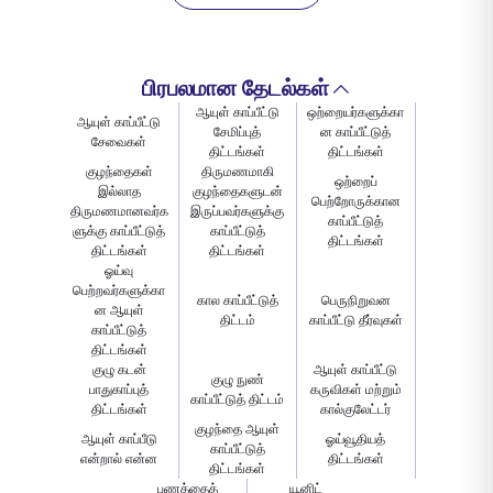
பாதுகாக்க உதவுகின்றன. நீண்ட கால நிலைத்தன்மையை
ஆதரிக்கும் பாலிசியைத் தேர்வுசெய்யவும்.
பிரபலமான தேடல்கள்
ஆயுள் காப்பீட்டு
ஒற்றையர்களுக்கா
ஆயுள் காப்பீட்டு
சேமிப்புத்
ன காப்பீட்டுத்
சேவைகள்
திட்டங்கள்
திட்டங்கள்
குழந்தைகள்
திருமணமாகி
ஒற்றைப்
இல்லாத
குழந்தைகளுடன்
பெற்றோருக்கான
திருமணமானவர்க
இருப்பவர்களுக்கு
காப்பீட்டுத்
ளுக்கு காப்பீட்டுத்
காப்பீட்டுத்
திட்டங்கள்
திட்டங்கள்
திட்டங்கள்
ஓய்வு
பெற்றவர்களுக்கா
கால காப்பீட்டுத்
பெருநிறுவன
ன ஆயுள்
திட்டம்
காப்பீட்டு தீர்வுகள்
காப்பீட்டுத்
திட்டங்கள்
குழு கடன்
ஆயுள் காப்பீட்டு
குழு நுண்
பாதுகாப்புத்
கருவிகள் மற்றும்
காப்பீட்டுத் திட்டம்
திட்டங்கள்
கால்குலேட்டர்
குழந்தை ஆயுள்
ஆயுள் காப்பீடு
ஓய்வூதியத்
காப்பீட்டுத்
என்றால் என்ன
திட்டங்கள்
திட்டங்கள்
பணத்தைத்
யூனிட்