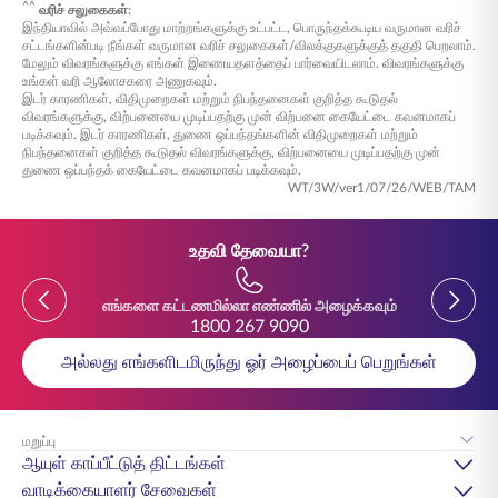
^^
வரிச் சலுகைகள்:
இந்தியாவில் அவ்வப்போது மாற்றங்களுக்கு உட்பட்ட, பொருந்தக்கூடிய வருமான வரிச்
சட்டங்களின்படி நீங்கள் வருமான வரிச் சலுகைகள்/விலக்குகளுக்குத் தகுதி பெறலாம்.
மேலும் விவரங்களுக்கு எங்கள் இணையதளத்தைப் பார்வையிடலாம். விவரங்களுக்கு
உங்கள் வரி ஆலோசகரை அணுகவும்.
இடர் காரணிகள், விதிமுறைகள் மற்றும் நிபந்தனைகள் குறித்த கூடுதல்
விவரங்களுக்கு, விற்பனையை முடிப்பதற்கு முன் விற்பனை கையேட்டை கவனமாகப்
படிக்கவும். இடர் காரணிகள், துணை ஒப்பந்தங்களின் விதிமுறைகள் மற்றும்
நிபந்தனைகள் குறித்த கூடுதல் விவரங்களுக்கு, விற்பனையை முடிப்பதற்கு முன்
துணை ஒப்பந்தக் கையேட்டை கவனமாகப் படிக்கவும்.
WT/3W/ver1/07/26/WEB/TAM
உதவி தேவையா?
எங்களை கட்டணமில்லா எண்ணில் அழைக்கவும்
1800 267 9090
அல்லது எங்களிடமிருந்து ஓர் அழைப்பைப் பெறுங்கள்
மறுப்பு
ஆயுள் காப்பீட்டுத் திட்டங்கள்
வாடிக்கையாளர் சேவைகள்