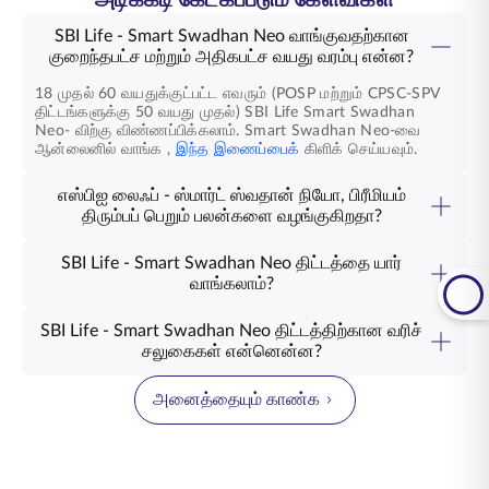
SBI Life - Smart Swadhan Neo வாங்குவதற்கான
குறைந்தபட்ச மற்றும் அதிகபட்ச வயது வரம்பு என்ன?
18 முதல் 60 வயதுக்குட்பட்ட எவரும் (POSP மற்றும் CPSC-SPV
திட்டங்களுக்கு 50 வயது முதல்) SBI Life
Smart Swadhan
Neo-
விற்கு விண்ணப்பிக்கலாம்.
Smart Swadhan Neo-வை
ஆன்லைனில் வாங்க
,
இந்த இணைப்பைக்
கிளிக் செய்யவும்.
எஸ்பிஐ லைஃப் - ஸ்மார்ட் ஸ்வதான் நியோ, பிரீமியம்
திரும்பப் பெறும் பலன்களை வழங்குகிறதா?
ஆம், பாலிசி காலம் முடிவடைந்து, நீங்கள் வாழும் காலம் எஸ்பிஐ
லைஃப் - ஸ்மார்ட் ஸ்வதான் நியோ பிரீமியம் பலன்களை திரும்ப
SBI Life - Smart Swadhan Neo திட்டத்தை யார்
வழங்குகிறது.
வாங்கலாம்?
SBI Life - Smart Swadhan Neo திட்டம் 18 முதல் 60
வயதுக்குட்பட்ட எவருக்கும் கிடைக்கிறது (POSP மற்றும் CPSC-
SBI Life - Smart Swadhan Neo திட்டத்திற்கான வரிச்
SPV-க்கு 50 வயது). இதன் பிரீமியம் திரும்பப் பெறும் அம்சத்தின்
சலுகைகள் என்னென்ன?
மூலம், வாழ்க்கையின் எந்தக் கட்டத்தில் உள்ள தனிநபர்களுக்கும்
வரிச் சலுகைகள் வருமான வரிச் சட்டங்களின்படி அமையும் மற்றும்
இது பயனளிக்கிறது: வாழ்க்கையைத் தொடங்குபவர்கள்,
அவ்வப்போது மாற்றங்களுக்கு உட்பட்டவை. விவரங்களுக்கு உங்கள்
புதுமணத் தம்பதிகள், பெற்றோர்கள் அல்லது ஓய்வு பெறும் வயதை
அனைத்தையும் காண்க
வரி ஆலோசகரை அணுகவும்.
நெருங்குபவர்கள் என அனைவருக்கும் இது உதவுகிறது. திரும்பப்
பெறப்படும் பிரீமியங்கள் உங்கள் லட்சியங்களை அடைய
வழிவகுக்கின்றன, அதே நேரத்தில் ஆயுள் காப்பீடு, உங்கள் பயணம்
முழுவதும் நீங்கள் நேசிப்பவர்கள் பாதுகாப்பாக இருப்பதை உறுதி
செய்கிறது.