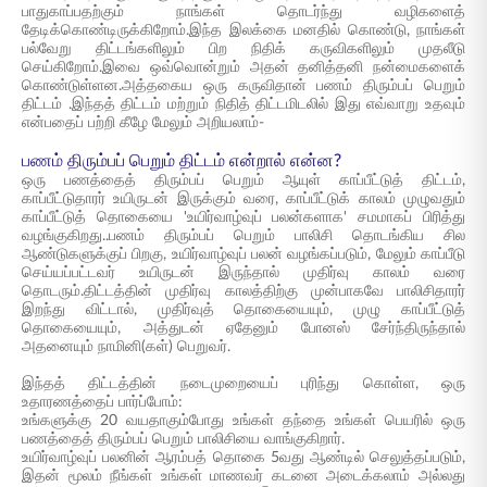
பாதுகாப்பதற்கும் நாங்கள் தொடர்ந்து வழிகளைத்
தேடிக்கொண்டிருக்கிறோம்.இந்த இலக்கை மனதில் கொண்டு, நாங்கள்
பல்வேறு திட்டங்களிலும் பிற நிதிக் கருவிகளிலும் முதலீடு
செய்கிறோம்.இவை ஒவ்வொன்றும் அதன் தனித்தனி நன்மைகளைக்
கொண்டுள்ளன.அத்தகைய ஒரு கருவிதான் பணம் திரும்பப் பெறும்
திட்டம் .இந்தத் திட்டம் மற்றும் நிதித் திட்டமிடலில் இது எவ்வாறு உதவும்
என்பதைப் பற்றி கீழே மேலும் அறியலாம்-
பணம் திரும்பப் பெறும் திட்டம் என்றால் என்ன?
ஒரு பணத்தைத் திரும்பப் பெறும் ஆயுள் காப்பீட்டுத் திட்டம்,
காப்பீட்டுதாரர் உயிருடன் இருக்கும் வரை, காப்பீட்டுக் காலம் முழுவதும்
காப்பீட்டுத் தொகையை 'உயிர்வாழ்வுப் பலன்களாக' சமமாகப் பிரித்து
வழங்குகிறது..பணம் திரும்பப் பெறும் பாலிசி தொடங்கிய சில
ஆண்டுகளுக்குப் பிறகு, உயிர்வாழ்வுப் பலன் வழங்கப்படும், மேலும் காப்பீடு
செய்யப்பட்டவர் உயிருடன் இருந்தால் முதிர்வு காலம் வரை
தொடரும்.திட்டத்தின் முதிர்வு காலத்திற்கு முன்பாகவே பாலிசிதாரர்
இறந்து விட்டால், முதிர்வுத் தொகையையும், முழு காப்பீட்டுத்
தொகையையும், அத்துடன் ஏதேனும் போனஸ் சேர்ந்திருந்தால்
அதனையும் நாமினி(கள்) பெறுவர்.
இந்தத் திட்டத்தின் நடைமுறையைப் புரிந்து கொள்ள, ஒரு
உதாரணத்தைப் பார்ப்போம்:
உங்களுக்கு 20 வயதாகும்போது உங்கள் தந்தை உங்கள் பெயரில் ஒரு
பணத்தைத் திரும்பப் பெறும் பாலிசியை வாங்குகிறார்.
உயிர்வாழ்வுப் பலனின் ஆரம்பத் தொகை 5வது ஆண்டில் செலுத்தப்படும்,
இதன் மூலம் நீங்கள் உங்கள் மாணவர் கடனை அடைக்கலாம் அல்லது