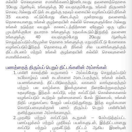
கல்விச் செலவுகளை சமாளிக்கலாம்.இரண்டாவது தவணைத்தொகை
10வது ஆண்டில், உங்களுக்கு 30 வயதாகும்போது, உங்கள் திருமணச்
செலவு அல்லது வீட்டுக் கடனுக்கு உதவும் வகையில் வழங்கப்படும்.நீங்கள்
35 வயதை எட்டும்போது கிடைக்கும் மூன்றாவது தவணைத்
தொகையானது, உங்கள் குழந்தையின் கல்விச் செலவுகளுக்கோ அல்லது
உங்கள் நடுத்தர வயதுக் காலகட்டத்திற்கான ஏதேனும் ஒரு புதிய
முயற்சிக்குமோ தயாராக உங்களுக்கு உதவக்கூடும்.இறுதித் தவணை
உங்களுக்கு 40 வயதாகும்போது 20வது ஆண்டில்
செலுத்தப்படும்.மீதமுள்ள தொகை உங்களுக்கு மறுமதிப்பீட்டு போனஸாக
வழங்கப்படும்.இந்தத் தொகையுடன் நீங்கள் சில பயணங்களுக்குத்
திட்டமிடலாம் மற்றும் உங்கள் குழந்தையின் கல்விச் செலவுகளைச்
சமாளிக்கலாம்.
பணத்தைத் திரும்பப் பெறும் திட்டங்களின் அம்சங்கள்
பாலிசி காலத்தில் வருமானம் - அவ்வப்போது செலுத்தப்படும்
உயிர்வாழ்வுப் பலன் கடன்களை அடைப்பதற்கும், உங்கள் கல்வி,
பயணங்களைத் திட்டமிடுவதற்கும், வாகனம் வாங்குவதற்கும்
மற்றும் பல வாழ்க்கை இலக்குகளை நிறைவேற்றுவதற்கும்
உதவுகிறது. இந்தக் காப்பீடு, மற்ற காப்பீட்டுக் கொள்கைகளால்
வழங்கப்படும் கூடுதல் நன்மைகளைப் போல் இல்லாமல், உங்கள்
நிதிப் பாதுகாப்பை மேலும் பலப்படுத்துகிறது. இந்த வழக்கமான
கொடுப்பனவுகள்தான் பணம் திரும்பப் பெறும் பாலிசியின்
தனித்துவமான அம்சங்களாகும்.
முதலீடு மற்றும் காப்பீட்டுக் கூறுகள் — மேம்படுத்தப்பட்ட
பணப்புழக்கம் மற்றும் முதிர்வுப் பயன்களுடன், இத்திட்டமானது
காப்பீடு மற்றும் முதலீட்டுத் திட்டம் ஆகிய இரண்டின்