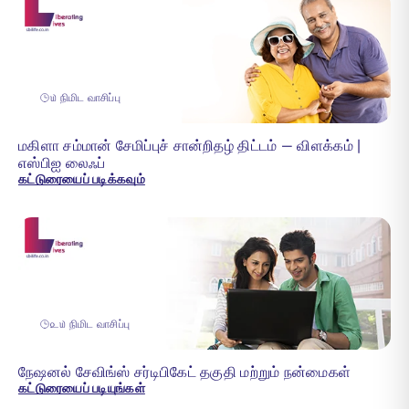
௰ நிமிட வாசிப்பு
மகிளா சம்மான் சேமிப்புச் சான்றிதழ் திட்டம் — விளக்கம் |
எஸ்பிஐ லைஃப்
கட்டுரையைப் படிக்கவும்
௨௰ நிமிட வாசிப்பு
நேஷனல் சேவிங்ஸ் சர்டிபிகேட் தகுதி மற்றும் நன்மைகள்
கட்டுரையைப் படியுங்கள்