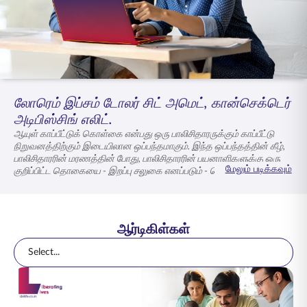
ENGLISH
ஆன்லைனில் வாங்குங்கள்
பிரீமியம் செலுத்துங்கள்
1800 267 9090
லோரெம் இப்சம் டோலர் சிட் அமெட், கான்செக்டெர்
அடிபிஸ்சிங் எலிட்.
ஆயுள் காப்பீட்டுக் கொள்கை என்பது ஒரு பாலிசிதாரருக்கும் காப்பீட்டு
நிறுவனத்திற்கும் இடையிலான ஒப்பந்தமாகும். இந்த ஒப்பந்தத்தின் கீழ்,
பாலிசிதாரரின் மரணத்தின் போது, பாலிசிதாரரின் பயனாளிகளுக்கு ஒரு
மேலும் படிக்கவும்
குறிப்பிட்ட தொகையை - இறப்பு சலுகை எனப்படும் - செலுத்த காப்பீட்டு
நிறுவனம் உறுதியளிக்கிறது, இது பாலிசியின் காலப்பகுதியில் நடந்தால்
மட்டுமே.
ஆர்டிகிள்கள்
Select...