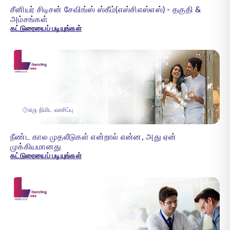
சீனியர் சிடிசன் சேவிங்ஸ் ஸ்கீம்(எஸ்சிஎஸ்எஸ்) - தகுதி &
அம்சங்கள்
கட்டுரையைப் படியுங்கள்
௰௫ நிமிட வாசிப்பு
நீண்ட கால முதலீடுகள் என்றால் என்ன, அது ஏன்
முக்கியமானது
கட்டுரையைப் படியுங்கள்