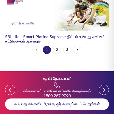
14 நிமிட வாசிப்பு
SBI Life - Smart Platina Supreme திட்டம் என்பது என்ன?
கட்டுரையைப் படிக்கவும்
1
2
3
பக்கம்
பக்கம்
பக்கம்
உதவி தேவையா?
Previous
Previou
எங்களை கட்டணமில்லா எண்ணில் அழைக்கவும்
1800 267 9090
அல்லது எங்களிடமிருந்து ஓர் அழைப்பைப் பெறுங்கள்