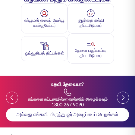
ஹ்யூமன் லைஃப் வேல்யூ
குழந்தை கல்வி
கால்குலேட்டர்
திட்டமிடுபவர்
தேவை பகுப்பாய்வு
ஓய்வூதியத் திட்டங்கள்
திட்டமிடுபவர்
உதவி தேவையா?
Previous
Previou
எங்களை கட்டணமில்லா எண்ணில் அழைக்கவும்
1800 267 9090
அல்லது எங்களிடமிருந்து ஓர் அழைப்பைப் பெறுங்கள்