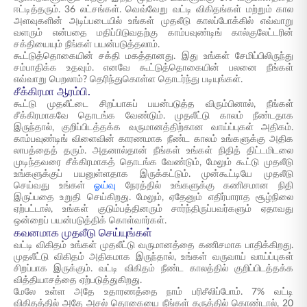
ஈட்டித்தரும். 36 லட்சங்கள். வெவ்வேறு வட்டி விகிதங்கள் மற்றும் கால
அளவுகளின் அடிப்படையில் உங்கள் முதலீடு காலப்போக்கில் எவ்வாறு
வளரும் என்பதை மதிப்பிடுவதற்கு காம்பவுண்டிங் கால்குலேட்டரின்
சக்தியையும் நீங்கள் பயன்படுத்தலாம்.
கூட்டுத்தொகையின் சக்தி மகத்தானது. இது உங்கள் சேமிப்பிலிருந்து
சம்பாதிக்க உதவும். எனவே கூட்டுத்தொகையின் பலனை நீங்கள்
எவ்வாறு பெறலாம்? தெரிந்துகொள்ள தொடர்ந்து படியுங்கள்.
சீக்கிரமா ஆரம்பி.
கூட்டு முதலீட்டை சிறப்பாகப் பயன்படுத்த விரும்பினால், நீங்கள்
சீக்கிரமாகவே தொடங்க வேண்டும். முதலீட்டு காலம் நீண்டதாக
இருந்தால், குறிப்பிடத்தக்க வருமானத்திற்கான வாய்ப்புகள் அதிகம்.
காம்பவுண்டிங் விளைவின் காரணமாக நீண்ட காலம் உங்களுக்கு அதிக
லாபத்தைத் தரும். அதனால்தான் நீங்கள் உங்கள் நிதித் திட்டமிடலை
முடிந்தவரை சீக்கிரமாகத் தொடங்க வேண்டும், மேலும் கூட்டு முதலீடு
உங்களுக்குப் பயனுள்ளதாக இருக்கட்டும். முன்கூட்டியே முதலீடு
செய்வது உங்கள்
ஓய்வு
நேரத்தில் உங்களுக்கு கணிசமான நிதி
இருப்பதை உறுதி செய்கிறது. மேலும், ஏதேனும் எதிர்பாராத சூழ்நிலை
ஏற்பட்டால், உங்கள் குடும்பத்தினரும் சார்ந்திருப்பவர்களும் ஏதாவது
ஒன்றைப் பயன்படுத்திக் கொள்வார்கள்.
கவனமாக முதலீடு செய்யுங்கள்
வட்டி விகிதம் உங்கள் முதலீட்டு வருமானத்தை கணிசமாக பாதிக்கிறது.
முதலீட்டு விகிதம் அதிகமாக இருந்தால், உங்கள் வருவாய் வாய்ப்புகள்
சிறப்பாக இருக்கும். வட்டி விகிதம் நீண்ட காலத்தில் குறிப்பிடத்தக்க
வித்தியாசத்தை ஏற்படுத்துகிறது.
மேலே உள்ள அதே உதாரணத்தை நாம் பரிசீலிப்போம். 7% வட்டி
விகிதத்தில் அதே அசல் தொகையை நீங்கள் கருத்தில் கொண்டால், 20