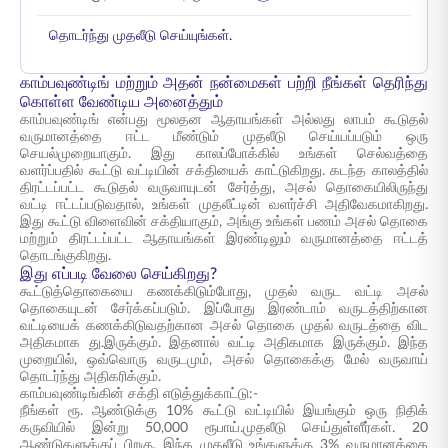
தொடர்ந்து முதலீடு செய்யுங்கள்.
காம்பவுண்டிங் மற்றும் அதன் நன்மைகள் பற்றி நீங்கள் தெரிந்து
கொள்ள வேண்டிய அனைத்தும்
காம்பவுண்டிங் என்பது மூலதன ஆதாயங்கள் அல்லது லாபம் கூடுதல்
வருமானத்தை ஈட்ட மீண்டும் முதலீடு செய்யப்படும் ஒரு
செயல்முறையாகும். இது காலப்போக்கில் உங்கள் செல்வத்தை
வளர்ப்பதில் கூட்டு வட்டியின் சக்தியைக் காட்டுகிறது. கடந்த காலத்தில்
திரட்டப்பட்ட கூடுதல் வருவாயுடன் சேர்த்து, அசல் தொகையிலிருந்து
வட்டி ஈட்டப்படுவதால், உங்கள் முதலீட்டின் வளர்ச்சி அதிவேகமாகிறது.
இது கூட்டு விளைவின் சக்தியாகும், அங்கு உங்கள் பணம் அசல் தொகை
மற்றும் திரட்டப்பட்ட ஆதாயங்கள் இரண்டிலும் வருமானத்தை ஈட்டத்
தொடங்குகிறது.
இது எப்படி வேலை செய்கிறது?
கூட்டுத்தொகையை கணக்கிடும்போது, முதல் வருட வட்டி அசல்
தொகையுடன் சேர்க்கப்படும். இப்போது இரண்டாம் வருடத்திற்கான
வட்டியைக் கணக்கிடுவதற்கான அசல் தொகை முதல் வருடத்தை விட
அதிகமாக து.இருக்கும். இதனால் வட்டி அதிகமாக இருக்கும். இந்த
முறையில், ஒவ்வொரு வருடமும், அசல் தொகைக்கு மேல் வருவாய்
தொடர்ந்து அதிகரிக்கும்.
காம்பவுண்டிங்கின் சக்தி எடுத்துக்காட்டு:-
நீங்கள் ரூ. ஆண்டுக்கு 10% கூட்டு வட்டியில் இயங்கும் ஒரு நிதிக்
கருவியில் இன்று 50,000 ரூபாய்.முதலீடு செய்துள்ளீர்கள். 20
ஆண்டுகளுக்குப் பிறகு, இந்த முதலீடு உங்களுக்கு 3% வருமானத்தை