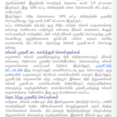
ஆண்டுகளின் இறுதியில் மொத்தத் தொகை சுமார் 1.9 லட்சமாக
இருக்கும், இது 10% வட்டி விகிதத்தில் உள்ள தொகையில் கிட்டத்தட்ட
பாதியாகும்.
இருப்பினும், அதே தொகையை 14% வட்டி விகிதத்தில் முதலீடு
செய்யும்போது, அது சுமார் 6.87 லட்சமாக இருக்கும்.
வட்டி விகிதத்தில் ஏற்படும் ஒரு சிறிய மாற்றம் உங்கள் வருமானத்தை
எவ்வாறு கணிசமாக பாதிக்கும் என்பதை நீங்கள் காணலாம், மேலும்
காம்பவுண்டிங் கால்குலேட்டரின் சக்தி நீங்கள் முதலீடு செய்வதற்கு முன்
வெவ்வேறு சூழ்நிலைகளை ஒப்பிட்டுப் பார்க்க உதவும். எனவே
கவனமாகத் திட்டமிட்டு, ஆராய்ந்து பின்னர் முதலீட்டைச் செய்வது
நல்லது.
உங்கள் முதலீட்டை வளர்த்துக் கொள்ளுங்கள்
வருமானம் உங்கள் முதலீடுகளுக்கு நேர் விகிதாசாரமாகும். நீங்கள்
எவ்வளவு அதிகமாக முதலீடு செய்கிறீர்களோ, அவ்வளவுக்கு உங்கள்
வருவாய்க்கான வாய்ப்புகள் அதிகம். இருப்பினும்,
முதலீட்டுத்
திட்டமிடலில்
இது பெரும்பாலும் கவனிக்கப்படாத ஒரு அம்சமாகும். ஒரு
தனிநபரின் வருமானமும் சேமிப்பும் காலப்போக்கில் வளரும். இருப்பினும்,
முதலீட்டுத் தொகையில் எந்த மாற்றமும் இல்லை. நிதி நிறுவனங்கள்
உங்கள் முதலீட்டை காலப்போக்கில் அதிகரிக்கும் விருப்பத்தேர்வை
உங்களுக்கு வழங்குகின்றன. காலப்போக்கில் முதலீட்டிலிருந்து உங்கள்
வருமானத்தை அதிகரிக்க இது ஒரு பொன்னான வாய்ப்பு.
தொடர்ந்து முதலீடு செய்யுங்கள்
மாற்றாக, உங்கள் மாறிவரும் நிதி இலக்குகளை நிவர்த்தி செய்ய, பாலிசி
காலத்திற்குள் அதிக பிரீமியங்களைச் செலுத்துவதன் மூலம் சிறந்த
அம்சங்களைக் கொண்ட திட்டத்தைத் தேர்ந்தெடுக்கும் விருப்பத்தை
நிறுவனங்கள் உங்களுக்கு வழங்குகின்றன, இதனால் நீங்கள் ஒரு புதிய