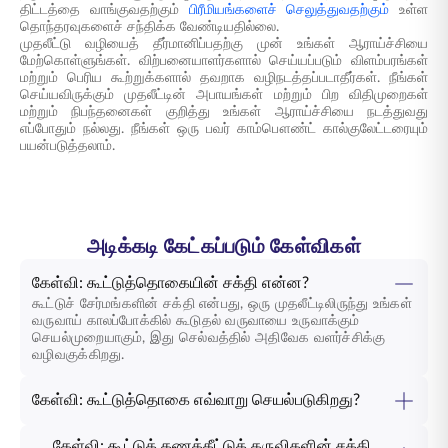
திட்டத்தை வாங்குவதற்கும்
பிரீமியங்களைச் செலுத்துவதற்கும்
உள்ள
தொந்தரவுகளைச் சந்திக்க வேண்டியதில்லை.
முதலீட்டு வழியைத் தீர்மானிப்பதற்கு முன் உங்கள் ஆராய்ச்சியை
மேற்கொள்ளுங்கள். விற்பனையாளர்களால் செய்யப்படும் விளம்பரங்கள்
மற்றும் பெரிய கூற்றுக்களால் தவறாக வழிநடத்தப்படாதீர்கள். நீங்கள்
செய்யவிருக்கும் முதலீட்டின் அபாயங்கள் மற்றும் பிற விதிமுறைகள்
மற்றும் நிபந்தனைகள் குறித்து உங்கள் ஆராய்ச்சியை நடத்துவது
எப்போதும் நல்லது. நீங்கள் ஒரு பவர் காம்பௌண்ட் கால்குலேட்டரையும்
பயன்படுத்தலாம்.
அடிக்கடி கேட்கப்படும் கேள்விகள்
கேள்வி: கூட்டுத்தொகையின் சக்தி என்ன?
கூட்டுச் சேர்மங்களின் சக்தி என்பது, ஒரு முதலீட்டிலிருந்து உங்கள்
வருவாய் காலப்போக்கில் கூடுதல் வருவாயை உருவாக்கும்
செயல்முறையாகும், இது செல்வத்தில் அதிவேக வளர்ச்சிக்கு
வழிவகுக்கிறது.
கேள்வி: கூட்டுத்தொகை எவ்வாறு செயல்படுகிறது?
கேள்வி: கூட்டுக் கணக்கீட்டுக் கருவிகளின் சக்தி