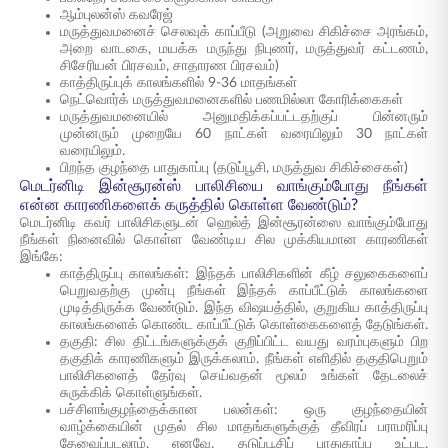
ஆம்புலன்ஸ் கவரேஜ்
மருத்துவமனைச் செலவுக் காப்பீடு (அறுவை சிகிச்சை அரங்கம்,
அறை வாடகை, மயக்க மருந்து நிபுணர், மருத்துவர் கட்டணம்,
சிசேரியன் பிரசவம், சாதாரண பிரசவம்)
காத்திருப்புக் காலங்களில் 9-36 மாதங்கள்
நெட்வொர்க் மருத்துவமனைகளில் பணமில்லா கோரிக்கைகள்
மருத்துவமனையில் அனுமதிக்கப்பட்டதற்குப் பின்னரும்
முன்னரும் முறையே 60 நாட்கள் வரையிலும் 30 நாட்கள்
வரையிலும்.
பிறந்த குழந்தை பாதுகாப்பு (தடுப்பூசி, மருத்துவ சிகிச்சைகள்)
மெடர்னிடி இன்சூரன்ஸ் பாலிசியை வாங்கும்போது நீங்கள்
என்ன காரணிகளைக் கருத்தில் கொள்ள வேண்டும்?
மெடர்னிடி கவர் பாலிசிகளுடன் ஹெல்த் இன்சூரன்ஸை வாங்கும்போது
நீங்கள் நினைவில் கொள்ள வேண்டிய சில முக்கியமான காரணிகள்
இங்கே:
காத்திருப்பு காலங்கள்: இந்தக் பாலிசிகளின் கீழ் சலுகைகளைப்
பெறுவதற்கு முன்பு நீங்கள் இந்தக் காப்பீட்டுக் காலங்களை
முடித்திருக்க வேண்டும். இந்த விஷயத்தில், குறுகிய காத்திருப்பு
காலங்களைக் கொண்ட காப்பீட்டுக் கொள்கைகளைத் தேடுங்கள்.
தகுதி: சில திட்டங்களுக்குக் குறிப்பிட்ட வயது வரம்புகளும் பிற
தகுதிக் காரணிகளும் இருக்கலாம். நீங்கள் எளிதில் தகுதிபெறும்
பாலிசிகளைத் தேர்வு செய்வதன் மூலம் உங்கள் தேடலைச்
சுருக்கிக் கொள்ளுங்கள்.
பச்சிளங்குழந்தைக்கான பலன்கள்: ஒரு குழந்தையின்
வாழ்க்கையின் முதல் சில மாதங்களுக்குத் தீவிரப் பராமரிப்பு
தேவைப்படலாம். எனவே, தடுப்பூசிப் பாதுகாப்பு உட்பட,