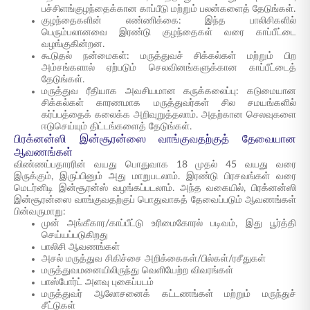
பச்சிளங்குழந்தைக்கான காப்பீடு மற்றும் பலன்களைத் தேடுங்கள்.
குழந்தைகளின் எண்ணிக்கை: இந்த பாலிசிகளில்
பெரும்பலானவை இரண்டு குழந்தைகள் வரை காப்பீட்டை
வழங்குகின்றன.
கூடுதல் நன்மைகள்: மருத்துவச் சிக்கல்கள் மற்றும் பிற
அம்சங்களால் ஏற்படும் செலவினங்களுக்கான காப்பீட்டைத்
தேடுங்கள்.
மருத்துவ ரீதியாக அவசியமான கருக்கலைப்பு: கடுமையான
சிக்கல்கள் காரணமாக மருத்துவர்கள் சில சமயங்களில்
கர்ப்பத்தைக் கலைக்க அறிவுறுத்தலாம். அதற்கான செலவுகளை
ஈடுசெய்யும் திட்டங்களைத் தேடுங்கள்.
பிரக்னன்ஸி இன்சூரன்ஸை வாங்குவதற்குத் தேவையான
ஆவணங்கள்
விண்ணப்பதாரரின் வயது பொதுவாக 18 முதல் 45 வயது வரை
இருக்கும், இருப்பினும் அது மாறுபடலாம். இரண்டு பிரசவங்கள் வரை
மெடர்னிடி இன்சூரன்ஸ் வழங்கப்படலாம். அந்த வகையில், பிரக்னன்ஸி
இன்சூரன்ஸை வாங்குவதற்குப் பொதுவாகத் தேவைப்படும் ஆவணங்கள்
பின்வருமாறு:
முன் அங்கீகார/காப்பீட்டு உரிமைகோரல் படிவம், இது பூர்த்தி
செய்யப்படுகிறது
பாலிசி ஆவணங்கள்
அசல் மருத்துவ சிகிச்சை அறிக்கைகள்/பில்கள்/ரசீதுகள்
மருத்துவமனையிலிருந்து வெளியேற்ற விவரங்கள்
பாஸ்போர்ட் அளவு புகைப்படம்
மருத்துவர் ஆலோசனைக் கட்டணங்கள் மற்றும் மருந்துச்
சீட்டுகள்