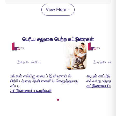
View More
பெரிய சலுகை பெற்ற கட்டுரைகள்
௰ நிமிட வாசிப்பு
௫ நிமிட வாசிப்
உங்கள் எஸ்பிஐ லைஃப் இன்ஷுரன்ஸ்
ஆயுள் காப்பீடு ந
பிரீமியத்தை ஆன்லைனில் செலுத்துவது
எவ்வாறு உதவும்
எப்படி
கட்டுரையைப் படி
கட்டுரையைப் படியுங்கள்