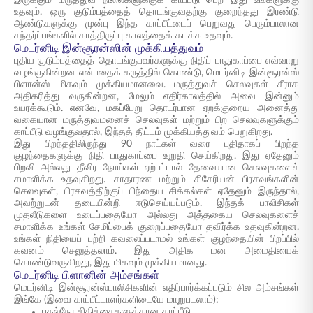
இருக்கும் மருத்துவ நிலைகளுக்குக் காப்பீடு பெற இது உங்களுக்கு
உதவும். ஒரு குடும்பத்தைத் தொடங்குவதற்கு குறைந்தது இரண்டு
ஆண்டுகளுக்கு முன்பு இந்த காப்பீட்டைப் பெறுவது பெரும்பாலான
சந்தர்ப்பங்களில் காத்திருப்பு காலத்தைக் கடக்க உதவும்.
மெடர்னிடி இன்சூரன்ஸின் முக்கியத்துவம்
புதிய குடும்பத்தைத் தொடங்குபவர்களுக்கு நிதிப் பாதுகாப்பை எவ்வாறு
வழங்குகின்றன என்பதைக் கருத்தில் கொண்டு, மெடர்னிடி இன்சூரன்ஸ்
பிளான்ஸ் மிகவும் முக்கியமானவை. மருத்துவச் செலவுகள் சீராக
அதிகரித்து வருகின்றன, மேலும் எதிர்காலத்தில் அவை இன்னும்
உயரக்கூடும். எனவே, மகப்பேறு தொடர்பான ஏறக்குறைய அனைத்து
வகையான மருத்துவமனைச் செலவுகள் மற்றும் பிற செலவுகளுக்கும்
காப்பீடு வழங்குவதால், இந்தத் திட்டம் முக்கியத்துவம் பெறுகிறது.
இது பிறந்ததிலிருந்து 90 நாட்கள் வரை புதிதாகப் பிறந்த
குழந்தைகளுக்கு நிதி பாதுகாப்பை உறுதி செய்கிறது. இது ஏதேனும்
பிறவி அல்லது தீவிர நோய்கள் ஏற்பட்டால் தேவையான செலவுகளைச்
சமாளிக்க உதவுகிறது. சாதாரண மற்றும் சிசேரியன் பிரசவங்களின்
செலவுகள், பிரசவத்திற்குப் பிந்தைய சிக்கல்கள் ஏதேனும் இருந்தால்,
அவற்றுடன் தடையின்றி ஈடுசெய்யப்படும். இந்தக் பாலிசிகள்
முதலீடுகளை உடைப்பதையோ அல்லது அத்தகைய செலவுகளைச்
சமாளிக்க உங்கள் சேமிப்பைக் குறைப்பதையோ தவிர்க்க உதவுகின்றன.
உங்கள் நிதியைப் பற்றி கவலைப்படாமல் உங்கள் குழந்தையின் பிறப்பில்
கவனம் செலுத்தலாம். இது அதிக மன அமைதியைக்
கொண்டுவருகிறது, இது மிகவும் முக்கியமானது.
மெடர்னிடி பிளானின் அம்சங்கள்
மெடர்னிடி இன்சூரன்ஸ்பாலிசிகளின் எதிர்பார்க்கப்படும் சில அம்சங்கள்
இங்கே (இவை காப்பீட்டாளர்களிடையே மாறுபடலாம்):
பகல்நேர சிகிச்சைகளுக்கான காப்பீடு