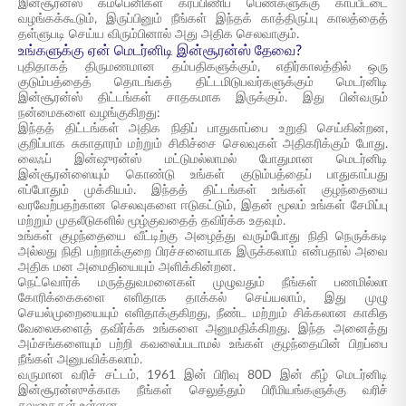
இன்சூரன்ஸ் கம்பெனிகள் கர்ப்பிணிப் பெண்களுக்கு காப்பீட்டை
வழங்கக்கூடும், இருப்பினும் நீங்கள் இந்தக் காத்திருப்பு காலத்தைத்
தள்ளுபடி செய்ய விரும்பினால் அது அதிக செலவாகும்.
உங்களுக்கு ஏன் மெடர்னிடி இன்சூரன்ஸ் தேவை?
புதிதாகத் திருமணமான தம்பதிகளுக்கும், எதிர்காலத்தில் ஒரு
குடும்பத்தைத் தொடங்கத் திட்டமிடுபவர்களுக்கும் மெடர்னிடி
இன்சூரன்ஸ் திட்டங்கள் சாதகமாக இருக்கும். இது பின்வரும்
நன்மைகளை வழங்குகிறது:
இந்தத் திட்டங்கள் அதிக நிதிப் பாதுகாப்பை உறுதி செய்கின்றன,
குறிப்பாக சுகாதாரம் மற்றும் சிகிச்சை செலவுகள் அதிகரிக்கும் போது.
லைஃப் இன்ஷுரன்ஸ் மட்டுமல்லாமல் போதுமான மெடர்னிடி
இன்சூரன்ஸையும் கொண்டு உங்கள் குடும்பத்தைப் பாதுகாப்பது
எப்போதும் முக்கியம். இந்தத் திட்டங்கள் உங்கள் குழந்தையை
வரவேற்பதற்கான செலவுகளை ஈடுகட்டும், இதன் மூலம் உங்கள் சேமிப்பு
மற்றும் முதலீடுகளில் மூழ்குவதைத் தவிர்க்க உதவும்.
உங்கள் குழந்தையை வீட்டிற்கு அழைத்து வரும்போது நிதி நெருக்கடி
அல்லது நிதி பற்றாக்குறை பிரச்சனையாக இருக்கலாம் என்பதால் அவை
அதிக மன அமைதியையும் அளிக்கின்றன.
நெட்வொர்க் மருத்துவமனைகள் முழுவதும் நீங்கள் பணமில்லா
கோரிக்கைகளை எளிதாக தாக்கல் செய்யலாம், இது முழு
செயல்முறையையும் எளிதாக்குகிறது, நீண்ட மற்றும் சிக்கலான காகித
வேலைகளைத் தவிர்க்க உங்களை அனுமதிக்கிறது. இந்த அனைத்து
அம்சங்களையும் பற்றி கவலைப்படாமல் உங்கள் குழந்தையின் பிறப்பை
நீங்கள் அனுபவிக்கலாம்.
வருமான வரிச் சட்டம், 1961 இன் பிரிவு 80D இன் கீழ் மெடர்னிடி
இன்சூரன்ஸுக்காக நீங்கள் செலுத்தும் பிரீமியங்களுக்கு வரிச்