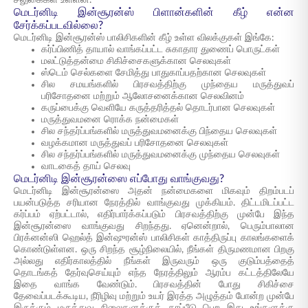
சலுகைகள் உள்ளன.
மெடர்னிடி இன்சூரன்ஸ் பிளான்களின் கீழ் என்ன
சேர்க்கப்படவில்லை?
மெடர்னிடி இன்சூரன்ஸ் பாலிசிகளின் கீழ் உள்ள விலக்குகள் இங்கே:
கர்ப்பிணித் தாயால் வாங்கப்பட்ட சுகாதார துணைப் பொருட்கள்
மலட்டுத்தன்மை சிகிச்சைகளுக்கான செலவுகள்
ஸ்டெம் செல்களை சேமித்து பாதுகாப்பதற்கான செலவுகள்
சில சமயங்களில் பிரசவத்திற்கு முந்தைய மருத்துவப்
பரிசோதனை மற்றும் ஆலோசனைக்கான செலவினம்
கருப்பைக்கு வெளியே கருத்தரித்தல் தொடர்பான செலவுகள்
மருத்துவமனை ரொக்க நன்மைகள்
சில சந்தர்ப்பங்களில் மருத்துவமனைக்கு பிந்தைய செலவுகள்
வழக்கமான மருத்துவப் பரிசோதனை செலவுகள்
சில சந்தர்ப்பங்களில் மருத்துவமனைக்கு முந்தைய செலவுகள்
வாடகைத் தாய் செலவு
மெடர்னிடி இன்சூரன்ஸை எப்போது வாங்குவது?
மெடர்னிடி இன்சூரன்ஸை அதன் நன்மைகளை மிகவும் திறம்படப்
பயன்படுத்த சரியான நேரத்தில் வாங்குவது முக்கியம். திட்டமிடப்பட்ட
கர்ப்பம் ஏற்பட்டால், எதிர்பார்க்கப்படும் பிரசவத்திற்கு முன்பே இந்த
இன்சூரன்ஸை வாங்குவது சிறந்தது. ஏனென்றால், பெரும்பாலான
பிரக்னன்ஸி ஹெல்த் இன்ஷுரன்ஸ் பாலிசிகள் காத்திருப்பு காலங்களைக்
கொண்டுள்ளன. ஒரு சிறந்த சூழ்நிலையில், நீங்கள் திருமணமான பிறகு
அல்லது எதிர்காலத்தில் நீங்கள் இருவரும் ஒரு குடும்பத்தைத்
தொடங்கத் தேர்வுசெய்யும் எந்த நேரத்திலும் ஆரம்ப கட்டத்திலேயே
இதை வாங்க வேண்டும். பிரசவத்தின் போது சிகிச்சை
தேவைப்படக்கூடிய, நீரிழிவு மற்றும் உயர் இரத்த அழுத்தம் போன்ற முன்பே