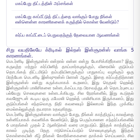
மகப்பேறு திட்டத்தின் அம்சங்கள்
மகப்பேறு காப்பீட்டுத் திட்டத்தை வாங்கும் போது நீங்கள்
என்னென்ன காரணிகளைக் கருத்தில் கொள்ள வேண்டும்?
கர்ப்ப காப்பீட்டைப் பெறுவதற்குத் தேவையான ஆவணங்கள்
சிறு வயதிலேயே க்ரிடிகல் இல்நஸ் இன்சூரன்ஸ் வாங்க 5
காரணங்கள்.
மெடர்னிடி இன்சூரன்ஸ் என்றால் என்ன என்று யோசிக்கிறீர்களா? இது,
கருவுற்ற மற்றும் கர்ப்பினித் தாய்மார்களுக்கும், விரைவில் குடும்பம்
தொடங்கத் திட்டமிடும் தம்பதியினருக்கும் பாதுகாப்பு வழங்கும் ஒரு
பிரத்யேக மெடனிடி இன்ஷுரன்ஸ் பிளான் ஆகும். இதை கர்ப்பத்திற்கான
இன்சூரன்ஸ் என்று சுருக்கமாகக் கூறலாம், இது ரெகுலர் ஹெல்த்
இன்சூரன்ஸ் பாலிசிகளை உள்ளடக்கப்படாத பிரசவத்துடன் தொடர்புடைய
பல்வேறு செலவுகளை உள்ளடக்கியது. சில நேரங்களில், இது கூடுதல்
கவரேஜுடன் கூடிய ஒரு ஃபேமலி ஹெல்த் பாலிசியாக இருக்கலாம், இது
குடும்பங்கள் எந்தவொரு நிதி கவலையும் இல்லாமல் இந்த முக்கிய
மைல்கல்லுக்குத் தயாராக உதவுகிறது.
மெடர்னிடி இன்சூரன்ஸை வாங்கும் போது, நீங்கள் காத்திருப்பு காலத்தை
உன்னிப்பாகக் கவனிக்க வேண்டும், இது பெரும்பாலான சந்தர்ப்பங்களில்
6 மாதங்கள் முதல் 2 ஆண்டுகள் வரை மாறுபடும். இந்தக் காத்திருப்பு
காலம் முடிந்த பிறகு ஈடுசெய்யப்படும் செலவுகளுக்கு இந்தக்
கொள்கையின் கீழ் நீங்கள் கோரிக்கைகளை தாக்கல் செய்யலாம். சில