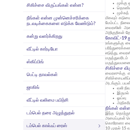
மூக்கு 
சிகிச்சை விருப்பங்கள் என்ன?
தொண்ட
மூச்சுத
நீங்கள் என்ன முன்னெச்சரிக்கை
மிகவும் கடுமை
மேம்பட்ட நிலை
நடவடிக்கைகளை எடுக்க வேண்டும்?
வைரஸின் அடைக
அறிகுறிகள் த
கன்று வளர்க்கிறது
கோவிட்-19 
உங்களுக்கு வ
பரிந்துரைக்கல
வீட்டில் கார்டியோ
எடுத்து, வைரஸ
மருத்துவரிடம
ஸ்கிப்பிங்
மருத்துவமனைக
சிகிச்சை வி
வைரஸுக்கு எத
பெட்டி தாவல்கள்
சிகிச்சையளிப
அடங்கும். பயன்
ஜாகிங்
வலி நி
இருமல் 
ஓய்வு
வீட்டில் வலிமை பயிற்சி
அதிகரி
நீங்கள் என
டம்பெல் தரை அழுத்துதல்
இந்த தொற்றுந
அமைப்புகள் வ
கொரோனா வைரஸ்
டம்பெல் கால்ஃப் ரைஸ்
10 முதல் 15 வ