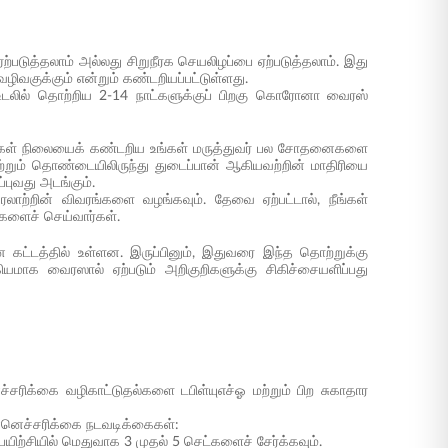
்படுத்தலாம் அல்லது சிறுநீரக செயலிழப்பை ஏற்படுத்தலாம். இது
ிவகுக்கும் என்றும் கண்டறியப்பட்டுள்ளது.
் உடலில் தொற்றிய 2-14 நாட்களுக்குப் பிறகு கொரோனா வைரஸ்
 உங்கள் நிலையைக் கண்டறிய உங்கள் மருத்துவர் பல சோதனைகளை
் மற்றும் தொண்டையிலிருந்து துடைப்பான் ஆகியவற்றின் மாதிரியை
புவது அடங்கும்.
லாற்றின் விவரங்களை வழங்கவும். தேவை ஏற்பட்டால், நீங்கள்
ுகளைச் செய்வார்கள்.
 கட்டத்தில் உள்ளன. இருப்பினும், இதுவரை இந்த தொற்றுக்கு
யமாக வைரஸால் ஏற்படும் அறிகுறிகளுக்கு சிகிச்சையளிப்பது
்சரிக்கை வழிகாட்டுதல்களை டபிள்யுஎச்ஓ மற்றும் பிற சுகாதார
ுன்னெச்சரிக்கை நடவடிக்கைகள்:
்பயிற்சியில் மெதுவாக 3 முதல் 5 செட்களைச் சேர்க்கவும்.