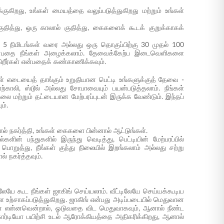
குகிறது, உங்கள் மையத்தை வலுப்படுத்துகிறது மற்றும் உங்கள்
குதித்து, ஒரு காலால் குதித்து, கைகளைக் கூடக் குறுக்காகக்
 5 நிமிடங்கள் வரை அல்லது ஒரு தொகுப்பிற்கு 30 முதல் 100
 என்பதை நீங்கள் அழைக்கலாம். தேவைக்கேற்ப இடைவெளிகளை
கிறீர்கள் என்பதைக் கண்காணிக்கவும்.
உங்கள் எடையைத் தாங்கும் உறுதியான பெட்டி உங்களுக்குத் தேவை -
காலி, ஸ்டூல் அல்லது சோபாவையும் பயன்படுத்தலாம். நீங்கள்
ை மற்றும் தட்டையான மேற்பரப்புடன் இருக்க வேண்டும். இந்தப்
ம்.
் நகர்த்தி, உங்கள் கைகளை பின்னால் ஆட்டுங்கள்.
களின் பந்துகளில் இருந்து வெடித்து, பெட்டியின் மேற்பரப்பில்
பொறுத்து, நீங்கள் குந்து நிலையில் இறங்கலாம் அல்லது சற்று
 நகர்த்தவும்.
லேயே கூட நீங்கள் ஜாகிங் செய்யலாம். வீட்டிலேயே செய்யக்கூடிய
ளை உற்சாகப்படுத்துகிறது. ஜாகிங் என்பது அடிப்படையில் மெதுவான
சனை என்னவென்றால், ஓடுவதை விட மெதுவாகவும், ஆனால் நீண்ட
ார்டியோ பயிற்சி உடல் ஆரோக்கியத்தை அதிகரிக்கிறது, ஆனால்