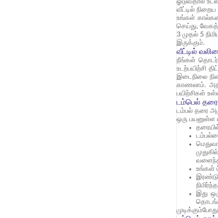
ஓடுவதால் உடலி
வீட்டில் நிறைய
உங்கள் கால்கள
செய்து, வேகத
3 முதல் 5 நிம
இருக்கும்.
வீட்டில் வலி
நீங்கள் தொடர்
உடற்பயிற்சி தி
இடைநிலை நிலை
காணலாம். அத
பயிற்சிகள் உள
டம்பெல் தரை
டம்பல் தரை அ
ஒரு பயனுள்ள ப
தரையில
டம்பல்ஸ
மெதுவா
முதுகி
வளைந்தி
உங்கள் 
இரண்டு
நிமிர்ந
இது ஒர
தொடங்க
முடிக்கும்போ