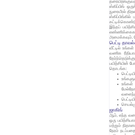
தரையிறங்குவத
ஸ்கிப்பிங் ஒ
நுரையீரல் தி
ஸ்கிப்பிங்கி
கட்டிக்கொண்டு
இந்தப் பயிற்
எண்ணிக்கைகள
அமைக்கவும். வ
பெட்டி தாவல
வீட்டில் உங்க
வணிக ரீதியாக
தேர்ந்தெடுக்
பயிற்சியின் ப
தொடங்க:
பெட்டி
உங்களு
உங்கள்
மேல்நோ
வளைந்த
பெட்டிய
செயல்ம
ஜாகிங்
ஆம், எந்த வகை
ஒரு பயிற்சியா
மற்றும் நிதா
நேரம் நடப்பத