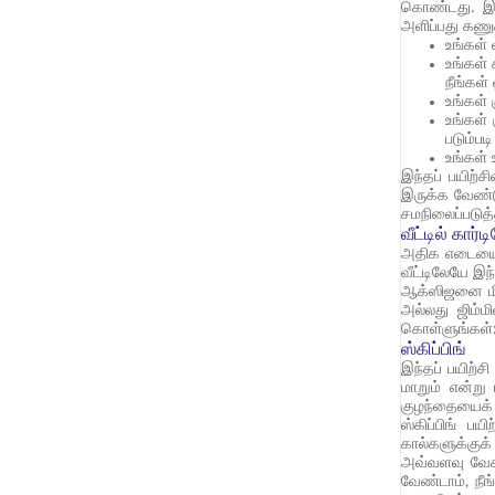
கொண்டது. இந்
அளிப்பது கணு
உங்கள் 
உங்கள்
நீங்கள்
உங்கள்
உங்கள்
படும்பட
உங்கள் 
இந்தப் பயிற்
இருக்க வேண்டு
சமநிலைப்படுத்
வீட்டில் கார்
அதிக எடையைத்
வீட்டிலேயே இந
ஆக்ஸிஜனை மிகவ
அல்லது ஜிம்ம
கொள்ளுங்கள்
ஸ்கிப்பிங்
இந்தப் பயிற்ச
மாறும் என்று
குழந்தையைக் க
ஸ்கிப்பிங் ப
கால்களுக்குக்
அவ்வளவு வேகம
வேண்டாம், நீ