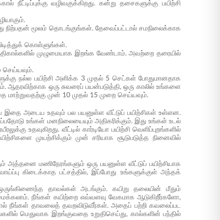
் நீட்டிப்புக்கு வழிவகுக்கிறது. கன்று தசைகளுக்கு பயிற்சி
ழியாகும்.
து நிற்பதன் மூலம் தொடங்குங்கள். தேவைப்பட்டால் சமநிலைக்காக
ிடித்துக் கொள்ளுங்கள்.
குதிகால்களில் முழுமையாக இறங்க வேண்டாம். அவற்றை தரையில்
 செய்யவும்.
ளுக்கு நல்ல பயிற்சி அளிக்க 3 முதல் 5 செட்கள் போதுமானதாக
கும். ஆதரவிற்காக ஒரு சுவரைப் பயன்படுத்தி, ஒரு காலில் உங்களை
ை மாற்றுவதற்கு முன் 10 முதல் 15 முறை செய்யவும்.
யே இதை அடைய உதவும் பல பயனுள்ள வீட்டுப் பயிற்சிகள் உள்ளன.
ிப்பதோடு உங்கள் மனநிலையையும் அதிகரிக்கும். இது உங்கள் உடல்
ுக்கு உதவுகிறது. வீட்டில் கார்டியோ பயிற்சி வெளிப்புறங்களில்
யிற்சிகளை முயற்சிக்கும் முன் சரியாக சூடுபடுத்த நினைவில்
்கும் அத்தனை மணிநேரங்களும் ஒரு பயனுள்ள வீட்டுப் பயிற்சியாக
ய்ப்பு கிடைக்காத பட்சத்தில், இப்போது உங்களுக்குள் அந்தக்
து ஒருங்கிணைந்த தாவல்கள் அடங்கும். கயிறு தலையின் மீதும்
் அமைக்கலாம். நீங்கள் கயிற்றை எவ்வளவு வேகமாக ஆடுகிறீர்களோ,
டால் நீங்கள் தாவலைத் தவறவிடுவீர்கள். அதைப் பற்றி கவலைப்பட
ல்களில் மெதுவாக இறங்குவதை உறுதிசெய்து, கால்களின் பந்தில்