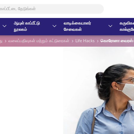
ஆயுள் காப்பீட்டு
வாடிக்கையாளர்
கருவிகள
நூலகம்
சேவைகள்
கால்குல
து
வலைப்பதிவுகள் மற்றும் கட்டுரைகள்
Life Hacks
கொரோனா வைரஸ் பற்ற