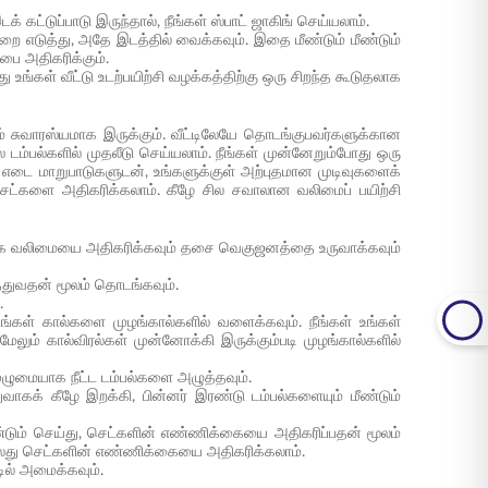
க் கட்டுப்பாடு இருந்தால், நீங்கள் ஸ்பாட் ஜாகிங் செய்யலாம்.
ன்றை எடுத்து, அதே இடத்தில் வைக்கவும். இதை மீண்டும் மீண்டும்
பை அதிகரிக்கும்.
உங்கள் வீட்டு உடற்பயிற்சி வழக்கத்திற்கு ஒரு சிறந்த கூடுதலாக
வும் சுவாரஸ்யமாக இருக்கும். வீட்டிலேயே தொடங்குபவர்களுக்கான
 சில டம்பல்களில் முதலீடு செய்யலாம். நீங்கள் முன்னேறும்போது ஒரு
எடை மாறுபாடுகளுடன், உங்களுக்குள் அற்புதமான முடிவுகளைக்
ட்களை அதிகரிக்கலாம். கீழே சில சவாலான வலிமைப் பயிற்சி
இது கை வலிமையை அதிகரிக்கவும் தசை வெகுஜனத்தை உருவாக்கவும்
த்துவதன் மூலம் தொடங்கவும்.
.
 உங்கள் கால்களை முழங்கால்களில் வளைக்கவும். நீங்கள் உங்கள்
ேலும் கால்விரல்கள் முன்னோக்கி இருக்கும்படி முழங்கால்களில்
முழுமையாக நீட்ட டம்பல்களை அழுத்தவும்.
க் கீழே இறக்கி, பின்னர் இரண்டு டம்பல்களையும் மீண்டும்
மீண்டும் செய்து, செட்களின் எண்ணிக்கையை அதிகரிப்பதன் மூலம்
ல்லது செட்களின் எண்ணிக்கையை அதிகரிக்கலாம்.
ில் அமைக்கவும்.