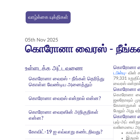
வாழ்க்கை யுக்திகள்
05th Nov 2025
கொரோனா வைரஸ் - நீங்கள
கொரோனா வைர
உள்ளடக்க அட்டவணை
டபிள்யு-
வின் ச
கொரோனா வைரஸ் - நீங்கள் தெரிந்து
79,331 உறுதி
வைரஸ் என்றால்
கொள்ள வேண்டிய அனைத்தும்
கொரோனா வை
கொரோனா வைரஸ்
கொரோனா வைரஸ் என்றால் என்ன?
ஜலதோஷம் முதல
கோளாறுகள் வ
மேலும் அது ஏ
கொரோனா வைரஸின் அறிகுறிகள்
கொரோனா வை
என்ன?
புஷ்-அப் என்ற
வலிமையை அதி
கோவிட்-19 ஐ எவ்வாறு கண்டறிவது?
காய்ச்ச
இருமல்