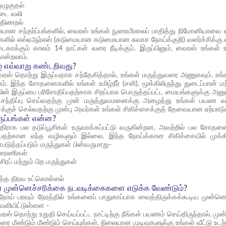
ஒழுகுதல்
ை வலி
் திணறல்
யான சந்தர்ப்பங்களில், வைரஸ் உங்கள் நுரையீரலைப் பாதித்து நிமோனியாவை ஏற
களில் எஸ்ஏஆர்எஸ் (கடுமையான கடுமையான சுவாச நோய்க்குறி) வளர்ச்சிக்கு வழ
ாக்கும் காலம் 14 நாட்கள் வரை நீடிக்கும். இருப்பினும், வைரஸ் உங்கள
ோன்றலாம்.
ஐ எவ்வாறு கண்டறிவது?
ைரஸ் தொற்று இருப்பதாக சந்தேகித்தால், உங்கள் மருத்துவரை அணுகவும்.
ாம். இந்த சோதனைகளில் உங்கள் உமிழ்நீர் (சளி), மூக்கிலிருந்து துடைப்பான
ின் இருப்பை பரிசோதிப்பதற்காக சிறப்பாக பொருத்தப்பட்ட மையங்களுக்கு அனுப்
் சந்திப்பு செய்வதற்கு முன் மருத்துவமனைக்கு அழைத்து உங்கள் பயண வர
்குச் செல்வதற்கு முன்பு அவர்கள் உங்கள் சிகிச்சைக்குத் தேவையான ஏற்பாட
ருப்பங்கள் என்ன?
ிராக பல தடுப்பூசிகள் உருவாக்கப்பட்டு வருகின்றன, அவற்றில் பல சோதனை
்பதற்கான எந்த வழிகளும் இல்லை. இந்த நோய்க்கான சிகிச்சையில் முக்கி
படுத்தப்படும் மருந்துகள் பின்வருமாறு-
வாரணிகள்
சிரப் மற்றும் பிற மருந்துகள்
த்த திரவ உட்கொள்ளல்
்ன முன்னெச்சரிக்கை நடவடிக்கைகளை எடுக்க வேண்டும்?
ோய் பரவும் நேரத்தில் உங்களைப் பாதுகாப்பாக வைத்திருக்கக்கூடிய முன்னெச
ெளியிட்டுள்ளன -
 தொற்று உறுதி செய்யப்பட்ட நாட்டிற்கு நீங்கள் பயணம் செய்திருந்தால், ம
ரை மீண்டும் மீண்டும் செய்யுங்கள். நிலையான முடிவுகளுக்கு உங்கள் வீட்டு உடற