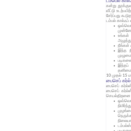
டம்பெல் கால்
கன்று தூக்கு
வீட்டு உடற்பயி
சேர்ப்பது கூட
டம்பல் கால்ஃப
ஒவ்வொர
முன்னோ
உங்கள
அழுத்த
நீங்கள்
இந்த ந
முழுமை
படிகளை 
இந்தப
தனிமைப்
10 முதல் 15 ம
பைசெப் கர்ல்
பைசெப் கர்ல்
பைசெப் கர்ல்
செயல்திறனை அ
ஒவ்வொர
நிமிர்ந்த
முழங்க
நெருக்
நிலையா
டம்பல்
படிகளை 