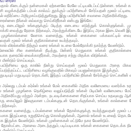
ஃப் ரைஸ்
வதால் கிடைக்கும் நன்மைகள் ஏற்கனவே மேலே பட்டியலிடப்பட்டுள்ளன. உங்கள் க
ற்சி வழக்கத்தில் டம்பல் கால்ஃப் தூக்கும் பயிற்சியைச் சேர்ப்பதன் மூலம் பட்டி
ுதல் எதிர்ப்பை அறிமுகப்படுத்துகிறது, இது பயிற்சியின் சவாலை அதிகரிக்கிறது.
் ரைஸ்ஸை நீங்கள் எவ்வாறு செய்கிறீர்கள் என்பது இங்கே:
ு எடையிலும் உங்களுக்குப் பிடித்த எடையை எடுத்துக் கொள்ளுங்கள். ம
க்கி வைத்து நேராக நிற்கவும், அவற்றுக்கிடையே இடுப்பு அகல இடைவெளி இர
் முழங்கால்களை லேசாக வளைத்து, உங்கள் கைகளை பக்கவாட்டில் வைத்
ுவதன் மூலம் உங்கள் குதிகால்களை உயர்த்தவும்.
 கால் விரல்களில் நிற்கும் வரை உங்கள் உடலை மேல்நோக்கி நகர்த்த வேண்டும்.
ிலையில் சில கணங்கள் நீடித்து, பின்னர் மெதுவாக உங்கள் குதிகால்க
யாக தரையில் வைக்காதீர்கள், அவற்றை சற்று மிதக்க விடுங்கள்.
மீண்டும் செய்யவும்.
் பயிற்சியை ஒரு காலில் நின்று செய்வதன் மூலம் மெதுவாக அதை மிக
படுத்தப்பட்ட பயிற்சியை வழங்குவதில் மிகவும் பயனுள்ளதாக இருக்கும்.
றுபடியும் மறுபடியும் தொடங்கி, இந்தப் பயிற்சியில் நீங்கள் சேர்க்கும் செட்
ஸ் அல்லது டம்பல் கர்ல்ஸ் உங்கள் மேல் கைகளில் அதிக வலிமையை வளர்க்க 
ஸ் உங்கள் முழங்கை நெகிழ்வை வலுப்படுத்தி உங்கள் பிடியின் வலிமையை மே
திகரிப்பது மற்றும் அன்றாட நடவடிக்கைகளை சிறப்பாக செய்ய உதவுவது ஆக
ு கையிலும் இலகுவான டம்பல்களுடன் தொடங்குங்கள், உங்கள் கால்களை த
ு நிற்கவும்.
ைகளை வளைத்து, டம்பல்களை உங்கள் தோள்களுக்கு உயர்த்துவதன் மூலம் டம்ப
கமாக இருப்பதை உறுதிசெய்து கொள்ளுங்கள், ஆனால் உங்கள் உடலைத் தொடவோ
க இருக்க வேண்டும். உங்கள் முன்கைகள் மட்டுமே நகர வேண்டும்.
ஸ் தோள்பட்டை அளவை அடைந்ததும், படிப்படியாக உங்கள் கைகளை தொடக்க நிலை
மீண்டும் செய்யவும்.