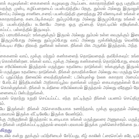
் கழுவுங்கள்: கைகளைக் கழுவுவது அடிப்படை சுகாதாரத்தின் ஒரு பகுதியா
ுவதற்கு முன்பு, கழிப்பறையைப் பயன்படுத்திய பிறகு, தும்மல் அல்லது இருமலுக்
த சோப்பு அல்லது சானிடைசரைப் பயன்படுத்தி குறைந்தது 20 வினாடிகள் உங்கள
சுகாதாரத்தை கடைபிடிக்கவும்: தும்மும்போது அல்லது இருமும்போது உங்கள் 
. பயன்படுத்திய உடனேயே அதை ஒரு குப்பைத் தொட்டியில் எறியுங்கள்
கப்பட்ட பள்ளத்தில் இருமவும்.
ப் பராமரிக்கவும்: உங்களுக்கும் இருமல் அல்லது தும்மல் உள்ள எவருக்கும் இ
் இருமும்போது அல்லது தும்மும்போது வாய் அல்லது மூக்கிலிருந்து வெள
்கூடிய சிறிய திரவத் துளிகள் உள்ளன. நீங்கள் மிக அருகில் இருந்தால், அந்த 
.
 கைகளால் வாய், மூக்கு மற்றும் கண்களைத் தொடுவதைத் தவிர்க்கவும்: உங்க
ு கொள்கின்றன. உங்கள் வாய், மூக்கு அல்லது கண்களைத் தொடும்போது, வைரஸ் 
ை சரியில்லாமல் இருந்தால் மருத்துவ உதவியை நாடுங்கள்: உங்களுக்கு இருமல்,
ல் மருத்துவ உதவியை நாடுங்கள். நீங்கள் தாமதிக்கவோ அல்லது சுய மருந்து
் புதுப்பித்த நிலையில் வைத்திருங்கள்: டபிள்யுஎச்ஓ (உலக சுகாதார அமைப்பு)
ர போர்டல்) இந்தியாவின் அதிகாரப்பூர்வ தளங்கள் மற்றும் கையாளுதல்கள் போன்
 கொள்ளுங்கள். நீங்கள் உடல்நிலை சரியில்லாமல் இருந்தால் அல்லது ஏதேனும் நோயா
யைப் பின்பற்றுங்கள்.
 தொற்று உறுதி செய்யப்பட்ட எந்த நாட்டிற்கும் நீங்கள் பயணம் செய்திரு
ம்.
லேயே இருங்கள்: நீங்கள் அசௌகரியமாக உணர்ந்தால், மூக்கு ஒழுகுதல் அல்லத
பரவாமல் இருக்க வீட்டிலேயே இருக்க வேண்டும்.
க்கு அறிகுறிகள் இருந்தால்: உடனடியாக உங்கள் மருத்துவரை அணுகவும். மருத்
 நீங்கள் பாதிக்கப்பட்டிருந்தால் வைரஸ் பரவாமல் இருக்க முன்னெச்சரிக்கை ந
்கிறது
ள் உடலில் கன்று தூக்கும் பயிற்சியைச் சேர்ப்பது, கீழ் காலின் ட்ரைசெப்ஸ் சு