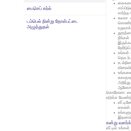
கைகளைக
பைசெப் கர்ல்
சாப்பிட
சார்ந்
சுவாச 
டம்பெல் நின்று தோள்பட்டை
கொண்டு
அழுத்துதல்
உருவாக்
தூரத்தை
நீங்கள
இருக்கக
நேரிடும்
உங்கள்
தொடர்ப
உடல்நில
விரைவி
உங்களைப
சுகாதா
அறிந்து
ஆலோசனை
கொரோனா வைரஸ்
எடுக்க வேண்டு
வீட்டி
வைரஸ் 
உங்களு
இதனால்
கன்று வளர்க
வீட்டில் உங்க