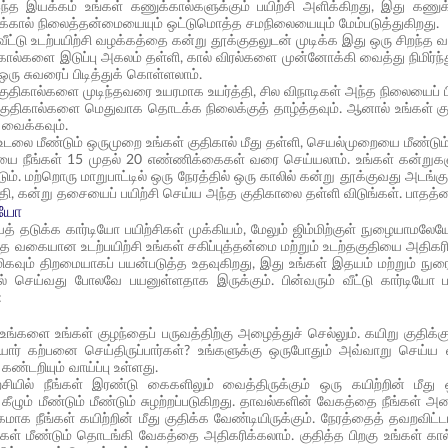
த இயக்கம் உங்கள் கணுக்கால்களுக்கும் பயிற்சி அளிக்கிறது, இது கணுக்கால
க்கால் நிலைத்தன்மையையும் ஒட்டுமொத்த சமநிலையையும் மேம்படுத்துகிறது.
வீட்டு உடற்பயிற்சி வழக்கத்தை கன்று தூக்குதலுடன் முடிக்க இது ஒரு சிறந்த வ
 கால்களை இடுப்பு அகலம் தள்ளி, கால் விரல்களை முன்னோக்கி வைத்து நிமிர்ந்
 ஒரு சுவரைப் பிடித்துக் கொள்ளலாம்.
 குதிகால்களை முடிந்தவரை உயரமாக உயர்த்தி, சில விநாடிகள் அந்த நிலையைப் ப
 குதிகால்களை மெதுவாக தொடக்க நிலைக்குத் தாழ்த்தவும். ஆனால் உங்கள் 
ி வைக்கவும்.
உடலை மீண்டும் ஒருமுறை உங்கள் குதிகால் மீது தள்ளி, செயல்முறையை மீண்டும்
சியை நீங்கள் 15 முதல் 20 எண்ணிக்கைகள் வரை செய்யலாம். உங்கள் கன்றுக
ம். மற்றொரு மாறுபாட்டில் ஒரு நேரத்தில் ஒரு காலில் கன்று தூக்குவது அடங்
தி, கன்று தசையைப் பயிற்சி செய்ய அந்த குதிகாலை தள்ளி விடுங்கள். பாதத்த
டியோ
 தடுக்க கார்டியோ பயிற்சிகள் முக்கியம், மேலும் ஜிம்மிற்குள் நுழையாமலே
்த வகையான உடற்பயிற்சி உங்கள் சகிப்புத்தன்மை மற்றும் உடற்தகுதியை அதிகர
ும் திறமையாகப் பயன்படுத்த உதவுகிறது, இது உங்கள் இதயம் மற்றும் நுரையீரல
ில் செய்வது போலவே பயனுள்ளதாக இருக்கும். பின்வரும் வீட்டு கார்டியோ ப
:
ி உங்களை உங்கள் குழந்தைப் பருவத்திற்கு அழைத்துச் செல்லும். கயிறு குதிக
 யார் கற்பனை செய்திருப்பார்கள்? உங்களுக்கு ஒருபோதும் அவ்வாறு செய்ய வா
ண்டறியும் வாய்ப்பு உள்ளது.
யிற்சியில் நீங்கள் இரண்டு கைகளிலும் வைத்திருக்கும் ஒரு கயிற்றின் மீ
 கீழும் மீண்டும் மீண்டும் சுழற்றப்படுகிறது. தாவல்களின் வேகத்தை நீங்கள
ாக நீங்கள் கயிற்றின் மீது குதிக்க வேண்டியிருக்கும். நேரத்தைத் தவறவிட்
ங்கள் மீண்டும் தொடங்கி வேகத்தை அதிகரிக்கலாம். குதித்த பிறகு உங்கள் கா