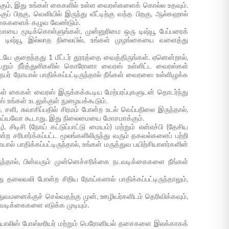
கும், இது உங்கள் கைகளில் உள்ள வைரஸ்களைக் கொல்ல உதவும்.
குப் பிறகு, வெளியில் இருந்து வீட்டிற்கு வந்த பிறகு, ஆல்கஹால்
் கைகளைக் கழுவ வேண்டும்.
வாயை மூடிக்கொள்ளுங்கள், முன்னுரிமை ஒரு டிஷ்யூ பேப்பரைக்
. டிஷ்யூ இல்லாத நிலையில், உங்கள் முழங்கையை வளைத்து
டையே குறைந்தது 1 மீட்டர் தூரத்தை வைத்திருங்கள். ஏனென்றால்,
ியேறும் நீர்த்துளிகளில் கொரோனா வைரஸ் உள்ளிட்ட வைரஸ்கள்
நபர் நோயால் பாதிக்கப்பட்டிருந்தால் நீங்கள் வைரஸை உள்ளிழுக்க
ள் கைகள் வைரஸ் இருக்கக்கூடிய மேற்பரப்புகளுடன் தொடர்ந்து
உங்கள் உடலுக்குள் நுழையக்கூடும்.
 சளி, சுவாசிப்பதில் சிரமம் போன்ற உடல் வெப்பநிலை இருந்தால்,
 செய்யவோ கூடாது. இது நிலைமையை மோசமாக்கும்.
, சிடிசி (நோய் கட்டுப்பாட்டு மையம்) மற்றும் என்எச்பி (தேசிய
ற சரிபார்க்கப்பட்ட மூலங்களிலிருந்து வரும் தகவல்களைப் பற்றி
ல் பாதிக்கப்பட்டிருந்தால், உங்கள் மருத்துவ பயிற்சியாளர்களின்
ந்தால், பின்வரும் முன்னெச்சரிக்கை நடவடிக்கைகளை நீங்கள்
ு தலைவலி போன்ற சிறிய நோய்களால் பாதிக்கப்பட்டிருந்தாலும்,
துவமனைக்குச் செல்வதற்கு முன், ஊழியர்களிடம் தெரிவிக்கவும்,
டவடிக்கைகளை எடுக்க முடியும்.
ரே, டிபியாலிஸ் போஸ்டீரியர் மற்றும் பெரோனியல் தசைகளை இலக்காகக்