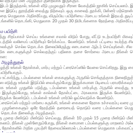
ல் ஏற்படும் மன அழுத்தம் குறைவாக இருக்கும்.
 இடம் இருந்தால், உங்கள் வீடு முழுவதும் சீரான வேகத்தில் ஜாகிங் செய்யலாம். இட
ை இடுப்பு தூரத்தில் வைத்து நிற்கவும். ஒரு காலைத் தூக்கி, பின்னர் மற்றொ
்தை மெதுவாக அதிகரிப்பது, விரும்பிய பயிற்சியை அடைய உங்கள் இதயத் துடிப்
ிடங்களில் தொடங்கி, மெதுவாக 20 முதல் 30 நிமிடங்களாக நேரத்தை அதிகரிப்பது 
மை பயிற்சி
ந்து சிறப்பாகச் செய்ய உங்களை சவால் விடும் போது, வீட்டு உடற்பயிற்சி மிக
ட்டத்தில் வலிமைப் பயிற்சியும் சேர்க்கப்பட வேண்டும். உங்கள் பட்டியை உயர்த்த
க்குச் செல்ல தொடக்க நிலையிலிருந்து எடைகளை ஆர்டர் செய்யுங்கள். சில 
ிக எடைகளுக்குச் செல்வதற்குப் பதிலாக தசை சோர்வை அடைய நீங்கள் செ
்ளன:
 அழுத்துதல்
ழுத்தி உங்கள் தோள்கள், மார்பு மற்றும் ட்ரைசெப்ஸில் வேலை செய்கிறது. 
யிற்சியாகும்.
் உட்கார்ந்து, டம்பல்களை உங்கள் கைகளுக்கு அருகில் செங்குத்தாக நிலைநிறு
ை எடுத்து உங்கள் இடுப்பில் வைக்கும்போது இறுக்கமான பிடியைப் பராமரிக்கவும்
க உங்கள் முதுகில் படுத்து, டம்பல்ஸை உங்கள் மார்புக்கு அருகில் வைத்து,
ல் இருக்கும்போது, உங்கள் கால்கள் தோள்பட்டை அகலமாக இருக்க வேண்டும், ம
ருக்க வேண்டும். டம்பல்கள் உங்கள் மார்பில் ஓய்வெடுக்க வேண்டும்.
ட்ரைசெப்ஸ் மற்றும் மார்பை சுருக்கி, உங்கள் கைகளை நேராக உச்சவரம்பு வரை 
 முழங்கைகளும் ஒரே நேரத்தில் தரையைத் தொடும் வரை டம்பல்களை மெதுவாக
்த தொடக்க நிலைக்கு அழுத்தவும்.
ு முறை மீண்டும் மீண்டும் செய்வது. நீங்கள் 10 முதல் 15 முறை மீண்டும் 
லாம். நீங்கள் முன்னேறும்போது, நீங்கள் கனமான டம்பல்களுக்கு மாறலாம் அ
து, தோள்களில் அதிக முயற்சி தேவையில்லாமல் டம்பல்களை மெதுவாக பக்கவாட்ட