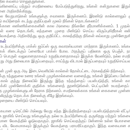
ில் கவனம் செலுத்துங்கள்.
ருங்கிணைப்பு மற்றும் சமநிலையை மேம்படுத்துகிறது, உங்கள் கன்றுகளை இறுக்
றனை அதிகரிக்கிறது.
ல் பல வேறுபாடுகள் உங்களுக்கு சவாலாக இருக்கலாம். இரண்டு கால்களாலும் 
 கயிற்றைக் கடந்து குதிப்பதன் மூலம் நீங்கள் தொடங்கலாம்!
சிக்கான எண்ணிக்கைகளின் கால அளவை நீங்களே தீர்மானிக்கலாம். 1 முதல்
் வரை தொடங்கி, எத்தனை முறை மீண்டும் செய்ய விரும்புகிறீர்கள்
ேகத்தை அதிகரித்து, ஒரு குறிப்பிட்ட காலத்திற்கு நீங்கள் எவ்வாறு முன்னேறு
்கள்
ள் உடற்பயிற்சிக்கு பாக்ஸ் ஜம்ப்ஸ் ஒரு சுவாரஸ்யமான மாற்றாக இருக்கலாம். 
க் கிடைக்கும் ப்ளையோ பாக்ஸ் போல. அதற்குப் பதிலாக ஒரு பெஞ்ச், நாற்
கும் பொருள் வலுவானதாகவும் உறுதியானதாகவும் இருக்க வேண்டும், நல்ல சமநில
ோது அது நிலையாக இருப்பதையும், சாய்ந்து விடாமல் இருப்பதையும் உறுதிசெய்யவு
யின் முன் ஒரு அடி இடைவெளியில் கால்கள் தோள்பட்டை அகலத்தில் நிற்கவும்.
க்கு உந்துதலை உணர உங்கள் முழங்கால்களை வளைத்து, உங்கள் இடுப்பை பின்னால
 கால் குந்து நிலையில் இருந்து இந்த உந்தத்தைப் பயன்படுத்தி, உங்கள் கால்
க்கி முன்னோக்கி குதிக்க உங்களைத் தூண்டுங்கள். பெட்டியின் உயரத்தைப் 
 முழங்கால்களுடன் நேராக நிற்கலாம். சமநிலைக்காக உங்கள் கைகளை முன்னால்
ிலிருந்து தொடக்க நிலைக்கு கீழே இறங்கவும்.
ுறையை மீண்டும் செய்யவும்.
யான டிரெட்மில் அல்லது வேறு எந்த இயந்திரத்தையும் பயன்படுத்தாமல் வீட்டி
க ஜாகிங் செய்வது உங்களுக்கு நல்ல உடற்பயிற்சியைத் தருகிறது மற்றும் உங்க
னமான வேகத்தில் ஓடுவதாகும். ஜாகிங் செய்வதற்குப் பின்னால் உள்ள யோ
ை விட வேகமாகவும் இருக்கும் வேகத்தை பராமரிப்பதாகும். இந்த வகையான க