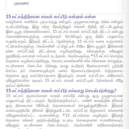
முடிவுரை
15 லட்சத்திற்கான காலக் காப்பீடு என்றால் என்ன
வாழ்க்கை கணிக்க முடியாதது என்றும், முழுமையானது அல்ல என்றும்
கூறப்படுகிறது, இது எந்த நேரத்திலும் உங்கள் நிதித் திட்டமிடலுக்கு
இடையூறு விளைவிக்கலாம். 15 லட்சம் காலக் காப்பீட்டுத் திட்டம் என்பது
அவசரநிலைகளுக்கு பணத்தைச் சேமிக்கும் ஒரு நிதிப் பாதுகாப்பு
கருவியாகும். இந்தத் திட்டம், ஆண்டுக்கு 15 லட்சம் வரை வருமானம்
ஈட்டுபவர்களுக்கு அவர்களின் பட்ஜெட்டில் சிறிய இடையூறும் இல்லாமல்
நல்ல காப்பீட்டுத் திட்டத்தை வழங்குகிறது. உங்களுக்கு ஏதேனும்
துரதிர்ஷ்டவசமான சம்பவம் நடந்தால், அவர்களுக்கு ₹15 லட்சம் மொத்த
தொகை வழங்கப்படுகிறது. அவசர காலங்களில் சில பில்களை செலுத்த,
கடன்களை அடைக்க அல்லது நமது கூடுதல் தேவைகளைப் பூர்த்தி
செய்ய நம் அனைவருக்கும் பணம் தேவைப்படுவதால், அத்தகைய
தொகை ஒரு வரப்பிரசாதமாக இருக்கும். காலக் காப்பீட்டை விரிவாகப்
புரிந்துகொள்ள உதவும் 15 லட்சம் காலக் காப்பீட்டின் அம்சங்கள் கீழே
தரப்பட்டுள்ளன.
15 லட்சத்திற்கான காலக் காப்பீடு எவ்வாறு செயல்படுகிறது?
15 லட்சம் ரூபாய்க்கான காலக் காப்பீடு என்பது ஒரு முழுமையான
பாதுகாப்புத் திட்டமாகும். தேர்ந்தெடுக்கப்பட்ட பாலிசி காலத்தில் நீங்கள்
ஒரு நிலையான பிரீமியத் தொகையைச் செலுத்துகிறீர்கள். இந்தக்
காலப்பகுதியில் நீங்கள் இறந்துவிட்டால், காப்பீட்டு நிறுவனம் உங்களால்
பரிந்துரைக்கப்பட்ட பயனாளிக்கு ₹15 லட்சத்தை வழங்கும். இந்தத்
தொகை உங்கள் குடும்பத்திற்கு உடனடி செலவுகளை சமாளிக்கவும்,
ஏதேனும் கடன்களை அடைக்கவும், அவர்களின் எதிர்காலத்தைப்