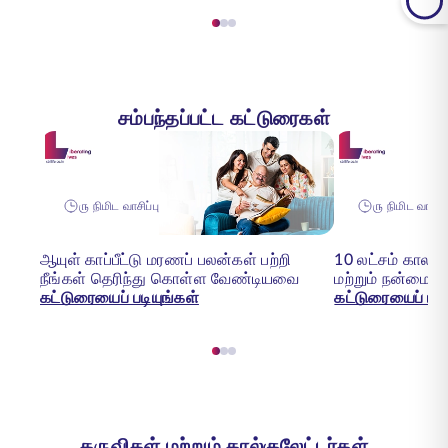
சம்பந்தப்பட்ட கட்டுரைகள்
௫ நிமிட வாசிப்பு
௫ நிமிட வாசிப்
ஆயுள் காப்பீட்டு மரணப் பலன்கள் பற்றி
10 லட்சம் காலக்
நீங்கள் தெரிந்து கொள்ள வேண்டியவை
மற்றும் நன்மைகள
கட்டுரையைப் படியுங்கள்
கட்டுரையைப் படி
கருவிகள் மற்றும் கால்குலேட்டர்கள்