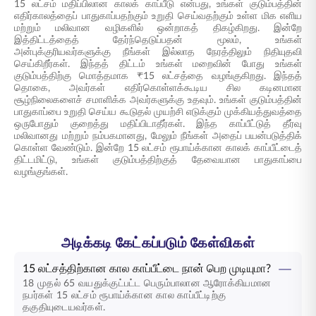
15 லட்சம் மதிப்பிலான காலக் காப்பீடு என்பது, உங்கள் குடும்பத்தின்
எதிர்காலத்தைப் பாதுகாப்பதற்கும் உறுதி செய்வதற்கும் உள்ள மிக எளிய
மற்றும் மலிவான வழிகளில் ஒன்றாகத் திகழ்கிறது. இன்றே
இத்திட்டத்தைத் தேர்ந்தெடுப்பதன் மூலம், உங்கள்
அன்புக்குரியவர்களுக்கு நீங்கள் இல்லாத நேரத்திலும் நிதியுதவி
செய்கிறீர்கள். இந்தத் திட்டம் உங்கள் மறைவின் போது உங்கள்
குடும்பத்திற்கு மொத்தமாக ₹15 லட்சத்தை வழங்குகிறது. இந்தத்
தொகை, அவர்கள் எதிர்கொள்ளக்கூடிய சில கடினமான
சூழ்நிலைகளைச் சமாளிக்க அவர்களுக்கு உதவும். உங்கள் குடும்பத்தின்
பாதுகாப்பை உறுதி செய்ய கூடுதல் முயற்சி எடுக்கும் முக்கியத்துவத்தை
ஒருபோதும் குறைத்து மதிப்பிடாதீர்கள். இந்த காப்பீட்டுத் தீர்வு
மலிவானது மற்றும் நம்பகமானது, மேலும் நீங்கள் அதைப் பயன்படுத்திக்
கொள்ள வேண்டும். இன்றே 15 லட்சம் ரூபாய்க்கான காலக் காப்பீட்டைத்
திட்டமிட்டு, உங்கள் குடும்பத்திற்குத் தேவையான பாதுகாப்பை
வழங்குங்கள்.
அடிக்கடி கேட்கப்படும் கேள்விகள்
15 லட்சத்திற்கான கால காப்பீட்டை நான் பெற முடியுமா?
18 முதல் 65 வயதுக்குட்பட்ட பெரும்பாலான ஆரோக்கியமான
நபர்கள் 15 லட்சம் ரூபாய்க்கான கால காப்பீட்டிற்கு
தகுதியுடையவர்கள்.