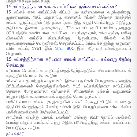
பாதுகாக்கவும் உதவுகிறது.
15 லட்சத்திற்கான காலக் காப்பீட்டின் நன்மைகள் என்ன?
15 லட்சம் கால காப்பீட்டுத் திட்டம் பல நன்மைகளை வழங்குகிறது.
முதலாவதாக, நிதிப் பாதுகாப்பு, ஏனெனில் நீங்கள் இல்லாத நேரத்தில்
உங்கள் குடும்பத்தின் நிதி நல்வாழ்வை இது உறுதி செய்கிறது. அடுத்து,
குறிப்பாக இளைய நபர்களுக்கு, ₹15 லட்சம் ஒப்பீட்டளவில் குறைந்த
பிரீமியத்தில் கணிசமான காப்பீட்டை வழங்குவதால், உங்களுக்கு மலிவு
விலையில் காப்பீடு கிடைக்கிறது. இறுதியாக, நீங்கள் வரிச்
சலுகைகளையும் பெறுவீர்கள். செலுத்தப்பட்ட பிரீமியங்களுக்கு வருமான
வரிச் சட்டம், 1961 இன்
பிரிவு 80C
இன் கீழ் வரி விலக்குகளைப்
பெறலாம்.
15 லட்சத்திற்கான சரியான காலக் காப்பீட்டை எவ்வாறு தேர்வு
செய்வது
சரியான 15 லட்சம் கால திட்டத்தைத் தேர்ந்தெடுக்க சில காரணிகளைக்
கருத்தில் கொள்ள வேண்டும்:
உங்கள் வயது மற்றும் வருமானம்: இளைய நபர்கள் பொதுவாக குறைந்த
பிரீமியங்களைச் செலுத்துகிறார்கள். ₹15 லட்சத்திற்கான காப்பீட்டுத்
தொகை போதுமானதா என்பதைத் தீர்மானிக்க உங்கள் வருமானம்
மற்றும் நிதிக் கடமைகளைக் கருத்தில் கொள்ளுங்கள்.
பாலிசி காலம்: உங்கள் குழந்தையின் கல்வி அல்லது வீட்டுக் கடனைத்
திருப்பிச் செலுத்துதல் போன்ற உங்கள் நிதிப் பொறுப்புகளை உள்ளடக்கிய
பாலிசி காலத்தைத் தேர்வுசெய்யவும்.
ரைடர்கள்: விபத்து மரணப் பலன்கள் அல்லது தீவிர நோய்ப் பலன்கள்
போன்ற விருப்ப ரைடர்கள் சற்று அதிக பிரீமியத்திற்கு உங்கள் காப்பீட்டை
மேம்படுத்தக்கூடும்.
முடிவுரை