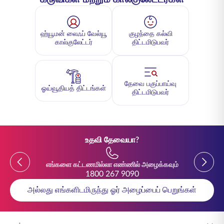
ஹ்யூமன் லைஃப் வேல்யூ
குழந்தை கல்வி
கால்குலேட்டர்
திட்டமிடுபவர்
தேவை பகுப்பாய்வு
ஓய்வூதியத் திட்டங்கள்
திட்டமிடுபவர்
உதவி தேவையா?
Previous
Previou
எங்களை கட்டணமில்லா எண்ணில் அழைக்கவும்
1800 267 9090
அல்லது எங்களிடமிருந்து ஓர் அழைப்பைப் பெறுங்கள்