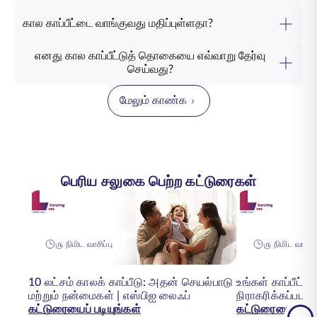
கால காப்பீட்டை வாங்குவது மதிப்புள்ளதா?
எனது கால காப்பீட்டுத் தொகையை எவ்வாறு தேர்வு
செய்வது?
மேலும் காண்க
பெரிய சலுகை பெற்ற கட்டுரைகள்
௫ நிமிட வாசிப்பு
௫ நிமிட வாசிப்
10 லட்சம் காலக் காப்பீடு: அதன் செயல்பாடு
உங்கள் காப்பீட்ட
மற்றும் நன்மைகள் | எஸ்பிஐ லைஃப்
நிராகரிக்கப்பட
கட்டுரையைப் படியுங்கள்
கட்டுரையைப் படி