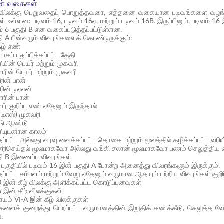
இன் வகைகள்
ி விலக்கு பெறுவதைப் பொறுத்தவரை, எத்தனை வகையான படிவங்களை வழங்க மு
 உள்ளன: படிவம் 16, படிவம் 16ஏ, மற்றும் படிவம் 16B. இருப்பினும், படிவம்
வம் 6 பகுதி B என வகைப்படுத்தப்பட்டுள்ளன.
தி A பின்வரும் விவரங்களைக் கொண்டிருக்கும்:
தழ் எண்
கப் புதுப்பிக்கப்பட்ட தேதி
யின் பெயர் மற்றும் முகவரி
ரின் பெயர் மற்றும் முகவரி
ரின் பான்
ரின் டிஏஎன்
ரின் பான்
் குறிப்பு எண் ஏதேனும் இருந்தால்
டிடிஎஸ்) முகவரி
ட்டு ஆண்டு
ியுடனான காலம்
ப்பட்ட அல்லது வரவு வைக்கப்பட்ட தொகை மற்றும் மூலத்தில் கழிக்கப்பட்ட வரிய
 சரிசெய்தல் மூலமாகவோ அல்லது வங்கி சலான் மூலமாகவோ பணம் செலுத்திய வ
தி B இணைப்பு விவரங்கள்
 பகுதியில் படிவம் 16 இன் பகுதி A போன்ற அனைத்து விவரங்களும் இருக்கும்.
ப்பட்ட சம்பளம் மற்றும் வேறு ஏதேனும் வருமான ஆதாரம் பற்றிய விவரங்கள் குறிப்ப
10 இன் கீழ் விலக்கு அளிக்கப்பட்ட கொடுப்பனவுகள்
16 இன் கீழ் விலக்குகள்
யம் VI-A இன் கீழ் விலக்குகள்
ுகளைக் குறைத்து பெறப்பட்ட வருமானத்தின் இறுதிக் கணக்கீடு, செலுத்த வே
்.