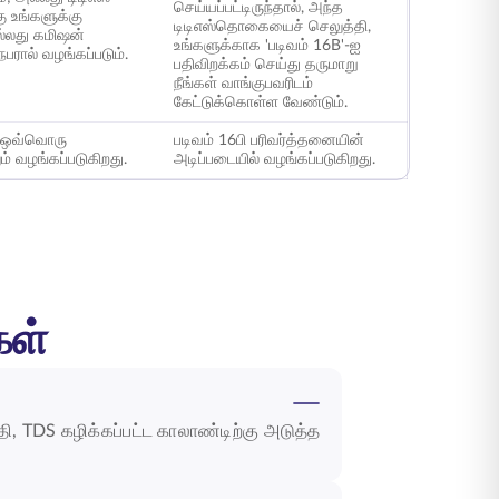
செய்யப்பட்டிருந்தால், அந்த
கு உங்களுக்கு
டிடிஎஸ்தொகையைச் செலுத்தி,
்லது கமிஷன்
உங்களுக்காக 'படிவம் 16B'-ஐ
நபரால் வழங்கப்படும்.
பதிவிறக்கம் செய்து தருமாறு
நீங்கள் வாங்குபவரிடம்
கேட்டுக்கொள்ள வேண்டும்.
ஏ ஒவ்வொரு
படிவம் 16பி பரிவர்த்தனையின்
ம் வழங்கப்படுகிறது.
அடிப்படையில் வழங்கப்படுகிறது.
கள்
 TDS கழிக்கப்பட்ட காலாண்டிற்கு அடுத்த