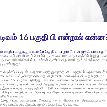
 படிவம் 16 பகுதி பி என்றால் என்ன
ம் ஊழியர்களுக்கு படிவம் 16 (பகுதி ஏ மற்றும் பி) ஏன் முக்கியமானது?
ங்கள் சம்பளச் சீட்டைப் பெறும்போது, உங்கள் மாத வருமானத்தில் இருந்து டிடிஎ
ம்.வருமான வரி விதிகளின்படி, உங்கள் ஆண்டு வருமானம் ரூ.5 லட்சத்தைத் தாண
 டிடிஎஸ் ஆகும்.
கழிக்கப்பட்டவுடன், வருமான வரித் துறைக்கு உரிய தேதியில் தொகையைச் ச
சிட் செய்யப்பட்டுள்ளதா என்பதை ஊழியராகிய உங்களுக்கு எப்படித் தெரியும்?
ிவம் 16 வழங்கப்படுகிறது. சம்பளம் வாங்கும் ஊழியருக்கான படிவம் 16
ம், உங்கள் முதலாளி ஊழியரிடமிருந்து கழிக்கப்பட்டு உங்கள் சார்பாக அரசா
. இந்த சான்றிதழில் ஒரு குறிப்பிட்ட நிதியாண்டிற்கான உங்கள் சம்பளம் மற்ற
கள் கிரெடிட் கார்டு, கடன் அல்லது சர்வதேச பயணத்திற்கான விசாவிற்கு வி
வில் கொள்ளவும்.
 16-ஐ எப்படி பதிவிறக்கம் செய்வது என்று நினைத்துக் கொண்டிருந்தால், 
் செயல்படுத்தும் அமைப்பு மூலம் பதிவிறக்கம் செய்யலாம்.