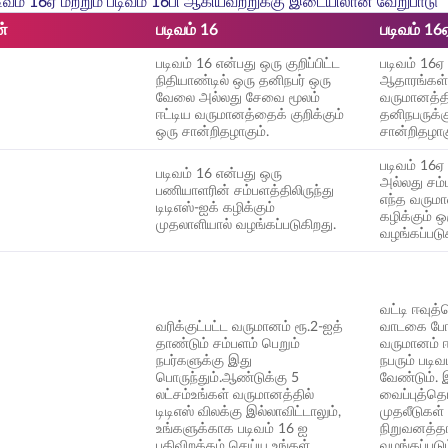
படிவம் 16ஏ மற்றும் படிவம் 16பி ஆகியவற்றுக்கு இடையிலான வேறுபாடு
ண்
படிவம் 16
படிவம் 16
படிவம் 16 என்பது ஒரு குறிப்பிட்ட
படிவம் 16ஏ 
நிதியாண்டில் ஒரு தனிநபர் ஒரு
ஆதாரங்கள் 
வேலை அல்லது சேவை மூலம்
வருமானத்த
ஈட்டிய வருமானத்தைக் குறிக்கும்
தனிநபருக்க
ஒரு சான்றிதழாகும்.
சான்றிதழாக
படிவம் 16ஏ
படிவம் 16 என்பது ஒரு
அல்லது சம
பணியாளரின் சம்பளத்திலிருந்து
எந்த வருமா
டிடிஎஸ்-ஐக் கழிக்கும்
கழிக்கும் ஒ
முதலாளியால் வழங்கப்படுகிறது.
வழங்கப்படு
வட்டி ஈவு
வரிக்குட்பட்ட வருமானம் ரூ.2-ஐத்
வாடகை போன
தாண்டும் சம்பளம் பெறும்
வருமானம் ஈ
நபர்களுக்கு இது
நபரும் படிவ
பொருந்தும்.ஆண்டுக்கு 5
வேண்டும். 
லட்சம்உங்கள் வருமானத்தில்
வைப்புத்த
டிடிஎஸ் விலக்கு இல்லாவிட்டாலும்,
முதலீடுகள் 
உங்களுக்காக படிவம் 16 ஐ
நிறுவனத்தா
பதிவிறக்கம் செய்ய உங்கள்
வழங்கப்படும