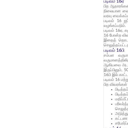
படிவம் 16ஏ
பிற ஆதாரங்களி
நிலையான வைப்
வரவு வைக்கப்பட
படிவம் 16 ஐப
வழங்கப்படும்.
படிவம் 16ஏ, கழ
16 போன்ற வி
இதைத் தொடர்ந்
செலுத்தப்பட்டத
படிவம் 16பி
சம்பள வருமா
வருமானத்திலிர
ஆகியவை அடங்கு
இருப்பினும், 
16பி இல் காட்டப
படிவம் 16 மற்ற
பிற விவரங்கள்
பிடித்த
பிடித்
மதிப்பீ
பரிவர்
செலுத்
அடுத்த
கட்டண 
சரிபார்