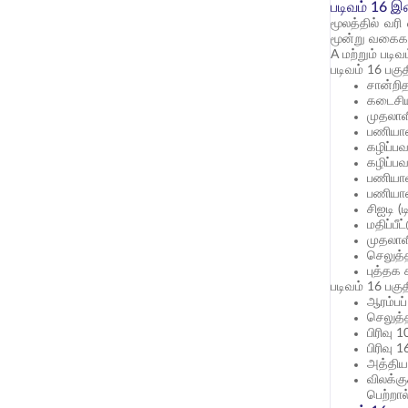
படிவம் 16 
மூலத்தில் வர
மூன்று வகைகள்
A மற்றும் படி
படிவம் 16 பகு
சான்றி
கடைசியா
முதலாளி
பணியாள
கழிப்பவ
கழிப்பவ
பணியாள
பணியாளர
சிஐடி (
மதிப்பீ
முதலாள
செலுத்த
புத்தக
படிவம் 16 பகு
ஆரம்பப்
செலுத்த
பிரிவு 
பிரிவு 
அத்தியா
விலக்க
பெற்றால