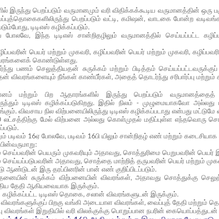
ல் இருந்து பெறப்படும் வருமானமும் வரி விதிக்கக்கூடிய வருமானத்தின் ஒரு பகு
புத்தொகைகளிலிருந்து பெறப்படும் வட்டி, கமிஷன், வாடகை போன்ற வடிவங்கள
ும்போது, டிடிஎஸ் கழிக்கப்படும்.
் போலவே, இந்த டிடிஎஸ் சான்றிதழிலும் வருமானத்தில் செய்யப்பட்ட கழிப்ப
ிப்பவரின் பெயர் மற்றும் முகவரி, கழிப்பவரின் பெயர் மற்றும் முகவரி, கழிப்பவரி
வரங்களைக் கொண்டுள்ளது.
து பணம் செலுத்தியதன் சுருக்கம் மற்றும் பிடித்தம் செய்யப்பட்டவருக்குப் 
ன் விவரங்களையும் நீங்கள் காண்பீர்கள், அதைத் தொடர்ந்து சரிபார்ப்பு மற்றும் 
னம் மற்றும் பிற ஆதாரங்களில் இருந்து பெறப்படும் வருமானத்தைத்
ுந்தும் டிடிஎஸ் கழிக்கப்படுகிறது. இதில் நிலம் - முழுமையாகவோ அல்லது பக
ம். விவசாய நில விற்பனையிலிருந்து டிடிஎஸ் கழிக்கப்படாது என்பது மட்டுமே வ
50 லட்சத்திற்கு மேல் விற்பனை அல்லது கொள்முதல் மதிப்புள்ள எந்தவொரு சொத்த
்படும்.
ும் படிவம் 16ஏ போலவே, படிவம் 16பி யிலும் சான்றிதழ் எண் மற்றும் கடைசியாக புது
 பின்வருமாறு:
ம் செய்பவரின் பெயரும் முகவரியும் அதாவது, சொத்துரிமை பெறுபவரின் பெயர் இத
தம் செய்யப்படுபவரின் அதாவது, சொத்தை மாற்றித் தருபவரின் பெயர் மற்றும் ம
ட்டு ஆண்டுடன் இரு தரப்பினரின் பான் எண் குறிப்பிடப்படும்.
த்தனையின் சுருக்கம் விற்பனையின் விவரங்கள், அதாவது சொத்துக்கு செல
திய தேதி ஆகியவையாக இருக்கும்.
ு கழிக்கப்பட்ட டிடிஎஸ் தொகை, சலான் விவரங்களுடன் இருக்கும்.
விவரங்களுக்குப் பிறகு வங்கி அடையாள விவரங்கள், வைப்புத் தேதி மற்றும் தொ
ப்பு விவரங்கள் இறுதியில் வரி விலக்குக்கு பொறுப்பான நபரின் கையொப்பத்துடன் கு