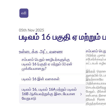
வரி
05th Nov 2025
படிவம் 16 பகுதி ஏ மற்றும்
சம்பளம் பெறு
உள்ளடக்க அட்டவணை
அடுத்த முறை உ
சம்பளம் பெறும் ஊழியர்களுக்கு
சரிபார்க்கவு
கட்டாயக் கழிவு
படிவம் 16 (பகுதி ஏ மற்றும் பி) ஏன்
முக்கியமானது?
இந்தத் தொகை 
துறையில் டெபா
படிவம் 16 இன் வகைகள்
இதற்காகவே பட
அறிக்கையாகவு
செயல்படுகிறது
படிவம் 16, படிவம் 16A மற்றும் படிவம்
மேலும், நீங்
16B ஆகியவற்றுக்கு இடையேயான
என்பதை நினை
வேறுபாடு
நீங்கள் Form
திருத்தங்களைச