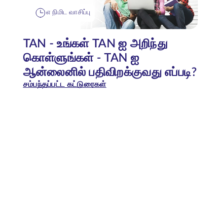
௭ நிமிட வாசிப்பு
TAN - உங்கள் TAN ஐ அறிந்து
கொள்ளுங்கள் - TAN ஐ
ஆன்லைனில் பதிவிறக்குவது எப்படி?
சம்பந்தப்பட்ட கட்டுரைகள்