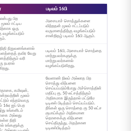
ஏ
படிவம் 16பி
என்பது பிற
அசையாச் சொத்துக்களை
மூலம் ஈட்டிய
விற்றதன் மூலம் ஈட்டப்படும்
ிற்காக ஒரு
வருமானத்திற்கு வழங்கப்படும்
ு வழங்கப்படும்
சான்றிதழ் படிவம் 16பி ஆகும்.
ும்.
 நிதி நிறுவனங்களால்
படிவம் 16பி, அசையாச் சொத்தை
்பளத்தைத் தவிர வேறு
மாற்றுபவர்களுக்கு
னத்திற்கும் வரி
மாற்றுபவர்களால்
ரு நபரால்
வழங்கப்படுகிறது.
கிறது.
வேளாண் நிலம் அல்லாத பிற
சொத்து விற்பனை
செய்யப்படும்போது அச்சொத்தின்
த்தொகை, கமிஷன்,
மதிப்பு ரூ. 50 லட்சத்திற்கும்
்றவற்றின் மூலம்
அதிகமாக இருந்தால் மட்டுமே
ட்டும் எந்தவொரு
டிடிஎஸ் பிடித்தம் செய்யப்படும்.
ம் 16ஏ ஐப் பெற
நீங்கள் ஒரு சொத்தை ரூ 50 லட்ச
இது உங்களிடம்
ரூபாய்க்கும் அதிகமான
ொகை அல்லது
தொகைக்கு விற்பனை
உள்ள நிதி
செய்திருந்து, அதற்கான
ல் உங்களுக்கு
டிடிஎஸ்பிடித்தம்
்; அல்லது டிடிஎஸ்