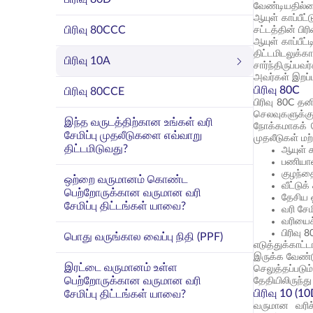
வேண்டியதில்
ஆயுள் காப்பீட
பிரிவு 80CCC
சட்டத்தின் பி
ஆயுள் காப்பீட
திட்டமிடலுக
பிரிவு 10A
சார்ந்திருப்பவ
அவர்கள் இறப்
பிரிவு 80C
பிரிவு 80CCE
பிரிவு 80C தன
செலவுகளுக்கு
இந்த வருடத்திற்கான உங்கள் வரி
நோக்கமாகக் க
சேமிப்பு முதலீடுகளை எவ்வாறு
முதலீடுகள் மற
திட்டமிடுவது?
ஆயுள் க
பணியாளர
குழந்த
ஒற்றை வருமானம் கொண்ட
வீட்டு
பெற்றோருக்கான வருமான வரி
தேசிய ஓ
சேமிப்பு திட்டங்கள் யாவை?
வரி சேம
வரியைச்
பிரிவு 
பொது வருங்கால வைப்பு நிதி (PPF)
எடுத்துக்காட்
இருக்க வேண்டு
இரட்டை வருமானம் உள்ள
செலுத்தப்படும
பெற்றோருக்கான வருமான வரி
தேதியிலிருந்து
பிரிவு 10 (10
சேமிப்பு திட்டங்கள் யாவை?
வருமான வரிச