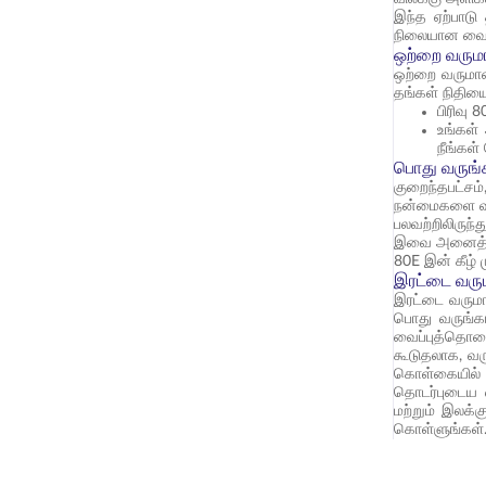
இந்த ஏற்பாடு 
நிலையான வைப்ப
ஒற்றை வரும
ஒற்றை வருமானம
தங்கள் நிதியை
பிரிவு 
உங்கள்
நீங்கள்
பொது வருங்க
குறைந்தபட்சம
நன்மைகளை வழங்
பலவற்றிலிருந்த
இவை அனைத்திற்
80E இன் கீழ் ம
இரட்டை வரும
இரட்டை வருமான
பொது வருங்கா
வைப்புத்தொகை
கூடுதலாக, வரு
கொள்கையில் ம
தொடர்புடைய வ
மற்றும் இலக்
கொள்ளுங்கள்