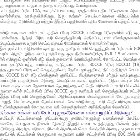
ி விடுமுறை சில நிபந்தனைகள் மற்றும் கட்டுப்பாடுகளுக்கு உட்பட்டது, அத
கு வழக்கமான வருமானத்தை சமர்ப்பிப்பது போன்றவை.
 சட்டத்தின் பிரிவு 10A, வளர்ச்சியடையாத பகுதிகளில் புதிய பிரிவுகளை 
ர்ச்சியை ஊக்குவிக்கிறது. இது தங்கள் செயல்பாடுகளை விரிவுபடுத்த அ
த்தை அளிக்கிறது மற்றும் இந்தப் பகுதிகளில் புதிய வேலைகள் மற்றும் பொர
E
டு வருமான வரிச் சட்டத்தின் பிரிவு 80CCE, பல்வேறு பிரிவுகளின் கீழ் ஒ
ாள்கிறது. இந்தப் பிரிவு வரி செலுத்துவோர் அதிகப்படியான விலக்குகளை
 பெறப்படுவதை உறுதி செய்வதையும் நோக்கமாகக் கொண்டுள்ளது.
 இன் முக்கிய விதிகளில் ஒன்று, ஒரு தனிநபர் வரி செலுத்துவோர் பிரிவுகள் 
ரம்பு ஆகும். இந்த வரம்பு தற்போது ஒரு நிதியாண்டுக்கு INR 1.5 லட்சமாக ந
களில் ஏதேனும் ஒன்றின் கீழ் விலக்குகளைக் கோரியிருந்தால், கோரப்பட்ட மொ
கான ஒட்டுமொத்த வரம்புக்கு கூடுதலாக, பிரிவு 80CCE பிரிவு 80CCD (1B)
இந்த துணைப் பிரிவு வரி செலுத்துவோர் தேசிய ஓய்வூதியத் திட்டத்திற்குச் செய்
பிரிவு 80CCE இன் கீழ் விலக்குகள் குறிப்பிட்ட நிபந்தனைகள் மற்றும் வரம்
ோரப்படும் முதலீடுகள் அல்லது கொடுப்பனவுகள் குறிப்பிட்ட நிதியாண்டில் ச
்பனவுகளுக்கான தேவையான ஆதாரத்தை வரி அதிகாரிகளிடம் சமர்ப்பிக்கவில்ல
ருமான வரிச் சட்டத்தின் பிரிவு 80CCE, ஒரு தனிநபர் வரி செலுத்துவோர் சட்ட
 இந்த பிரிவு வரி செலுத்துவோர் அதிகப்படியான விலக்குகளைக் கோருவதைத் 
 உறுதி செய்வதையும் நோக்கமாகக் கொண்டுள்ளது. வரி அதிகாரிகளுடனான ச
ுள் விலக்குகளைக் கோருவதை வரி செலுத்துவோர் அறிந்திருக்க வேண்டும்.
திற்கான உங்கள் வரி சேமிப்பு முதலீடுகளை எவ்வாறு திட்டமிடுவது?
ேமிப்புத் திட்டங்களைத் திட்டமிடுவது தனிநபர்களுக்கு பணத்தைச் சேமிப்
 எனவே, பொதுவாக நீங்கள் ஆண்டு இறுதி வரை காத்திருந்து பின்னர் தற்கா
்படுகிறது. அதற்கு பதிலாக, நீங்கள் ஆண்டின் தொடக்கத்தில் அதை முழுமையாகத்
முதலீட்டுத் திட்டங்கள் பொதுவாக வருமான வரிச் சட்டத்தின் பிரிவு 80C இன்
கிறது.