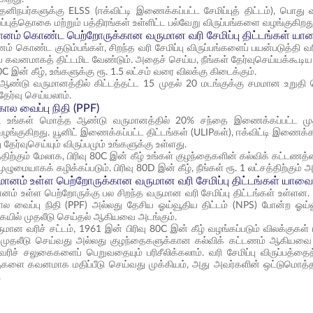
தனிநபர்களுக்கு ELSS (ஈக்விட்டி இணைக்கப்பட்ட சேமிப்புத் திட்டம்), பொது வரு
ுத்தொகை மற்றும் பத்திரங்கள் உள்ளிட்ட பல்வேறு விருப்பங்களை வழங்குகிறது
ானம் கொண்ட பெற்றோருக்கான வருமான வரி சேமிப்பு திட்டங்கள் யா
் கொண்ட குடும்பங்கள், சிறந்த வரி சேமிப்பு விருப்பங்களைப் பயன்படுத்தி வ
 கவனமாகத் திட்டமிட வேண்டும். அதைச் செய்ய, நீங்கள் தேர்வுசெய்யக்கூடிய 
80C இன் கீழ், உங்களுக்கு ரூ. 1.5 லட்சம் வரை விலக்கு கிடைக்கும்.
 ஆண்டு வருமானத்தில் கிட்டத்தட்ட 15 முதல் 20 மடங்குக்கு சமமான உறுதி ச
 தேர்வு செய்யலாம்.
ால வைப்பு நிதி (PPF)
், உங்கள் மொத்த ஆண்டு வருமானத்தில் 20% சந்தை இணைக்கப்பட்ட முதலீட
குகிறது. யூனிட் இணைக்கப்பட்ட திட்டங்கள் (ULIPகள்), ஈக்விட்டி இணைக்கப்பட்
ு தேர்வுசெய்யும் விருப்பமும் உங்களுக்கு உள்ளது.
கும் மேலாக, பிரிவு 80C இன் கீழ் உங்கள் குழந்தைகளின் கல்விக் கட்டணத்தைய
ுழுமையாகக் கழிக்கப்படும். பிரிவு 80D இன் கீழ், நீங்கள் ரூ. 1 லட்சத்திற்கும
ானம் உள்ள பெற்றோருக்கான வருமான வரி சேமிப்பு திட்டங்கள் யாவை
ம் உள்ள பெற்றோருக்கு பல சிறந்த வருமான வரி சேமிப்பு திட்டங்கள் உள்ளன. சில 
ல வைப்பு நிதி (PPF) அல்லது தேசிய ஓய்வூதிய திட்டம் (NPS) போன்ற ஓய்வூதி
யில் முதலீடு செய்தல் ஆகியவை அடங்கும்.
மான வரிச் சட்டம், 1961 இன் பிரிவு 80C இன் கீழ் வழங்கப்படும் விலக்குகள் ம
ுதலீடு செய்வது அல்லது குழந்தைகளுக்கான கல்விக் கட்டணம் ஆகியவை அடங
ரிச் சலுகைகளைப் பெறுவதையும் பரிசீலிக்கலாம். வரி சேமிப்பு விருப்பத்தைத
குகளை கவனமாக மதிப்பீடு செய்வது முக்கியம், அது அவர்களின் ஒட்டுமொத்த நி
.