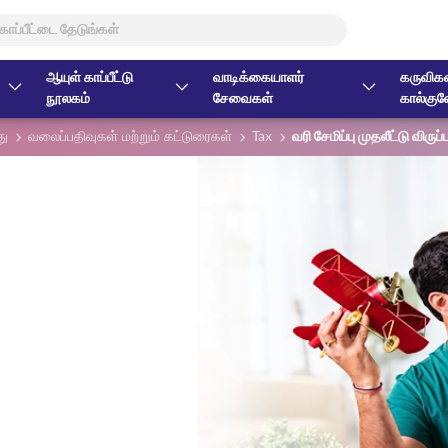
ஆயுள் காப்பீட்டு
வாடிக்கையாளர்
கருவிகள
நூலகம்
சேவைகள்
கால்குல
து
வலைப்பதிவுகள் மற்றும் கட்டுரைகள்
Tax
வரி சேமிப்பு முதலீட்டு விருப