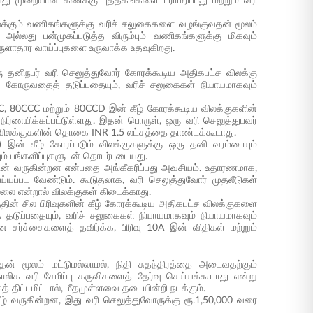
ாவது முறையான கணக்கு புத்தகங்களை பராமரிப்பது மற்றும் வரி
அமைக்கும் வணிகங்களுக்கு வரிச் சலுகைகளை வழங்குவதன் மூலம்
ல்லது பன்முகப்படுத்த விரும்பும் வணிகங்களுக்கு மிகவும்
ுளாதார வாய்ப்புகளை உருவாக்க உதவுகிறது.
ரு தனிநபர் வரி செலுத்துவோர் கோரக்கூடிய அதிகபட்ச விலக்கு
க் கோருவதைத் தடுப்பதையும், வரிச் சலுகைகள் நியாயமாகவும்
80C, 80CCC மற்றும் 80CCD இன் கீழ் கோரக்கூடிய விலக்குகளின்
ிர்ணயிக்கப்பட்டுள்ளது. இதன் பொருள், ஒரு வரி செலுத்துபவர்
த்த விலக்குகளின் தொகை INR 1.5 லட்சத்தை தாண்டக்கூடாது.
 இன் கீழ் கோரப்படும் விலக்குகளுக்கு ஒரு தனி வரம்பையும்
யும் பங்களிப்புகளுடன் தொடர்புடையது.
புகளுடன் வருகின்றன என்பதை அங்கீகரிப்பது அவசியம். உதாரணமாக,
ெய்யப்பட வேண்டும். கூடுதலாக, வரி செலுத்துவோர் முதலீடுகள்
ை என்றால் விலக்குகள் கிடைக்காது.
த்தின் சில பிரிவுகளின் கீழ் கோரக்கூடிய அதிகபட்ச விலக்குகளை
தடுப்பதையும், வரிச் சலுகைகள் நியாயமாகவும் நியாயமாகவும்
ர்ச்சைகளைத் தவிர்க்க, பிரிவு 10A இன் விதிகள் மற்றும்
பதன் மூலம் மட்டுமல்லாமல், நிதி சுதந்திரத்தை அடைவதற்கும்
லிக வரி சேமிப்பு கருவிகளைத் தேர்வு செய்யக்கூடாது என்று
 திட்டமிட்டால், மீதமுள்ளவை தடையின்றி நடக்கும்.
 கீழ் வருகின்றன, இது வரி செலுத்துவோருக்கு ரூ.1,50,000 வரை