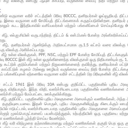
ன் கீழ் விலக்கு என்பது ஆயுள் காப்பீடு, வருங்கால வைப்பு நிதி மற்றும் பி
C
ு வருமான வரிச் சட்டத்தின் பிரிவு 80CCC, தனிநபர்கள் ஓய்வூதியத் திட்டங்
ு. இவை வருமான வரி சேமிப்புத் திட்டங்களாகக் கருதப்படுகின்றன. தனிந
்தாலும் கூட. இந்தியாவில் வசிப்பவர்கள் மற்றும் பங்களிப்பைச் செய்யும்போ
் கீழ், எல்.ஐ.சியின் வருடாந்திரத் திட்டம் & என்.பி.எஸ் போன்ற அங்கீகரிக்கப்
றது.
ன் கீழ், தனிநபர்கள் ஆண்டுக்கு அதிகபட்சமாக ரூ.1.5 லட்சம் வரை விலக்கு க
்கு விலக்கு அளிக்கப்படாது.
் கீழ் உள்ள விலக்குகள், PPF, NSC, மற்றும் EPF போன்ற சேமிப்புத் திட்டங்களுக
ிரிவு 80CCC இன் கீழ் உள்ள ஒருங்கிணைந்த விலக்குகள் ஒரு நிதியாண்டில் ரூ. 
்து கூட்டுக் குடும்பங்கள் மற்றும் நிறுவனங்களைத் தவிர்த்து, தனிநபர்கள் மட்ட
காப்பீட்டுக் கழகம் அல்லது ஊழியர் வருங்கால வைப்பு நிதி போன்ற திட்டங்களு
் பங்களிப்புகள் ஏற்கனவே வருமான வரிச் சட்டத்தின் பிற பிரிவுகளின் கீழ் வி
் சட்டம் 1961 இன் பிரிவு 10A என்பது குறிப்பிட்ட பகுதிகளில் புதிய
் ஒரு விதியாகும். இந்த விதி, வளர்ச்சியடையாத பகுதிகளில் வணிகங்க
்ச்சி மற்றும் மேம்பாட்டை ஊக்குவிக்கிறது.
 கீழ், குறிப்பிட்ட பகுதிகளில் புதிய அலகுகளை அமைக்கும் வணிகங்கள், அந்த 
் தகுதியுடையவை. இதன் பொருள், புதிய அலகுகளிலிருந்து கிடைக்கும் லாபத்
்தியில் ஈடுபட்டால், வளர்ச்சியடையாத பகுதிகளில் புதிய அலகுகளை அமைப்பதன
்ளூர் மூலப்பொருட்களைப் பயன்படுத்துதல், உற்பத்தியின் ஒரு பகுதியை ஏற்று
வணிகங்கள் பூர்த்தி செய்ய வேண்டும்.
ன் கீழ் வரி விடுமுறை தற்காலிகமானது மற்றும் வணிகங்கள் தகுதி பெற ஒரு கு