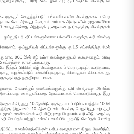
ற முதலீடுகளுக்கு பிரிவு 80C இன் கீழ் ரூ.1,50,000 விலக்குடன்
களுக்குச் செலுத்தப்படும் பங்களிப்புகளில் விலக்குகளைப் பெற
பர் தாமாகவோ அல்லது அவர்கள் சார்பாக அவர்களின் முதலாளியோ
து 60 வயது அல்லது அதற்குக் குறைவான நபர்களுக்கு விலக்குகள்
பட்ட ஓய்வூதியத் திட்டங்களுக்கான பங்களிப்புகளுக்கு வரி விலக்கு
ோரலாம். ஓய்வூதியத் திட்டங்களுக்கு ரூ.1.5 லட்சத்திற்கு மேல்
்கு பிரிவு 80C இன் கீழ் உள்ள விலக்குகளுடன் கூடுதலாகும். பிரிவு
1.5 லட்சத்தை தாண்டக்கூடாது.
ுமே இந்தப் பிரிவின் கீழ் விலக்குகளைப் பெற முடியும். கூடுதலாக,
க்கு வழங்கப்படும் பங்களிப்புகளுக்கு விலக்குகள் கிடைக்காது,
லக்குகளுக்குத் தகுதியுடையவை.
 அலகுகளை அமைக்கும் வணிகங்களுக்கு வரி விடுமுறை அளிக்க
ளை அமைப்பதை ஊக்குவிப்பதை நோக்கமாகக் கொண்டுள்ளது, இது
அலகுகளிலிருந்து 10 ஆண்டுகளுக்கு ஈட்டப்படும் லாபத்தில் 100%
திற்கு நிறுவனம் 10 ஆண்டு வரி விலக்கு பெறுகிறது. உற்பத்தி
் மூலம் வணிகங்கள் வரி விடுமுறை பெறலாம். வரி விடுமுறைக்கு
மதி செய்தல் மற்றும் உள்கட்டமைப்பில் முதலீடு செய்தல் போன்ற
றிப்பிட்ட காலக்கெடுவிற்குள் புதிய அலகுகளை நிறுவ வேண்டும்.