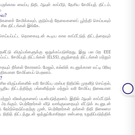
ங்கால வைப்பு நிதி, ஆயுள் காப்பீடு, தேசிய சேமிப்புத் திட்டம்,
.
வை?
ரிகளைச் சேமிக்கவும், குடும்பத் தேவைகளைப் பூர்த்தி செய்யவும்
சில திட்டங்கள் இங்கே.
ெய்யப்பட்ட தொகையுடன் கூடிய கால காப்பீட்டுத் திட்டத்தையும்
்டு விருப்பங்களுக்கு ஒதுக்கப்படுகிறது, இது பல பிற EEE
ட சேமிப்புத் திட்டங்கள் (ELSS), குழந்தைத் திட்டங்கள் மற்றும்
ும் நீங்கள் கோரலாம். மேலும், கல்விக் கடனுக்கான வட்டி பிரிவு
் அதிகமான சேமிப்பைப் பெறலாம்.
?
விருப்பங்களில் வரி சேமிப்பு பரஸ்பர நிதியில் முதலீடு செய்தல்,
ய திட்டத்திற்கு பங்களித்தல் மற்றும் வரி சேமிப்பு நிலையான
ற்றும் விலக்குகளைப் பயன்படுத்தலாம். இதில் ஆயுள் காப்பீட்டுக்
்கும். பெற்றோர்கள் வீடு வாங்குவதையும் வீட்டுக் கடனுடன்
் தேர்ந்தெடுப்பதற்கு முன், பெற்றோர்கள் தங்கள் நிதி நிலைமை
தித் திட்டத்துடன் ஒத்துப்போகிறதா என்பதை உறுதிப்படுத்திக்