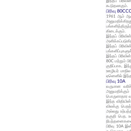
இந்தப் பிரிவி
கூடுதலாகும்.
பிரிவு 80CC
1961 ஆம் ஆண்ட
அனுமதிக்கிறத
பங்களித்திருந
கிடைக்கும்.
இந்தப் பிரிவின
அளிக்கப்படுகி
இந்தப் பிரிவி
பங்களிப்புகளுக
இந்தப் பிரிவின
80C மற்றும் ப
குறிப்பாக, இந
ஊழியர் மாநில 
ஏனெனில் இந்தப
பிரிவு 10A
வருமான வரிச
அனுமதிக்கும
பொருளாதார வளர
இந்த விதியின்
விலக்கு பெறத
அல்லது உற்பத
தகுதி பெற, உள
நிபந்தனைகளை 
பிரிவு 10A இ