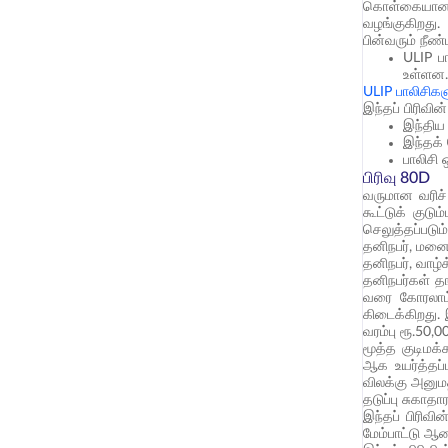
கொள்கையானது,
வழங்குகிறது.
பின்வரும் நீண
ULIP ப
உள்ளன
ULIP பாலிசிகள
இந்தப் பிரிவி
இந்திய 
இந்தக்
பாலிசி 
பிரிவு 80D
வருமான வரிச் 
கூட்டுக் குட
செலுத்தப்படும
தனிநபர், மனைவ
தனிநபர், வாழ
தனிநபர்கள் தங
வரை கோரலாம்.
கிடைக்கிறது. 
வரம்பு ரூ.50,
மூத்த குடிமக
ஆக உயர்த்தப்
விலக்கு அனுமத
தடுப்பு சுகா
இந்தப் பிரிவி
மேம்பாட்டு ஆண