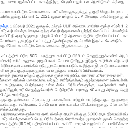
 வரையறுக்கப்பட்ட காலத்திற்கு, பெரும்பாலும் பல ஆண்டுகள் அல்லது பா
்ட கால காப்பீட்டுக் கொள்கைகள் வரி விலக்குகளுக்குத் தகுதி பெறுகின்றன:
ாலிசிகளுக்கு பிப்ரவரி 1, 2021 முதல் மற்றும் ULIP அல்லாத பாலிசிகளுக்கு 
.
ுக்கு
1 பிப்ரவரி 2021 முதலும், மற்றும் ULIP அல்லாத பாலிசிகளுக்கு ஏப்ரல் 1
ன் கீழ் வரி விலக்கு கோருவதற்கு சில நிபந்தனைகள் பூர்த்தி செய்யப்பட வேண்டும
காப்பீட்டு ஒழுங்குமுறை மற்றும் மேம்பாட்டு ஆணையத்தில் பதிவுசெய்யப்பட்ட காப
 கொள்கை குறைந்தபட்சம் பத்து ஆண்டுகளுக்கு அமலில் இருக்க வேண்டும்.
ஒரு கீமேன் காப்பீட்டுக் கொள்கையாக இருக்கக்கூடாது.
சட்டத்தின் பிரிவு 80D, மருத்துவ காப்பீட்டு பிரீமியம் செலுத்துதல்களின் அட
ும்பங்கள்) வரிச் சலுகை முதலீடாகச் செயல்படுகிறது. இந்தக் கழிவின் கீழ்,
் பிரீமியங்கள் கணக்கில் எடுத்துக்கொள்ளப்படும். கழித்தல் இரண்டு வகைகளாகப் 
ி மற்றும் குழந்தைகளுக்கான மருத்துவ காப்பீட்டு பிரீமியங்கள்.
்க்கைத் துணை மற்றும் குழந்தைகளுக்கான தடுப்பு சுகாதார பரிசோதனைகள்.
்களை, தங்கள் மனைவியை மற்றும் சார்ந்திருக்கும் குழந்தைகளை உள்ளடக்கிய ம
 கூடுதலாக, பெற்றோரை உள்ளடக்கிய பிரீமியங்களுக்கு, அவர்களின் சார்ப
இருப்பினும், வரி செலுத்துவோரின் பெற்றோரில் யாராவது 60 வயது அல்லது அதற்
000 ஆக உயர்கிறது.
்களுக்கு, தங்களை, அவர்களது மனைவியை மற்றும் சார்ந்திருக்கும் குழந்தைக
பட்டுள்ளது. கூடுதலாக, பெற்றோரை உள்ளடக்கிய பிரீமியங்களுக்கு, அவர்களின்
ிக்கப்படுகிறது.
தார பரிசோதனைகளுக்கான தனி விலக்கு ஆண்டுக்கு ரூ.5,000 ஆக நிர்ணயிக்கப்ப
ன் கீழ் விலக்குகளைப் பெற, பிரீமியத்தை ரொக்கமற்ற முறைகள் மூலம் செலுத்த 
ையத்தில் (IRDAI) பதிவுசெய்யப்பட்ட காப்பீட்டாளரால் வழங்கப்பட்ட பாலிசிக்