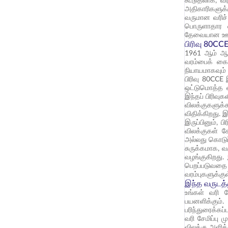
கூடுதலாக, வர
அதிகாரிகளுக்
வருமான வரிச்
பொருளாதார வள
தேவையான ஊக்க
பிரிவு 80CC
1961 ஆம் ஆண்
வரம்பைக் கைய
நியாயமாகவும்
பிரிவு 80CCE
ஒட்டுமொத்த வ
இந்தப் பிரிவு
விலக்குகளுக்
விதிக்கிறது. 
இருப்பினும், 
விலக்குகள் க
அல்லது கொடுப
சுருக்கமாக, வ
வழங்குகிறது.
பெறப்படுவதை
வரம்புகளுக்க
இந்த வருடத்
உங்கள் வரி ச
பயனளிக்கும்.
பரிந்துரைக்கப
வரி சேமிப்பு 
விலக்கு அளிக்