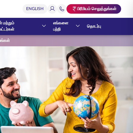
பிரீமியம் செலுத்துங்கள்
் மற்றும்
எங்களை
தொடர்பு
ேட்டர்கள்
பற்றி
்பங்கள்