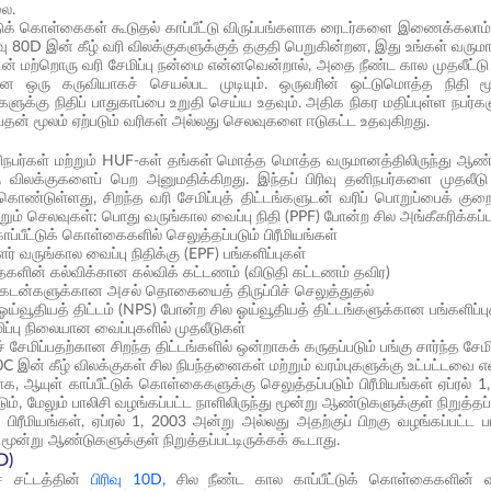
லை.
்டுக் கொள்கைகள் கூடுதல் காப்பீட்டு விருப்பங்களாக ரைடர்களை இணைக்கலாம். 
ரிவு 80D இன் கீழ் வரி விலக்குகளுக்குத் தகுதி பெறுகின்றன, இது உங்கள் வருமான
்டின் மற்றொரு வரி சேமிப்பு நன்மை என்னவென்றால், அதை நீண்ட கால முதலீட்டு வி
்கான ஒரு கருவியாகச் செயல்பட முடியும். ஒருவரின் ஒட்டுமொத்த நிதி ம
ர்களுக்கு நிதிப் பாதுகாப்பை உறுதி செய்ய உதவும். அதிக நிகர மதிப்புள்ள நபர்க
பதன் மூலம் ஏற்படும் வரிகள் அல்லது செலவுகளை ஈடுகட்ட உதவுகிறது.
ிநபர்கள் மற்றும் HUF-கள் தங்கள் மொத்த மொத்த வருமானத்திலிருந்து ஆண்டுத
 விலக்குகளைப் பெற அனுமதிக்கிறது. இந்தப் பிரிவு தனிநபர்களை முதலீடு 
ொண்டுள்ளது, சிறந்த வரி சேமிப்புத் திட்டங்களுடன் வரிப் பொறுப்பைக் குறை
்றும் செலவுகள்: பொது வருங்கால வைப்பு நிதி (PPF) போன்ற சில அங்கீகரிக்கப்
ாப்பீட்டுக் கொள்கைகளில் செலுத்தப்படும் பிரீமியங்கள்
் வருங்கால வைப்பு நிதிக்கு (EPF) பங்களிப்புகள்
ைகளின் கல்விக்கான கல்விக் கட்டணம் (விடுதி கட்டணம் தவிர)
க் கடன்களுக்கான அசல் தொகையைத் திருப்பிச் செலுத்துதல்
ய்வூதியத் திட்டம் (NPS) போன்ற சில ஓய்வூதியத் திட்டங்களுக்கான பங்களிப்ப
ிப்பு நிலையான வைப்புகளில் முதலீடுகள்
 சேமிப்பதற்கான சிறந்த திட்டங்களில் ஒன்றாகக் கருதப்படும் பங்கு சார்ந்த சேமிப
80C இன் கீழ் விலக்குகள் சில நிபந்தனைகள் மற்றும் வரம்புகளுக்கு உட்பட்டவை எ
டாக, ஆயுள் காப்பீட்டுக் கொள்கைகளுக்கு செலுத்தப்படும் பிரீமியங்கள் ஏப்ரல்
ம், மேலும் பாலிசி வழங்கப்பட்ட நாளிலிருந்து மூன்று ஆண்டுகளுக்குள் நிறுத்
் பிரீமியங்கள், ஏப்ரல் 1, 2003 அன்று அல்லது அதற்குப் பிறகு வழங்கப்பட்ட
 மூன்று ஆண்டுகளுக்குள் நிறுத்தப்பட்டிருக்கக் கூடாது.
D)
் சட்டத்தின்
பிரிவு 10D,
சில நீண்ட கால காப்பீட்டுக் கொள்கைகளின் வரி