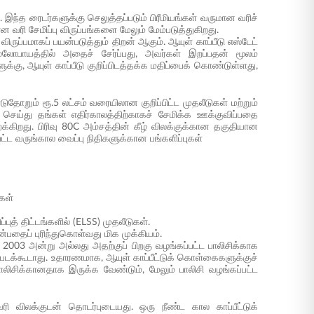
இந்த ரைடர்களுக்கு செலுத்தப்படும் பிரீமியங்கள் வருமான வரிச்
 வரி சேமிப்பு விருப்பங்களை மேலும் மேம்படுத்துகிறது.
ருப்பமாகப் பயன்படுத்தும் திறன் ஆகும். ஆயுள் காப்பீடு எஸ்டேட்
ூலோபாயத்தில் அதைச் சேர்ப்பது, அவர்கள் இறப்பதன் மூலம்
ளுக்கு, ஆயுள் காப்பீடு குறிப்பிடத்தக்க மதிப்பைக் கொண்டுள்ளது,
ோறும் ரூ.5 லட்சம் வரையிலான குறிப்பிட்ட முதலீடுகள் மற்றும்
செய்து தங்கள் எதிர்காலத்திற்காகச் சேமிக்க ஊக்குவிப்பதை
க்கிறது. பிரிவு 80C அம்சத்தின் கீழ் விலக்குக்கான தகுதியான
பட்ட வருங்கால வைப்பு நிதிகளுக்கான பங்களிப்புகள்
ுகள்
்புத் திட்டங்களில் (ELSS) முதலீடுகள்.
ன்பதைப் புரிந்துகொள்வது மிக முக்கியம்.
 1, 2003 அன்று அல்லது அதற்குப் பிறகு வழங்கப்பட்ட பாலிசிக்காக
தப்படக்கூடாது. உதாரணமாக, ஆயுள் காப்பீட்டுக் கொள்கைகளுக்குச்
 பாலிசிக்கானதாக இருக்க வேண்டும், மேலும் பாலிசி வழங்கப்பட்ட
 விலக்குடன் தொடர்புடையது. ஒரு நீண்ட கால காப்பீட்டுக்