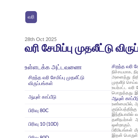
வரி
28th Oct 2025
வரி சேமிப்பு முதலீட்டு விரு
சிறந்த வரி சே
உள்ளடக்க அட்டவணை
நிச்சயமாக, நி
சிறந்த வரி சேமிப்பு முதலீட்டு
அனைத்து நிதி
முதலீடு செய்வ
விருப்பங்கள்
உயர்மட்ட வரி 
பொறுத்தது. இ
ஆயுள் காப்பீடு
ஆயுள் காப்பீட
உண்மையில், ஆயு
குடும்பத்திற்
பிரிவு 80C
இந்தியாவில் வ
தனிநபர்கள் ஆ
பிரிவு 10 (10D)
ஒன்றாகும்.
பிரீமியங்கள் 
இதன் பொருள் ப
பிரிவு 80D