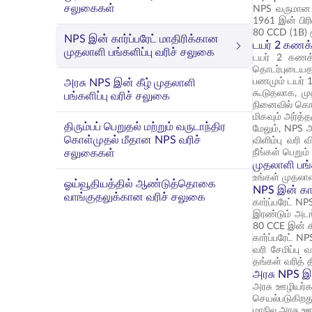
சலுகைகள்
NPS வருமான வ
1961 இன் பிரி
80 CCD (1B) 
NPS இன் கார்ப்பரேட் மாதிரிக்கான
டயர் 2 கணக்
முதலாளி பங்களிப்பு வரிச் சலுகை
டயர் 2 கணக்
தொடர்புடையதா
பணமும் டயர் 
அரசு NPS இன் கீழ் முதலாளி
கூடுதலாக, மு
பங்களிப்பு வரிச் சலுகை
நினைவில் கொள
மிகவும் அர்த
திரும்பப் பெறுதல் மற்றும் வருடாந்திர
மேலும், NPS அ
கொள்முதல் மீதான NPS வரிச்
விளிம்பு வரி
சலுகைகள்
நீங்கள் பெறு
முதலாளி பங்
உங்கள் முதலாள
ஓய்வூதியத்தில் ஆண்டுத்தொகை
NPS இன் கார
வாங்குதலுக்கான வரிச் சலுகை
கார்ப்பரேட் N
இரண்டும் அடங்க
80 CCE இன் கீ
கார்ப்பரேட் 
வரி சேமிப்பு
தங்கள் வரித் 
அரசு NPS இன
அரசு ஊழியர்க
செயல்படுகிறத
மாநில அரசு ஊ