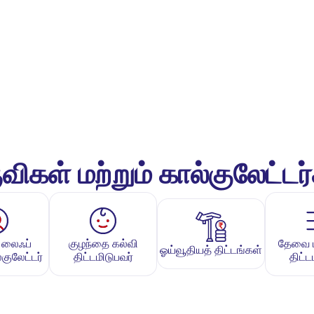
விகள் மற்றும் கால்குலேட்டர
 லைஃப்
குழந்தை கல்வி
தேவை பக
ஓய்வூதியத் திட்டங்கள்
குலேட்டர்
திட்டமிடுபவர்
திட்ட