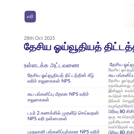
வரி
28th Oct 2025
தேசிய ஓய்வூதியத் திட்டத்
தேசிய ஓய்வூ
உள்ளடக்க அட்டவணை
தேசிய ஓய்வூதி
தேசிய ஓய்வூதியத் திட்டத்தின் கீழ்
சுய பங்களிப
வரிச் சலுகைகள் NPS
தேசிய ஓய்வூதி
உதவியுள்ளது.
இன்னும் கவர்
சுய பங்களிப்பு மீதான NPS வரிச்
கூடுதல் ஊக்கத
சலுகைகள்
நீங்கள் செலு
வழங்குகிறோம்
பிரிவு 80 சிசி
டயர் 2 கணக்கில் முதலீடு செய்வதன்
ஒரு சுயதொழில
NPS வரி நன்மைகள்
முக்கியமான உச
வரம்பிற்குள் வ
முதலாளி பங்களிப்புக்கான NPS வரிச்
பிரிவு 80 சிசி