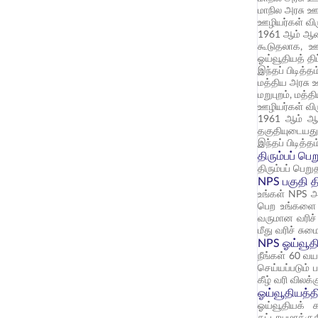
மாநில அரசு ஊ
ஊழியர்கள் விர
1961 ஆம் ஆண்ட
கூடுதலாக, ஊழ
ஓய்வூதியத் தி
இந்தப் பிடித்த
மத்திய அரசு 
மறுபுறம், மத்
ஊழியர்கள் விர
1961 ஆம் ஆண்
தகுதியுடையது
இந்தப் பிடித்த
திரும்பப் ப
திரும்பப் பெற
NPS பகுதி த
உங்கள் NPS அட
பெற உங்களை அ
வருமான வரிச் 
மீது வரிச் சு
NPS ஓய்வூதி
நீங்கள் 60 வய
செய்யப்படும்
கீழ் வரி விலக்
ஓய்வூதியத்
ஓய்வூதியக் 
கட்டாயமாக்குக