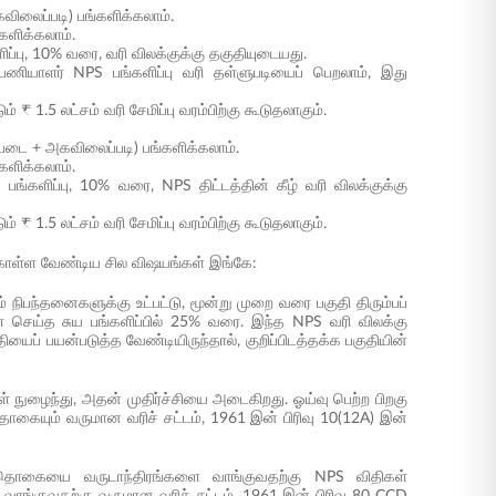
ிலைப்படி) பங்களிக்கலாம்.
களிக்கலாம்.
ிப்பு, 10% வரை, வரி விலக்குக்கு தகுதியுடையது.
பணியாளர் NPS பங்களிப்பு வரி தள்ளுபடியைப் பெறலாம், இது
 ₹ 1.5 லட்சம் வரி சேமிப்பு வரம்பிற்கு கூடுதலாகும்.
்படை + அகவிலைப்படி) பங்களிக்கலாம்.
களிக்கலாம்.
ங்களிப்பு, 10% வரை, NPS திட்டத்தின் கீழ் வரி விலக்குக்கு
 ₹ 1.5 லட்சம் வரி சேமிப்பு வரம்பிற்கு கூடுதலாகும்.
து கொள்ள வேண்டிய சில விஷயங்கள் இங்கே:
ம் நிபந்தனைகளுக்கு உட்பட்டு, மூன்று முறை வரை பகுதி திரும்பப்
் செய்த சுய பங்களிப்பில் 25% வரை. இந்த NPS வரி விலக்கு
ியைப் பயன்படுத்த வேண்டியிருந்தால், குறிப்பிடத்தக்க பகுதியின்
ள் நுழைந்து, அதன் முதிர்ச்சியை அடைகிறது. ஓய்வு பெற்ற பிறகு
தொகையும் வருமான வரிச் சட்டம், 1961 இன் பிரிவு 10(12A) இன்
0% தொகையை வருடாந்திரங்களை வாங்குவதற்கு NPS விதிகள்
ை வாங்குவதற்கு வருமான வரிச் சட்டம், 1961 இன் பிரிவு 80 CCD