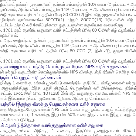
ழியர்கள் தங்கள் முதலாளிகள் தங்கள் சம்பளத்தில் 10% வரை (அடிப்படை + அகவ
ும்பினால், அவர்களின் சம்பளத்தில் 14% (அடிப்படை + அகவிலைப்படி) வரை பங்
ு வருமான வரிச் சட்டத்தின் பிரிவு 80 CCD (2) இன் கீழ், முதலாளியின் பங்கள
ியர்கள் தாங்களாகவே 80CCD(1) மற்றும் 80CCD(1B) பிரிவுகளின் கீழ் 
ட்டமிடல் மற்றும் வரி சேமிப்புக்கான ஒரு பயனுள்ள கருவியாக அமைகிறது.
ம், 1961 ஆம் ஆண்டு வருமான வரிச் சட்டத்தின் பிரிவு 80 C-இன் கீழ் வழங்கப்படும்
ஊழியர்கள்:
திய அரசு ஊழியர்கள் தங்கள் முதலாளிகள் தங்கள் சம்பளத்தில் 10% வரை (அடிப
ும்பினால், அவர்களின் சம்பளத்தில் 14% (அடிப்படை + அகவிலைப்படி) வரை பங்
டு வருமான வரிச் சட்டத்தின் பிரிவு 80 CCD (2) இன் கீழ், முதலாளியின் ப
.
ம், 1961 ஆம் ஆண்டு வருமான வரிச் சட்டத்தின் பிரிவு 80 C-இன் கீழ் வழங்கப்படும்
ெறுதல் மற்றும் வருடாந்திர கொள்முதல் மீதான NPS வரிச் சலுகைகள்
ுதல் மற்றும் வருடாந்திர கொள்முதல்களில் NPS விலக்கு பற்றி நீங்கள் தெரிந்
ிரும்பப் பெறுதல் வரி நன்மைகள்
ுக்கு 1 கணக்கு, உங்கள் முதலீட்டு காலத்தில், குறிப்பிட்ட விதிமுறைகள் மற்று
னுமதிக்கிறது. இந்த பகுதி திரும்பப் பெறுதல்கள் வரி இல்லாதவை, நீங்கள
சட்டம், 1961 இன் பிரிவு 10 (12B) இன் கீழ் வருகிறது. எனவே, உங்கள் NPS நித
மைகள் இல்லாமல் நீங்கள் மூலோபாய ரீதியாக அவ்வாறு செய்யலாம்.
யத்தில் இருந்து விலக்கு பெறுவதற்கான வரிச் சலுகை
தை நெருங்கும்போது, உங்கள் NPS டயர் 1 கணக்கு, ஓய்வு பெறும் கட்டத்திற்கு
 பணம் உங்கள் டயர் 1 கணக்கு இருப்பில் 60% வரை இருக்கலாம். இந்த முழுத் 
கு அளிக்கப்படுகிறது.
தில் ஆண்டுத்தொகை வாங்குதலுக்கான வரிச் சலுகை
காலத்தில், உங்கள் அடுக்கு 1 கணக்கு இருப்பில் குறைந்தபட்சம் 4
ின்றன. இருப்பினும், இதில் ஒரு நல்ல அம்சம் உள்ளது. இந்த வருடாந்திரங்கள