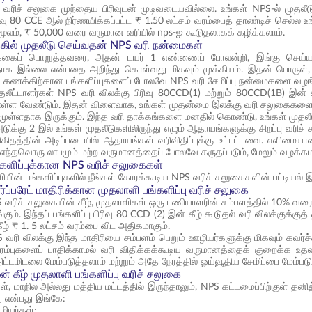
ரிச் சலுகை முந்தைய பிரிவுடன் முடிவடையவில்லை. உங்கள் NPS-ல் முதலீடு
வு 80 CCE ஆல் நிர்ணயிக்கப்பட்ட ₹ 1.50 லட்சம் வரம்பைத் தாண்டிச் செல்ல உங்
மூலம், ₹ 50,000 வரை வருமான வரியில் nps-ஐ கூடுதலாகக் கழிக்கலாம்.
கில் முதலீடு செய்வதன் NPS வரி நன்மைகள்
கைப் பொறுத்தவரை, அதன் டயர் 1 எண்ணைப் போலன்றி, இங்கு செய்யப்படும்
க இல்லை என்பதை அறிந்து கொள்வது மிகவும் முக்கியம். இதன் பொருள், உ
1 கணக்கிற்கான பங்களிப்புகளைப் போலவே NPS வரி சேமிப்பு நன்மைகளை வழங
தலீட்டாளர்கள் NPS வரி விலக்கு பிரிவு 80CCD(1) மற்றும் 80CCD(1B) இன் க
்ள வேண்டும். இதன் விளைவாக, உங்கள் முதன்மை இலக்கு வரி சலுகைகளை அத
்தமுள்ளதாக இருக்கும். இந்த வரி தாக்கங்களை மனதில் கொண்டு, உங்கள் முதல
டுக்கு 2 இல் உங்கள் முதலீடுகளிலிருந்து எழும் ஆதாயங்களுக்கு சிறப்பு வர
 விகிதத்தின் அடிப்படையில் ஆதாயங்கள் வரிவிதிப்புக்கு உட்பட்டவை. எளிமைய
ம் எந்தவொரு லாபமும் மற்ற வருமானத்தைப் போலவே கருதப்படும், மேலும் வழக்க
களிப்புக்கான NPS வரிச் சலுகைகள்
ியின் பங்களிப்புகளில் நீங்கள் கோரக்கூடிய NPS வரிச் சலுகைகளின் பட்டியல் 
்ப்பரேட் மாதிரிக்கான முதலாளி பங்களிப்பு வரிச் சலுகை
PS வரிச் சலுகையின் கீழ், முதலாளிகள் ஒரு பணியாளரின் சம்பளத்தில் 10% வரை 
ும். இந்தப் பங்களிப்பு பிரிவு 80 CCD (2) இன் கீழ் கூடுதல் வரி விலக்குக்குத
ழ் ₹ 1. 5 லட்சம் வரம்பை விட அதிகமாகும்.
NPS வரி விலக்கு இந்த மாதிரியை சம்பளம் பெறும் ஊழியர்களுக்கு மிகவும் கவ
 வரம்புகளைப் பாதிக்காமல் வரி விதிக்கக்கூடிய வருமானத்தைக் குறைக்க உத
திட்டமிடலை மேம்படுத்தலாம் மற்றும் அதே நேரத்தில் ஓய்வூதிய சேமிப்பை மேம்படு
் கீழ் முதலாளி பங்களிப்பு வரிச் சலுகை
ள், மாநில அல்லது மத்திய மட்டத்தில் இருந்தாலும், NPS கட்டமைப்பிற்குள் 
ு என்பது இங்கே:
ழியர்கள்: