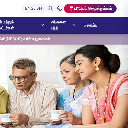
பிரீமியம் செலுத்துங்கள்
் மற்றும்
எங்களை
தொடர்பு
ேட்டர்கள்
பற்றி
ின் (NPS) கீழ் வரிச் சலுகைகள்