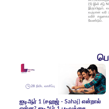
(5) இன் கீழ்
இருப்பினும், 
வருமான வரி அ
வரிச் சலுகைக
வேண்டும்.
பெ
28 நிமிட வாசிப்பு
ஐடிஆர் 1 (சஹஜ் - Sahaj) என்றால்
என்ன? ஐடிஆர் 1 படிவத்தை