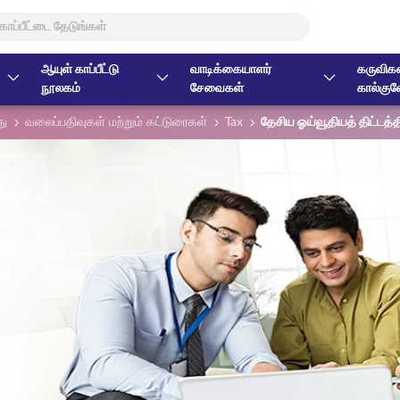
ஆயுள் காப்பீட்டு
வாடிக்கையாளர்
கருவிகள
நூலகம்
சேவைகள்
கால்குல
து
வலைப்பதிவுகள் மற்றும் கட்டுரைகள்
Tax
தேசிய ஓய்வூதியத் திட்டத்த