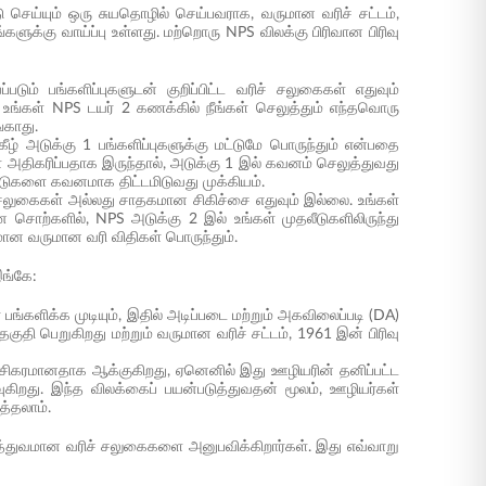
 செய்யும் ஒரு சுயதொழில் செய்பவராக, வருமான வரிச் சட்டம்,
களுக்கு வாய்ப்பு உள்ளது. மற்றொரு NPS விலக்கு பிரிவான பிரிவு
 பங்களிப்புகளுடன் குறிப்பிட்ட வரிச் சலுகைகள் எதுவும்
ங்கள் NPS டயர் 2 கணக்கில் நீங்கள் செலுத்தும் எந்தவொரு
்காது.
ீழ் அடுக்கு 1 பங்களிப்புகளுக்கு மட்டுமே பொருந்தும் என்பதை
ிகரிப்பதாக இருந்தால், அடுக்கு 1 இல் கவனம் செலுத்துவது
ீடுகளை கவனமாக திட்டமிடுவது முக்கியம்.
ிச் சலுகைகள் அல்லது சாதகமான சிகிச்சை எதுவும் இல்லை. உங்கள்
ான சொற்களில், NPS அடுக்கு 2 இல் உங்கள் முதலீடுகளிலிருந்து
மான வருமான வரி விதிகள் பொருந்தும்.
இங்கே:
பங்களிக்க முடியும், இதில் அடிப்படை மற்றும் அகவிலைப்படி (DA)
் தகுதி பெறுகிறது மற்றும் வருமான வரிச் சட்டம், 1961 இன் பிரிவு
ர்ச்சிகரமானதாக ஆக்குகிறது, ஏனெனில் இது ஊழியரின் தனிப்பட்ட
வுகிறது. இந்த விலக்கைப் பயன்படுத்துவதன் மூலம், ஊழியர்கள்
த்தலாம்.
தனித்துவமான வரிச் சலுகைகளை அனுபவிக்கிறார்கள். இது எவ்வாறு