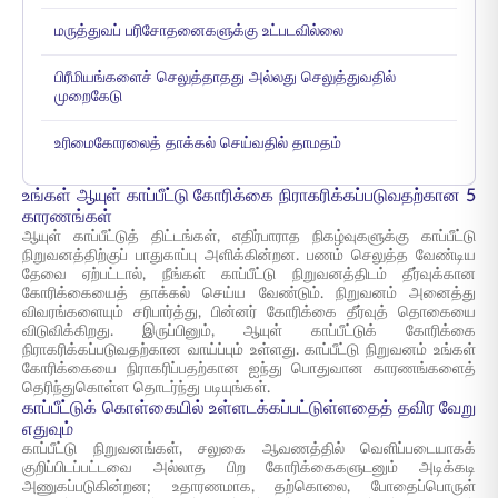
மருத்துவப் பரிசோதனைகளுக்கு உட்படவில்லை
பிரீமியங்களைச் செலுத்தாதது அல்லது செலுத்துவதில்
முறைகேடு
உரிமைகோரலைத் தாக்கல் செய்வதில் தாமதம்
உங்கள் ஆயுள் காப்பீட்டு கோரிக்கை நிராகரிக்கப்படுவதற்கான 5
காரணங்கள்
ஆயுள் காப்பீட்டுத் திட்டங்கள், எதிர்பாராத நிகழ்வுகளுக்கு காப்பீட்டு
நிறுவனத்திற்குப் பாதுகாப்பு அளிக்கின்றன. பணம் செலுத்த வேண்டிய
தேவை ஏற்பட்டால், நீங்கள் காப்பீட்டு நிறுவனத்திடம் தீர்வுக்கான
கோரிக்கையைத் தாக்கல் செய்ய வேண்டும். நிறுவனம் அனைத்து
விவரங்களையும் சரிபார்த்து, பின்னர் கோரிக்கை தீர்வுத் தொகையை
விடுவிக்கிறது. இருப்பினும், ஆயுள் காப்பீட்டுக் கோரிக்கை
நிராகரிக்கப்படுவதற்கான வாய்ப்பும் உள்ளது. காப்பீட்டு நிறுவனம் உங்கள்
கோரிக்கையை நிராகரிப்பதற்கான ஐந்து பொதுவான காரணங்களைத்
தெரிந்துகொள்ள தொடர்ந்து படியுங்கள்.
காப்பீட்டுக் கொள்கையில் உள்ளடக்கப்பட்டுள்ளதைத் தவிர வேறு
எதுவும்
காப்பீட்டு நிறுவனங்கள், சலுகை ஆவணத்தில் வெளிப்படையாகக்
குறிப்பிடப்பட்டவை அல்லாத பிற கோரிக்கைகளுடனும் அடிக்கடி
அணுகப்படுகின்றன; உதாரணமாக, தற்கொலை, போதைப்பொருள்