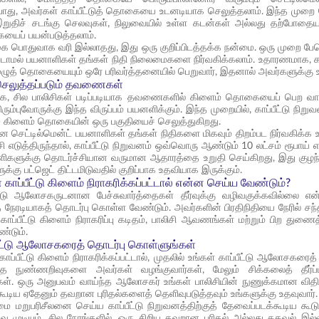
ோது, அவர்கள் காப்பீட்டுத் தொகையை உடனடியாக செலுத்தலாம். இந்த முறை 
.இறுதிச் சடங்கு செலவுகள், நிலுவையில் உள்ள கடன்கள் அல்லது தற்போ
யைப் பயன்படுத்தலாம்.
ொதுவாக வரி இல்லாதது, இது ஒரு குறிப்பிடத்தக்க நன்மை. ஒரு முறை பேம
டாமல் பயனாளிகள் தங்கள் நிதி நிலைமைகளை நிர்வகிக்கலாம். உதாரணமாக, காப்பீடு
ுழுத் தொகையையும் ஒரே பரிவர்த்தனையில் பெறுவார், இதனால் அவர்களுக்கு உ
 செலுத்தப்படும் தவணைகள்
றாக, சில பாலிசிகள் படிப்படியாக தவணைகளில் கிளைம் தொகையைப் பெற வாய
்புவோருக்கு இந்த விருப்பம் பயனளிக்கும். இந்த முறையில், காப்பீட்டு நிற
) கிளைம் தொகையின் ஒரு பகுதியைச் செலுத்துகிறது.
ெட்டில்மென்ட் பயனாளிகள் தங்கள் நிதிகளை மிகவும் திறம்பட நிர்வகிக்க உதவ
ிசி எடுத்திருந்தால், காப்பீட்டு நிறுவனம் ஒவ்வொரு ஆண்டும் 10 லட்சம் ரூ
ாளிகளுக்கு தொடர்ச்சியான வருமான ஆதாரத்தை உறுதி செய்கிறது, இது குழ
்கு பட்ஜெட் திட்டமிடுவதில் குறிப்பாக உதவியாக இருக்கும்.
 காப்பீட்டு கிளைம் நிராகரிக்கப்பட்டால் என்ன செய்ய வேண்டும்?
ீட்டு ஆலோசகருடனான பேச்சுவார்த்தைகள் தீர்வுக்கு வழிவகுக்கவில்லை என்
ேரடியாகத் தொடர்பு கொள்ள வேண்டும். அவர்களின் பிரதிநிதியை நேரில் சந்திப
 காப்பீட்டு கிளைம் நிராகரிப்பு கடிதம், பாலிசி ஆவணங்கள் மற்றும் பிற
ண்டும்.
பீட்டு ஆலோசகரைத் தொடர்பு கொள்ளுங்கள்
காப்பீட்டு கிளைம் நிராகரிக்கப்பட்டால், முதலில் உங்கள் காப்பீட்டு ஆலோசகர
த்த நுண்ணறிவுகளை அவர்கள் வழங்குவார்கள், மேலும் சிக்கலைத் தீர்
்கள். ஒரு அனுபவம் வாய்ந்த ஆலோசகர் உங்கள் பாலிசியின் நுணுக்கமான வித
க்கூடிய ஏதேனும் தவறான புரிதல்களைத் தெளிவுபடுத்தவும் உங்களுக்கு உதவுவார்.
ை மறுபரிசீலனை செய்ய காப்பீட்டு நிறுவனத்திற்குத் தேவைப்படக்கூடிய கூ
முடியும். சில நேரங்களில், ஒரு சிறிய தவறான புரிதல் அல்லது தகவல் இல்