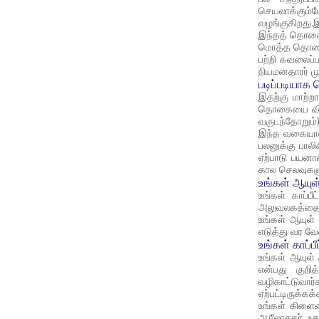
செயலாக்கும்ப
வழங்குகிறது
இந்தத் தொகை
மொத்த தொகை ப
பற்றி கவலைப்ப
நியமனதாரர் ம
படிப்படியாக
இதற்கு மாற்
தொகையை விரும
வருடந்தோறும்
இந்த வகையான ச
பலனுக்கு பால
ஏற்பாடு பயன
கால செலவுகளுக
உங்கள் ஆயுள்
உங்கள் காப்ப
அலுவலகத்தை ந
உங்கள் ஆயுள்
எடுத்து வர வே
உங்கள் காப்
உங்கள் ஆயுள் 
என்பது குறி
வழிகாட்டுவார
ஏற்பட்டிருக்க
உங்கள் கிளைம
ஆலோசகர் உதவ 