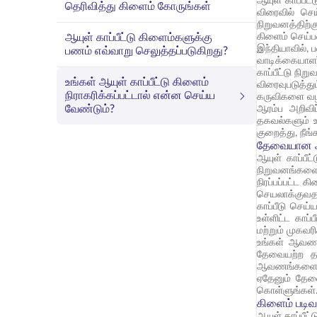
ஆயுள் காப்பீட
தெரிவித்து கிளைம் கோருங்கள்
விரைவில் செய
நிறுவனத்திற்கு
ஆயுள் காப்பீட்டு கிளைம்களுக்கு
கிளைம் செய்ப
இந்தியாவில், 
பணம் எவ்வாறு செலுத்தப்படுகிறது?
வாடிக்கையாள
காப்பீட்டு ந
உங்கள் ஆயுள் காப்பீட்டு கிளைம்
விரைவுபடுத்த
நிராகரிக்கப்பட்டால் என்ன செய்ய
கருவிகளை வழங
வேண்டும்?
ஆரம்ப அறிவி
தகவல்களும் உ
குறைத்து, நீங
தேவையான ஆவ
ஆயுள் காப்பீ
நிறுவனங்களைப
நிரப்பப்பட்ட
செயலாக்குவத
காப்பீடு செய்
உள்ளிட்ட காப
மற்றும் முகவ
உங்கள் ஆவணங்
தேவையற்ற தாம
ஆவணங்களை இரு
ஏதேனும் தேவை
கொள்ளுங்கள்
கிளைம் படிவ
ஆயுள் காப்பீட