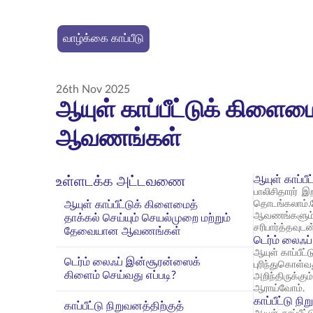
வாழ்க்கை காப்பீடு
26th Nov 2025
ஆயுள் காப்பீட்டுக் கிளை
ஆவணங்கள்
ஆயுள் காப்ப
உள்ளடக்க அட்டவணை
பாலிசிதாரர் இ
ஆயுள் காப்பீட்டுக் கிளைமைத்
தொடங்கலாம்.த
ஆவணங்களும் 
தாக்கல் செய்யும் செயல்முறை மற்றும்
சரிபார்த்தவு
தேவையான ஆவணங்கள்
டெர்ம் லைஃப
ஆயுள் காப்பீட
டெர்ம் லைஃப் இன்சூரன்ஸைக்
புரிந்துகொள
கிளைம் செய்வது எப்படி?
அறிந்திருக்க
ஆராய்வோம்.
காப்பீட்டு ந
காப்பீட்டு நிறுவனத்திற்குத்