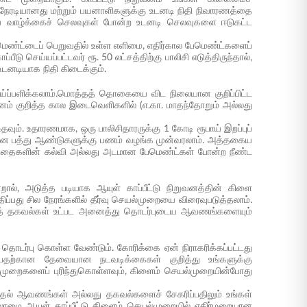
நேரடியானது மற்றும் பயனாளிகளுக்கு உடனடி நிதி நிவாரணத்தை
தைய வாழ்க்கைச் செலவுகள் போன்ற உடனடி செலவுகளை ஈடுகட்ட
ெண்ட்டைப் பெறுவதில் உள்ள எளிமை, எதிர்கால பேமெண்ட்களைப்
 செய்யப்பட்டவர் ரூ. 50 லட்சத்திற்கு பாலிசி எடுத்திருந்தால்,
டனடியாக நிதி கிடைக்கும்.
்ப்பளிக்கலாம்.மொத்தத் தொகையை விட நிலையான குறிப்பிட்ட
ுவனம் குறித்த கால இடைவெளிகளில் (எ.கா. மாதந்தோறும் அல்லது
ும். உதாரணமாக, ஒரு பாலிசிதாரருக்கு 1 கோடி ரூபாய் இறப்புப்
பாய் என பத்து ஆண்டுகளுக்கு பணம் வழங்க முன்வரலாம். அத்தகைய
ந்தைகளின் கல்வி அல்லது அடமான பேமெண்ட்கள் போன்ற நீண்ட
றால், அடுத்த படியாக ஆயுள் காப்பீட்டு நிறுவனத்தின் கிளை
்பது சில நேரங்களில் தீர்வு செயல்முறையை விரைவுபடுத்தலாம்.
 துணைத் தகவல்கள் உட்பட அனைத்து தொடர்புடைய ஆவணங்களையும்
ைத் தொடர்பு கொள்ள வேண்டும். கோரிக்கை ஏன் நிராகரிக்கப்பட்டது
ப்பதற்கான தேவையான நடவடிக்கைகள் குறித்து உங்களுக்கு
ிமுறைகளைப் புரிந்துகொள்ளவும், கிளைம் செயல்முறையின்போது
டுதல் ஆவணங்கள் அல்லது தகவல்களைச் சேகரிப்பதிலும் உங்கள்
லாமை ஆயுள் காப்பீட்டு கிளைம் செயல்முறையில் எதிர்மறையான