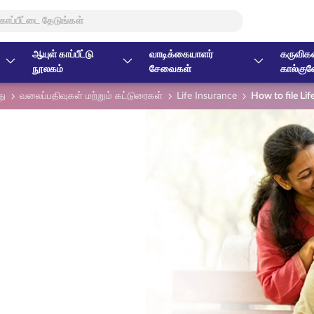
ஆயுள் காப்பீட்டு
வாடிக்கையாளர்
கருவிகள
நூலகம்
சேவைகள்
கால்குல
து
வலைப்பதிவுகள் மற்றும் கட்டுரைகள்
Life Insurance
How to file Li