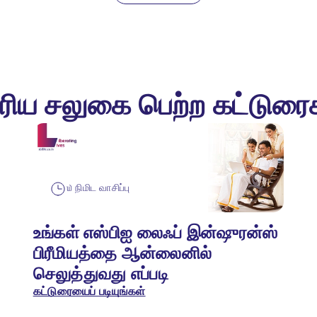
ரிய சலுகை பெற்ற கட்டுரை
௰ நிமிட வாசிப்பு
உங்கள் எஸ்பிஐ லைஃப் இன்ஷுரன்ஸ்
பிரீமியத்தை ஆன்லைனில்
செலுத்துவது எப்படி
கட்டுரையைப் படியுங்கள்