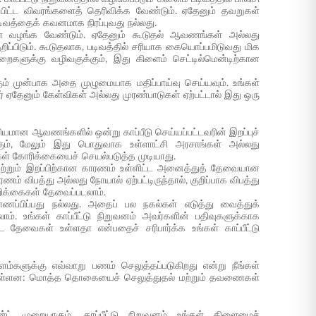
ப்பிட்ட விவரங்களைத் தெரிவிக்க வேண்டும். ஏதேனும் தவறுகள்
படிவத்தைக் கவனமாக நிரப்புவது நல்லது.
ளை வழங்க வேண்டும். ஏதேனும் கூடுதல் ஆவணங்கள் அல்லது
ிப்பிடும். கூடுதலாக, படிவத்தில் சரியாக கையொப்பமிடுவது மிக
ுறைகளுக்கு வழிவகுக்கும், இது கிளைம் செட்டில்மென்டிற்கான
கும் முன்பாக அதை முழுமையாக மதிப்பாய்வு செய்யவும். உங்கள்
 ஏதேனும் கேள்விகள் அல்லது முரண்பாடுகள் ஏற்பட்டால் இது ஒரு
கியமான ஆவணங்களில் ஒன்று காப்பீடு செய்யப்பட்டவரின் இறப்புச்
ாகும், மேலும் இது பொதுவாக உள்ளாட்சி அரசாங்கள் அல்லது
கள் கோரிக்கையைச் செயல்படுத்த முடியாது.
தி மற்றும் இறப்பிற்கான காரணம் உள்ளிட்ட அனைத்துத் தேவையான
ணம் விபத்து அல்லது நோயால் ஏற்பட்டிருந்தால், குறிப்பாக விபத்து
றிக்கைகள் தேவைப்படலாம்.
ணப்பிப்பது நல்லது. அதைப் பல நகல்கள் எடுத்து வைத்துக்
ம். உங்கள் காப்பீட்டு நிறுவனம் அவர்களின் பதிவுகளுக்காக
ட்ட தேவைகள் உள்ளதா என்பதைச் சரிபார்க்க உங்கள் காப்பீட்டு
ளைம்களுக்கு எவ்வாறு பணம் செலுத்தப்படுகிறது என்று நீங்கள்
் உள்ளன: மொத்த தொகையைச் செலுத்துதல் மற்றும் தவணைகள்
்ட் முறையாகும். காப்பீட்டு நிறுவனம் உங்கள் கிளைமைச்