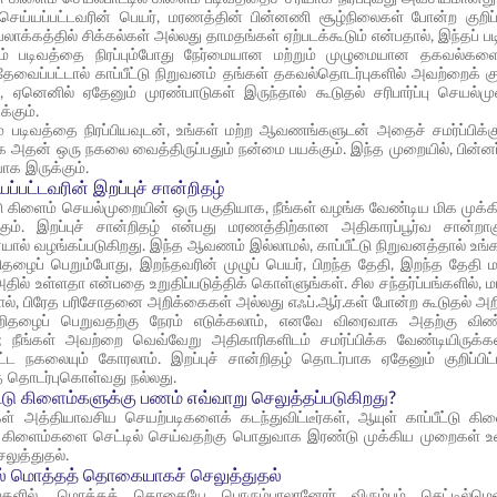
ு செய்யப்பட்டவரின் பெயர், மரணத்தின் பின்னணி சூழ்நிலைகள் போன்ற குறி
லாக்கத்தில் சிக்கல்கள் அல்லது தாமதங்கள் ஏற்படக்கூடும் என்பதால், இந்தப் 
ைம் படிவத்தை நிரப்பும்போது நேர்மையான மற்றும் முழுமையான தகவல்க
வைப்பட்டால் காப்பீட்டு நிறுவனம் தங்கள் தகவல்தொடர்புகளில் அவற்றைக் குற
, ஏனெனில் ஏதேனும் முரண்பாடுகள் இருந்தால் கூடுதல் சரிபார்ப்பு செயல்ம
க்கும்.
ம் படிவத்தை நிரப்பியவுடன், உங்கள் மற்ற ஆவணங்களுடன் அதைச் சமர்ப்பிக்
 அதன் ஒரு நகலை வைத்திருப்பதும் நன்மை பயக்கும். இந்த முறையில், பின்னர்
ளியாக இருக்கும்.
்யப்பட்டவரின் இறப்புச் சான்றிதழ்
்டு கிளைம் செயல்முறையின் ஒரு பகுதியாக, நீங்கள் வழங்க வேண்டிய மிக முக்
கும். இறப்புச் சான்றிதழ் என்பது மரணத்திற்கான அதிகாரப்பூர்வ சான்ற
ால் வழங்கப்படுகிறது. இந்த ஆவணம் இல்லாமல், காப்பீட்டு நிறுவனத்தால் உங்
்றிதழைப் பெறும்போது, இறந்தவரின் முழுப் பெயர், பிறந்த தேதி, இறந்த தே
தில் உள்ளதா என்பதை உறுதிப்படுத்திக் கொள்ளுங்கள். சில சந்தர்ப்பங்களில், மர
டால், பிரேத பரிசோதனை அறிக்கைகள் அல்லது எஃப்.ஆர்.கள் போன்ற கூடுதல் அ
ன்றிதழைப் பெறுவதற்கு நேரம் எடுக்கலாம், எனவே விரைவாக அதற்கு விண்
 நீங்கள் அவற்றை வெவ்வேறு அதிகாரிகளிடம் சமர்ப்பிக்க வேண்டியிருக்கலா
பட்ட நகலையும் கோரலாம். இறப்புச் சான்றிதழ் தொடர்பாக ஏதேனும் குறிப்பி
 தொடர்புகொள்வது நல்லது.
ீட்டு கிளைம்களுக்கு பணம் எவ்வாறு செலுத்தப்படுகிறது?
கள் அத்தியாவசிய செயற்படிகளைக் கடந்துவிட்டீர்கள், ஆயுள் காப்பீட்டு கி
. கிளைம்களை செட்டில் செய்வதற்கு பொதுவாக இரண்டு முக்கிய முறைகள
லுத்துதல்.
ில் மொத்தத் தொகையாகச் செலுத்துதல்
பங்களில், மொத்தத் தொகையே பொரும்பாலானோர் விரும்பும் செட்டில்மென