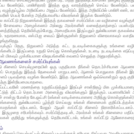
்டு கிளைம் செயல்முறையின் முதல் படி, அந்த துரதிர்ஷ்டவசமான நிகழ்வு குறித்து
்ய வேண்டும், பாலிசிதாரர் இறந்த ஒரு வாரத்திற்குள் செய்ய வேண்டும். பல
 எழுத்துப்பூர்வ அறிவிப்பை அனுப்ப வேண்டும். இந்த அறிவிப்பில் பாலிசி எண், கா
வரின் பெயர் போன்ற அத்தியாவசிய விவரங்கள் இருக்க வேண்டும்.
பல காப்பீட்டு நிறுவனங்கள் இந்தத் தகவலைச் சமர்ப்பிக்க பல வழிகளை வழங்கு
ர் சேவையை அழைக்கலாம் அல்லது அவர்களின் வலைத்தளத்தைப் பயன்படுத்த
ிறுவனத்திற்குத் தெரிவிக்கும்போது, அமைதியாக இருப்பதும் துல்லியமான தகவ
ும். உதாரணமாக, எஸ்.பி.ஐ லைஃப் இன்சூரன்ஸ் நிறுவனம் விரைவாகவும் வசதிய
்குகிறது.
ப்புக்குப் பிறகு, நிறுவனம் அடுத்த கட்ட நடவடிக்கைகளுக்கு உங்கள
ங்களிடம் இருப்பதை உறுதி செய்து கொள்ளுங்கள். உடனடி நடவடிக்கை எடுப்ப
்கள் மிகவும் முக்கியமான விஷயங்களில் கவனம் செலுத்த அனுமதிக்கும்.
ணங்களைச் சமர்ப்பியுங்கள்
ட்டு கிளைம் செயல்முறையின் ஒரு பகுதியாக நீங்கள் தொடர்ச்சியான ஆவணங்க
் பொறுத்து இந்தத் தேவைகள் மாறுபடலாம், ஆனால் பொதுவாக நீங்கள் இறப்ப
 கிளைம் படிவத்தை வழங்க வேண்டும். இந்த ஆவணங்கள் ஒவ்வொன்றும் ஒரு குற
ற்கு இன்றியமையாதவை.
யப்பட்டவரின் மரணத்தை உறுதிப்படுத்தும் இறப்புச் சான்றிதழ் மிக முக்கியம
்பீட்டுத் திட்டம் தொடர்பான அனைத்து விவரங்களும் இருக்கும். பயனாளியி
ரிச் சான்று போன்ற கே.ஒய்.சி (உங்கள் வாடிக்கையாளரை அறிந்து கொள்ளுங்கள்
களைத் துல்லியமாகப் பூர்த்தி செய்வது உங்கள் கிளைமைக் குறிப்பிடத்தக
தங்கள் ஏற்படலாம், மேலும் ஆயுள் காப்பீட்டு கிளைம் நிராகரிக்கப்படலாம். 
முறை சரிபார்க்கவும். சமர்ப்பித்தவுடன், அவர்கள் உங்கள் கிளைமை மதிப்ப
கள் குறித்து உங்களுக்குத் தெரியாவிட்டால், உங்கள் காப்பீட்டு ஆலோச
.
ம்
்டு கிளைம் செயல்பாட்டில் கிளைம் படிவத்தைச் சரியாக நிரப்புவது அவசியமானது. 