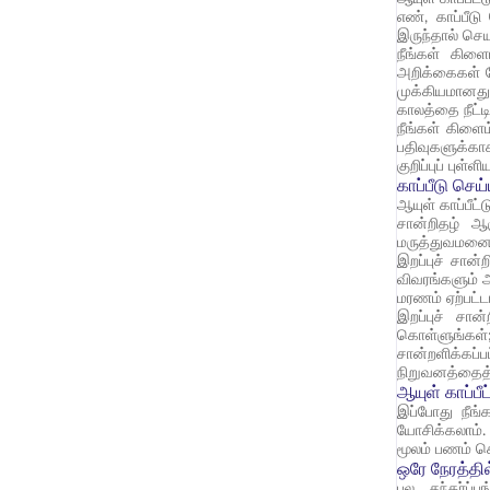
எண், காப்பீட
இருந்தால் செய
நீங்கள் கிள
அறிக்கைகள் தே
முக்கியமானது
காலத்தை நீட்டி
நீங்கள் கிளை
பதிவுகளுக்காக
குறிப்புப் புள்
காப்பீடு செய
ஆயுள் காப்பீட
சான்றிதழ் ஆ
மருத்துவமனைய
இறப்புச் சான
விவரங்களும் அ
மரணம் ஏற்பட்
இறப்புச் சா
கொள்ளுங்கள்;
சான்றளிக்கப்
நிறுவனத்தைத்
ஆயுள் காப்ப
இப்போது நீங்
யோசிக்கலாம்
மூலம் பணம் செ
ஒரே நேரத்த
பல சந்தர்ப்