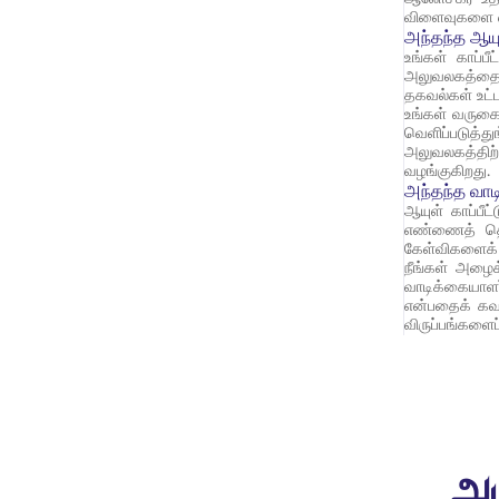
விளைவுகளை ஏற்
அந்தந்த ஆயு
உங்கள் காப்ப
அலுவலகத்தை ந
தகவல்கள் உட
உங்கள் வருகை
வெளிப்படுத்த
அலுவலகத்திற்
வழங்குகிறது.
அந்தந்த வா
ஆயுள் காப்பீ
எண்ணைத் தொட
கேள்விகளைக் க
நீங்கள் அழைக
வாடிக்கையாளர்
என்பதைக் கவன
விருப்பங்களைப
அட