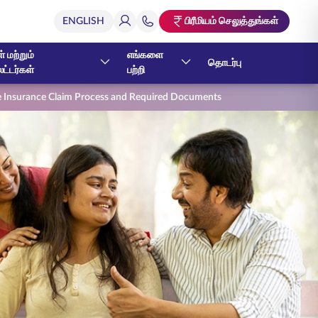
பிரீமியம் செலுத்துங்கள்
் மற்றும்
எங்களை
தொடர்பு
ேட்டர்கள்
பற்றி
fe Insurance Claim Process and Required Documents