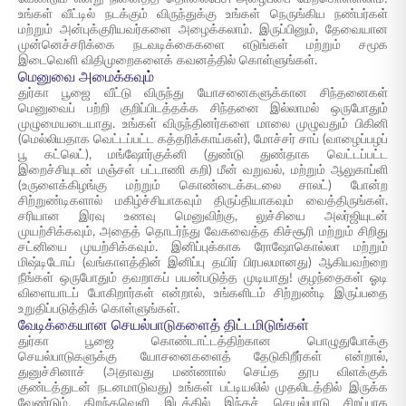
உங்கள் வீட்டில் நடக்கும் விருந்துக்கு உங்கள் நெருங்கிய நண்பர்கள்
மற்றும் அன்புக்குரியவர்களை அழைக்கலாம். இருப்பினும், தேவையான
முன்னெச்சரிக்கை நடவடிக்கைகளை எடுங்கள் மற்றும் சமூக
இடைவெளி விதிமுறைகளைக் கவனத்தில் கொள்ளுங்கள்.
மெனுவை அமைக்கவும்
துர்கா பூஜை வீட்டு விருந்து யோசனைகளுக்கான சிந்தனைகள்
மெனுவைப் பற்றி குறிப்பிடத்தக்க சிந்தனை இல்லாமல் ஒருபோதும்
முழுமையடையாது. உங்கள் விருந்தினர்களை மாலை முழுவதும் பிகினி
(மெல்லியதாக வெட்டப்பட்ட கத்தரிக்காய்கள்), மோச்சர் சாப் (வாழைப்பழப்
பூ கட்லெட்), மங்ஷோர்குக்னி (துண்டு துண்தாக வெட்டப்பட்ட
இறைச்சியுடன் மஞ்சள் பட்டாணி கறி) மீன் வறுவல், மற்றும் ஆலுகாப்ளி
(உருளைக்கிழங்கு மற்றும் கொண்டைக்கடலை சாலட்) போன்ற
சிற்றுண்டிகளால் மகிழ்ச்சியாகவும் திருப்தியாகவும் வைத்திருங்கள்.
சரியான இரவு உணவு மெனுவிற்கு, லுச்சியை அலர்ஜியுடன்
முயற்சிக்கவும், அதைத் தொடர்ந்து வேகவைத்த கிச்சூரி மற்றும் சிறிது
சட்னியை முயற்சிக்கவும். இனிப்புக்காக ரோஷோகொல்லா மற்றும்
மிஷ்டிடோய் (வங்காளத்தின் இனிப்பு தயிர் பிரபலமானது) ஆகியவற்றை
நீங்கள் ஒருபோதும் தவறாகப் பயன்படுத்த முடியாது! குழந்தைகள் ஓடி
விளையாடப் போகிறார்கள் என்றால், உங்களிடம் சிற்றுண்டி இருப்பதை
உறுதிப்படுத்திக் கொள்ளுங்கள்.
வேடிக்கையான செயல்பாடுகளைத் திட்டமிடுங்கள்
துர்கா பூஜை கொண்டாட்டத்திற்கான பொழுதுபோக்கு
செயல்பாடுகளுக்கு யோசனைகளைத் தேடுகிறீர்கள் என்றால்,
துனுச்சினாச் (அதாவது மண்ணால் செய்த தூப விளக்குக்
குண்டத்துடன் நடனமாடுவது) உங்கள் பட்டியலில் முதலிடத்தில் இருக்க
வேண்டும். திறந்தவெளி இடத்தில் இந்தச் செயல்பாடு சிறப்பாக