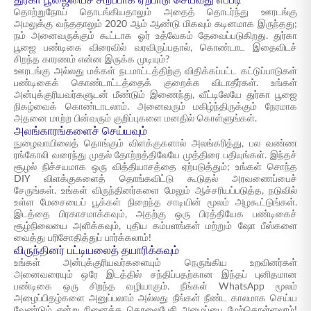
துர்கா பூஜையைச் சிறப்பாக ஏற்பாடு செய்வது எப்படி
தொற்றுநோய் தொடங்கியதாலும் அதைத் தொடர்ந்து ஊரடங்கு
அமலுக்கு வந்ததாலும் 2020 ஆம் ஆண்டு மிகவும் கடினமாக இருந்தது;
நம் அனைவருக்கும் கூட்டாக ஓர் உத்வேகம் தேவைப்படுகிறது. துர்கா
பூஜை பண்டிகை விரைவில் வரவிருப்பதால், கொண்டாட இதைவிடச்
சிறந்த காரணம் என்ன இருக்க முடியும்?
ஊரடங்கு அல்லது மக்கள் நடமாட்டத்திற்கு விதிக்கப்பட்ட கட்டுப்பாடுகள்
பண்டிகைக் கொண்டாட்டத்தைக் குறைக்க விடாதீர்கள். உங்கள்
அன்புக்குரியவர்களுடன் மீண்டும் இணைந்து, வீட்டிலேயே துர்கா பூஜை
நிகழ்வைக் கொண்டாடலாம். அனைவரும் மகிழ்ந்திருக்கும் நேரமாக
அதனை மாற்ற பின்வரும் குறிப்புகளை மனதில் கொள்ளுங்கள்.
அலங்காரங்களைச் செய்யவும்
நுழைவாயிலைத் தொங்கும் விளக்குகளால் அலங்கரித்து, பல வண்ண
ரங்கோலி வரைந்து முதல் தோற்றத்திலேயே முத்திரை பதியுங்கள். இந்தச்
சூழல் நிச்சயமாக ஒரு வித்தியாசத்தை ஏற்படுத்தும்; உங்கள் சொந்த
DIY விளக்குகளைத் தொங்கவிட்டு கூடுதல் அரவணைப்பைச்
சேருங்கள். உங்கள் விருந்தினர்களை மேலும் ஆச்சரியப்படுத்த, நடுவில்
உள்ள மேசையைப் பூக்கள் நிறைந்த சாடியின் மூலம் அழகூட்டுங்கள்.
இடத்தை பிரகாசமாக்கவும், அதற்கு ஒரு பிரத்தியேக பண்டிகைச்
சூழ்நிலையை அளிக்கவும், புதிய கம்பளங்கள் மற்றும் ஷோ பீஸ்களை
வைத்து பரிசோதித்துப் பார்க்கலாம்!
விருந்தினர் பட்டியலைத் தயாரிக்கவும்
உங்கள் அன்புக்குரியவர்களையும் நெருங்கிய உறவினர்கள்
அனைவரையும் ஒரே இடத்தில் சந்திப்பதற்கான இந்தப் புனிதமான
பண்டிகை ஒரு சிறந்த வழியாகும். நீங்கள் WhatsApp மூலம்
அழைப்பிதழ்களை அனுப்பலாம் அல்லது நீங்கள் நீண்ட காலமாக செய்ய
வேண்டும் என்று நினைத்த தொலைபேசி அழைப்பை மேற்கொள்ளலாம்!