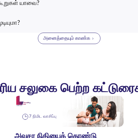
ய கூறுகள் யாவை?
டியுமா?
அனைத்தையும் காண்க
ரிய சலுகை பெற்ற கட்டுரை
7 நிமிட வாசிப்பு
அவசர நிதியைக் கொண்டு