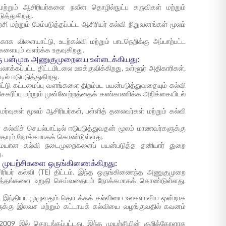
 மற்றும் ஆசிரியர்களை நவீன தொழில்நுட்ப கருவிகள் மற்றும்
ுத்துகிறது.
்சி மற்றும் மேம்படுத்தப்பட்ட ஆசிரியர் கல்வி நிறுவனங்கள் மூலம்
 விளையாட்டு, உடற்கல்வி மற்றும் பாடநெறிக்கு அப்பாற்பட்ட
்களையும் வளர்க்க உதவுகிறது.
 ஒரு பன்முக அணுகுமுறையை உள்ளடக்கியது:
வலாக்கப்பட்ட திட்டமிடலை ஊக்குவிக்கிறது, உள்ளூர் அதிகாரிகள்,
ில் ஈடுபடுத்துகிறது.
பீட்டு கட்டமைப்பு வளங்களை திறம்பட பயன்படுத்துவதையும் கல்வி
ேகரிப்பு மற்றும் முன்னேற்றத்தைக் கண்காணிக்க அறிக்கையிடல்
மர்வுகள் மூலம் ஆசிரியர்கள், பள்ளித் தலைவர்கள் மற்றும் கல்வி
 கல்விச் செயல்பாட்டில் ஈடுபடுத்துவதன் மூலம் மாணவர்களுக்கு
ையும் நோக்கமாகக் கொண்டுள்ளது.
ுதுமையான கல்வி நடைமுறைகளைப் பயன்படுத்த தனியார் துறை
.
கல்வி முயற்சிகளை ஒருங்கிணைக்கிறது:
ஆசிரியர் கல்வி (TE) திட்டம். இந்த ஒருங்கிணைந்த அணுகுமுறை
திருத்தங்களை உறுதி செய்வதையும் நோக்கமாகக் கொண்டுள்ளது.
A), இந்தியா முழுவதும் தொடக்கக் கல்வியை உலகளாவிய ஒன்றாக
கு இலவச மற்றும் கட்டாயக் கல்வியை வழங்குவதில் கவனம்
A) 2009 இல் தொடங்கப்பட்டது. இந்த முயற்சியின் குறிக்கோளாக