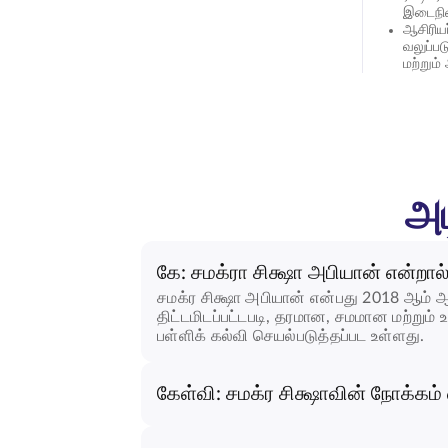
இடைநில
ஆசிரிய
வலுப்ப
மற்றும
அட
கே: சமக்ரா சிக்ஷா அபியான் என்றால
சமக்ர சிக்ஷா அபியான் என்பது 2018 ஆம் ஆ
திட்டமிடப்பட்டபடி, தரமான, சமமான மற்று
பள்ளிக் கல்வி செயல்படுத்தப்பட உள்ளது.
கேள்வி: சமக்ர சிக்ஷாவின் நோக்கம