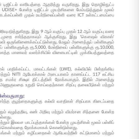
டிஜிட்டல் வாரியத்தை ஆதரித்து வருகிறது. இது தொழில்நுட்ப
ம் UDISE+ போன்ற டிஜிட்டல் முயற்சிகளை மேம்படுத்துதல் மூலம்
ொடக்கப்பள்ளி முதல் உயர்நிலைப்பள்ளி வரை ICT உள்கட்டமைப்பை
ிவுபடுத்துகிறது. இது 9 ஆம் வகுப்பு முதல் 12 ஆம் வகுப்பு வரை
முறை சார்ந்ததாகவும் ஆக்குகிறது. இது 'கௌஷல் விகாஸ்'
 கல்வி ஒருங்கிணைக்கப்பட்டுள்ளது, மேலும் அனைத்துப் பள்ளிகளும்
ளிகளுக்கு ரூ.5,000, மேல்நிலைப் பள்ளிகளுக்கு ரூ.10,000,
மொத்த மாணவர் வளர்ச்சியில் விளையாட்டின் முக்கியத்துவத்தை
ல் பாதிக்கப்பட்ட மாவட்டங்கள் (LWE), கல்வியில் பின்தங்கிய
s) மற்றும் NITI ஆயோக்கால் அடையாளம் காணப்பட்ட 117 லட்சிய
 சமக்ர சிக்ஷா திட்டத்தின் நோக்கமாகும். இதில் அனைத்து
 அணுகுவதை உறுதி செய்வதற்கான சிறப்பு தலையீடுகள் மற்றும்
பின்வருமாறு:
சேர்ந்த குழந்தைகளுக்கு கல்வி வசதிகள் சிறப்பாக கிடைப்பதை
்றும் எழுத்தறிவு, எண் அறிவு மற்றும் விமர்சன சிந்தனை போன்ற
ள்ளது.
்றும் இலவச பாடப்புத்தகங்கள் போன்ற முயற்சிகள் மூலம் பள்ளிப்
த்துக்கொள்வதை நோக்கமாகக் கொண்டுள்ளது.
கங்கள் மற்றும் கழிப்பறைகள் ஆகியவற்றின் கட்டுமானம் மற்றும்