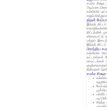
சமக்ர சிக்ஷா
அடிப்படையிலா
கல்வியில் பு
வலுப்படுத்து
திறன் மேம்ப
இந்தத் திட்டம
தொழிற்கல்வி
திட்டத்தின் ம
விளையாட்டு உ
மற்றும் இடைந
இந்தத் திட்டம்
பிராந்திய ச
கல்வியில் பி
வட்டாரங்கள் 
மாவட்டங்கள்
குழந்தைகளும்
நிதியுதவி ஆக
சமக்ர சிக்ஷ
கல்விக
உறுதிச
மேம்பட
முக்கி
பள்ளிப
படிப்ப
சிறந்த
பராமரிப