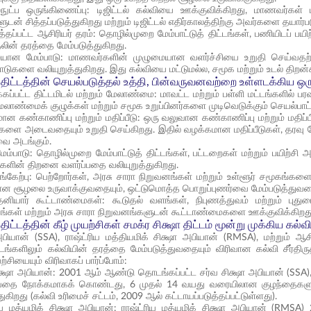
நுட்ப ஒருங்கிணைப்பு: டிஜிட்டல் கல்வியை ஊக்குவிக்கிறது, மாணவர்கள்
டன் சித்தப்படுத்துகிறது மற்றும் டிஜிட்டல் எதிர்காலத்திற்கு அவர்களை தயார்பட
த்தப்பட்ட ஆசிரியர் தரம்: தொழில்முறை மேம்பாட்டுத் திட்டங்கள், பணியிடப் பயிற
தலின் தரத்தை மேம்படுத்துகிறது.
யான மேம்பாடு: மாணவர்களின் முழுமையான வளர்ச்சியை உறுதி செய்வதற்காக
ாடுகளை வலியுறுத்துகிறது. இது கல்வியை மட்டுமல்ல, சமூக மற்றும் உடல் திறன
ா திட்டத்தின் செயல்படுத்தல் உத்தி, பின்வருவனவற்றை உள்ளடக்கிய
கப்பட்ட திட்டமிடல் மற்றும் மேலாண்மை: மாவட்ட மற்றும் பள்ளி மட்டங்களில் பர
ேலாண்மைக் குழுக்கள் மற்றும் சமூக உறுப்பினர்களை முடிவெடுக்கும் செயல்பாட்ட
ான கண்காணிப்பு மற்றும் மதிப்பீடு: ஒரு வலுவான கண்காணிப்பு மற்றும் மதிப்
களை அடைவதையும் உறுதி செய்கிறது. இதில் வழக்கமான மதிப்பீடுகள், தரவு ச
 அடங்கும்.
ேம்பாடு: தொழில்முறை மேம்பாட்டுத் திட்டங்கள், பட்டறைகள் மற்றும் பயிற்சி அ
கிகளின் திறனை வளர்ப்பதை வலியுறுத்துகிறது.
ங்கேற்பு: பெற்றோர்கள், அரசு சாரா நிறுவனங்கள் மற்றும் உள்ளூர் சமூகங்களை
 சூழலை உருவாக்குவதையும், ஒட்டுமொத்த பொறுப்புணர்வை மேம்படுத்துவத
னியார் கூட்டாண்மைகள்: கூடுதல் வளங்கள், நிபுணத்துவம் மற்றும் ப
ங்கள் மற்றும் அரசு சாரா நிறுவனங்களுடன் கூட்டாண்மைகளை ஊக்குவிக்கிறது
 திட்டத்தின் கீழ் முயற்சிகள் சமக்ர சிக்ஷா திட்டம் மூன்று முக்கிய 
அபியான் (SSA), ராஷ்ட்ரிய மத்தியமிக் சிக்ஷா அபியான் (RMSA), மற்றும் 
ங்களிலும் கல்வியின் தரத்தை மேம்படுத்துவதையும் விரிவான கல்வி சீர்
சியையும் விரிவாகப் பார்ப்போம்:
ிக்ஷா அபியான்: 2001 ஆம் ஆண்டு தொடங்கப்பட்ட சர்வ சிக்ஷா அபியான் (SS
தை நோக்கமாகக் கொண்டது, 6 முதல் 14 வயது வரையிலான குழந்தைகளுக்
ுகிறது (கல்வி உரிமைச் சட்டம், 2009 ஆல் கட்டாயப்படுத்தப்பட்டுள்ளது).
ரிய மத்யமிக் சிக்ஷா அபியான்: ராஷ்ட்ரிய மத்யமிக் சிக்ஷா அபியான் (RMS