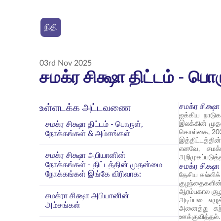
நிதி
03rd Nov 2025
சமக்ர சிக்ஷா திட்டம் - ப
சமக்ர சிக்ஷா
உள்ளடக்க அட்டவணை
ஐக்கிய நாடு
சமக்ர சிக்ஷா திட்டம் - பொருள்,
இலக்கின் முத
கொள்கை, 2020
நோக்கங்கள் & அம்சங்கள்
இத்திட்டத்தின
எனவே, சமக்ர
சமக்ர சிக்ஷா அபியானின்
அறிமுகப்படுத்த
நோக்கங்கள் - திட்டத்தின் முதன்மை
சமக்ர சிக்ஷ
நோக்கங்கள் இங்கே விரிவாக:
தேசிய கல்விக்
குழந்தைகளின் 
ஆரம்பகால குழந
சமக்ரா சிக்ஷா அபியானின்
அடிப்படை எழுத
அம்சங்கள்
அனைத்து கற்
ஊக்குவித்தல்.