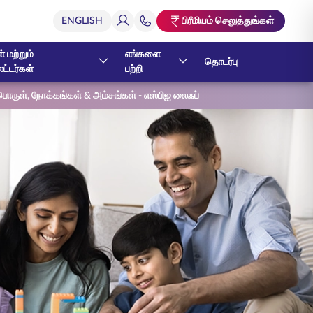
பிரீமியம் செலுத்துங்கள்
் மற்றும்
எங்களை
தொடர்பு
ேட்டர்கள்
பற்றி
- பொருள், நோக்கங்கள் & அம்சங்கள் - எஸ்பிஐ லைஃப்