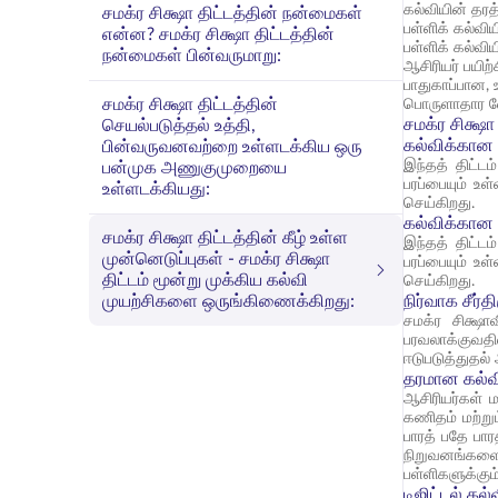
கல்வியின் தர
சமக்ர சிக்ஷா திட்டத்தின் நன்மைகள்
பள்ளிக் கல்வி
என்ன? சமக்ர சிக்ஷா திட்டத்தின்
பள்ளிக் கல்வ
நன்மைகள் பின்வருமாறு:
ஆசிரியர் பயிற
பாதுகாப்பான, 
சமக்ர சிக்ஷா திட்டத்தின்
பொருளாதார வே
சமக்ர சிக்ஷ
செயல்படுத்தல் உத்தி,
கல்விக்கா
பின்வருவனவற்றை உள்ளடக்கிய ஒரு
இந்தத் திட்ட
பன்முக அணுகுமுறையை
பரப்பையும் உ
உள்ளடக்கியது:
செய்கிறது.
கல்விக்கா
சமக்ர சிக்ஷா திட்டத்தின் கீழ் உள்ள
இந்தத் திட்ட
முன்னெடுப்புகள் - சமக்ர சிக்ஷா
பரப்பையும் உ
திட்டம் மூன்று முக்கிய கல்வி
செய்கிறது.
முயற்சிகளை ஒருங்கிணைக்கிறது:
நிர்வாக சீர்த
சமக்ர சிக்ஷா
பரவலாக்குவதி
ஈடுபடுத்துதல
தரமான கல்வ
ஆசிரியர்கள் 
கணிதம் மற்று
பாரத் பதே பார
நிறுவனங்களை
பள்ளிகளுக்கும
டிஜிட்டல் கல