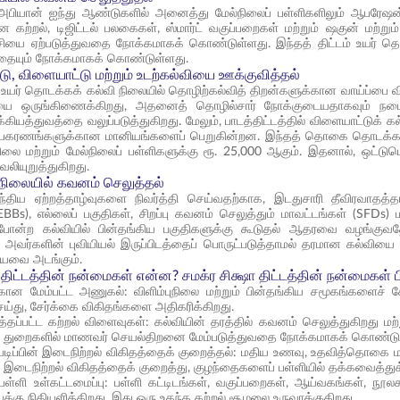
 அபியான் ஐந்து ஆண்டுகளில் அனைத்து மேல்நிலைப் பள்ளிகளிலும் ஆபரேஷன் 
ன கற்றல், டிஜிட்டல் பலகைகள், ஸ்மார்ட் வகுப்பறைகள் மற்றும் ஷகுன் மற்று
ரட்சியை ஏற்படுத்துவதை நோக்கமாகக் கொண்டுள்ளது. இந்தத் திட்டம் உயர் த
வதையும் நோக்கமாகக் கொண்டுள்ளது.
ாடு, விளையாட்டு மற்றும் உடற்கல்வியை ஊக்குவித்தல்
் உயர் தொடக்கக் கல்வி நிலையில் தொழிற்கல்வித் திறன்களுக்கான வாய்ப்பை விர
யை ஒருங்கிணைக்கிறது, அதனைத் தொழில்சார் நோக்குடையதாகவும் நடை
ுக்கியத்துவத்தை வலுப்படுத்துகிறது. மேலும், பாடத்திட்டத்தில் விளையாட்டுக்
பகரணங்களுக்கான மானியங்களைப் பெறுகின்றன. இந்தத் தொகை தொடக்கப் பள்
ிலை மற்றும் மேல்நிலைப் பள்ளிகளுக்கு ரூ. 25,000 ஆகும். இதனால், ஒட்டு
 வலியுறுத்துகிறது.
மநிலையில் கவனம் செலுத்தல்
ராந்திய ஏற்றத்தாழ்வுகளை நிவர்த்தி செய்வதற்காக, இடதுசாரி தீவிரவாதத்தா
(EBBs), எல்லைப் பகுதிகள், சிறப்பு கவனம் செலுத்தும் மாவட்டங்கள் (SFD
 போன்ற கல்வியில் பின்தங்கிய பகுதிகளுக்கு கூடுதல் ஆதரவை வழங்குவதே
 அவர்களின் புவியியல் இருப்பிடத்தைப் பொருட்படுத்தாமல் தரமான கல்வியை
ியவை அடங்கும்.
ா திட்டத்தின் நன்மைகள் என்ன? சமக்ர சிக்ஷா திட்டத்தின் நன்மைகள் 
்கான மேம்பட்ட அணுகல்: விளிம்புநிலை மற்றும் பின்தங்கிய சமூகங்களைச் 
ெய்து, சேர்க்கை விகிதங்களை அதிகரிக்கிறது.
ுத்தப்பட்ட கற்றல் விளைவுகள்: கல்வியின் தரத்தில் கவனம் செலுத்துகிறது மற
ய துறைகளில் மாணவர் செயல்திறனை மேம்படுத்துவதை நோக்கமாகக் கொண்டு
் படிப்பின் இடைநிற்றல் விகிதத்தைக் குறைத்தல்: மதிய உணவு, உதவித்தொகை மற
ின் இடைநிற்றல் விகிதத்தைக் குறைத்து, குழந்தைகளைப் பள்ளியில் தக்கவை
 பள்ளி உள்கட்டமைப்பு: பள்ளி கட்டிடங்கள், வகுப்பறைகள், ஆய்வகங்கள், நூல
்புக்கு நிதியளிக்கிறது, இது ஒரு உகந்த கற்றல் சூழலை உருவாக்குகிறது.