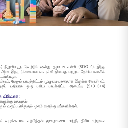
 நிறுவியது, அவற்றில் ஒன்று தரமான கல்வி (SDG 4). இந்த
அரசு இந்த நிலையான வளர்ச்சி இலக்கு மற்றும் தேசிய கல்விக்
டங்கியது.
ேண்டும், மேலும் பாடத்திட்டம் முழுமையானதாக இருக்க வேண்டும்.
குப் பதிலாக ஒரு புதிய பாடத்திட்ட அமைப்பு (5+3+3+4)
ே விரிவாக:
களுக்கு உதவுதல்.
ம் வலுப்படுத்துதல் மூலம் அதற்கு பங்களித்தல்.
் வழக்கமான கற்பித்தல் முறைகளை மாற்றி, தீவிர கற்றலை