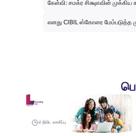
கேள்வி: சமக்ர சிக்ஷாவின் முக்கி
எனது CIBIL ஸ்கோரை மேம்படுத்த மு
பெ
௰ நிமிட வாசிப்பு