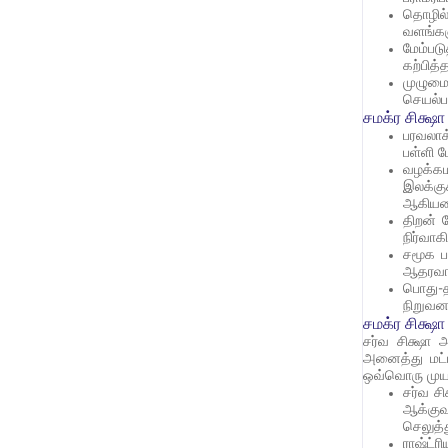
தொழில்
வளங்களு
மேம்படு
கற்பித்
முழுமை
செயல்ப
சமக்ர சிக்ஷ
பரவலாக்
பள்ளி ம
வழக்கம
இலக்கு
ஆகியவை
திறன் ம
நிர்வா
சமூக ப
ஆதரவான
பொது-த
நிறுவன
சமக்ர சிக்ஷா
சர்வ சிக்ஷா 
அனைத்து மட்ட
ஒவ்வொரு முயற்
சர்வ ச
ஆக்குவ
செலுத்த
ராஷ்ட்