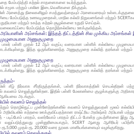
த்தை மேம்படுத்தி கற்றல் சாதனைகளை உயர்த்துதல்.
யில் சமூக மற்றும் பாலின இடைவெளிகளை நீக்குதல்.
ியின் அனைத்து நிலைகளிலும் சமத்துவத்தையும் அனைவரையும் உள்ளடக்குதலையு
்சியை மேம்படுத்த உணவுமுறைகள், மாநில கல்வி நிறுவனங்கள் மற்றும் SCERTகள
உறுதியான மற்றும் உகந்த கற்றல் சூழல்களை உறுதி செய்தல்.
லைவாய்ப்பை மேம்படுத்த தொழிற்கல்வியை ஊக்குவித்தல்.
ா அபியானின் அம்சங்கள்: இந்தத் திட்டத்தின் சில முக்கிய அம்சங்கள்
ன முழுமையான அணுகுமுறை
ம் பாலர் பள்ளி முதல் 12 ஆம் வகுப்பு வரையான பள்ளிக் கல்வியை முழுமைய
ள்ளடக்கியுள்ளது. இந்த ஒருங்கிணைந்த அணுகுமுறை கல்வித் தரங்கள் மற்று
ன முழுமையான அணுகுமுறை
ம் பாலர் பள்ளி முதல் 12 ஆம் வகுப்பு வரையான பள்ளிக் கல்வியை முழுமைய
ள்ளடக்கியுள்ளது. இந்த ஒருங்கிணைந்த அணுகுமுறை கல்வித் தரங்கள் மற்று
ிருத்தம்-
வின் கீழ் நிர்வாக சீர்திருத்தங்கள், பள்ளி நிர்வாகத்தின் செயல்திறன் மற
ல் கவனம் செலுத்துகின்றன. இதில் பள்ளி மேலாண்மை குழுக்களுக்கு அதிகாரம் 
் ஆகியவை அடங்கும்.
ியில் கவனம் செலுத்தல்
மற்றும் தொழில்நுட்ப முன்னேற்றங்களில் கவனம் செலுத்துவதன் மூலம் கல்வியி
ம் அறிவியலில் கற்றலை ஊக்குவிப்பதற்கான ராஷ்ட்ரிய அவிஷ்கர் அபியான் மற்ற
த் - படிப்போம் பாரதம், வளர்வோம் பாரதம் திட்டம் போன்ற முயற்சிகளை இது ஆ
 வலுப்படுத்துவது முன்னுரிமையாகும், SCERT ஆனது ஆசிரியர் பயிற்சி
் ரூ.5,000 முதல் ரூ. 20,000 வரை நூலக மானியங்களையும் வழங்குகிறது.
்வியில் கவனம் செலுத்துதல்