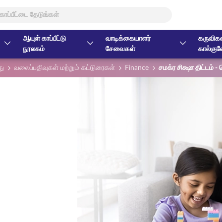
ஆயுள் காப்பீட்டு
வாடிக்கையாளர்
கருவிகள
நூலகம்
சேவைகள்
கால்குல
து
வலைப்பதிவுகள் மற்றும் கட்டுரைகள்
Finance
சமக்ர சிக்ஷா திட்டம் 