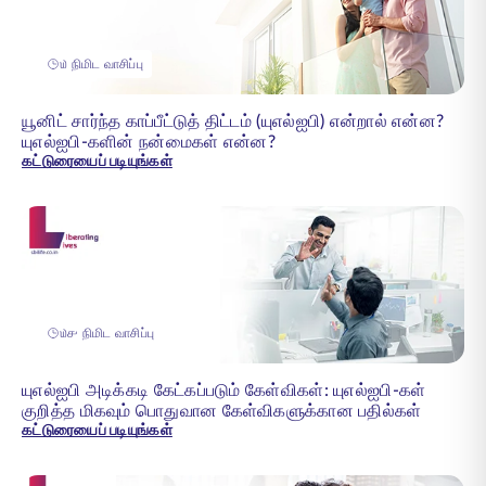
௰ நிமிட வாசிப்பு
யூனிட் சார்ந்த காப்பீட்டுத் திட்டம் (யுஎல்ஐபி) என்றால் என்ன?
யுஎல்ஐபி-களின் நன்மைகள் என்ன?
கட்டுரையைப் படியுங்கள்
௰௪ நிமிட வாசிப்பு
யுஎல்ஐபி அடிக்கடி கேட்கப்படும் கேள்விகள்: யுஎல்ஐபி-கள்
குறித்த மிகவும் பொதுவான கேள்விகளுக்கான பதில்கள்
கட்டுரையைப் படியுங்கள்