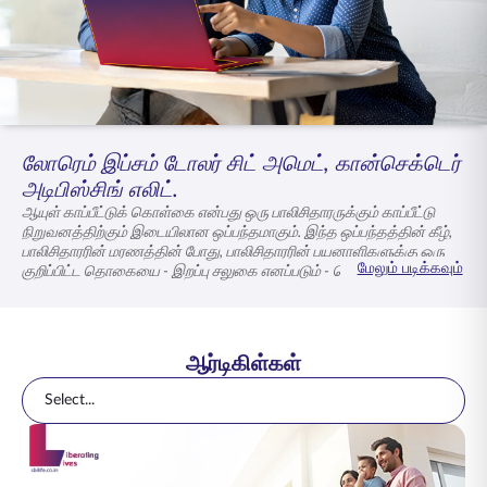
ENGLISH
ஆன்லைனில் வாங்குங்கள்
பிரீமியம் செலுத்துங்கள்
1800 267 9090
லோரெம் இப்சம் டோலர் சிட் அமெட், கான்செக்டெர்
அடிபிஸ்சிங் எலிட்.
ஆயுள் காப்பீட்டுக் கொள்கை என்பது ஒரு பாலிசிதாரருக்கும் காப்பீட்டு
நிறுவனத்திற்கும் இடையிலான ஒப்பந்தமாகும். இந்த ஒப்பந்தத்தின் கீழ்,
பாலிசிதாரரின் மரணத்தின் போது, பாலிசிதாரரின் பயனாளிகளுக்கு ஒரு
மேலும் படிக்கவும்
குறிப்பிட்ட தொகையை - இறப்பு சலுகை எனப்படும் - செலுத்த காப்பீட்டு
நிறுவனம் உறுதியளிக்கிறது, இது பாலிசியின் காலப்பகுதியில் நடந்தால்
மட்டுமே.
ஆர்டிகிள்கள்
Select...