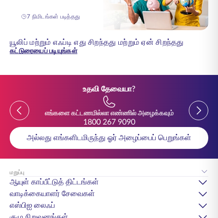
7 நிமிடங்கள் படித்தது
யூலிப் மற்றும் எஃப்டி எது சிறந்தது மற்றும் ஏன் சிறந்தது
கட்டுரையைப் படியுங்கள்
உதவி தேவையா?
Previous
Previou
எங்களை கட்டணமில்லா எண்ணில் அழைக்கவும்
1800 267 9090
அல்லது எங்களிடமிருந்து ஓர் அழைப்பைப் பெறுங்கள்
மறுப்பு
ஆயுள் காப்பீட்டுத் திட்டங்கள்
வாடிக்கையாளர் சேவைகள்
எஸ்பிஐ லைஃப்
குழு நிறுவனங்கள்