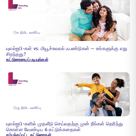
௭ நிமிட வாசிப்பு
யுஎல்ஐபி-கள் vs. மியூச்சுவரல் ஃபண்டுகள் — உங்களுக்கு எது
சிறந்தது?
கட்டுரையைப் படியுங்கள்
௫ நிமிட வாசிப்பு
யுஎல்ஐபி-களில் முதலீடு செய்வதற்கு முன் நீங்கள் தெரிந்து
கொள்ள வேண்டிய 6 கட்டுக்கதைகள்
சம்பந்தப்பட்ட கட்டுரைகள்