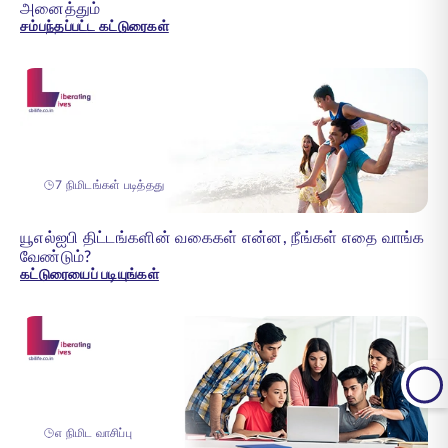
அனைத்தும்
சம்பந்தப்பட்ட கட்டுரைகள்
7 நிமிடங்கள் படித்தது
யூஎல்ஐபி திட்டங்களின் வகைகள் என்ன, நீங்கள் எதை வாங்க
வேண்டும்?
கட்டுரையைப் படியுங்கள்
௭ நிமிட வாசிப்பு