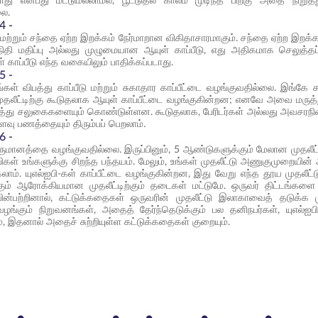
யாது என்பது மட்டுமல்லாமல், பூட்டுதல் காலம் முடிந்த பிறகு அதை நிறு
லை.
4 -
ு மற்றும் சந்தை ஏற்ற இறக்கம் நேர்மாறான விகிதாசாரமாகும். சந்தை ஏற்ற இறக்
நிதி மதிப்பு அல்லது முழுமையான ஆயுள் காப்பீடு, எது அதிகமாக செலுத
 காப்பீடு எந்த வகையிலும் பாதிக்கப்படாது.
5 -
்டங்கள் விபத்து காப்பீடு மற்றும் சுகாதார காப்பீட்டை வழங்குவதில்லை. இ
 முதலீட்டிற்கு கூடுதலாக ஆயுள் காப்பீட்டை வழங்குகின்றன; எனவே அவை மருத்
து சலுகைகளையும் கொண்டுள்ளன. கூடுதலாக, பேரிடர்கள் அல்லது அவசரநிலை
வு பணத்தையும் திரும்பப் பெறலாம்.
6 -
மானத்தை வழங்குவதில்லை. இருப்பினும், 5 ஆண்டுகளுக்கும் மேலான முதலீட்
ிகள் உங்களுக்கு சிறந்த பந்தயம். மேலும், உங்கள் முதலீட்டு அணுகுமுறையின் அ
லாம். யுஎல்ஐபி-கள் காப்பீட்டை வழங்குகின்றன, இது வேறு எந்த தூய முதலீட்
கும் ஆரோக்கியமான முதலீட்டிற்கும் தடைகள் மட்டுமே. ஒருவர் திட்டங்களை
ின்பற்றினால், கட்டுக்கதைகள் ஒருவரின் முதலீட்டு இலாகாவைத் தடுக்க முடி
ழங்கும் நிறுவனங்கள், அதைத் தேர்ந்தெடுக்கும் பல தனிநபர்கள், யுஎல்ஐ
ாம், இதனால் அதைச் சுற்றியுள்ள கட்டுக்கதைகள் குறையும்.