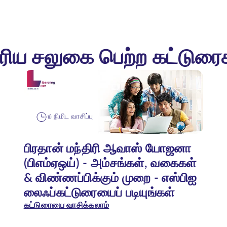
ரிய சலுகை பெற்ற கட்டுரை
௰ நிமிட வாசிப்பு
பிரதான் மந்திரி ஆவாஸ் யோஜனா
(பிஎம்ஏஒய்) - அம்சங்கள், வகைகள்
& விண்ணப்பிக்கும் முறை - எஸ்பிஐ
லைஃப்கட்டுரையைப் படியுங்கள்
கட்டுரையை வாசிக்கலாம்