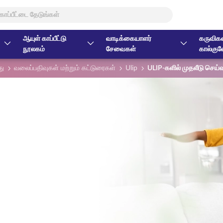
ஆயுள் காப்பீட்டு
வாடிக்கையாளர்
கருவிகள
நூலகம்
சேவைகள்
கால்குல
து
வலைப்பதிவுகள் மற்றும் கட்டுரைகள்
Ulip
ULIP-களில் முதலீடு செய்