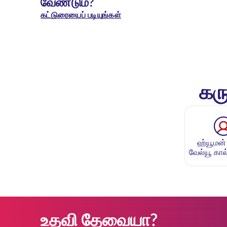
வேண்டும்?
கட்டுரையைப் படியுங்கள்
கரு
ஹ்யூமன்
வேல்யூ கால்
உதவி தேவையா?