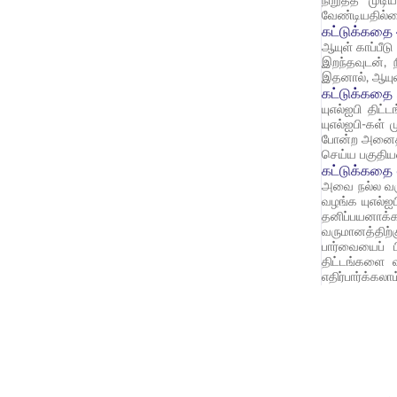
நிறுத்த முடி
வேண்டியதில்
கட்டுக்கதை 
ஆயுள் காப்பீட
இறந்தவுடன், 
இதனால், ஆயுள்
கட்டுக்கதை 
யுஎல்ஐபி திட
யுஎல்ஐபி-கள்
போன்ற அனைத்
செய்ய பகுதியள
கட்டுக்கதை 
அவை நல்ல வரு
வழங்க யுஎல்ஐப
தனிப்பயனாக்க
வருமானத்திற்
பார்வையைப் ப
திட்டங்களை வ
எதிர்பார்க்கல