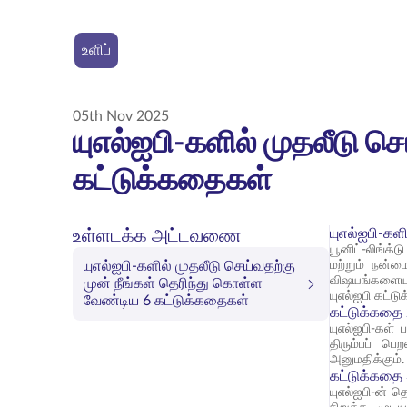
உளிப்
05th Nov 2025
யுஎல்ஐபி-களில் முதலீடு ச
கட்டுக்கதைகள்
யுஎல்ஐபி-கள
உள்ளடக்க அட்டவணை
யூனிட்-லிங்க்
யுஎல்ஐபி-களில் முதலீடு செய்வதற்கு
மற்றும் நன்ம
விஷயங்களையும
முன் நீங்கள் தெரிந்து கொள்ள
யுஎல்ஐபி கட்
வேண்டிய 6 கட்டுக்கதைகள்
கட்டுக்கதை 
யுஎல்ஐபி-கள்
திரும்பப் பெ
அனுமதிக்கும்.
கட்டுக்கதை 
யுஎல்ஐபி-ன் த