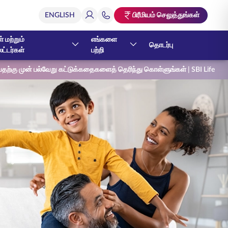
பிரீமியம் செலுத்துங்கள்
் மற்றும்
எங்களை
தொடர்பு
ேட்டர்கள்
பற்றி
வதற்கு முன் பல்வேறு கட்டுக்கதைகளைத் தெரிந்து கொள்ளுங்கள் | SBI Life