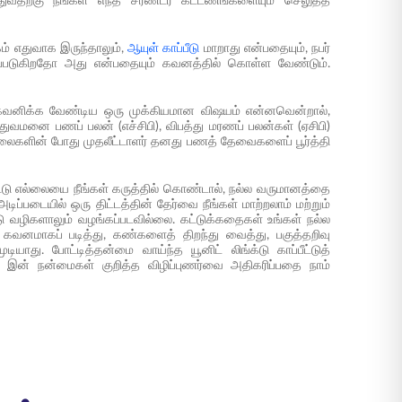
த்துவதற்கு நீங்கள் எந்த சரண்டர் கட்டணங்களையும் செலுத்த
கம் எதுவாக இருந்தாலும்,
ஆயுள் காப்பீடு
மாறாது என்பதையும், நபர்
்தப்படுகிறதோ அது என்பதையும் கவனத்தில் கொள்ள வேண்டும்.
ங்கே கவனிக்க வேண்டிய ஒரு முக்கியமான விஷயம் என்னவென்றால்,
துவமனை பணப் பலன் (எச்சிபி), விபத்து மரணப் பலன்கள் (ஏசிபி)
களின் போது முதலீட்டாளர் தனது பணத் தேவைகளைப் பூர்த்தி
டு எல்லையை நீங்கள் கருத்தில் கொண்டால், நல்ல வருமானத்தை
டிப்படையில் ஒரு திட்டத்தின் தேர்வை நீங்கள் மாற்றலாம் மற்றும்
டு வழிகளாலும் வழங்கப்படவில்லை. கட்டுக்கதைகள் உங்கள் நல்ல
 கவனமாகப் படித்து, கண்களைத் திறந்து வைத்து, பகுத்தறிவு
யாது. போட்டித்தன்மை வாய்ந்த யூனிட் லிங்க்டு காப்பீட்டுத்
பி இன் நன்மைகள் குறித்த விழிப்புணர்வை அதிகரிப்பதை நாம்