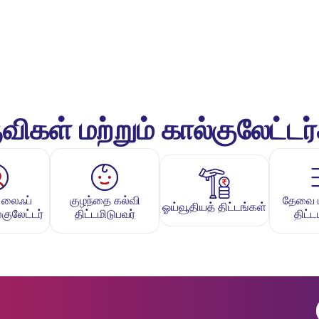
விகள் மற்றும் கால்குலேட்டர
 லைஃப்
குழந்தை கல்வி
தேவை பக
ஓய்வூதியத் திட்டங்கள்
குலேட்டர்
திட்டமிடுபவர்
திட்ட