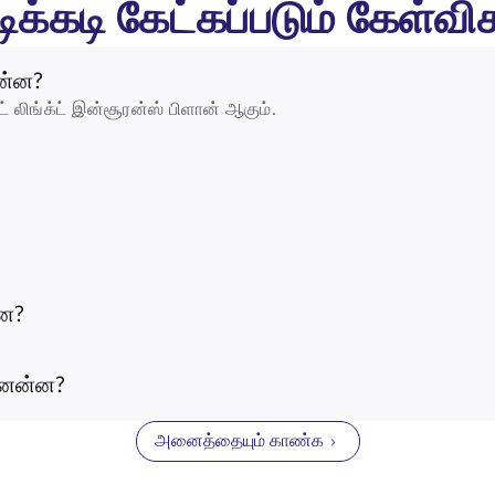
ிக்கடி கேட்கப்படும் கேள்வி
என்ன?
ிட் லிங்க்ட் இன்சூரன்ஸ் பிளான் ஆகும்.
்ன?
னென்ன?
அனைத்தையும் காண்க