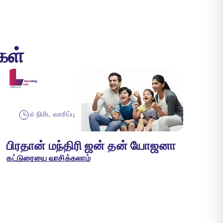
கள்
௰ நிமிட வாசிப்பு
பிரதான் மந்திரி ஜன் தன் யோஜனா
கட்டுரையை வாசிக்கலாம்