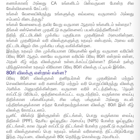
கணக்காளர் அல்லது CA உங்களிடம் பின்வருவன போன்ற சில
கேள்விகளைக் கேட்பார்:
உங்கள் வேலையிலிருந்து உங்களுக்கு எவ்வளவு வருமானம் அல்லது
சம்பளம் கிடைத்தது?
உங்கள் வேலையைத் தவிர வேறு வருமான ஆதாரம் உங்களிடம் உள்ளதா?
நீங்கள் என்னென்ன முதலீட்டு கருவிகளைப் பயன்படுத்தினீர்கள்?
நிதித் திட்டமிடலின் முக்கிய பகுதியாக முதலீடுகள் அமைகின்றன.
உங்கள் முதலீடுகள் வரி விலக்குகளுக்கு உதவும் என்பதால், அவை வரி
திட்டமிடலிலும் மிக முக்கிய பங்கு வகிக்கின்றன.
இதற்கு உதவும் மிக முக்கியமான பிரிவுகளில் ஒன்று வருமான வரியின்
பிரிவு 80சி ஆகும். எனவே வருமான வரியில் பிரிவு 80சி என்றால் என்ன,
அதன் கீழ் எந்த விலக்குகள் உள்ளடக்கப்பட்டுள்ளன? நீங்கள் நன்கு
புரிந்துகொள்ள உதவும் விரிவான பிரிவு 80சி விலக்கு பட்டியல் இங்கே.
80சி விலக்கு என்றால் என்ன?
பிரிவு 80சி விலக்குகள் தனிநபர்கள் சில முதலீடுகள் மற்றும்
செலவினங்களை வரி கணக்கீடு மற்றும் வரி பொறுப்பிலிருந்து விலக்கு
அளிக்க அனுமதிக்கின்றன. வருமான வரிச் சட்டத்தின்படி, 'ஆயுள்
காப்பீட்டு பிரீமியம், ஒத்திவைக்கப்பட்ட வருடாந்திரம், வருங்கால வைப்பு
நிதிக்கான பங்களிப்புகள், சில பங்கு பங்குகள் அல்லது கடன்
பத்திரங்களுக்கான சந்தா போன்றவற்றுக்கான விலக்கு' 80சி இன் கீழ்
விலக்கு கோரப்படலாம்.
யூனிட் லிங்க்டு இன்சூரன்ஸ் திட்டங்கள், பொது வருங்கால வைப்பு
நிதிகள் (PPF), தேசிய ஓய்வூதிய அமைப்பு (NPS) போன்ற ஓய்வூதிய
திட்டங்கள், கால ஆயுள் காப்பீட்டு திட்டங்கள் போன்ற முதலீட்டு கருவிகள்
வரி விலக்குகளைப் பெற உதவும். உங்கள் வரிகளைத் திட்டமிடும்போது
இந்த அடிப்படை விலக்குகள் 80c தெரிந்து கொள்வது அவசியம்.