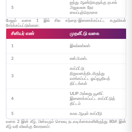
ஐந்து ஆண்டுகளுக்கு தபால்
5
அலுவலக நேர
ந
வைப்புத்தொகை
மேலும் வகை 1 இல் சில சந்தை-இணைக்கப்பட்ட கருவிகள்
சேர்க்கப்பட்டுள்ளன:
சீனியர் எண்
முதலீட்டு வகை
ம
ஈக
1
இஎல்எஸ்எஸ்
ஃ
2
என்.பி.எஸ்.
ஓ
காப்பீட்டு
நிறுவனத்திடமிருந்து
3
ஆ
வாங்கப்பட்ட ஓய்வூதியத்
திட்டங்கள்
ULIP அல்லது யூனிட்
4
இணைக்கப்பட்ட காப்பீட்டுத்
ம
திட்டம்
5
கால ஆயுள் காப்பீடு
ஆ
வகை 2 இன் கீழ், பின்வரும் செலவு நடவடிக்கைகளிலிருந்து 80சி இன்
கீழ் வரி விலக்கு கோரலாம்: