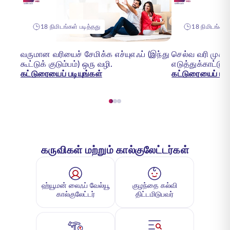
18 நிமிடங்கள் படித்தது
18 நிமிடங்கள் 
வருமான வரியைச் சேமிக்க எச்யுஎஃப் (இந்து
செல்வ வரி முக்க
கூட்டுக் குடும்பம்) ஒரு வழி.
எடுத்துக்காட்டுக
கட்டுரையைப் படியுங்கள்
கட்டுரையைப் படி
கருவிகள் மற்றும் கால்குலேட்டர்கள்
ஹ்யூமன் லைஃப் வேல்யூ
குழந்தை கல்வி
கால்குலேட்டர்
திட்டமிடுபவர்