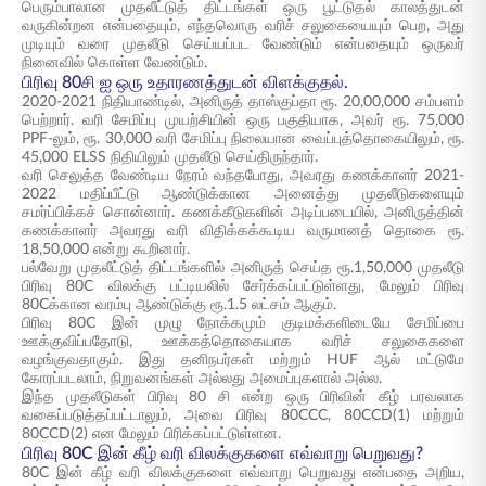
பெரும்பாலான முதலீட்டுத் திட்டங்கள் ஒரு பூட்டுதல் காலத்துடன்
வருகின்றன என்பதையும், எந்தவொரு வரிச் சலுகையையும் பெற, அது
முடியும் வரை முதலீடு செய்யப்பட வேண்டும் என்பதையும் ஒருவர்
நினைவில் கொள்ள வேண்டும்.
பிரிவு 80சி ஐ ஒரு உதாரணத்துடன் விளக்குதல்.
2020-2021 நிதியாண்டில், அனிருத் தாஸ்குப்தா ரூ. 20,00,000 சம்பளம்
பெற்றார். வரி சேமிப்பு முயற்சியின் ஒரு பகுதியாக, அவர் ரூ. 75,000
PPF-லும், ரூ. 30,000 வரி சேமிப்பு நிலையான வைப்புத்தொகையிலும், ரூ.
45,000 ELSS நிதியிலும் முதலீடு செய்திருந்தார்.
வரி செலுத்த வேண்டிய நேரம் வந்தபோது, அவரது கணக்காளர் 2021-
2022 மதிப்பீட்டு ஆண்டுக்கான அனைத்து முதலீடுகளையும்
சமர்ப்பிக்கச் சொன்னார். கணக்கீடுகளின் அடிப்படையில், அனிருத்தின்
கணக்காளர் அவரது வரி விதிக்கக்கூடிய வருமானத் தொகை ரூ.
18,50,000 என்று கூறினார்.
பல்வேறு முதலீட்டுத் திட்டங்களில் அனிருத் செய்த ரூ.1,50,000 முதலீடு
பிரிவு 80C விலக்கு பட்டியலில் சேர்க்கப்பட்டுள்ளது, மேலும் பிரிவு
80Cக்கான வரம்பு ஆண்டுக்கு ரூ.1.5 லட்சம் ஆகும்.
பிரிவு 80C இன் முழு நோக்கமும் குடிமக்களிடையே சேமிப்பை
ஊக்குவிப்பதோடு, ஊக்கத்தொகையாக வரிச் சலுகைகளை
வழங்குவதாகும். இது தனிநபர்கள் மற்றும் HUF ஆல் மட்டுமே
கோரப்படலாம், நிறுவனங்கள் அல்லது அமைப்புகளால் அல்ல.
இந்த முதலீடுகள் பிரிவு 80 சி என்ற ஒரு பிரிவின் கீழ் பரவலாக
வகைப்படுத்தப்பட்டாலும், அவை பிரிவு 80CCC, 80CCD(1) மற்றும்
80CCD(2) என மேலும் பிரிக்கப்பட்டுள்ளன.
பிரிவு 80C இன் கீழ் வரி விலக்குகளை எவ்வாறு பெறுவது?
80C இன் கீழ் வரி விலக்குகளை எவ்வாறு பெறுவது என்பதை அறிய,