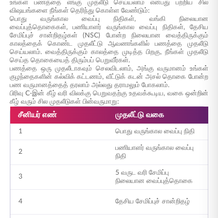
உங்கள் பணத்தை எங்கு முதலீடு செய்யலாம் என்பது பற்றிய சில
விஷயங்களை நீங்கள் தெரிந்து கொள்ள வேண்டும்:
பொது வருங்கால வைப்பு நிதிகள், வங்கி நிலையான
வைப்புத்தொகைகள், பணியாளர் வருங்கால வைப்பு நிதிகள், தேசிய
சேமிப்புச் சான்றிதழ்கள் (NSC) போன்ற நிலையான வைத்திருக்கும்
காலத்தைக் கொண்ட முதலீட்டு ஆவணங்களில் பணத்தை முதலீடு
செய்யலாம். வைத்திருக்கும் காலத்தை முடித்த பிறகு, நீங்கள் முதலீடு
செய்த தொகையைத் திரும்பப் பெறுவீர்கள்.
பணத்தை ஒரு முதலீடாகவும் செலவிடலாம், அங்கு வருமானம் உங்கள்
குழந்தைகளின் கல்விக் கட்டணம், வீட்டுக் கடன் அசல் தொகை போன்ற
பண வருமானத்தைத் தரலாம் அல்லது தராமலும் போகலாம்.
பிரிவு C-இன் கீழ் வரி விலக்கு பெறுவதற்கு உதவக்கூடிய, வகை ஒன்றின்
கீழ் வரும் சில முதலீடுகள் பின்வருமாறு:
சீனியர் எண்
முதலீட்டு வகை
ம
1
பொது வருங்கால வைப்பு நிதி
ஓ
பணியாளர் வருங்கால வைப்பு
2
ஓ
நிதி
5 வருட வரி சேமிப்பு
3
ந
நிலையான வைப்புத்தொகை
ந
4
தேசிய சேமிப்புச் சான்றிதழ்
வ