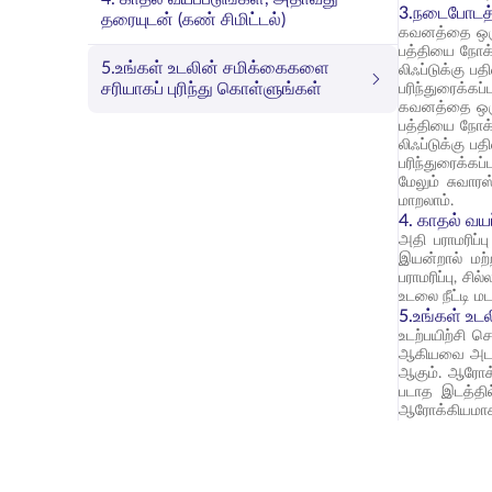
3.நடைபோடத்
தரையுடன் (கண் சிமிட்டல்)
கவனத்தை ஒரும
பத்தியை நோக்
5.உங்கள் உடலின் சமிக்கைகளை
லிஃப்டுக்கு ப
சரியாகப் புரிந்து கொள்ளுங்கள்
பரிந்துரைக்கப
கவனத்தை ஒரும
பத்தியை நோக்
லிஃப்டுக்கு ப
பரிந்துரைக்க
மேலும் சுவார
மாறலாம்.
4. காதல் வய
அதி பராமரிப்
இயன்றால் மற்
பராமரிப்பு, 
உடலை நீட்டி ம
5.உங்கள் உட
உடற்பயிற்சி 
ஆகியவை அடங்க
ஆகும். ஆரோக்
படாத இடத்தில
ஆரோக்கியமாகவு