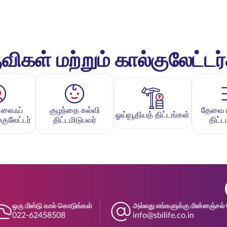
விகள் மற்றும் கால்குலேட்டர
 லைஃப்
குழந்தை கல்வி
தேவை பக
ஓய்வூதியத் திட்டங்கள்
குலேட்டர்
திட்டமிடுபவர்
திட்ட
ஒரு மிஸ்டு கால் கொடுங்கள்
அல்லது எங்களுக்கு மின்னஞ்சல் 
022-62458508
info@sbilife.co.in