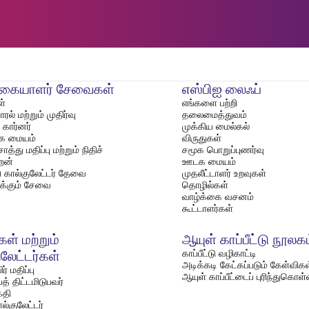
்கையாளர் சேவைகள்
எஸ்பிஐ லைஃப்
்
எங்களை பற்றி
ல் மற்றும் முதிர்வு
தலைமைத்துவம்
கார்னர்
முக்கிய மைல்கல்
்க மையம்
விருதுகள்
த்து மதிப்பு மற்றும் நிதிச்
சமூக பொறுப்புணர்வு
றன்
ஊடக மையம்
்டு கால்குலேட்டர் தேவை
முதலீட்டாளர் உறவுகள்
்க்கும் சேவை
தொழில்கள்
வாழ்க்கை வசனம்
கூட்டாளர்கள்
ள் மற்றும்
ஆயுள் காப்பீட்டு நூலக
காப்பீட்டு வழிகாட்டி
ுலேட்டர்கள்
அடிக்கடி கேட்கப்படும் கேள்விகள
் மதிப்பு
ஆயுள் காப்பீட்டைப் புரிந்துகொள
த் திட்டமிடுபவர்
்தி
ல்குலேட்டர்