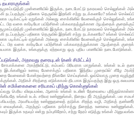
 தயாராகுங்கள்
ுகப்படுத்தி முன்னணியில் இருக்க, நடைபோட்டு நகரவலம் செல்லுங்கள் அல்
கி நடப்பதற்குப் பதிலாக தெருவில் இறங்கி சற்று நடக்கலாமே? உங்கள் செல்ல
திலாக படிக்கட்டில் ஏறுங்கள் அல்லது சைக்கிளில் வேலைக்குச் செல்லுங்கள், உங
்பட்ட பிற வகை கார்டியோ பயிற்சிகள் பக்கவாதத்துக்கான ஆபத்தைக் குறைக்கும்
ுகப்படுத்தி முன்னணியில் இருக்க, நடைபோட்டு நகரவலம் செல்லுங்கள் அல்
கி நடப்பதற்குப் பதிலாக தெருவில் இறங்கி சற்று நடக்கலாமே? உங்கள் செல்ல
திலாக படிக்கட்டில் ஏறுங்கள் அல்லது சைக்கிளில் வேலைக்குச் செல்லுங்கள், உங
ப்பட்ட பிற வகை கார்டியோ பயிற்சிகள் பக்கவாதத்துக்கான ஆபத்தைக் குறைக்க
ஸ்யமாக இருக்க, உங்களுக்கு ஏற்றவாறு ஒரு புதிய பாணியில் நடைபோடுங்கள்.
ப்படுங்கள், அதாவது தரையுடன் (கண் சிமிட்டல்)
பு சோபாக்களை அகற்றிவிட்டு, கம்பளப் பிரியராக மாறுங்கள். உங்கள் உடல் 
ற இடங்களிலும் உணவு மேசைக்குப் பதிலாக 'இந்திய முறையில்' கீழே அமர்ந்து
சில்லறை வேலைகள் போன்றவற்றை நீங்களே செய்யுங்கள். ஒவ்வொரு முறை எழுந்து
டக்குங்கள். அதிகச் சிரத்தை எடுக்காமல் திடமாக இருப்பதற்கு இது ஒரு சுல
லின் சமிக்கைகளை சரியாகப் புரிந்து கொள்ளுங்கள்
செய்வது பெரிய விஷயமல்ல, ஆனால் உங்கள் உடலின் தேவையை புரிந்துகொள்ளாவி
ியதே உங்கள் உடல். சரிவர உண்ணுங்கள், நிறைய நீர் அருந்துங்கள். பல சமயங்
கியமற்ற, அவசியமற்ற உண்ணுதலைத் தடுக்க சிறந்த வழி, அதிகத் தண்ணீர் 
் வையுங்கள், அதற்குப் பதிலாக நார்ச்சத்து நிறைந்த உணவை உண்ணுங்கள்.
ம் இருக்க உதவும் என்று நம்புகிறோம், சற்று நேரம் எடுத்து உங்கள் அனுபவங