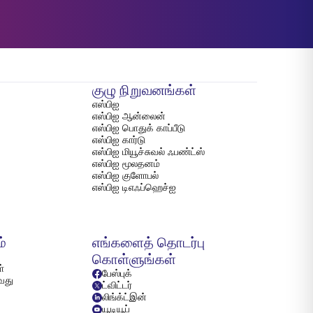
குழு நிறுவனங்கள்
எஸ்பிஐ
எஸ்பிஐ ஆன்லைன்
எஸ்பிஐ பொதுக் காப்பீடு
எஸ்பிஐ கார்டு
எஸ்பிஐ மியூச்சுவல் ஃபண்ட்ஸ்
எஸ்பிஐ மூலதனம்
எஸ்பிஐ குளோபல்
எஸ்பிஐ டிஎஃப்ஹெச்ஐ
ம்
எங்களைத் தொடர்பு
கொள்ளுங்கள்
்
பேஸ்புக்
்வது
ட்விட்டர்
லிங்க்ட்இன்
யூடியூப்