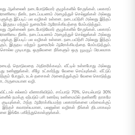
லது ஆன்லைன் நடைபோடுவோர் குழுக்களில் சேருங்கள். பலகாரப்
ப்பிராணியை நீண்ட நடைப்பயணம் அழைத்துச் செல்லுங்கள் அல்லது
்களுக்கு இப்படிப் பல வழிகள் உள்ளன. நடைபயிற்சி அல்லது இந்தப்
, இருதய மற்றும் நுரையீரல் ஆரோக்கியத்தை மேம்படுத்தும்.
லது ஆன்லைன் நடைபோடுவோர் குழுக்களில் சேருங்கள். பலகாரப்
ப்பிராணியை நீண்ட நடைப்பயணம் அழைத்துச் செல்லுங்கள் அல்லது
்களுக்கு இப்படிப் பல வழிகள் உள்ளன. நடைபயிற்சி அல்லது இந்தப்
ும், இருதய மற்றும் நுரையீரல் ஆரோக்கியத்தை மேம்படுத்தும்.
 சொல்ல முடியாது, ஒருவேளை நீங்களும் ஒரு யூடியூப் பிரபலமாக
தரையைத் தொடுவதை அதிகரிக்கவும். வீட்டில் உள்ளபோது அல்லது
 உண்ணுங்கள். கீழே உட்கார்ந்து வேலை செய்யுங்கள். வீட்டுப்
நிற்கும் போதும், உடல் தசைகள் அனைத்துக்கும் வேலை கொடுத்து
பமான, அருமையான வழி.
ட்டால் எல்லாம் வீணாகிவிடும். சாப்பாடு 70%, செயல்பாடு 30%
களில் நமக்கு ஏற்படும் பசி உணர்வு உண்மையில் தண்ணீர் தாகமே
குடியுங்கள், அந்த ஆரோக்கியமற்ற பலகாரங்களை பார்வைக்குப்
 இந்தச் சுவாரஸ்யமான, பலனுள்ள வழிகள் நீங்கள் திடமாகவும்
்களை இங்கே பகிர்ந்துகொள்ளுங்கள்.