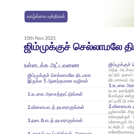
வாழ்க்கை யுக்திகள்
10th Nov 2025
ஜிம்முக்குச் செல்லாமலே
ஜிம்முக்கு
உள்ளடக்க அட்டவணை
அந்த அடக்கமா
ஜிம்முக்குச் செல்லாமலே திடமாக
தட்டும் தசைப்
திடமாகவும் ஆ
இருக்க 5 ஆனந்தமான வழிகள்
1.உடலை அசை
நடன தளத்தில் 
1.உடலை அசைத்தாட்டுங்கள்
போக்கும் என்
தட்டிவிட்டு ச
2.விளையாடத
2.விளையாடத் தயாராகுங்கள்
பூங்காவில் ச
உங்களுக்குச்
3.நடைபோடத் தயாராகுங்கள்
உற்சாகமும் பெ
உடல்திடம் ம
கலோரிகளையும்
4. காதல் வயப்படுங்கள், அதாவது