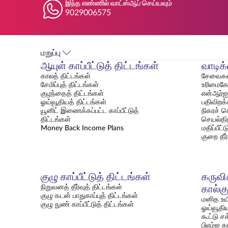
இந்த எண்ணில் வாட்ஸ்ஆப் செய்யவும்
9029006575
மறுப்பு
ஆயுள் காப்பீட்டுத் திட்டங்கள்
வாடிக
காலத் திட்டங்கள்
சேவைகள
சேமிப்புத் திட்டங்கள்
உரிமைகோர
குழந்தைத் திட்டங்கள்
என்ஆர்ஐ 
ஓய்வூதியத் திட்டங்கள்
பதிவிறக
யூனிட் இணைக்கப்பட்ட காப்பீட்டுத்
நிகரச் சொ
திட்டங்கள்
செயல்தி
Money Back Income Plans
மதிப்பீட
குறை தீர
குழு காப்பீட்டுத் திட்டங்கள்
கருவிக
நிறுவனத் தீர்வுத் திட்டங்கள்
கால்க
குழு கடன் பாதுகாப்புத் திட்டங்கள்
மனித உயிர
குழு நுண் காப்பீட்டுத் திட்டங்கள்
ஓய்வூதிய
கூட்டு சக
பிஎம்ஐ கா