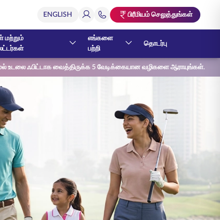
பிரீமியம் செலுத்துங்கள்
் மற்றும்
எங்களை
தொடர்பு
ேட்டர்கள்
பற்றி
லாமல் உடலை ஃபிட்டாக வைத்திருக்க 5 வேடிக்கையான வழிகளை ஆராயுங்கள்.