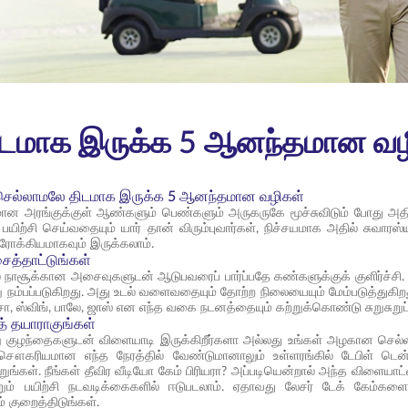
 திடமாக இருக்க 5 ஆனந்தமான வ
ச் செல்லாமலே திடமாக இருக்க 5 ஆனந்தமான வழிகள்
ன அரங்குக்குள் ஆண்களும் பெண்களும் அருகருகே மூச்சுவிடும் போது அதி
 பயிற்சி செய்வதையும் யார் தான் விரும்புவார்கள், நிச்சயமாக அதில் சுவாரஸ
ரோக்கியமாகவும் இருக்கலாம்.
த்தாட்டுங்கள்
நாசூக்கான அசைவுகளுடன் ஆடுபவரைப் பார்ப்பதே கண்களுக்குக் குளிர்ச்சி. நட
று நம்பப்படுகிறது. அது உடல் வளைவதையும் தோற்ற நிலையையும் மேம்படுத்துகி
ல்சா, ஸ்விங், பாலே, ஜாஸ் என எந்த வகை நடனத்தையும் கற்றுக்கொண்டு சுறுசுறுப
் தயாராகுங்கள்
ிறு குழந்தைகளுடன் விளையாடி இருக்கிறீர்களா அல்லது உங்கள் அழகான செல்
 சௌகரியமான எந்த நேரத்தில் வேண்டுமானாலும் உள்ளரங்கில் டேபிள் டென்னில
றுங்கள். நீங்கள் தீவிர வீடியோ கேம் பிரியரா? அப்படியென்றால் அந்த விளையாட்
ற்றும் பயிற்சி நடவடிக்கைகளில் ஈடுபடலாம். ஏதாவது லேசர் டேக் கேம
 குறைத்திடுங்கள்.