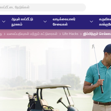
ஆயுள் காப்பீட்டு
வாடிக்கையாளர்
கருவிகள
நூலகம்
சேவைகள்
கால்குல
து
வலைப்பதிவுகள் மற்றும் கட்டுரைகள்
Life Hacks
ஜிம்மிற்குச் செல்