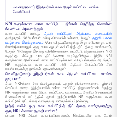
வெளிநாடுவாழ் இந்தியர்கள் கால ஆயுள் காப்பீட்டை வாங்க
வேண்டுமா?
NRI-களுக்கான கால காப்பீடு - நீங்கள் தெரிந்து கொள்ள
வேண்டிய அனைத்தும்
கால காப்பீடு என்பது
ஆயுள் காப்பீட்டின் அடிப்படை வகைகளில்
ஒன்றாகும். பிரீமியங்கள் மலிவு விலையில் உள்ளன, மேலும்
குறுகிய கால
வாழ்க்கை இலக்குகளைப்
பெற விரும்புவோருக்கு இது சரியானது. யார்
வேண்டுமானாலும் ஒரு கால ஆயுள் காப்பீட்டுத் திட்டத்தை வாங்கலாம்,
மேலும் NRIகளும் இதற்கு விதிவிலக்கல்ல. காப்பீட்டு நிறுவனங்கள் NRI
களுக்கு பல்வேறு கால திட்டங்களை வழங்குகின்றன, இதில் NRI
களுக்கான ஆன்லைன் கால காப்பீட்டுக்கான விருப்பங்களும் அடங்கும்.
NRI களுக்கான கால காப்பீடு பற்றி அதிகம் கேட்கப்படும் சில
கேள்விகளுக்கு நாங்கள் பதிலளிக்கிறோம்.
வெளிநாடுவாழ் இந்தியர்கள் கால ஆயுள் காப்பீட்டை வாங்க
முடியுமா?
ஆம், NRI-க்கள் சில விதிமுறைகள் மற்றும் நிபந்தனைகளை பூர்த்தி
செய்யும் வரை, இந்தியாவில் உள்ள காப்பீட்டு நிறுவனங்களிடமிருந்து
NRI-களுக்கான கால ஆயுள் காப்பீட்டை வாங்கலாம். அந்நிய செலாவணி
மேலாண்மைச் சட்டத்தின் மூலம் இந்தியாவில் NRI-களுக்கான கால
காப்பீட்டுத் திட்டத்தை வாங்குவது எளிதாக்கப்பட்டுள்ளது.
இந்தியாவில் ஒரு கால காப்பீட்டுத் திட்டத்தை வாங்குவதற்கு
ஒரு NRI-க்கான தகுதி என்ன?
ஒருவர் NRI ஆகக் கருதப்படுவதற்கும், இந்தியாவில் ஒரு டேர்ம்