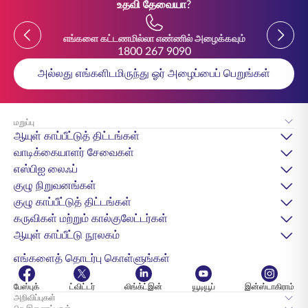
உதவி தேவையா?
Previous
Previou
எங்களை கட்டணமில்லா எண்ணில் அழைக்கவும்
1800 267 9090
அல்லது எங்களிடமிருந்து ஓர் அழைப்பைப் பெறுங்கள்
மறுப்பு
ஆயுள் காப்பீட்டுத் திட்டங்கள்
வாடிக்கையாளர் சேவைகள்
எஸ்பிஐ லைஃப்
குழு நிறுவனங்கள்
குழு காப்பீட்டுத் திட்டங்கள்
கருவிகள் மற்றும் கால்குலேட்டர்கள்
ஆயுள் காப்பீட்டு நூலகம்
எங்களைத் தொடர்பு கொள்ளுங்கள்
பேஸ்புக்
ட்விட்டர்
லிங்க்ட்இன்
யூடியூப்
இன்ஸ்டாகிராம்
அறிவிப்புகள்