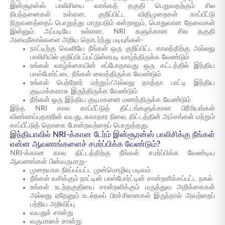
இன்சூரன்ஸ் பாலிசியை வாங்கத் தகுதி பெறுவதற்கும் சில
நிபந்தனைகள் உள்ளன. குறிப்பிட்ட விதிமுறைகள் காப்பீட்டு
நிறுவனத்தைப் பொறுத்து மாறுபடும் என்றாலும், பொதுவான தேவைகள்
இன்னும் அப்படியே உள்ளன. NRI களுக்கான சில தகுதி
அளவுகோல்களை அறிய தொடர்ந்து படியுங்கள்-
நாட்டிற்கு வெளியே நீங்கள் ஒரு குறிப்பிட்ட காலத்திற்கு அல்லது
பாலிசியில் குறிப்பிடப்பட்டுள்ளபடி வாழ்ந்திருக்க வேண்டும்
உங்கள் வாழ்க்கையின் எப்போதாவது ஒரு கட்டத்தில் இந்திய
பாஸ்போர்ட்டை நீங்கள் வைத்திருக்க வேண்டும்
உங்கள் பெற்றோர் மற்றும்/அல்லது தாத்தா பாட்டி இந்திய
குடிமக்களாக இருந்திருக்க வேண்டும்
நீங்கள் ஒரு இந்திய குடிமகனை மணந்திருக்க வேண்டும்
இந்த NRI கால காப்பீட்டுத் திட்டங்களுக்கான பிரீமியங்கள்
விண்ணப்பதாரரின் வயது, சுகாதார நிலை, திட்டத்தின் அம்சங்கள் மற்றும்
காப்பீட்டுத் தொகை போன்றவற்றைப் பொறுத்தது.
இந்தியாவில் NRI-க்கான டேர்ம் இன்சூரன்ஸ் பாலிசிக்கு நீங்கள்
என்ன ஆவணங்களைச் சமர்ப்பிக்க வேண்டும்?
NRI-க்கான கால திட்டத்திற்கு நீங்கள் சமர்ப்பிக்க வேண்டிய
ஆவணங்கள் பின்வருமாறு-
முறையாக நிரப்பப்பட்ட முன்மொழிவு படிவம்
நீங்கள் வசிக்கும் நாட்டின் பாஸ்போர்ட்டின் சான்றளிக்கப்பட்ட நகல்
உங்கள் உடற்தகுதியை சான்றளிக்கும் மருத்துவ அறிக்கைகள்
அல்லது ஏதேனும் உடல்நலப் பிரச்சினைகள் இருந்தால் அவற்றைப்
பற்றிய அறிவிப்பு
வயதுச் சான்று
வருமானச் சான்று