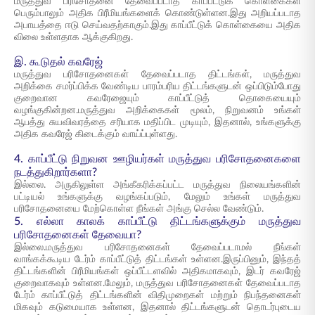
மருத்துவ பரிசோதனை தேவைப்படாத காப்பீட்டுக் கொள்கைகள்
பெரும்பாலும் அதிக பிரீமியங்களைக் கொண்டுள்ளன.இது அறியப்படாத
அபாயத்தை ஈடு செய்வதற்காகும்.இது காப்பீட்டுக் கொள்கையை அதிக
விலை உள்ளதாக ஆக்குகிறது.
இ. கூடுதல் கவரேஜ்
மருத்துவ பரிசோதனைகள் தேவைப்படாத திட்டங்கள், மருத்துவ
அறிக்கை சமர்ப்பிக்க வேண்டிய பாரம்பரிய திட்டங்களுடன் ஒப்பிடும்போது
குறைவான கவரேஜையும் காப்பீட்டுத் தொகையையும்
வழங்குகின்றன.மருத்துவ அறிக்கைகள் மூலம், நிறுவனம் உங்கள்
ஆபத்து சுயவிவரத்தை சரியாக மதிப்பிட முடியும், இதனால், உங்களுக்கு
அதிக கவரேஜ் கிடைக்கும் வாய்ப்புள்ளது.
4. காப்பீட்டு நிறுவன ஊழியர்கள் மருத்துவ பரிசோதனைகளை
நடத்துகிறார்களா?
இல்லை. அருகிலுள்ள அங்கீகரிக்கப்பட்ட மருத்துவ நிலையங்களின்
பட்டியல் உங்களுக்கு வழங்கப்படும், மேலும் உங்கள் மருத்துவ
பரிசோதனையை மேற்கொள்ள நீங்கள் அங்கு செல்ல வேண்டும்.
5. எல்லா காலக் காப்பீட்டு திட்டங்களுக்கும் மருத்துவ
பரிசோதனைகள் தேவையா?
இல்லை.மருத்துவ பரிசோதனைகள் தேவைப்படாமல் நீங்கள்
வாங்கக்கூடிய டேர்ம் காப்பீட்டுத் திட்டங்கள் உள்ளன.இருப்பினும், இந்தத்
திட்டங்களின் பிரீமியங்கள் ஒப்பீட்டளவில் அதிகமாகவும், இடர் கவரேஜ்
குறைவாகவும் உள்ளன.மேலும், மருத்துவ பரிசோதனைகள் தேவைப்படாத
டேர்ம் காப்பீட்டுத் திட்டங்களின் விதிமுறைகள் மற்றும் நிபந்தனைகள்
மிகவும் கடுமையாக உள்ளன, இதனால் திட்டங்களுடன் தொடர்புடைய