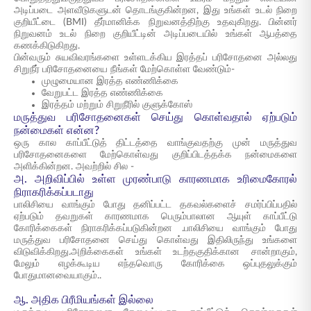
அடிப்படை அளவீடுகளுடன் தொடங்குகின்றன, இது உங்கள் உடல் நிறை
குறியீட்டை (BMI) தீர்மானிக்க நிறுவனத்திற்கு உதவுகிறது. பின்னர்
நிறுவனம் உடல் நிறை குறியீட்டின் அடிப்படையில் உங்கள் ஆபத்தை
கணக்கிடுகிறது.
பின்வரும் சுயவிவரங்களை உள்ளடக்கிய இரத்தப் பரிசோதனை அல்லது
சிறுநீர் பரிசோதனையை நீங்கள் மேற்கொள்ள வேண்டும்-
முழுமையான இரத்த எண்ணிக்கை
வேறுபட்ட இரத்த எண்ணிக்கை
இரத்தம் மற்றும் சிறுநீரில் குளுக்கோஸ்
மருத்துவ பரிசோதனைகள் செய்து கொள்வதால் ஏற்படும்
நன்மைகள் என்ன?
ஒரு கால காப்பீட்டுத் திட்டத்தை வாங்குவதற்கு முன் மருத்துவ
பரிசோதனைகளை மேற்கொள்வது குறிப்பிடத்தக்க நன்மைகளை
அளிக்கின்றன. அவற்றில் சில -
அ. அறிவிப்பில் உள்ள முரண்பாடு காரணமாக உரிமைகோரல்
நிராகரிக்கப்படாது
பாலிசியை வாங்கும் போது தனிப்பட்ட தகவல்களைச் சமர்ப்பிப்பதில்
ஏற்படும் தவறுகள் காரணமாக பெரும்பாலான ஆயுள் காப்பீட்டு
கோரிக்கைகள் நிராகரிக்கப்படுகின்றன .பாலிசியை வாங்கும் போது
மருத்துவ பரிசோதனை செய்து கொள்வது இதிலிருந்து உங்களை
விடுவிக்கிறது.அறிக்கைகள் உங்கள் உடற்தகுதிக்கான சான்றாகும்,
மேலும் எழக்கூடிய எந்தவொரு கோரிக்கை ஒப்புதலுக்கும்
போதுமானவையாகும்..
ஆ. அதிக பிரீமியங்கள் இல்லை