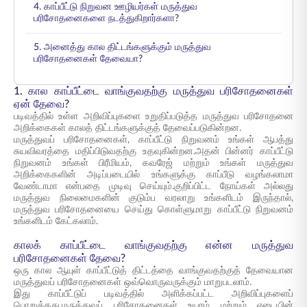
4. காப்பீட்டு நிறுவன ஊழியர்கள் மருத்துவ
பரிசோதனைகளை நடத்துகிறார்களா?
5. அனைத்து கால திட்டங்களுக்கும் மருத்துவ
பரிசோதனைகள் தேவையா?
1. கால காப்பீட்டை வாங்குவதற்கு மருத்துவ பரிசோதனைகள்
ஏன் தேவை?
படிவத்தில் உள்ள அறிவிப்புகளை உறுதிப்படுத்த மருத்துவ பரிசோதனை
அறிக்கைகள் காலத் திட்டங்களுக்குத் தேவைப்படுகின்றன.
மருத்துவப் பரிசோதனைகள், காப்பீட்டு நிறுவனம் உங்கள் ஆபத்து
சுயவிவரத்தை மதிப்பிடுவதற்கு உதவுகின்றன.அதன் பின்னர் காப்பீட்டு
நிறுவனம் உங்கள் பிரீமியம், கவரேஜ் மற்றும் உங்கள் மருத்துவ
அறிக்கைகளின் அடிப்படையில் உங்களுக்கு காப்பீடு வழங்கலாமா
வேண்டாமா என்பதை முடிவு செய்யும்.குறிப்பிட்ட நோய்கள் அல்லது
மருத்துவ நிலைமைகளின் குடும்ப வரலாறு உங்களிடம் இருந்தால்,
மருத்துவ பரிசோதனையை செய்து கொள்ளுமாறு காப்பீட்டு நிறுவனம்
உங்களிடம் கேட்கலாம்.
காலக் காப்பீட்டை வாங்குவதற்கு என்ன மருத்துவ
பரிசோதனைகள் தேவை?
ஒரு கால ஆயுள் காப்பீட்டுத் திட்டத்தை வாங்குவதற்குத் தேவையான
மருத்துவப் பரிசோதனைகள் ஒவ்வொருவருக்கும் மாறுபடலாம்.
இது காப்பீட்டுப் படிவத்தில் அளிக்கப்பட்ட அறிவிப்புகளைப்
பொறுத்தது.மருத்துவப் பரிசோதனைகள் உயரம் மற்றும் எடையின்