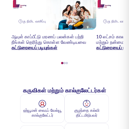
௫ நிமிட வாசிப்பு
௫ நிமிட வாசிப்
ஆயுள் காப்பீட்டு மரணப் பலன்கள் பற்றி
10 லட்சம் காலக்
நீங்கள் தெரிந்து கொள்ள வேண்டியவை
மற்றும் நன்மைகள
கட்டுரையைப் படியுங்கள்
கட்டுரையைப் படி
கருவிகள் மற்றும் கால்குலேட்டர்கள்
ஹ்யூமன் லைஃப் வேல்யூ
குழந்தை கல்வி
கால்குலேட்டர்
திட்டமிடுபவர்