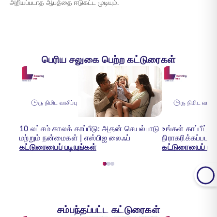
அறியப்படாத ஆபத்தை ஈடுகட்ட முடியும்.
பெரிய சலுகை பெற்ற கட்டுரைகள்
௫ நிமிட வாசிப்பு
௫ நிமிட வாசிப்
10 லட்சம் காலக் காப்பீடு: அதன் செயல்பாடு
உங்கள் காப்பீட்ட
மற்றும் நன்மைகள் | எஸ்பிஐ லைஃப்
நிராகரிக்கப்பட
கட்டுரையைப் படியுங்கள்
கட்டுரையைப் படி
சம்பந்தப்பட்ட கட்டுரைகள்