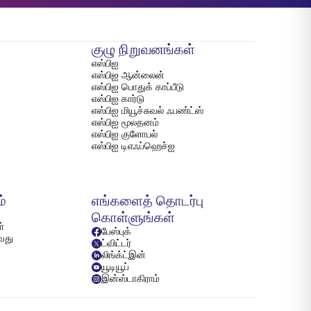
குழு நிறுவனங்கள்
எஸ்பிஐ
எஸ்பிஐ ஆன்லைன்
எஸ்பிஐ பொதுக் காப்பீடு
எஸ்பிஐ கார்டு
எஸ்பிஐ மியூச்சுவல் ஃபண்ட்ஸ்
எஸ்பிஐ மூலதனம்
எஸ்பிஐ குளோபல்
எஸ்பிஐ டிஎஃப்ஹெச்ஐ
ம்
எங்களைத் தொடர்பு
கொள்ளுங்கள்
்
பேஸ்புக்
்வது
ட்விட்டர்
லிங்க்ட்இன்
யூடியூப்
இன்ஸ்டாகிராம்