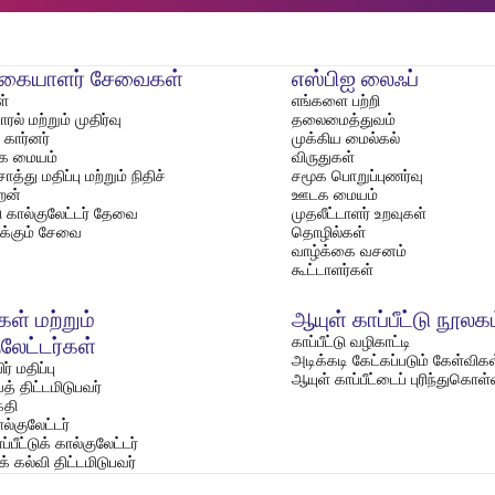
்கையாளர் சேவைகள்
எஸ்பிஐ லைஃப்
்
எங்களை பற்றி
ல் மற்றும் முதிர்வு
தலைமைத்துவம்
கார்னர்
முக்கிய மைல்கல்
்க மையம்
விருதுகள்
த்து மதிப்பு மற்றும் நிதிச்
சமூக பொறுப்புணர்வு
றன்
ஊடக மையம்
்டு கால்குலேட்டர் தேவை
முதலீட்டாளர் உறவுகள்
்க்கும் சேவை
தொழில்கள்
வாழ்க்கை வசனம்
கூட்டாளர்கள்
ள் மற்றும்
ஆயுள் காப்பீட்டு நூலக
காப்பீட்டு வழிகாட்டி
ுலேட்டர்கள்
அடிக்கடி கேட்கப்படும் கேள்விகள
் மதிப்பு
ஆயுள் காப்பீட்டைப் புரிந்துகொள
த் திட்டமிடுபவர்
்தி
ல்குலேட்டர்
்பீட்டுக் கால்குலேட்டர்
் கல்வி திட்டமிடுபவர்