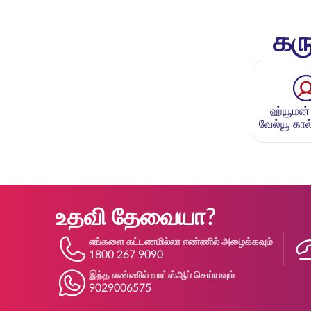
கரு
ஹ்யூமன்
வேல்யூ கால்
உதவி தேவையா?
எங்களை கட்டணமில்லா எண்ணில் அழைக்கவும்
1800 267 9090
இந்த எண்ணில் வாட்ஸ்ஆப் செய்யவும்
9029006575