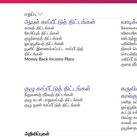
மறுப்பு
ஆயுள் காப்பீட்டுத் திட்டங்கள்
வாடிக
காலத் திட்டங்கள்
சேவைகள
சேமிப்புத் திட்டங்கள்
உரிமைகோர
குழந்தைத் திட்டங்கள்
என்ஆர்ஐ 
ஓய்வூதியத் திட்டங்கள்
பதிவிறக
யூனிட் இணைக்கப்பட்ட காப்பீட்டுத்
நிகரச் சொ
திட்டங்கள்
செயல்தி
Money Back Income Plans
மதிப்பீட
குறை தீர
குழு காப்பீட்டுத் திட்டங்கள்
கருவிக
நிறுவனத் தீர்வுத் திட்டங்கள்
கால்க
குழு கடன் பாதுகாப்புத் திட்டங்கள்
மனித உயிர
குழு நுண் காப்பீட்டுத் திட்டங்கள்
ஓய்வூதிய
கூட்டு சக
பிஎம்ஐ கா
காலக் காப
குழந்தைக
அறிவிப்புகள்