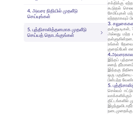
சக்திக்கு ஏற்
கூடுதல் செலவ
4. அவசர நிதியில் முதலீடு
சேமிப்புகள் ம
செய்யுங்கள்
ஏற்றதாகவும் ப
3. சலுகைகளா
தள்ளுபடிகள்,
5. புத்திசாலித்தனமாக முதலீடு
அல்லது மற்ற
செய்யத் தொடங்குங்கள்
தள்ளுகின்றன. 
உங்கள் தேவைக
குறைப்பேன் என
4.அவசரகால ந
இந்தப் புத்த
எனத் தீர்மானம்
இத்தகு நிதிய
ஒரு பகுதியை 
பின்பற்ற வேண்
5. புத்திசால
செல்வம் ஈட்டு
வாக்களிக்கும்
திட்டங்களில் 
இழந்துவிடாதீர
நடைமுறைக்கு உ