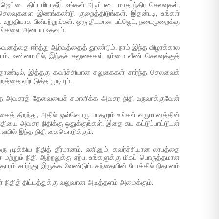
்ஜெட்டை திட்டமிடாதீர். உங்கள் அடிப்படை மாதாந்திர செலவுகள்,
ற செலவுகளை இணங்கண்டு குறைத்திடுங்கள். இதன்படி, உங்கள்
ை உறுதியாக பின்பற்றுங்கள். ஒரு திடமான பட்ஜெட், நடைமுறைக்கு
்மானங்களை அடைய உதவும்.
கவனத்தை ஈர்த்து ஆர்வத்தைத் தூண்டும். நாம் இந்த விழாக்கால
். உண்மையில், இந்தச் சலுகைகள் நம்மை வீண் செலவுக்குத்
.
ுத்தாண்டில், இத்தகு கவர்ச்சியான சலுகைகள் சார்ந்த செலவைக்
த்தை ஏற்படுத்த முடியும்.
சார்ந்த அவசரத் தேவையைச் சமாளிக்க அவசர நிதி உருவாக்குவேன்
்கைத் திறந்து, அதில் ஒவ்வொரு மாதமும் உங்கள் வருமானத்தின்
ியை அவசர நிதிக்கு ஒதுக்குங்கள். இதை சுய கட்டுப்பாட்டுடன்
லையில் இந்த நிதி கைகொடுக்கும்.
 ஒரு முக்கிய நிதித் தீர்மானம். எனினும், கவர்ச்சியான லாபத்தை
 மற்றும் நிதி ஆற்றலுக்கு ஏற்ப, உங்களுக்கு மிகப் பொருத்தமான
ுகாதாரம் சார்ந்து இருக்க வேண்டும். சந்தையின் போக்கில் நிதானம்
் நிதித் திட்டத்துக்கு வலுவான அடித்தளம் அமைக்கும்.