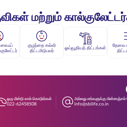
விகள் மற்றும் கால்குலேட்டர
 லைஃப்
குழந்தை கல்வி
தேவை பக
ஓய்வூதியத் திட்டங்கள்
குலேட்டர்
திட்டமிடுபவர்
திட்ட
ஒரு மிஸ்டு கால் கொடுங்கள்
அல்லது எங்களுக்கு மின்னஞ்சல் 
022-62458508
info@sbilife.co.in