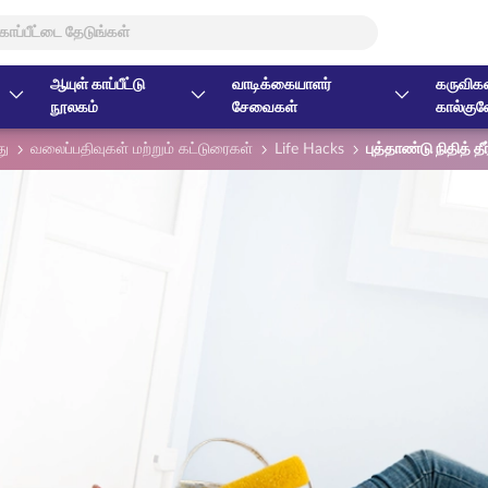
ஆயுள் காப்பீட்டு
வாடிக்கையாளர்
கருவிகள
நூலகம்
சேவைகள்
கால்குல
து
வலைப்பதிவுகள் மற்றும் கட்டுரைகள்
Life Hacks
புத்தாண்டு நிதித் 