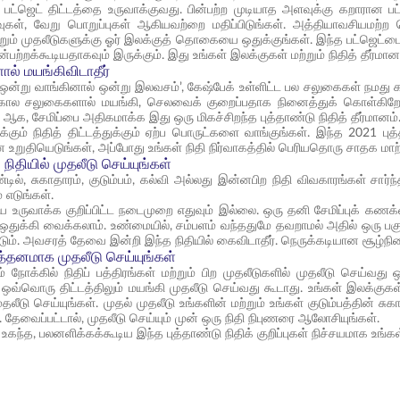
ற பட்ஜெட் திட்டத்தை உருவாக்குவது. பின்பற்ற முடியாத அளவுக்கு கறாரான பட
ுகள், வேறு பொறுப்புகள் ஆகியவற்றை மதிப்பிடுங்கள். அத்தியாவசியமற்
ற்றும் முதலீடுகளுக்கு ஓர் இலக்குத் தொகையை ஒதுக்குங்கள். இந்த பட்ஜெட்ட
ின்பற்றக்கூடியதாகவும் இருக்கும். இது உங்கள் இலக்குகள் மற்றும் நிதித் தீர
ல் மயங்கிவிடாதீர்
 ‘ஒன்று வாங்கினால் ஒன்று இலவசம்’, கேஷ்பேக் உள்ளிட்ட பல சலுகைகள் நமது 
 கால சலுகைகளால் மயங்கி, செலவைக் குறைப்பதாக நினைத்துக் கொள்கிறோம
ஆக, சேமிப்பை அதிகமாக்க இது ஒரு மிகச்சிறந்த புத்தாண்டு நிதித் தீர்மானம்
்கும் நிதித் திட்டத்துக்கும் ஏற்ப பொருட்களை வாங்குங்கள். இந்த 2021 ப
 உறுதியெடுங்கள், அப்போது உங்கள் நிதி நிர்வாகத்தில் பெரியதொரு சாதக மாற்ற
ிதியில் முதலீடு செய்யுங்கள்
ாண்டில், சுகாதாரம், குடும்பம், கல்வி அல்லது இன்னபிற நிதி விவகாரங்கள் 
 எடுங்கள்.
ை உருவாக்க குறிப்பிட்ட நடைமுறை எதுவும் இல்லை. ஒரு தனி சேமிப்புக் கணக
ஒதுக்கி வைக்கலாம். உண்மையில், சம்பளம் வந்ததுமே தவறாமல் அதில் ஒரு பகுத
டும். அவசரத் தேவை இன்றி இந்த நிதியில் கைவிடாதீர். நெருக்கடியான சூழ்நி
ித்தனமாக முதலீடு செய்யுங்கள்
ம் நோக்கில் நிதிப் பத்திரங்கள் மற்றும் பிற முதலீடுகளில் முதலீடு செய்வது
 ஒவ்வொரு திட்டத்திலும் மயங்கி முதலீடு செய்வது கூடாது. உங்கள் இலக்குகள்
முதலீடு செய்யுங்கள். முதல் முதலீடு உங்களின் மற்றும் உங்கள் குடும்பத்தின் ச
். தேவைப்பட்டால், முதலீடு செய்யும் முன் ஒரு நிதி நிபுணரை ஆலோசியுங்கள்.
கந்த, பலனளிக்கக்கூடிய இந்த புத்தாண்டு நிதிக் குறிப்புகள் நிச்சயமாக உங்கள