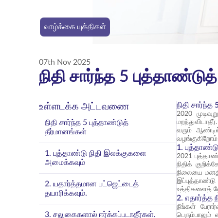
வாழ்க்கை யுக்திகள்
07th Nov 2025
நிதி சார்ந்த 5 புத்தாண்டுத
நிதி சார்ந்த
உள்ளடக்க அட்டவணை
2020 முடிவுற
நிதி சார்ந்த 5 புத்தாண்டுத்
மறந்துவிடாதீர்.
வரும் ஆண்டில
தீர்மானங்கள்
வழங்குகிறோம்
1. புத்தாண்
1. புத்தாண்டு நிதி இலக்குகளை
2021 புத்தாண்
அமைக்கவும்
நிதிக் குறிக
நிலையை மனதில
இப்புத்தாண்ட
2. யதார்த்தமான பட்ஜெட்டைத்
உத்திகளைத் தே
தயாரிக்கவும்.
2. எதார்த்த 
நீங்கள் பேரா
3. சலுகைகளால் ஈர்க்கப்படாதீர்கள்.
பெரும்பாலும்