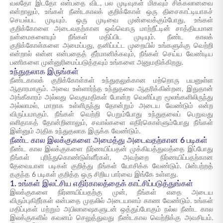
வலதோ இடதோ என்பதை விட, பல முடிவுகள் மிகவும் சிக்கலானவை
என்றாலும், உங்கள் நீண்டகாலக் குறிக்கோள் ஒரு திசைகாட்டியாகச்
செயல்பட முடியும். ஒரு முடிவை முன்வைக்கும்போது, உங்கள்
குறிக்கோளை அடைவதற்கான ஒவ்வொரு மாற்றீட்டின் சாத்தியமான
நன்மைகளையும் நீங்கள் மதிப்பிட முடியும். நீண்ட காலக்
குறிக்கோள்களை அமைப்பது, தனிப்பட்ட முறையில் உங்களுக்கு வெற்றி
என்றால் என்ன என்பதைத் தீர்மானிக்கவும், நீங்கள் செய்ய வேண்டிய
பணிகளை முன்னுரிமைப்படுத்தவும் உங்களை அனுமதிக்கிறது.
உந்துதலாக இருங்கள்
நீண்டகாலக் குறிக்கோள்கள் உந்துதலுக்கான மற்றொரு பயனுள்ள
ஆதாரமாகும். அவை உள்ளார்ந்த உந்துதலை ஆதரிக்கின்றன, இதுதான்
அங்கீகாரம் அல்லது வெகுமதிகள் போன்ற வெளிப்புற மூலங்களிலிருந்து
அல்லாமல், மாறாக உள்ளிருந்து தோன்றும் அடைய வேண்டும் என்ற
விருப்பமாகும். நீங்கள் வெற்றி பெறும்போது உந்துதலைப் பெறுவது
எளிதாகத் தோன்றினாலும், சவால்களை எதிர்கொள்ளும்போது நீங்கள்
இன்னும் அதிக உந்துதலாக இருக்க வேண்டும்.
நீண்ட கால இலக்குகளை அமைத்து அடைவதற்கான 6 படிகள்
நீண்ட கால இலக்குகளை நிர்ணயிப்பதன் முக்கியத்துவத்தை இப்போது
நீங்கள் புரிந்துகொண்டுள்ளீர்கள், அவற்றை நிர்ணயிப்பதற்கான
தேவையான படிகள் குறித்து நீங்கள் யோசிக்க வேண்டும். பின்பற்றத்
தகுந்த 6 படிகள் குறித்த ஒரு சிறிய பார்வை இங்கே உள்ளது.
1. உங்கள் இலட்சிய எதிர்காலத்தைக் காட்சிப்படுத்துங்கள்
இலக்குகளை நிர்ணயிப்பதற்கு முன், நீங்கள் எதை அடைய
விரும்புகிறீர்கள் என்பதை முதலில் அடையாளம் காண வேண்டும். உங்கள்
மதிப்புகள் மற்றும் அபிலாஷைகளுடன் ஒத்துப்போகும் நல்ல நீண்ட கால
இலக்குகளில் கவனம் செலுத்துவது நீண்டகால வெற்றிக்கு அவசியம்.