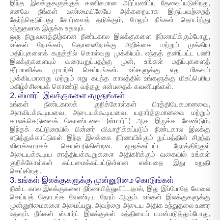
இந்த இலக்குகளுக்குக் கணிசமான அர்ப்பணிப்பு தேவைப்படுகிறது,
எனவே நீங்கள் உண்மையிலேயே அக்கறையாக இருப்பவற்றைத்
தேர்ந்தெடுப்பது சோர்வைத் தடுக்கும், மேலும் நீங்கள் தொடர்ந்து
உந்துதலாக இருக்க உதவும்.
ஒரு நிறுவனத்திற்கான நீண்டகால இலக்குகளை நிர்ணயிக்கும்போது,
உங்கள் நோக்கம், தொலைநோக்கு அறிக்கை மற்றும் முக்கிய
மதிப்புகளைக் கருத்தில் கொள்வது முக்கியம். எந்தத் தனிப்பட்ட பணி
இலக்குகளையும் வரையறுப்பதற்கு முன், உங்கள் மதிப்புகளைத்
தீர்மானிக்க முயற்சி செய்யுங்கள். உங்களுக்கு எது மிகவும்
முக்கியமானது மற்றும் எது கடந்த காலத்தில் உங்களுக்கு மிகப்பெரிய
மகிழ்ச்சியைக் கொண்டு வந்தது என்பதைக் கவனியுங்கள்.
2. ஸ்மார்ட் இலக்குகளை எழுதுங்கள்
உங்கள் நீண்டகாலக் குறிக்கோள்கள் பிரத்தியேகமானவை,
அளவிடக்கூடியவை, அடையக்கூடியவை, யதார்த்தமானவை மற்றும்
காலக்கெடுவைக் கொண்டவை (ஸ்மார்ட்) ஆக இருக்க வேண்டும்.
இந்தக் கட்டுரையில் பின்னர் விவாதிக்கப்படும் நீண்டகால இலக்கு
எடுத்துக்காட்டுகள் இந்த இலக்கை நிர்ணயிக்கும் நுட்பத்தின் சிறந்த
விளக்கமாகச் செயல்படுகின்றன. ஒதுக்கப்பட்ட நேரத்திற்குள்
அடையக்கூடிய சாத்தியக்கூறுகளை அதிகரிக்கும் வகையில் உங்கள்
குறிக்கோள்கள் கட்டமைக்கப்பட்டுள்ளன என்பதை இது உறுதி
செய்கிறது.
3. உங்கள் இலக்குகளுக்கு முன்னுரிமை கொடுங்கள்
நீண்ட கால இலக்குகளை நிர்ணயித்துவிட்டதால், இது இப்போதே வேலை
செய்யத் தொடங்க வேண்டிய நேரம் ஆகும். உங்கள் இலக்குகளுக்கு
முன்னுரிமைகளை அமைப்பது, அவற்றை அடைய அதிக உந்துதலை உணர
உதவும். நீங்கள் ஸ்மார்ட் இலக்குகள் உத்தியைப் பயன்படுத்தும்போது,