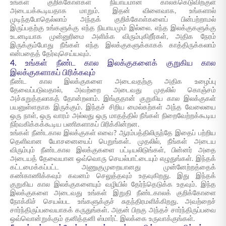
உங்கள் குறிக்கோள்கள் நியாயமான காலக்கெடுவிற்குள்
அடையக்கூடியதாக மாறும். இதன் விளைவாக, உங்களால்
முடிந்தபோதெல்லாம் அந்தக் குறிக்கோள்களைப் பின்பற்றாமல்
இருப்பதற்கு உங்களுக்கு எந்த நியாயமும் இல்லை. எந்த இலக்குகளுக்கு
உடனடியாக முன்னுரிமை அளிக்க விரும்புகிறீர்கள், அதிக நேரம்
இருக்கும்போது நீங்கள் எந்த இலக்குகளுக்காகக் காத்திருக்கலாம்
என்பதைத் தேர்வுசெய்யவும்.
4. உங்கள் நீண்ட கால இலக்குகளைக் குறுகிய கால
இலக்குகளாகப் பிரிக்கவும்
நீண்ட கால இலக்குகளை அடைவதற்கு அதிக உழைப்பு
தேவைப்படுவதால், அவற்றை அடைவது முதலில் கொஞ்சம்
அச்சுறுத்தலாகத் தோன்றலாம். இங்குதான் குறுகிய கால இலக்குகள்
பயனுள்ளதாக இருக்கும். இந்தச் சிறிய மைல்கற்கள் அந்த வேலையை
ஒரு நாள், ஒரு வாரம் அல்லது ஒரு மாதத்தில் நீங்கள் நிறைவேற்றக்கூடிய
நிர்வகிக்கக்கூடிய பணிகளாகப் பிரிக்கின்றன.
உங்கள் நீண்டகால இலக்குகள் எவை? ஆரம்பத்திலிருந்தே இதைப் பற்றிய
தெளிவான யோசனையைப் பெறுங்கள். முதலில், நீங்கள் அடைய
விரும்பும் நீண்டகால இலக்குகளை பட்டியலிடுங்கள், பின்னர் அதை
அடையத் தேவையான ஒவ்வொரு செயல்பாட்டையும் எழுதுங்கள். இந்தக்
கட்டமைக்கப்பட்ட அணுகுமுறையானது முன்னேற்றத்தைக்
கண்காணிக்கவும் கவனம் செலுத்தவும் உதவுகிறது. இது இந்தக்
குறுகிய கால இலக்குகளையும் வழியில் தேர்ந்தெடுக்க உதவும். இந்த
இலக்குகளை அடைவது உங்கள் இறுதி நீண்டகாலக் குறிக்கோளை
நோக்கிச் செயல்பட உங்களுக்குச் சுதந்திரமளிக்கிறது. அவற்றைச்
சார்ந்திருப்பவையாகக் கருதுங்கள். அதன் பிறகு அந்தச் சார்ந்திருப்பவை
ஒவ்வொன்றுக்கும் தனித்தனி ஸ்மார்ட் இலக்கை உருவாக்குங்கள்.