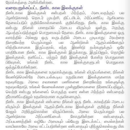
நோக்கத்தை அளிக்கின்றன.
வரையறுக்கப்பட்ட நீண்ட கால இலக்குகள்
நீண்டகால இலக்குகள் என்பதன் அர்த்தம், அடைவதற்குப் பல
ஆண்டுகாலத் தொடர் முயற்சி, திட்டமிடல், அர்ப்பணிப்பு ஆகியவை
தேவைப்படும் குறிக்கோள்களைக் குறிக்கிறது. நீண்ட கால இலக்கு
என்பது நீங்கள் பாதையில் அடைய விரும்பும் ஒன்று, அதற்கு
ஆயத்தப்படுத்தலும் பொறுமையும் தேவை. நீண்ட கால இலக்குகளை ஒரு
வாரத்தில் அல்லது ஒரு வருடத்தில் அடைய முடியாது; அவற்றை
நிறைவேற்ற பெரும்பாலும் பல ஆண்டுகள் ஆகும்.எல்லோரும்
வித்தியாசமாக இருப்பதால், எந்த இரண்டு நபர்களுக்கும் ஒரே
மாதிரியான நீண்ட கால இலக்குகள் இருக்காது. இருப்பினும், தொழில்
இலக்குகள், தனிப்பட்ட மற்றும் நிதி இலக்குகள் போன்ற பொதுவான
பிரிவுகள், உங்கள் நீண்ட கால இலக்குகளுடன் பொதுவாக
ஒத்துப்போகின்றன.
நீண்ட கால இலக்குகளை உருவாக்குவது, உங்கள் விருப்பங்களை, நீங்கள்
வேண்டுமென்றே அடையக்கூடிய உறுதியான இலக்குகளாக மாற்ற
உதவுகிறது. அவை சவாலான பணிகளை நிறைவேற்ற உங்களுக்கு
உதவுவதோடு, உங்கள் வேலைக்கான முன்னுரிமைகளை நிர்ணயிப்பதிலும்,
வெற்றி என்பது உங்களைப் பொருத்த வரை என்ன அர்த்தம் என்பதைத்
தீர்மானிப்பதிலும் உதவிகரமான கருவிகளாகும்.
நீண்ட கால இலக்குகள் என்பவை நீங்கள் ஒரு நீண்ட காலத்தில் அடைய
விரும்பும் இலக்குகள் ஆகும்.நீண்டகால இலக்குகள் குறித்து நீங்கள்
மேலும் அறிந்துகொள்ள விரும்பினால், அவை பெரும்பாலும் பல
ஆண்டுகால அர்ப்பணிப்பைக் கோருகின்றன என்பதையும்,
அப்பயணத்தின் வழியே அமையும் பல்வேறு இடைக்கட்ட மைல்கற்கள்
வாயிலாகவே அவை எட்டப்படுகின்றன என்பதையும் புரிந்துகொள்வது மிக