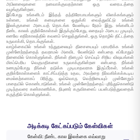
அபிலாஷைகளை நனவாக்குவதற்கான ஒரு வரைபடத்தை
வழங்குகின்றன.
இப்போது உங்களிடம் இந்தத் தந்திரோபாயங்களும் விளக்கங்களும்
உள்ளன, உங்கள் கனவுகளை ஒதுக்கி வைத்துவிட்டு உங்கள்
இலக்குகளை அடையத் தொடங்க வேண்டிய நேரம் இது. உங்களிடம்
நீண்ட காலக் குறிக்கோள்கள் இருக்கும்போது, எதையும் அடைய முடியும்,
எனவே எதிர்காலத்தில் கவனம் செலுத்துங்கள், ஒரு தொழில் திட்டத்தை
உருவாக்கி, தொடங்குங்கள்.
வாழ்க்கையில் உங்கள் உந்துதலையும் திசையையும் பராமரிக்க உங்கள்
முன்னேற்றத்தைத் தவறாமல் அளவிட வேண்டும் என்பதை எப்போதும்
நினைவில் கொள்ளுங்கள். நீங்கள் தினமும் செய்யும் சிறிய விஷயங்கள்
மிகப்பெரிய வெகுமதிகளை உருவாக்குகின்றன என்பதை நீங்கள்
உணரும்போது நீங்கள் தடுக்க முடியாதவராக இருப்பீர்கள். உங்கள்
குறிக்கோள்களைக் காட்சிப்படுத்த உதவ, அவற்றை நிர்வகிக்கக்கூடிய
மைல்கற்களாகப் பிரித்து, ஒவ்வொரு வெற்றியையும் முன்னேறும்
பாதையில் கொண்டாடுங்கள். உங்கள் முன்னேற்றத்தைப் புரிந்துகொண்டு
முடிந்தவரை கண்காணிக்க, நிபுணர் கருவிகளைப் பயன்படுத்துவதைக்
கருத்தில் கொள்ளுங்கள்.
அடிக்கடி கேட்கப்படும் கேள்விகள்
கேள்வி: நீண்ட கால இலக்கை எவ்வாறு