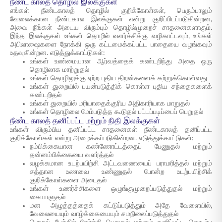
நீண்ட காலத் தொழில் இலக்குகள்
எங்கள் நீண்டகாலத் தொழில் குறிக்கோள்கள், பெரும்பாலும்
வேலைக்கான நீண்டகால இலக்குகள் என்று குறிப்பிடப்படுகின்றன,
அவை நீங்கள் அடைய விரும்பும் தொழில்முறைச் சாதனைகளாகும்.
இந்த இலக்குகள் உங்கள் தொழில் வளர்ச்சிக்கு வழிகாட்டவும், உங்கள்
அபிலாஷைகளை நோக்கி ஒரு கட்டமைக்கப்பட்ட பாதையை வழங்கவும்
உதவுகின்றன. எடுத்துக்காட்டுகள்:
உங்கள் உண்மையான ஆர்வத்தைக் கண்டறிந்து அதை ஒரு
தொழிலாக மாற்றுதல்
உங்கள் தொழிலுக்கு ஏற்ற புதிய திறன்களைக் கற்றுக்கொள்வது
உங்கள் துறையில் பயன்படுத்திக் கொள்ள புதிய சந்தைகளைக்
கண்டறிதல்
உங்கள் துறையில் மரியாதைக்குரிய அதிகாரியாக மாறுதல்
உங்கள் தொழிலை மேம்படுத்த கூடுதல் பட்டப்படிப்பைப் பெறுதல்
நீண்ட காலத் தனிப்பட்ட மற்றும் நிதி இலக்குகள்
உங்கள் விரும்பிய தனிப்பட்ட சாதனைகள் நீண்டகாலத் தனிப்பட்ட
குறிக்கோள்கள் என்று அழைக்கப்படுகின்றன. எடுத்துக்காட்டுகள்:
நம்பிக்கையான கண்ணோட்டத்தைப் பேணுதல் மற்றும்
தன்னம்பிக்கையை வளர்த்தல்
வழக்கமான உடற்பயிற்சி அட்டவணையைப் பராமரித்தல் மற்றும்
சத்தான உணவை உண்ணுதல் போன்ற உடற்பயிற்சிக்
குறிக்கோள்களை அடைதல்
உங்கள் உணர்ச்சிகளை ஒழுங்குமுறைப்படுத்துதல் மற்றும்
கையாளுதல்
மன அழுத்தத்தைக் கட்டுப்படுத்தும் அதே வேளையில்,
வேலையையும் வாழ்க்கையையும் சமநிலைப்படுத்துதல்