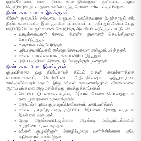
குறிக்கோள்கள் வரை, நீண்ட கால இலக்குகள் தனிப்பட்ட மற்றும்
தொழில்முறைச் சாதனைகளின் பரந்த அளவை உள்ளடக்குகின்றன.
நீண்ட கால வணிக இலக்குகள்
நீங்கள் துறையில் எவ்வளவு அனுபவம் வாய்ந்தவராக இருந்தாலும் சரி,
நீண்ட கால வணிக இலக்குகளின் பட்டியலைப் பராமரிப்பதும் அவ்வப்போது
மதிப்பீடு செய்வதும் உங்கள் வெற்றிக்கு அவசியம். எடுத்துக்காட்டுகள்:
வாடிக்கையாளர் சேவை போன்ற துறைசார் செயல்திறனை
மேம்படுத்துதல்
வருவாயை அதிகரித்தல்
புதிய தயாரிப்புகள் அல்லது சேவைகளை அறிமுகப்படுத்துதல்
உங்கள் வாடிக்கையாளர்களை விரிவுபடுத்துதல்
புதிய பகுதிகள் அல்லது இடங்களுக்குள் நுழைதல்
நீண்ட கால அணி இலக்குகள்
குழுவிற்கான ஒரு நீண்டகாலத் திட்டம் அதன் கலாச்சாரத்தை
வடிவமைக்கவும், வெளியீட்டை அதிகரிக்கவும், ஒத்துழைப்பை
ஊக்குவிக்கவும் உதவும். இது உங்கள் தலைமைத்துவத் திறமைகளை
ஆராய உங்களை அனுமதிக்கிறது. எடுத்துக்காட்டுகள்:
செயல்பாட்டு எல்லைகளுக்கு அப்பால் வேலை செய்வதற்கான
நடைமுறைகளை உருவாக்குதல்
அறிவுள்ள புதிய குழு உறுப்பினர்களைப் பணியமர்த்தல்
உங்கள் குழுவிற்கு ஒரு குறிப்பிட்ட விற்பனை அல்லது வருவாய்
இலக்கை அடைதல்
நேரடி அறிக்கையிடலுக்காக அடிக்கடி பின்னூட்டங்களின்
சுழற்சியை உருவாக்குதல்
உங்கள் குழுவிற்குள் தொழில்முறை வளர்ச்சிக்கான புதிய
வழிகளைக் கண்டறிதல்