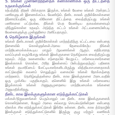
5. உங்கள் முன்னேற்றத்தைக் கண்காணிக்க ஒரு திட்டத்தை
உருவாக்குங்கள்
உற்பத்தித் திறன் மிக்கதாக இருக்க, உங்கள் வேலை உங்கள் அன்றாடப்
பணிகளுடன் இணைக்கப்பட வேண்டும். நீண்ட காலக் குறிக்கோள்களை
நிர்ணயிப்பதில், ஒரு விரிவான திட்டத்தை வைத்திருப்பது உங்கள்
பணிகளை மட்டுமல்ல, நீங்கள் பெற வேண்டிய தகவல்களையும்
புரிந்துகொள்ள உதவும். அடுத்த கட்டம் உங்கள் அட்டவணையின்படி
வேலைகளுக்கு முன்னுரிமை அளிப்பதாகும்.
6. நெகிழ்வாக இருங்கள்
உங்கள் நீண்டகாலக் குறிக்கோள்கள் மாற்றத்திற்கு உட்பட்டவை என்பதை
நினைவில் கொள்ளுங்கள்.அவை தேவைக்கேற்ப நீங்கள்
மாற்றியமைக்கக்கூடிய மாறும் ஆவணங்கள் ஆகும். எதிர்பாராத
வாய்ப்புகள் வரும்போது உங்கள் இலக்குகளை நெகிழ்வாக வைத்திருப்பது
உதவும். அந்த உலகளாவிய சந்தையில் வேறுபட்ட பார்வையாளர்களை
இலக்காகக் கொள்ள, அதே இலக்கைப் பின்பற்றுவதற்குப் பதிலாக
உங்கள் தயாரிப்பைப் போட்டியாளர்களிடமிருந்து வித்தியாசமானதாகக்
காட்டுவதில் கவனம் செலுத்தும் வகையில் உங்கள் நோக்கத்தை
மாற்றலாம். நெகிழ்வுத்தன்மை நீண்ட கால இலக்குகளை அடைவதில்
ஒரு முக்கிய பகுதியாகும், ஏனெனில் இது உங்கள் பார்வையை
இழக்காமல் உங்கள் அணுகுமுறையை மாற்றியமைக்க உங்களை
அனுமதிக்கிறது.
நீண்ட கால இலக்குகளுக்கான எடுத்துக்காட்டுகள்
மக்கள்/நிறுவனங்கள் பெரும்பாலும் பல நீண்ட கால இலக்குகளைக்
கொண்டுள்ளன, மேலும் அவை எவ்வாறு செயல்படுகின்றன என்பதை
விளக்க சில எடுத்துக்காட்டுகள் இங்கே உள்ளன. நீண்ட கால த்தொழில்
இலக்குகள் எடுத்துக்காட்டுகளில் இருந்து குழு மற்றும் வணிகக்