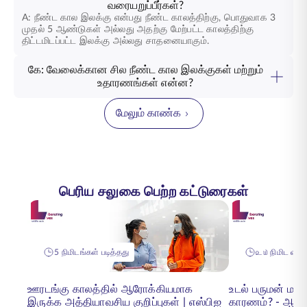
வரையறுப்பீர்கள்?
A: நீண்ட கால இலக்கு என்பது நீண்ட காலத்திற்கு, பொதுவாக 3
முதல் 5 ஆண்டுகள் அல்லது அதற்கு மேற்பட்ட காலத்திற்கு
திட்டமிடப்பட்ட இலக்கு அல்லது சாதனையாகும்.
கே: வேலைக்கான சில நீண்ட கால இலக்குகள் மற்றும்
உதாரணங்கள் என்ன?
மேலும் காண்க
பெரிய சலுகை பெற்ற கட்டுரைகள்
5 நிமிடங்கள் படித்தது
௨௰ நிமிட வாசிப
ஊரடங்கு காலத்தில் ஆரோக்கியமாக
உடல் பருமன் மற
இருக்க அத்தியாவசிய குறிப்புகள் | எஸ்பிஐ
காரணம்? - ஆரோக