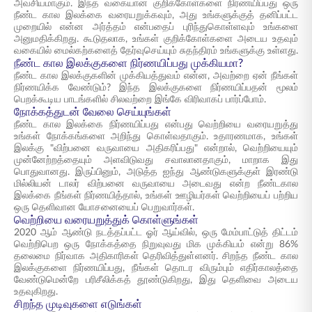
அவசியமாகும். இந்த வகையான குறிக்கோள்களை நிர்ணயிப்பது ஒரு
நீண்ட கால இலக்கை வரையறுக்கவும், அது உங்களுக்குத் தனிப்பட்ட
முறையில் என்ன அர்த்தம் என்பதைப் புரிந்துகொள்ளவும் உங்களை
அனுமதிக்கிறது. கூடுதலாக, உங்கள் குறிக்கோள்களை அடைய உதவும்
வகையில் மைல்கற்களைத் தேர்வுசெய்யும் சுதந்திரம் உங்களுக்கு உள்ளது.
நீண்ட கால இலக்குகளை நிர்ணயிப்பது முக்கியமா?
நீண்ட கால இலக்குகளின் முக்கியத்துவம் என்ன, அவற்றை ஏன் நீங்கள்
நிர்ணயிக்க வேண்டும்? இந்த இலக்குகளை நிர்ணயிப்பதன் மூலம்
பெறக்கூடிய பாடங்களில் சிலவற்றை இங்கே விரிவாகப் பார்ப்போம்.
நோக்கத்துடன் வேலை செய்யுங்கள்
நீண்ட கால இலக்கை நிர்ணயிப்பது என்பது வெற்றியை வரையறுத்து
உங்கள் நோக்கங்களை அறிந்து கொள்வதாகும். உதாரணமாக, உங்கள்
இலக்கு "விற்பனை வருவாயை அதிகரிப்பது" என்றால், வெற்றியையும்
முன்னேற்றத்தையும் அளவிடுவது சவாலானதாகும், மாறாக இது
பொதுவானது. இருப்பினும், அடுத்த ஐந்து ஆண்டுகளுக்குள் இரண்டு
மில்லியன் டாலர் விற்பனை வருவாயை அடைவது என்ற நீண்டகால
இலக்கை நீங்கள் நிர்ணயித்தால், உங்கள் ஊழியர்கள் வெற்றியைப் பற்றிய
ஒரு தெளிவான யோசனையைப் பெறுவார்கள்.
வெற்றியை வரையறுத்துக் கொள்ளுங்கள்
2020 ஆம் ஆண்டு நடத்தப்பட்ட ஓர் ஆய்வில், ஒரு மேம்பாட்டுத் திட்டம்
வெற்றிபெற ஒரு நோக்கத்தை நிறுவுவது மிக முக்கியம் என்று 86%
தலைமை நிர்வாக அதிகாரிகள் தெரிவித்துள்ளனர். சிறந்த நீண்ட கால
இலக்குகளை நிர்ணயிப்பது, நீங்கள் தொடர விரும்பும் எதிர்காலத்தை
வேண்டுமென்றே பரிசீலிக்கத் தூண்டுகிறது, இது தெளிவை அடைய
உதவுகிறது.
சிறந்த முடிவுகளை எடுங்கள்