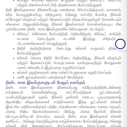
பொதுப் பேச்சில் தேர்ச்சி பெறுதல் மற்றும் தனிப்பட்ட தொடர்பு
மற்றும் விளக்கக்காட்சித் திறன்களை மேம்படுத்துதல்
நிதி இலக்குகளை நிர்ணயிப்பது பணத்தை மிச்சப்படுத்தவும், வாகனம்,
வீடு, பொழுதுபோக்கு, விடுமுறை அல்லது காப்பீடு போன்ற நீங்கள்
எப்போதும் விரும்பும் மற்றும் தேவைப்படும் விஷயங்களுக்குச் செலவிடவும்
உங்களை அனுமதிக்கிறது. நீங்கள் இலக்காகக் கொள்ளக்கூடிய சில
முக்கியமான நீண்ட கால இலக்குகளில் பின்வருவன அடங்கும்:
கிரெடிட் ஸ்கோரை மேம்படுத்தி அதிகரித்தல்; கிரெடிட் கார்டுக்
கடனை அடைத்தல்; கடனில் இருந்து விடுபடுதல்;
அடமானங்களைச் செலுத்துதல்
நிதிச் சுதந்திரத்தை அடைந்து, உங்கள் வருவாய் திறனை
மேம்படுத்துதல்
உங்கள் அவசர நிதிச் சேமிப்பை அதிகரித்து, நீங்கள் விரும்பும்
மற்றும் தேவைப்படும் பொருட்களை வாங்குவதற்குப் போதுமான
பணம் உங்களிடம் இருப்பதை உறுதிசெய்தல்
உங்கள் குழந்தைகள் நல்ல கல்வி பெறுவதை உறுதி செய்தல்
பணி ஓய்வுக்காகப் பணத்தைச் சேமித்தல்
நீண்ட கால இலக்குகளுடன் மேலும் வளர்தல்
நீண்ட கால இலக்குகளை நிர்ணயிப்பது சந்தேகத்திற்கிடமில்லாத
சக்தியைக் கொண்டுள்ளது. காட்சிப்படுத்தல் நுட்பங்களைப்
பயன்படுத்துவதன் மூலம், நீங்கள் முன்னர் அடைய முடியாததாகத்
தோன்றிய விஷயங்களைச் சாதிக்கலாம். இந்த நுட்பங்கள் உங்கள்
இலட்சிய எதிர்காலத்தைப் பற்றிய தெளிவான பார்வையை வரைய உதவும்,
அதை சிறிய நோக்கங்களாகப் பிரித்து, அதை நோக்கி நீங்கள்
விடாமுயற்சியுடன் செயல்பட உதவும். நீண்ட கால இலக்குகள் உங்கள்
தனிப்பட்ட அல்லது தொழில்முறை வாழ்க்கையை மேம்படுத்துவது அல்லது
உங்கள் நிதி நிலைமையை மேம்படுத்துவது தொடர்பான உங்கள்