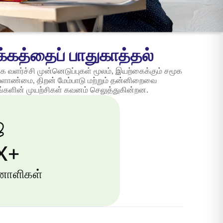
க்கத்தைப் பாதுகாத்தல்
ரக வளர்ச்சி முன்னெடுப்புகள் மூலம், இயற்கைக்கும் சமூக
ாண்மை, திறன் மேம்பாடு மற்றும் தன்னிறைவை
ங்களின் முயற்சிகள் கவனம் செலுத்துகின்றன.
X+
னாளிகள்