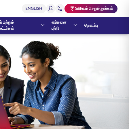
பிரீமியம் செலுத்துங்கள்
் மற்றும்
எங்களை
தொடர்பு
ேட்டர்கள்
பற்றி