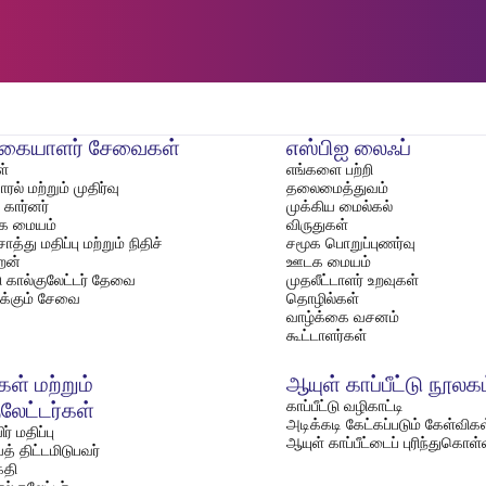
்கையாளர் சேவைகள்
எஸ்பிஐ லைஃப்
்
எங்களை பற்றி
ல் மற்றும் முதிர்வு
தலைமைத்துவம்
கார்னர்
முக்கிய மைல்கல்
்க மையம்
விருதுகள்
த்து மதிப்பு மற்றும் நிதிச்
சமூக பொறுப்புணர்வு
றன்
ஊடக மையம்
்டு கால்குலேட்டர் தேவை
முதலீட்டாளர் உறவுகள்
்க்கும் சேவை
தொழில்கள்
வாழ்க்கை வசனம்
கூட்டாளர்கள்
ள் மற்றும்
ஆயுள் காப்பீட்டு நூலக
காப்பீட்டு வழிகாட்டி
ுலேட்டர்கள்
அடிக்கடி கேட்கப்படும் கேள்விகள
் மதிப்பு
ஆயுள் காப்பீட்டைப் புரிந்துகொள
த் திட்டமிடுபவர்
்தி