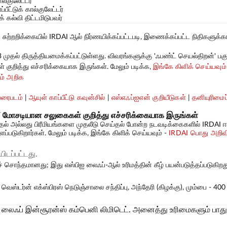
ல்குலேட்டர்
்பீட்டுக் கால்குலேட்டர்
் கல்வி திட்டமிடுபவர்
ற்றறிக்கையில் IRDAI ஆல் நிர்ணயிக்கப்பட்டபடி, இணைக்கப்பட்ட நிதிகளுக்க
 முதல் திருத்தியமைக்கப்பட்டுள்ளது. விவரங்களுக்கு 'ஃபண்ட் செயல்திறன்' பகுத
குறித்து எச்சரிக்கையாக இருங்கள். மேலும் படிக்க,
இங்கே கிளிக் செய்யவும்
ம் அறிக
ரைபடம்
|
ஆயுள் காப்பீட்டு கவுன்சில்
|
எஸ்எஃப்ஐஎன் குறியீடுகள்
|
தனியுரிமைப்
 மோசடியான சலுகைகள் குறித்து எச்சரிக்கையாக இருங்கள்
தல் அல்லது பிரீமியங்களை முதலீடு செய்தல் போன்ற நடவடிக்கைகளில் IRDA
்படுகிறார்கள். மேலும் படிக்க, இங்கே கிளிக் செய்யவும் -
IRDAI பொது அறிவிப
ிடப்பட்டது.
ுச் சொந்தமானது; இது எஸ்பிஐ லைஃப்-ஆல் உரிமத்தின் கீழ் பயன்படுத்தப்படுகிறத
வெஸ்டர்ன் எக்ஸ்பிரஸ் நெடுஞ்சாலை சந்திப்பு, அந்தேரி (கிழக்கு), மும்பை - 400
 லைஃப் இன்சூரன்ஸ் கம்பெனி லிமிடெட். அனைத்து உரிமைகளும் பாது