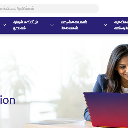
ஆயுள் காப்பீட்டு
வாடிக்கையாளர்
கருவிகள
நூலகம்
சேவைகள்
கால்குல