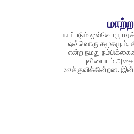
மாற்
நடப்படும் ஒவ்வொரு மரக்
ஒவ்வொரு சமூகமும், சி
என்ற நமது நம்பிக்கைய
புவியையும் அதைச
ஊக்குவிக்கின்றன. இன்