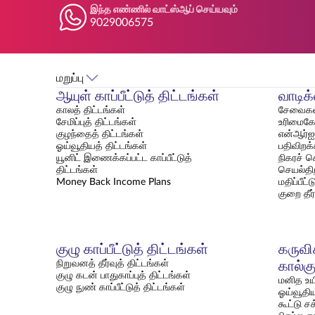
இந்த எண்ணில் வாட்ஸ்ஆப் செய்யவும்
9029006575
மறுப்பு
ஆயுள் காப்பீட்டுத் திட்டங்கள்
வாடிக
காலத் திட்டங்கள்
சேவைகள
சேமிப்புத் திட்டங்கள்
உரிமைகோர
குழந்தைத் திட்டங்கள்
என்ஆர்ஐ 
ஓய்வூதியத் திட்டங்கள்
பதிவிறக
யூனிட் இணைக்கப்பட்ட காப்பீட்டுத்
நிகரச் சொ
திட்டங்கள்
செயல்தி
Money Back Income Plans
மதிப்பீட
குறை தீர
குழு காப்பீட்டுத் திட்டங்கள்
கருவிக
நிறுவனத் தீர்வுத் திட்டங்கள்
கால்க
குழு கடன் பாதுகாப்புத் திட்டங்கள்
மனித உயிர
குழு நுண் காப்பீட்டுத் திட்டங்கள்
ஓய்வூதிய
கூட்டு சக