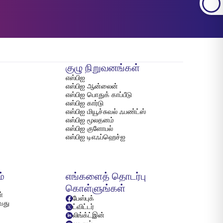
குழு நிறுவனங்கள்
எஸ்பிஐ
எஸ்பிஐ ஆன்லைன்
எஸ்பிஐ பொதுக் காப்பீடு
எஸ்பிஐ கார்டு
எஸ்பிஐ மியூச்சுவல் ஃபண்ட்ஸ்
எஸ்பிஐ மூலதனம்
எஸ்பிஐ குளோபல்
எஸ்பிஐ டிஎஃப்ஹெச்ஐ
ம்
எங்களைத் தொடர்பு
கொள்ளுங்கள்
்
பேஸ்புக்
்வது
ட்விட்டர்
லிங்க்ட்இன்