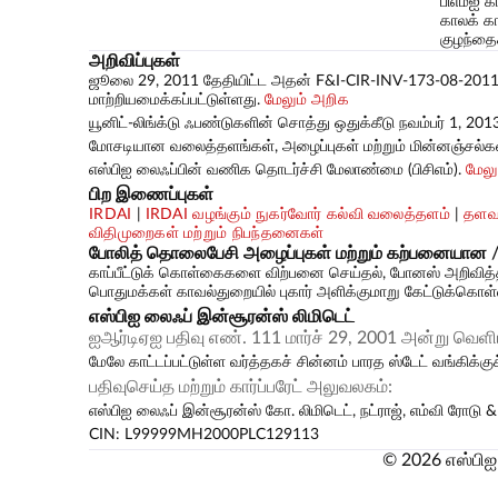
பிஎம்ஐ கா
காலக் காப
குழந்தைக
அறிவிப்புகள்
ஜூலை 29, 2011 தேதியிட்ட அதன் F&I-CIR-INV-173-08-2011 சு
மாற்றியமைக்கப்பட்டுள்ளது.
மேலும் அறிக
யூனிட்-லிங்க்டு ஃபண்டுகளின் சொத்து ஒதுக்கீடு நவம்பர் 1, 2013
மோசடியான வலைத்தளங்கள், அழைப்புகள் மற்றும் மின்னஞ்சல்கள் 
எஸ்பிஐ லைஃப்பின் வணிக தொடர்ச்சி மேலாண்மை (பிசிஎம்).
மேலு
பிற இணைப்புகள்
IRDAI
|
IRDAI வழங்கும் நுகர்வோர் கல்வி வலைத்தளம்
|
தளவ
விதிமுறைகள் மற்றும் நிபந்தனைகள்
போலித் தொலைபேசி அழைப்புகள் மற்றும் கற்பனையான /
காப்பீட்டுக் கொள்கைகளை விற்பனை செய்தல், போனஸ் அறிவித்
பொதுமக்கள் காவல்துறையில் புகார் அளிக்குமாறு கேட்டுக்கொள்ளப
எஸ்பிஐ லைஃப் இன்சூரன்ஸ் லிமிடெட்
ஐஆர்டிஏஐ பதிவு எண். 111 மார்ச் 29, 2001 அன்று வெளிய
மேலே காட்டப்பட்டுள்ள வர்த்தகச் சின்னம் பாரத ஸ்டேட் வங்கிக்க
பதிவுசெய்த மற்றும் கார்ப்பரேட் அலுவலகம்:
எஸ்பிஐ லைஃப் இன்சூரன்ஸ் கோ. லிமிடெட், நட்ராஜ், எம்வி ரோடு & 
CIN: L99999MH2000PLC129113
© 2026 எஸ்பிஐ