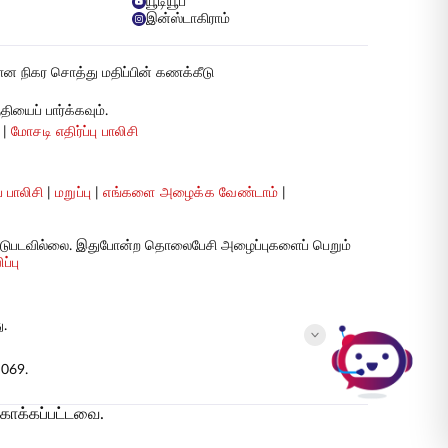
யூடியூப்
இன்ஸ்டாகிராம்
ான நிகர சொத்து மதிப்பின் கணக்கீடு
ியைப் பார்க்கவும்.
|
மோசடி எதிர்ப்பு பாலிசி
 பாலிசி
|
மறுப்பு
|
எங்களை அழைக்க வேண்டாம்
|
I ஈடுபடவில்லை. இதுபோன்ற தொலைபேசி அழைப்புகளைப் பெறும்
்பு
ு.
 069.
காக்கப்பட்டவை.