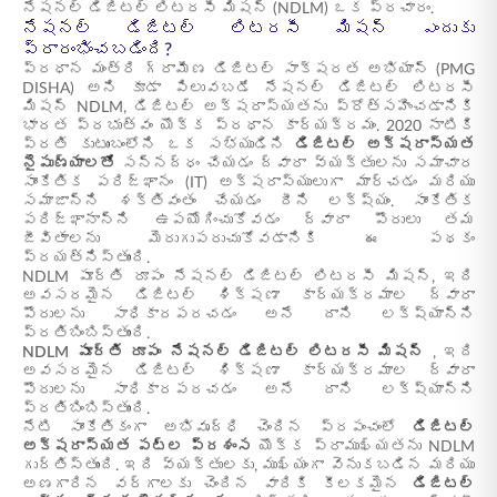
నేషనల్ డిజిటల్ లిటరసీ మిషన్ (NDLM) ఒక ప్రచారం.
నేషనల్ డిజిటల్ లిటరసీ మిషన్ ఎందుకు
ప్రారంభించబడింది?
ప్రధాన మంత్రి గ్రామీణ డిజిటల్ సాక్షరత అభియాన్ (PMG
DISHA) అని కూడా పిలువబడే నేషనల్ డిజిటల్ లిటరసీ
మిషన్ NDLM, డిజిటల్ అక్షరాస్యతను ప్రోత్సహించడానికి
భారత ప్రభుత్వం యొక్క ప్రధాన కార్యక్రమం. 2020 నాటికి
ప్రతి కుటుంబంలోని ఒక సభ్యుడిని
డిజిటల్ అక్షరాస్యత
నైపుణ్యాలతో
సన్నద్ధం చేయడం ద్వారా వ్యక్తులను సమాచార
సాంకేతిక పరిజ్ఞానం (IT) అక్షరాస్యులుగా మార్చడం మరియు
సమాజాన్ని శక్తివంతం చేయడం దీని లక్ష్యం. సాంకేతిక
పరిజ్ఞానాన్ని ఉపయోగించుకోవడం ద్వారా పౌరులు తమ
జీవితాలను మెరుగుపరుచుకోవడానికి ఈ పథకం
ప్రయత్నిస్తుంది.
NDLM పూర్తి రూపం నేషనల్ డిజిటల్ లిటరసీ మిషన్, ఇది
అవసరమైన డిజిటల్ శిక్షణా కార్యక్రమాల ద్వారా
పౌరులను సాధికారపరచడం అనే దాని లక్ష్యాన్ని
ప్రతిబింబిస్తుంది.
NDLM పూర్తి రూపం
నేషనల్ డిజిటల్ లిటరసీ మిషన్
, ఇది
అవసరమైన డిజిటల్ శిక్షణా కార్యక్రమాల ద్వారా
పౌరులను సాధికారపరచడం అనే దాని లక్ష్యాన్ని
ప్రతిబింబిస్తుంది.
నేటి సాంకేతికంగా అభివృద్ధి చెందిన ప్రపంచంలో
డిజిటల్
అక్షరాస్యత పట్ల ప్రశంస
యొక్క ప్రాముఖ్యతను NDLM
గుర్తిస్తుంది. ఇది వ్యక్తులకు, ముఖ్యంగా వెనుకబడిన మరియు
అణగారిన వర్గాలకు చెందిన వారికి కీలకమైన
డిజిటల్