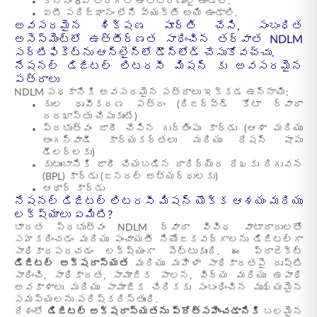
కనీసం 8వ తరగతి ఉత్తీర్ణులై ఉండాలి.
ఐటీ పరిజ్ఞానం లేని వ్యక్తి అయి ఉండాలి.
అవసరమైన శిక్షణ పూర్తి చేసి, సంబంధిత
అసెస్‌మెంట్‌లో ఉత్తీర్ణత సాధించిన తర్వాత NDLM
సర్టిఫికెట్‌ను ఆన్‌లైన్‌లో డౌన్‌లోడ్ చేసుకోవచ్చు.
నేషనల్ డిజిటల్ లిటరసీ మిషన్ కు అవసరమైన
పత్రాలు
NDLM పథకానికి అవసరమైన పత్రాలు ఇక్కడ ఉన్నాయి:
కుల ధృవీకరణ పత్రం (రిజర్వ్డ్ కోటా ద్వారా
దరఖాస్తు చేసుకుంటే)
ప్రభుత్వం జారీ చేసిన గుర్తింపు కార్డు (ఆశా మరియు
అంగన్‌వాడీ కార్యకర్తలు మరియు రేషన్ షాపు
డీలర్లకు)
కుటుంబానికి జారీ చేయబడిన దారిద్య్ర రేఖకు దిగువన
(BPL) కార్డు (జనరల్ అభ్యర్థులకు)
ఆధార్ కార్డు
నేషనల్ డిజిటల్ లిటరసీ మిషన్ యొక్క ఆశయం మరియు
లక్ష్యాలు ఏమిటి?
భారత ప్రభుత్వం NDLM ద్వారా వివిధ వాటాదారులతో
సహకరించడం మరియు పంచాయతీ నియోజకవర్గాలను డిజిటల్‌గా
సాధికారపరచడం లక్ష్యంగా పెట్టుకుంది. ఈ ప్రాజెక్ట్
డిజిటల్ అక్షరాస్యత
మరియు మహిళా సాధికారతపై దృష్టి
సారించి, సాధికారత, సామాజిక పాలన, విద్య మరియు ఉపాధి
అవకాశాలు మరియు సామాజిక చేరికకు సంబంధించిన ముఖ్యమైన
సమస్యలను పరిష్కరిస్తుంది.
దేశంలో
డిజిటల్ అక్షరాస్యతను ప్రోత్సహించడానికి
బలమైన