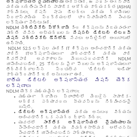
అక్షరాస్యత నైపుణ్యాలను
అందిస్తుంది. ఈ పథకం అంగన్‌వాడీ
మరియు గుర్తింపు పొందిన సామాజిక ఆరోగ్య కార్యకర్త (ASHA)
కార్మికులు, రేషన్ షాపు డీలర్లు మరియు గ్రామీణుల
ప్రజాస్వామ్య ప్రక్రియలలో భాగస్వామ్యాన్ని పెంచడం
లక్ష్యంగా పెట్టుకుంది.
NDLM సర్టిఫికేట్ ప్రోగ్రామ్
కింద శిక్షణను విజయవంతంగా
పూర్తి చేసిన అభ్యర్థులకు
నేషనల్ డిజిటల్ లిటరసీ
మిషన్ సర్టిఫికేట్ డౌన్‌లోడ్
సేవలు ఆన్‌లైన్‌లో అందుబాటులో
ఉన్నాయి.
NDLM 52.5 లక్షల మందికి IT శిక్షణ అందించడానికి మరియు
వారిని ITఅక్షరాస్యులుగా మార్చడానికి మరియు వారి
జీవనోపాధి అవకాశాలను మెరుగుపరచడానికి NDLM
రూపొందించబడింది. 25 కోట్లకు పైగా పౌరులను అక్షరాస్యులుగా
తీర్చిదిద్దాలన్న ప్రభుత్వ 'డిజిటల్ ఇండియా'
కార్యక్రమానికి ఇది అనుగుణంగా ఉంది.
జాతీయ డిజిటల్ అక్షరాస్యత మిషన్ యొక్క
లక్షణాలు
NDLM యొక్క ముఖ్యమైన లక్షణాలు:
ముఖ్యంగా గ్రామీణ ప్రాంతాల్లో మెరుగైన సామాజిక-
ఆర్థిక పర్యావరణ వ్యవస్థను నిర్మించడంపై
దృష్టి.
డిజిటల్ అక్షరాస్యత
మరియు అనుబంధ విద్యను
అందించడానికి ఒక సమగ్ర జ్ఞాన కేంద్రం.
యువతలో
సాంకేతిక అక్షరాస్యత నైపుణ్యాలను
పెంపొందించడానికి మరియు విమర్శనాత్మక ఆలోచనను
పెంచడానికి రూపొందించబడిన పాఠ్యాంశాలు.