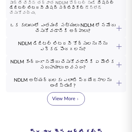
పూర్తి చేసిన తర్వాత NDLM పోర్టల్ నుండి
నేషనల్
డిజిటల్ లిటరసీ మిషన్ సర్టిఫికేట్
డౌన్‌లోడ్
చేసుకోవచ్చు.
ఒక కుటుంబంలో ఎంతమంది సభ్యులు NDLM లో నమోదు
చేసుకోవడానికి అర్హులు?
NDLM డిజిటల్ లిటరసీ కోర్సులను నేను
ఎక్కడ పొందగలను?
NDLM కేంద్రంగా నమోదు చేసుకోవడానికి ఏ మౌలిక
సదుపాయాలు అవసరం?
NDLM అభ్యర్థులకు ఎలాంటి ప్రయోజనాలను
అందిస్తుంది?
View More