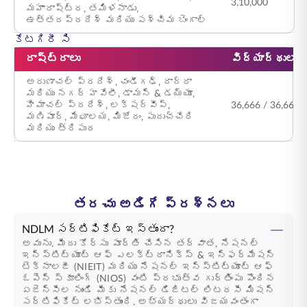
3,10,000
మహారాష్ట్ర, తమిళనాడు,
ఉత్తరప్రదేశ్ మరియు పశ్చిమ బెంగాల్
కేటగిరీ సి
రాష్ట్రాలు
విద్యార్థుల 
అరుణాచల్ ప్రదేశ్, చండీగఢ్, దాద్రా
మరియు నగర్ హవేలీ, డామన్ & డయ్యూ,
హిమాచల్ ప్రదేశ్, లక్షద్వీప్,
36,666 / 36,666 
మణిపూర్, మేఘాలయ, మిజోరం, పుదుచ్చేరి
మరియు త్రిపుర
తరచు అడిగే ప్రశ్నలు
NDLM సర్టిఫికేట్ ఇస్తుందా?
అవును. మీరు కోర్సు పూర్తి చేసిన తర్వాత, నేషనల్
ఇన్స్టిట్యూట్ ఆఫ్ ఎలక్ట్రానిక్స్ & ఇన్ఫర్మేషన్
టెక్నాలజీ (NIEIT) మరియు నేషనల్ ఇన్స్టిట్యూట్ ఆఫ్
ఓపెన్ స్కూలింగ్ (NIOS) వంటి ప్రభుత్వ గుర్తింపు పొందిన
ఏజెన్సీల నుండి మీకు నేషనల్ డిజిటల్ లిటరసీ మిషన్
సర్టిఫికేట్ లభిస్తుంది. అభ్యర్థులు విజయవంతంగా