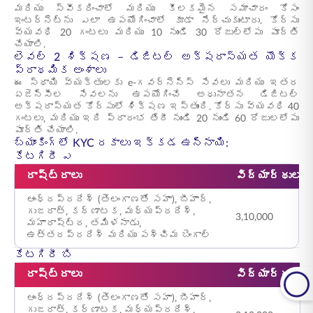
మరియు స్వీకరించాలో మరియు కీలకమైన సమాచారం కోసం
ఇంటర్నెట్‌ను ఎలా ఉపయోగించాలో కూడా నేర్చుకుంటారు. కోర్సు
వ్యవధి 20 గంటలు మరియు 10 నుండి 30 రోజుల్లోపు పూర్తి
చేయాలి.
లెవల్ 2 శిక్షణ – డిజిటల్ అక్షరాస్యత యొక్క
ప్రాథమిక అంశాలు
ఈ స్థాయి వ్యక్తులకు e-గవర్నెన్స్ సేవలు మరియు ఇతర
ఏజెన్సీల సేవలను ఉపయోగించే అధునాతన డిజిటల్
అక్షరాస్యత కోర్సులో శిక్షణ ఇస్తుంది. కోర్సు వ్యవధి 40
గంటలు, మరియు ఇది ప్రారంభ తేదీ నుండి 20 నుండి 60 రోజులలోపు
పూర్తి చేయాలి.
బ్యాంకింగ్‌లో KYC రకాలు ఇక్కడ ఉన్నాయి:
కేటగిరీ ఎ
రాష్ట్రాలు
విద్యార్థుల 
ఆంధ్రప్రదేశ్ (తెలంగాణతో సహా), బీహార్,
గుజరాత్, కర్ణాటక, మధ్యప్రదేశ్,
3,10,000
మహారాష్ట్ర, తమిళనాడు,
ఉత్తరప్రదేశ్ మరియు పశ్చిమ బెంగాల్
కేటగిరీ బి
రాష్ట్రాలు
విద్యార్థుల 
ఆంధ్రప్రదేశ్ (తెలంగాణతో సహా), బీహార్,
గుజరాత్, కర్ణాటక, మధ్యప్రదేశ్,