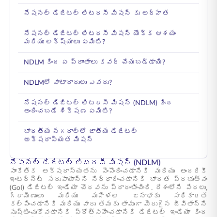
నేషనల్ డిజిటల్ లిటరసీ మిషన్ కు అర్హత
నేషనల్ డిజిటల్ లిటరసీ మిషన్ యొక్క ఆశయం
మరియు లక్ష్యాలు ఏమిటి?
NDLM కింద ఏ ప్రాంతాలు కవర్ చేయబడ్డాయి?
NDLMలో వాటాదారులు ఎవరు?
నేషనల్ డిజిటల్ లిటరసీ మిషన్ (NDLM) కింద
అందించబడే శిక్షణ ఏమిటి?
భారతీయ నగరాల్లో జాతీయ డిజిటల్
అక్షరాస్యత మిషన్
నేషనల్ డిజిటల్ లిటరసీ మిషన్ (NDLM)
సాంకేతిక అక్షరాస్యతను పెంపొందించడానికి మరియు అందరికీ
ఇంటర్నెట్ సదుపాయాన్ని నిర్ధారించడానికి భారత ప్రభుత్వం
(GoI) డిజిటల్ ఇండియా చొరవను ప్రారంభించింది. దేశంలోని పేదలు,
గ్రామీణులు మరియు మహిళల జనాభాకు సాధికారత
కల్పించడానికి మరియు వారు తమకు తాముగా మెరుగైన జీవితాన్ని
సృష్టించుకోవడానికి ప్రోత్సహించడానికి డిజిటల్ ఇండియా కింద