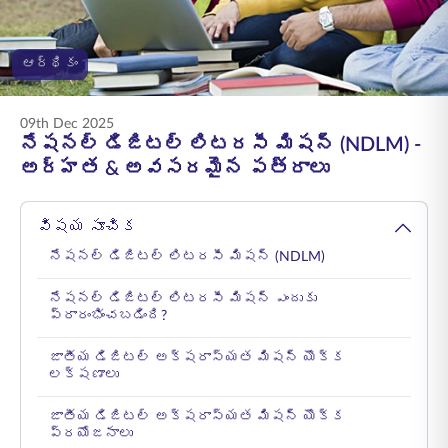
ENGLISH
ఆర్థికం
ఆన్‌లైన్‌లో కొనండి
ప్రీమియం చెల్లించండి
1800 267 9090
09th Dec 2025
నేషనల్ డిజిటల్ లిటరసీ మిషన్ (NDLM) -
అర్హత & అవసరమైన పత్రాలు
విషయ సూచిక
నేషనల్ డిజిటల్ లిటరసీ మిషన్ (NDLM)
నేషనల్ డిజిటల్ లిటరసీ మిషన్ ఎందుకు
ప్రారంభించబడింది?
జాతీయ డిజిటల్ అక్షరాస్యత మిషన్ యొక్క
లక్షణాలు
జాతీయ డిజిటల్ అక్షరాస్యత మిషన్ యొక్క
ప్రయోజనాలు