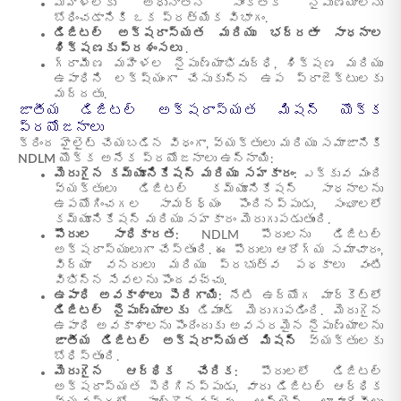
మహిళలకు అధునాతన సాంకేతిక నైపుణ్యాలను
బోధించడానికి ఒక ప్రత్యేక విభాగం.
డిజిటల్ అక్షరాస్యత మరియు భద్రతా సాధనాల
శిక్షణకు ప్రశంసలు
.
గ్రామీణ మహిళల నైపుణ్యాభివృద్ధి, శిక్షణ మరియు
ఉపాధిని లక్ష్యంగా చేసుకున్న ఉప ప్రాజెక్టులకు
మద్దతు.
జాతీయ డిజిటల్ అక్షరాస్యత మిషన్ యొక్క
ప్రయోజనాలు
క్రింద హైలైట్ చేయబడిన విధంగా, వ్యక్తులు మరియు సమాజానికి
NDLM
యొక్క అనేక ప్రయోజనాలు ఉన్నాయి:
మెరుగైన కమ్యూనికేషన్ మరియు సహకారం:
ఎక్కువ మంది
వ్యక్తులు డిజిటల్ కమ్యూనికేషన్ సాధనాలను
ఉపయోగించగల సామర్థ్యం పొందినప్పుడు, సంఘాలలో
కమ్యూనికేషన్ మరియు సహకారం మెరుగుపడుతుంది.
పౌరుల సాధికారత:
NDLM పౌరులను డిజిటల్
అక్షరాస్యులుగా చేస్తుంది. ఈ పౌరులు ఆరోగ్య సమాచారం,
విద్యా వనరులు మరియు ప్రభుత్వ పథకాలు వంటి
విభిన్న సేవలను పొందవచ్చు.
ఉపాధి అవకాశాలు పెరిగాయి:
నేటి ఉద్యోగ మార్కెట్లో
డిజిటల్ నైపుణ్యాలకు
డిమాండ్ మెరుగుపడింది. మెరుగైన
ఉపాధి అవకాశాలను పొందేందుకు అవసరమైన నైపుణ్యాలను
జాతీయ డిజిటల్ అక్షరాస్యత మిషన్
వ్యక్తులకు
బోధిస్తుంది.
మెరుగైన ఆర్థిక చేరిక:
పౌరులలో డిజిటల్
అక్షరాస్యత పెరిగినప్పుడు, వారు డిజిటల్ ఆర్థిక