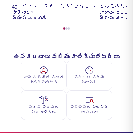
40లలో మీరు ఆర్థిక స్వేచ్ఛను ఎలా
జీతం స్లిప్ అం
సాధించాలి?
భాగాలు మరియు
వ్యాసం చదవండి
వ్యాసం చదవండ
ఉపకరణాలు మరియు కాలిక్యులేటర్లు
మానవ జీవిత విలువ
పిల్లల విద్య
కాలిక్యులేటర్
ప్లానర్
పదవీ విరమణ
విశ్లేషణ ప్లానర్
ప్రణాళికలు
అవసరం