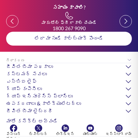
సహాయం కావాలి?
Previous
Previou
మాకు టోల్ ఫ్రీగా కాల్ చేయండి
1800 267 9090
లేదా మా నుండి కాల్‌బ్యాక్ పొందండి
నిరాకరణ
జీవిత బీమా పథకాలు
కస్టమర్ సేవలు
ఎస్‌బిఐ లైఫ్
గ్రూప్ కంపెనీలు
గ్రూప్ ఇన్సూరెన్స్ ప్లాన్లు
ఉపకరణాలు & కాలిక్యులేటర్లు
జీవిత బీమా లైబ్రరీ
మాతో కనెక్ట్ అవ్వండి
ఫేస్బుక్
ట్విట్టర్
లింక్డ్ఇన్
యూట్యూబ్
ఇన్స్టాగ్రామ్