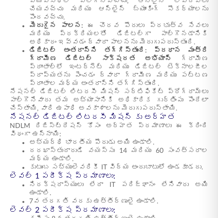
వ్యవస్థలో పాల్గొనవచ్చు, ఆన్‌లైన్ లావాదేవీలు
చేయవచ్చు మరియు ఆన్‌లైన్ బ్యాంకింగ్ సౌకర్యాలను
పొందవచ్చు.
మెరుగైన పాలన:
ఈ చొరవ పౌరులు ప్రభుత్వ సేవలు
మరియు ప్రక్రియలతో డిజిటల్‌గా పాల్గొనడానికి
అధికారం ఇవ్వడం ద్వారా పాలనను మెరుగుపరుస్తుంది.
డిజిటల్ అంతరాన్ని తగ్గిస్తుంది:
ప్రధాన మంత్రి
గ్రామీణ డిజిటల్ సాక్షరత అభియాన్
గ్రామీణ
ప్రాంతాల్లో ఇంటర్నెట్ మరియు డిజిటల్ టెక్నాలజీల
ప్రాప్యతను పెంచడం ద్వారా గ్రామీణ మరియు పట్టణ
ప్రాంతాల మధ్య అంతరాన్ని తగ్గిస్తుంది.
నేషనల్ డిజిటల్ లిటరసీ మిషన్ సర్టిఫికేట్ ప్రోగ్రామ్‌లు
పాల్గొనేవారు తమ అభ్యాసానికి అధికారిక గుర్తింపు పొందేలా
చేస్తాయి, వారి ఉపాధి అవకాశాలను మెరుగుపరుస్తాయి.
నేషనల్ డిజిటల్ లిటరసీ మిషన్ కు అర్హత
NDLM రిజిస్ట్రేషన్ కోసం అర్హత ప్రమాణాలు ఈ క్రింది
విధంగా ఉన్నాయి:
అభ్యర్థి భారతీయ పౌరుడు అయి ఉండాలి.
దరఖాస్తుదారుడి వయస్సు 14 మరియు 60 సంవత్సరాల
మధ్య ఉండాలి.
కుటుంబ సభ్యులెవరికీ IT విద్య అందుబాటులో ఉండకూడదు.
లెవల్ 1 పరీక్ష ప్రమాణాలు:
నిరక్షరాస్యులు లేదా IT పరిజ్ఞానం లేనివారు అయి
ఉండాలి.
7వ తరగతి వరకు ఉత్తీర్ణులై ఉండాలి.
లెవల్ 2 పరీక్ష ప్రమాణాలు: