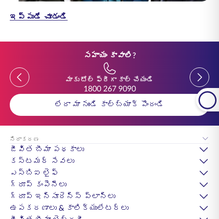
ఇప్పుడే చూడండి
సహాయం కావాలి?
Previous
Previou
మాకు టోల్ ఫ్రీగా కాల్ చేయండి
1800 267 9090
లేదా మా నుండి కాల్‌బ్యాక్ పొందండి
నిరాకరణ
జీవిత బీమా పథకాలు
కస్టమర్ సేవలు
ఎస్‌బిఐ లైఫ్
గ్రూప్ కంపెనీలు
గ్రూప్ ఇన్సూరెన్స్ ప్లాన్లు
ఉపకరణాలు & కాలిక్యులేటర్లు