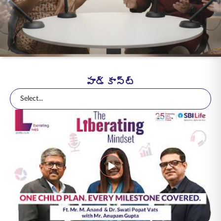
ENGLISH
ఆన్‌లైన్‌లో కొనండి
ప్రీమియం చెల్లించండి
1800 267 9090
పాడ్కాస్ట్
Select...