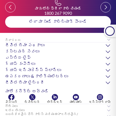
Previous
Previou
మాకు టోల్ ఫ్రీగా కాల్ చేయండి
1800 267 9090
లేదా మా నుండి కాల్‌బ్యాక్ పొందండి
నిరాకరణ
జీవిత బీమా పథకాలు
కస్టమర్ సేవలు
ఎస్‌బిఐ లైఫ్
గ్రూప్ కంపెనీలు
గ్రూప్ ఇన్సూరెన్స్ ప్లాన్లు
ఉపకరణాలు & కాలిక్యులేటర్లు
జీవిత బీమా లైబ్రరీ
మాతో కనెక్ట్ అవ్వండి
ఫేస్బుక్
ట్విట్టర్
లింక్డ్ఇన్
యూట్యూబ్
ఇన్స్టాగ్రామ్
నోటీసులు
ఇతర లింకులు
దురుద్ధేశమైన ఫోన్ కాల్స్ మరియు ఊహాజనితమైన/