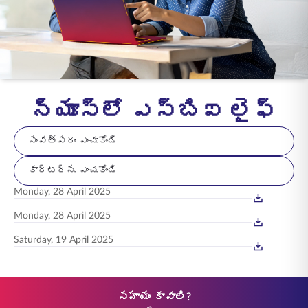
ENGLISH
ఆన్‌లైన్‌లో కొనండి
ప్రీమియం చెల్లించండి
1800 267 9090
న్యూస్‌లో ఎస్‌బిఐ లైఫ్
సంవత్సరం ఎంచుకోండి
కార్టర్‌ను ఎంచుకోండి
Monday, 28 April 2025
Monday, 28 April 2025
Saturday, 19 April 2025
సహాయం కావాలి?