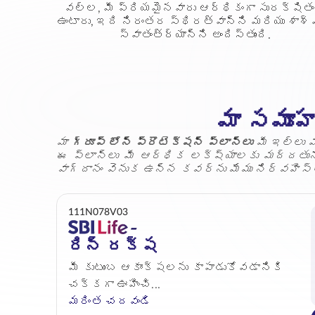
వల్ల, మీ ప్రియమైనవారు ఆర్థికంగా సురక్షితం
ఉంటారు, ఇది నిరంతర స్థిరత్వాన్ని మరియు శాశ
స్వాతంత్ర్యాన్ని అందిస్తుంది.
మా సమూ
మా
గ్రూప్ లోన్ ప్రొటెక్షన్ ప్లాన్‌లు
మీ ఇల్లు 
ఈ ప్లాన్‌లు మీ ఆర్థిక లక్ష్యాలకు మద్దతునిస
వాగ్దానం వెనుక ఉన్న కవర్‌ను మేము నిర్వహిస్త
111N078V03
రిన్ రక్ష
మీ కుటుంబ ఆకాంక్షలను కాపాడుకోవడానికి
చక్కగా ఊహించి...
మరింత చదవండి