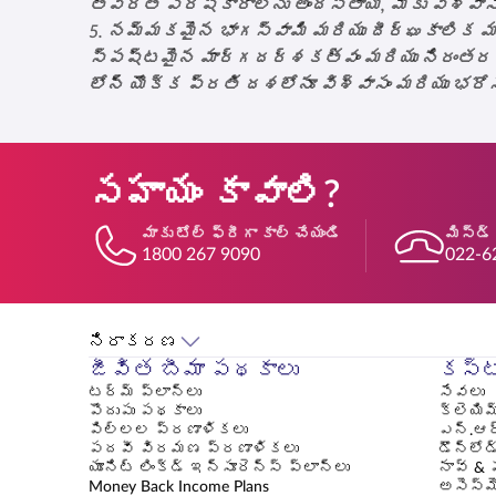
త్వరిత పరిష్కారాలను అందిస్తాయి, మీకు విశ్వా
5. నమ్మకమైన భాగస్వామి మరియు దీర్ఘకాలిక 
స్పష్టమైన మార్గదర్శకత్వం మరియు నిరంతర మద్దత
లోన్ యొక్క ప్రతి దశలోనూ విశ్వాసం మరియు భరోస
సహాయం కావాలి?
మాకు టోల్ ఫ్రీగా కాల్ చేయండి
మిస్డ్
1800 267 9090
022-6
నిరాకరణ
జీవిత బీమా పథకాలు
కస్ట
టర్మ్ ప్లాన్లు
సేవలు
పొదుపు పథకాలు
క్లెయిమ
పిల్లల ప్రణాళికలు
ఎన్.ఆర
పదవీ విరమణ ప్రణాళికలు
డౌన్‌లోడ
యూనిట్ లింక్డ్ ఇన్సూరెన్స్ ప్లాన్లు
నావ్ & 
Money Back Income Plans
అసెస్‌