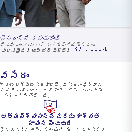
ువైనదాన్ని కాపాడుకోండి
. ఊహించని సంఘటన తర్వాత మీ ప్రియమైనవారు
మరింత చదవండి
ఈ
సరసమైన గ్రూప్ లోన్ ప్రొటెక్షన్ ప్లాన్‌లు
ు స్థిరత్వానికి మద్దతు ఇస్తుంది. అది ఇల్లు,
నిబద్ధతలు రేపు ఫలితాలను చూపుతాయి.
 అవసరం
హ రుణ రక్షణ పథకాలతో
, మీ ప్రియమైనవారు
నికి మించి ఉంటాయి. అవి పురోగతిని కాపాడతాయి
మనశ్శాంతిని తెస్తాయి.
ఆత్మవిశ్వాసాన్ని మరియు శాశ్వత
హామీని పెంచుతుంది
రైన కవరేజీ ఉన్నట్లయితే, మీ కుటుంబ ఆర్థిక