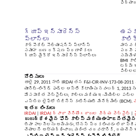
ఫిర్యా
గ్రూప్ ఇన్సూరెన్స్
ఉపక
ప్లాన్లు
కాలి
కార్పొరేట్ సొల్యూషన్స్ ప్లాన్స్
మానవ జ
సమూహ రుణ రక్షణ ప్రణాళికలు
పదవీ 
గ్రూప్ మైక్రో ఇన్సూరెన్స్ ప్లాన్‌లు
సమ్మేళ
BMI కా
టర్మ్ 
పిల్లల
నోటీసులు
జూలై 29, 2011 నాటి IRDAI తన F&I-CIR-INV-173-08-201
యూనిట్-లింక్డ్ ఫండ్‌ల ఆస్తి కేటాయింపు నవంబర్ 1, 2013 
మోసపూరిత వెబ్‌సైట్‌లు, కాల్‌లు మరియు ఇ-మెయిల్‌ల పట
ఎస్‌బిఐ లైఫ్‌లో బిజినెస్ కంటిన్యుటీ మేనేజ్‌మెంట్ (BCM).
మ
ఇతర లింకులు
IRDAI
|
IRDAI ద్వారా వినియోగదారుల విద్య వెబ్‌సైట్
|
స
దురుద్ధేశమైన ఫోన్ కాల్స్ మరియు ఊహాజనితమ
బీమా పాలసీలను అమ్మడం, బోనస్ ప్రకటించడం లేదా ప్రీమ
చేయాలని అభ్యర్థించారు. మరింత చదవడానికి, దయచేసి 