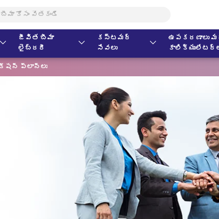
జీవిత బీమా
కస్టమర్
ఉపకరణాలు మర
లైబ్రరీ
సేవలు
కాలిక్యులేటర్
క్షన్ ప్లాన్‌లు