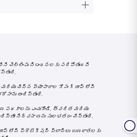
టత ద్వారా రెండు వైపులా విశ్వాసాన్ని
నాన్స్ రుణగ్రహీతలకు మద్దతు
 సౌకర్యవంతమైన కవరేజ్ మరియు సరసమైన
 నిర్ధారిస్తాయి.
 చేసే చెల్లింపు నిబంధనలకు సరిపోతుందని
్తుంది.
మరియు చిన్న వ్యాపారాల కోసం గ్రూప్ లోన్
సాను అందిస్తుంది.
ణ పథకాలను
ఎంచుకోండి. త్వరిత మరియు
ిస్తూ నిర్వహణను సులభతరం చేస్తుంది.
లోన్ ప్రొటెక్షన్ ప్లాన్‌లు రుణదాతలకు