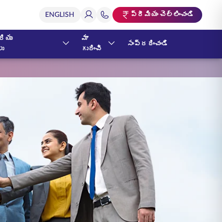
ప్రీమియం చెల్లించండి
ియు
మా
సంప్రదించండి
లు
గురించి