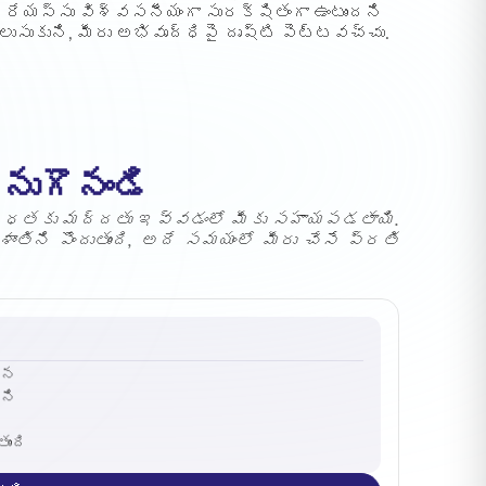
్రేయస్సు విశ్వసనీయంగా సురక్షితంగా ఉంటుందని
లుసుకుని, మీరు అభివృద్ధిపై దృష్టి పెట్టవచ్చు.
ుగొనండి
ిబద్ధతకు మద్దతు ఇవ్వడంలో మీకు సహాయపడతాయి.
తిని పొందుతుంది, అదే సమయంలో మీరు చేసే ప్రతి
ిన
ని
ుంది