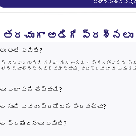
ప్లాన్‌ను అన్వేషిం
తరచుగా అడిగే ప్రశ్నలు
‌లు అంటే ఏమిటి?
ోన్ కొనసాగడానికి మరియు మీకు ఆర్థిక స్థిరత్వాన్ని స్
్ బ్యాలెన్స్‌ను నిర్వహిస్తాయి, కాలక్రమేణా మీకు మరియ
‌లు ఎలా పని చేస్తాయి?
ిన రుణ బ్యాలెన్స్‌ను పూర్తిగా కవర్ చేస్తాయి. క్లెయిమ్
రుణగ్రహీత కుటుంబం లేదా సన్నిహితులకు ఆర్థిక కొనసాగింపు 
న్‌ల నుండి ఎవరు ప్రయోజనం పొందవచ్చు?
ు, ఆర్థిక సంస్థలు మరియు మైక్రోఫైనాన్స్ కంపెనీలకు మద
రి కస్టమర్లు మరియు బృంద సభ్యులకు శాశ్వత ఆర్థిక 
న్‌ల ప్రయోజనాలు ఏమిటి?
 అందిస్తాయి. సరళమైన నమోదు మరియు స్పష్టమైన నిబంధన