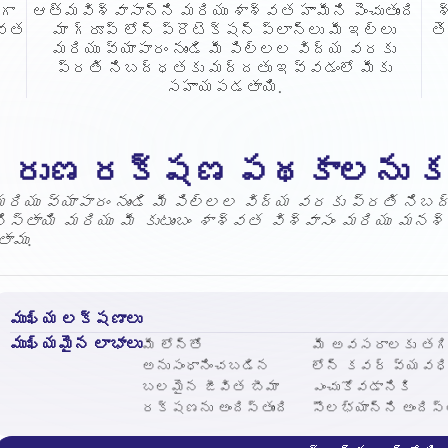
గా
ఆత్మవిశ్వాసాన్ని మరియు శాశ్వత హామీని పెంచుతుంది
శ
్వత
మా గ్రూప్ లోన్ ప్రొటెక్షన్ ప్లాన్‌లు మీ ఇల్లు
తె
మరియు వ్యాపారం నుండి మీ పిల్లల విద్య వరకు
ప్రతి నిబద్ధతకు మద్దతు ఇవ్వడంలో మీకు
సహాయపడతాయి.
హ రుణ రక్షణ పథకాలను కన
మరియు వ్యాపారం నుండి మీ పిల్లల విద్య వరకు ప్రతి న
్తాయి మరియు మీ కుటుంబం శాశ్వత విశ్వాసం మరియు మనశ్శాం
ాము.
ముఖ్య లక్షణాలు
ముఖ్యమైన లాభాలు
మీ లోన్‌తో
మీ అవసరాలకు తగ
అనుసంధానించబడిన
లోన్ కవర్ వ్యవధి
బలమైన జీవిత బీమా
ఎంచుకోవడానికి
రక్షణను అందిస్తుంది
సౌలభ్యాన్ని అందిస్త