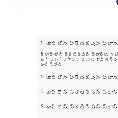
గ్రూప్ లోన్ ప్రొటెక్షన్ ప్లాన్
గ్రూప్ లోన్ ప్రొటెక్షన్ ప్లాన్‌లు
మీ ల
అవి రుణగ్రహీతల కోసం బకాయి ఉన్న లోన
అందిస్తాయి.
గ్రూప్ లోన్ ప్రొటెక్షన్ ప్లాన్
ఈ ప్రణాళికలు రుణగ్రహీత యొక్క మిగిల
రుణదాతతో రుణాన్ని పరిష్కరిస్తుంది, 
గ్రూప్ లోన్ ప్రొటెక్షన్ ప్లా
ఈ ప్రణాళికలు వ్యక్తులు, వ్యాపారాల
నమ్మకమైన రుణ చెల్లింపు మరియు వా
గ్రూప్ లోన్ ప్రొటెక్షన్ ప్లా
అవి సౌలభ్యం, విలువ మరియు భరోసాను