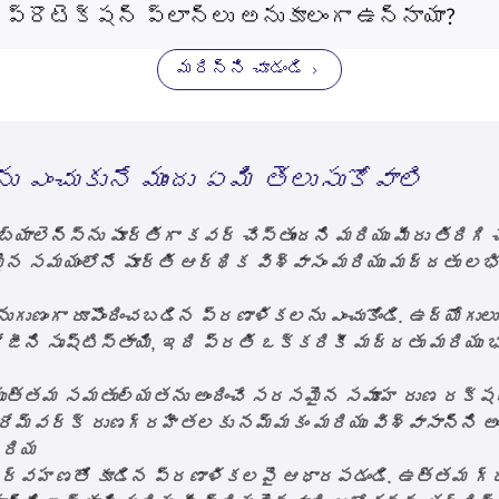
ూ, రుణదాతలు సురక్షితంగా ఉంటారని నిర్ధారిస్తాయి, స్పష్
 ప్రొటెక్షన్ ప్లాన్‌లు అనుకూలంగా ఉన్నాయా?
్ లోన్ కవర్ ప్లాన్‌లు వ్యవస్థాపకులకు మరియు మైక్రోఫై
వారి వ్యాపారాలు పెరుగుతున్న కొద్దీ సర్దుబాటు అయ్యే
మరిన్ని చూడండి
్క ప్రతి దశలోనూ రక్షణ, భద్రత మరియు స్వేచ్ఛా భావాన్ని
ను ఎంచుకునే ముందు ఏమి తెలుసుకోవాలి
 బ్యాలెన్స్‌ను పూర్తిగా కవర్ చేస్తుందని మరియు మీరు తిరిగి
ైన సమయంలోనే పూర్తి ఆర్థిక విశ్వాసం మరియు మద్దతు లభిస
ుణంగా రూపొందించబడిన ప్రణాళికలను ఎంచుకోండి. ఉద్యోగులు 
ని సృష్టిస్తాయి, ఇది ప్రతి ఒక్కరికీ మద్దతు మరియు భరో
యుత్తమ సమతుల్యతను అందించే
సరసమైన సమూహ రుణ రక్ష
్‌వర్క్ రుణగ్రహీతలకు నమ్మకం మరియు విశ్వాసాన్ని అంద
్రియ
్వహణతో కూడిన ప్రణాళికలపై ఆధారపడండి. ఉత్తమ గ్రూప్ 