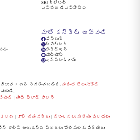
SBI గ్లోబల్
ఎస్బిఐ డిఎఫ్హెచ్ఐ
ీ
మాతో కనెక్ట్ అవ్వండి
ఫేస్బుక్
ట్విట్టర్
ోవడం
లింక్డ్ఇన్
యూట్యూబ్
ఇన్స్టాగ్రామ్
స్తి విలువ గణన సవరించబడింది.
మరింత తెలుసుకోండి
చూడండి.
ేయండి
|
యాంటీ ఫ్రాడ్ పాలసీ
రాకరణ
|
కాల్ చేయవద్దు
|
నిబంధనలు మరియు షరతులు
ోన్ కాల్స్ అందుకున్న ప్రజలు పోలీసులకు ఫిర్యాదు