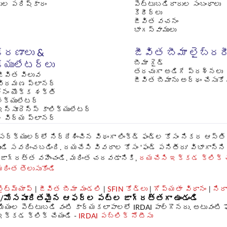
దుల పరిష్కారం
పెట్టుబడిదారుల సంబంధాలు
కెరీర్లు
జీవిత వచనం
భాగస్వాములు
రణాలు &
జీవిత బీమా లైబ్రర
బీమా గైడ్
క్యులేటర్లు
తరచుగా అడిగే ప్రశ్నలు
ీవిత విలువ
జీవిత బీమాను అర్థం చేసుక
విరమణ ప్లానర్
నం యొక్క శక్తి
లిక్యులేటర్
ఇన్సూరెన్స్ కాలిక్యులేటర్
 విద్య ప్లానర్
1 సర్క్యులర్‌లో నిర్దేశించిన విధంగా లింక్డ్ ఫండ్‌ల కోసం నికర ఆ
నుండి సవరించబడింది. దయచేసి వివరాల కోసం 'ఫండ్ పనితీరు' విభాగాన్ని 
్ల జాగ్రత్త వహించండి. మరింత చదవడానికి,
దయచేసి ఇక్కడ క్లిక్ చ
రింత తెలుసుకోండి
ైట్‌మ్యాప్
|
జీవిత బీమా మండలి
|
SFIN కోడ్‌లు
|
గోప్యతా విధానం
|
ని
ైన/మోసపూరితమైన ఆఫర్ల పట్ల జాగ్రత్తగా ఉండండి
ియంల పెట్టుబడి వంటి కార్యకలాపాలలో IRDAI పాల్గొనదు. అటువంటి ఫ
ఇక్కడ క్లిక్ చేయండి -
IRDAI పబ్లిక్ నోటీసు