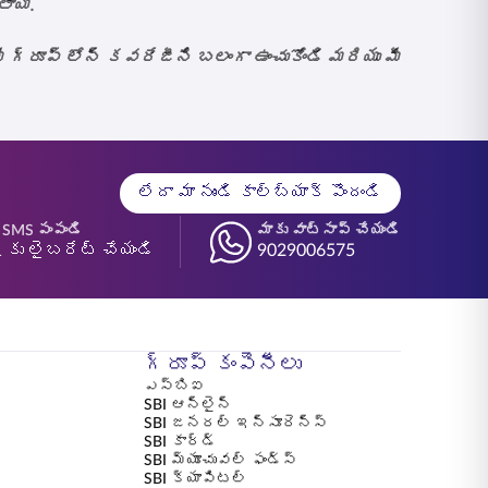
ాయి.
్రూప్ లోన్ కవరేజీని బలంగా ఉంచుకోండి మరియు మీ
లేదా మా నుండి కాల్‌బ్యాక్ పొందండి
 SMS పంపండి
మాకు వాట్సాప్ చేయండి
 కు లైబరేట్ చేయండి
9029006575
గ్రూప్ కంపెనీలు
ఎస్బిఐ
SBI ఆన్‌లైన్
SBI జనరల్ ఇన్సూరెన్స్
SBI కార్డ్
SBI మ్యూచువల్ ఫండ్స్
SBI క్యాపిటల్