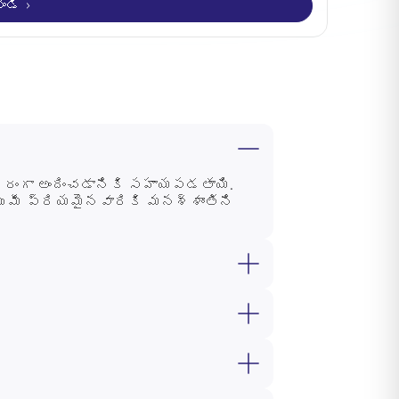
చండి
థిరంగా అందించడానికి సహాయపడతాయి.
ు మీ ప్రియమైనవారికి మనశ్శాంతిని
 వచ్చినప్పుడు, బీమా సంస్థ నేరుగా
మరియు మనశ్శాంతిని నిలుపుకుంటుంది.
్దతు ఇస్తాయి. రుణగ్రహీత యొక్క
సమతుల్యత కోసం ఇవి సహాయపడతాయి.
లతో, ఉత్తమ గ్రూప్ లోన్ కవర్