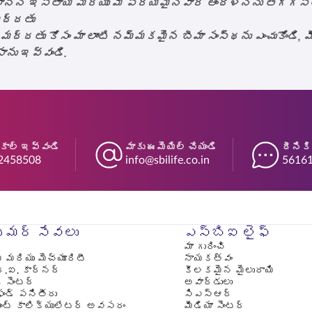
సాన్ని ఇస్తాయి మరియు మీ ప్రియమైనవారి ఆందోళనను తగ్గిస్త
మద్దతు
ు కోసం మా లాంటి నమ్మకమైన బీమా సంస్థను ఎంచుకోండి, మీ గ
ాను ఇవ్వండి.
 కాల్ ఇవ్వండి
మాకు ఈమెయిల్ చేయండి
దీనికి
2458508
info@sbilife.co.in
56161
మర్ సేవలు
ఎస్‌బిఐ లైఫ్
మా గురించి
్ మరియు మెచ్యూరిటీ
నాయకత్వం
్.ఐ. కార్నర్
కీలకమైన మైలురాయి
్ సెంటర్
అవార్డులు
ఫండ్ పనితీరు
సిఎస్ఆర్
మెంట్ కాలిక్యులేటర్ అవసరం
మీడియా సెంటర్