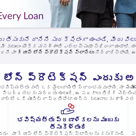
Every Loan
ు తీసుకునే దానిని సురక్షితంగా ఉంచండి, మీరు విల
ీ కుటుంబం యొక్క మనశ్శాంతి ఎల్లప్పుడూ స్థిరంగా ఉండాలి
ేదని మా
గ్రూప్ లోన్ ప్రొటెక్షన్ ప్లాన్‌లు
నిర్ధారిస్తాయి. 
గి చెల్లిస్తాయి. ఇది మీ కుటుంబ భవిష్యత్తు, భద్రత మరియ
 మీ ప్రాధాన్యతలను సురక్షితం చేస్తాయి, కాబట్టి ఈరోజు మీ 
్ లోన్ ప్రొటెక్షన్ ఎందుకు
భవిష్యత్తు వంటి ఒక మైలురాయితో ప్రారంభమవుతాయి. మా
సమూ
క నిబద్ధతలకు మద్దతు ఉంటుంది. ఈ పథకాలు తిరిగి చెల్లించడా
ాల్లో ఒకే యూనిట్‌గా ప్రతిచోటా ఉన్న కుటుంబాలకు శాశ్వత 
భవిష్యత్తు ప్రణాళికలను ముందుకు
తీసుకెళ్తుంది
చడం
మా గ్రూప్ లోన్ ప్రొటెక్షన్ ప్లాన్‌లను కనుగొనండి
స