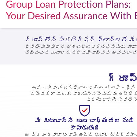
Group Loan Protection Plans:
Your Desired Assurance With 
గ్రూప్ లోన్ ప్రొటెక్షన్ ప్లాన్‌లతో మీర
జీవితం మిమ్మల్ని ఆశ్చర్యపరిచినప్పుడు కూడా మ
చెల్లించని రుణాలను నిర్వహించాల్సిన అవసరం ల
బకాయి ఉన్న రుణ మొత్తాన్ని స్వయంచాలకంగా తిరి
కారు లేదా వ్యాపార రుణం అయినా, మా పరిష్కారాలు
గ్రూప
అనేక జీవిత లక్ష్యాలు ఇల్లు లేదా మెరుగైన 
నమ్మకంగా ముందుకు సాగుతున్నప్పుడు మీ ఆర్థి
మరియు రాబోయే సంవత్సర
మీ కుటుంబాన్ని రుణ బాధ్యతల నుండి
కాపాడుతుంది
ఈ పథకం ద్వారా బకాయి ఉన్న రుణాలను నిర్వహిం