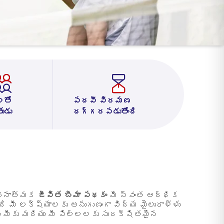
లతో
పదవీ విరమణ
ుడు
దగ్గరపడుతోంది
లోచనాత్మక
జీవిత బీమా పథకం
మీ స్వంత ఆర్థిక
ి మీ లక్ష్యాలకు అనుగుణంగా విద్య మైలురాళ్ళు
లు మీకు మరియు మీ పిల్లలకు సురక్షితమైన