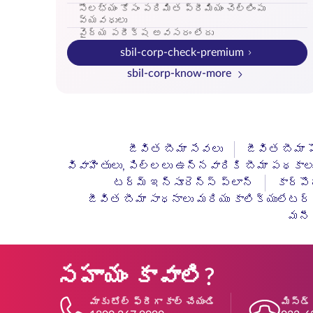
సౌలభ్యం కోసం పరిమిత ప్రీమియం చెల్లింపు
వ్యవధులు
వైద్య పరీక్ష అవసరం లేదు
sbil-corp-check-premium
sbil-corp-know-more
జీవిత బీమా సేవలు
జీవిత బీమా 
వివాహితులు, పిల్లలు ఉన్నవారికి బీమా పథకాల
టర్మ్ ఇన్సూరెన్స్ ప్లాన్
కార్పొ
జీవిత బీమా సాధనాలు మరియు కాలిక్యులేటర్
మనీ 
సహాయం కావాలి?
మాకు టోల్ ఫ్రీగా కాల్ చేయండి
మిస్డ్