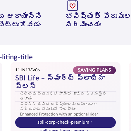
ంబ ఆదాయాన్ని
భవిష్యత్ పొదుపుల
ెట్టుకోవడం
నిర్మించడం
iting-title
SAVING PLANS
111N133V06
SBI Life – స్మార్ట్ ప్లాటినా
ప్లస్
చెల్లింపు వ్యవధిలో హామీతో కూడిన క్రమమైన
ఆదాయం
విభిన్న జీవిత లక్ష్యాలకు అనుగుణంగా
సర్దుబాటు చేసుకునే సౌలభ్యం
Enhanced Protection with an optional rider
sbil-corp-check-premium