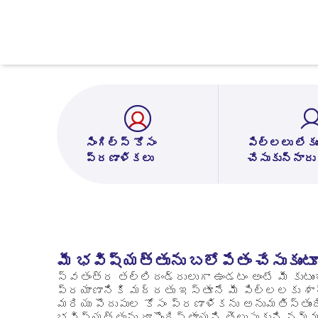
సింగిల్స్ కోసం
పిల్లలు లేకుం
ప్రణాళికలు
చేసుకున్నారు
మీ భవిష్యత్తును బలోపేతం చేసుకుంటూ
స్వతంత్ర తల్లిదండ్రులుగా ఉండటం అంటే మీ కుట
ప్రయాణానికి మద్దతు ఇస్తూనే మీ పిల్లలకు శాశ
మరియు పొదుపుల కోసం ప్రణాళికను అనుమతిస్తుం
భవిష్యత్తును రూపొందిస్తాయని తెలుసుకుని నమ్మకం