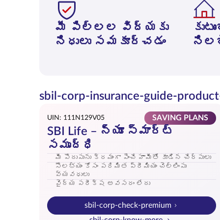
మీ పిల్లల విద్యకు
కుటు
నిధులు సమకూర్చడం
నిలబ
sbil-corp-insurance-guide-product-l
SAVING PLANS
UIN: 111N129V05
SBI Life – న్యూ స్మార్ట్
సమృద్ధి
మీ పొదుపును క్రమంగా పెంచే హామీతో కూడిన చేర్పులు
సౌలభ్యం కోసం పరిమిత ప్రీమియం చెల్లింపు
వ్యవధులు
వైద్య పరీక్ష అవసరం లేదు
sbil-corp-check-premium