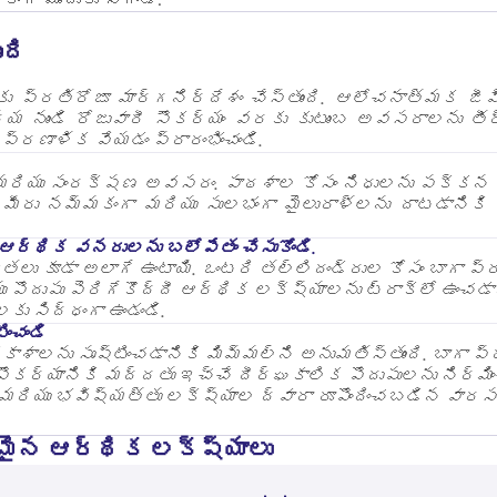
ంది
కు ప్రతిరోజూ మార్గనిర్దేశం చేస్తుంది. ఆలోచనాత్మక జ
విద్య నుండి రోజువారీ సౌకర్యం వరకు కుటుంబ అవసరాలను తీర్
 ప్రణాళిక వేయడం ప్రారంభించండి.
మరియు సంరక్షణ అవసరం. పాఠశాల కోసం నిధులను పక్కన ప
 మీరు నమ్మకంగా మరియు సులభంగా మైలురాళ్లను దాటడానికి 
ఆర్థిక వనరులను బలోపేతం చేసుకోండి.
ాధ్యతలు కూడా అలాగే ఉంటాయి. ఒంటరి తల్లిదండ్రుల కోసం బాగా 
పొదుపు పెరిగేకొద్దీ ఆర్థిక లక్ష్యాలను ట్రాక్‌లో ఉంచడా
ు సిద్ధంగా ఉండండి.
ంచండి
కాశాలను సృష్టించడానికి మిమ్మల్ని అనుమతిస్తుంది. బాగా ప్
ర్యానికి మద్దతు ఇచ్చే దీర్ఘకాలిక పొదుపులను నిర్మిం
మరియు భవిష్యత్తు లక్ష్యాల ద్వారా రూపొందించబడిన వారసత్
మైన ఆర్థిక లక్ష్యాలు