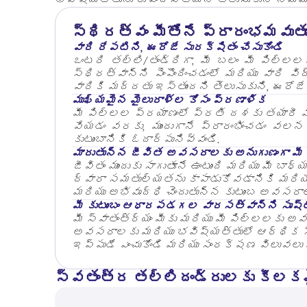
స్థిరత్వం మీతోనే ప్రారంభమవుతు
వారి రేపటిని, ఈరోజే సురక్షితం చేసుకోండి
ఒంటరి తల్లి/తండ్రిగా, మీ బలం మీ పిల్లల
స్థిరత్వాన్ని పెంపొందించడంలో మరియు వారి 
వారికి మద్దతు ఇస్తుందని తెలుసుకుని, ఈరోజే
ముఖ్యమైన మైలురాళ్ల కోసం ప్రణాళిక
మీ పిల్లల ప్రయాణంలో ప్రతి దశకు తయారీ 
వేయడం వరకు, ముందుగానే ప్రారంభించడం వలన
కుటుంబానికి ఓదార్పునివ్వండి.
మారుతున్న జీవిత అవసరాలకు అనుగుణంగా మీ 
జీవితం ముందుకు సాగుతూనే ఉంటుంది మరియు మీ బ
ద్వారా సమతుల్యతను కాపాడుకోవడానికి మరియు 
మరియు అభివృద్ధి చెందుతున్న కుటుంబ అవసరాలక
మీ కుటుంబం ఆధారపడగల వారసత్వాన్ని సృష్టి
మీ స్వాతంత్ర్యం మీకు మరియు మీ పిల్లలకు అవ
అవసరాలకు మరియు భవిష్యత్తులో ఆర్థిక సౌక
ఇప్పుడే ఎంచుకోండి మరియు సంరక్షణ విలువలు 
స్వతంత్ర తల్లిదండ్రులకు కీలక