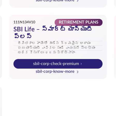
sbil-corp-know-more
RETIREMENT PLANS
111N134V10
SBI Life – స్మార్ట్ యాన్యుటీ
ప్లస్
జీవితకాల హామీతో కూడిన క్రమమైన ఆదాయం
ఐదు యాన్యుటీ ఎంపికల నుండి ఎంచుకునే సౌలభ్యం
అధిక కొనుగోలు ధరకు ప్రోత్సాహం
sbil-corp-check-premium
sbil-corp-know-more