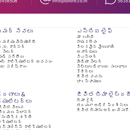
2458508
info@sbilife.co.in
56161
మర్ సేవలు
ఎస్‌బిఐ లైఫ్
మా గురించి
్ మరియు మెచ్యూరిటీ
నాయకత్వం
్.ఐ. కార్నర్
కీలకమైన మైలురాయి
్ సెంటర్
అవార్డులు
ఫండ్ పనితీరు
సిఎస్ఆర్
మెంట్ కాలిక్యులేటర్ అవసరం
మీడియా సెంటర్
దుల పరిష్కారం
పెట్టుబడిదారుల సంబంధాలు
కెరీర్లు
జీవిత వచనం
భాగస్వాములు
రణాలు &
జీవిత బీమా లైబ్రర
బీమా గైడ్
క్యులేటర్లు
తరచుగా అడిగే ప్రశ్నలు
ీవిత విలువ
జీవిత బీమాను అర్థం చేసుక
విరమణ ప్లానర్
నం యొక్క శక్తి
లిక్యులేటర్
ఇన్సూరెన్స్ కాలిక్యులేటర్