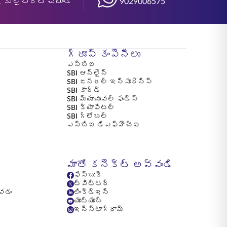
 కు లైబరేట్ చేయండి
9029006575
గ్రూప్ కంపెనీలు
ఎస్బిఐ
SBI ఆన్‌లైన్
SBI జనరల్ ఇన్సూరెన్స్
SBI కార్డ్
SBI మ్యూచువల్ ఫండ్స్
SBI క్యాపిటల్
SBI గ్లోబల్
ఎస్బిఐ డిఎఫ్హెచ్ఐ
ీ
మాతో కనెక్ట్ అవ్వండి
ఫేస్బుక్
ట్విట్టర్
ోవడం
లింక్డ్ఇన్
యూట్యూబ్
ఇన్స్టాగ్రామ్