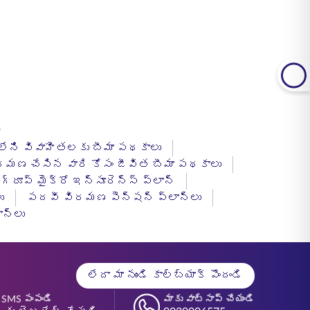
లేని వివాహితలకు బీమా పథకాలు
మణ చేసిన వారి కోసం జీవిత బీమా పథకాలు
గ్రూప్ మైక్రో ఇన్సూరెన్స్ ప్లాన్
ు
పదవీ విరమణ పెన్షన్ ప్లాన్‌లు
ాన్లు
లేదా మా నుండి కాల్‌బ్యాక్ పొందండి
 SMS పంపండి
మాకు వాట్సాప్ చేయండి