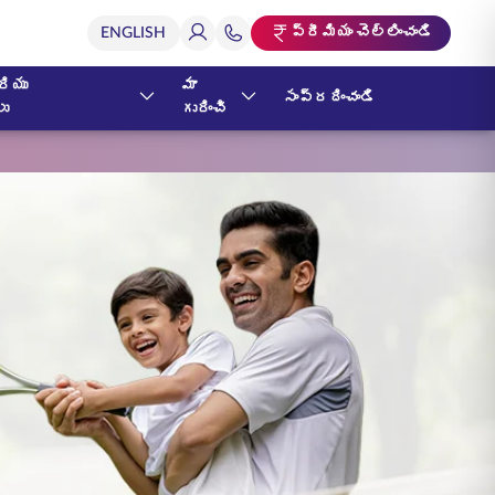
ప్రీమియం చెల్లించండి
ియు
మా
సంప్రదించండి
లు
గురించి