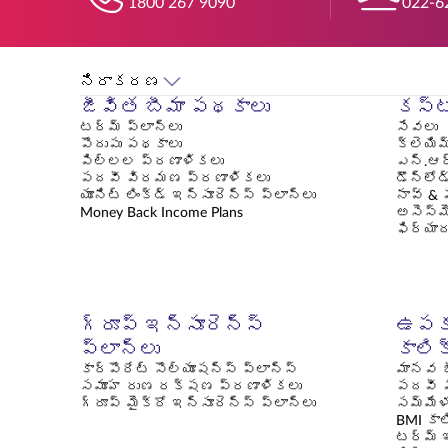
1800 267 9090
022-6
నిరాకరణ
జీవిత బీమా పథకాలు
కస్ట
టర్మ్ ప్లాన్లు
సేవలు
పొదుపు పథకాలు
క్లెయిమ
పిల్లల ప్రణాళికలు
ఎన్.ఆర
పదవీ విరమణ ప్రణాళికలు
డౌన్‌లోడ
యూనిట్ లింక్డ్ ఇన్సూరెన్స్ ప్లాన్లు
నావ్ & 
Money Back Income Plans
అసెస్‌
ఫిర్యా
గ్రూప్ ఇన్సూరెన్స్
ఉపక
ప్లాన్లు
కాలి
కార్పొరేట్ సొల్యూషన్స్ ప్లాన్స్
మానవ జ
సమూహ రుణ రక్షణ ప్రణాళికలు
పదవీ 
గ్రూప్ మైక్రో ఇన్సూరెన్స్ ప్లాన్‌లు
సమ్మేళ
BMI కా
టర్మ్ 