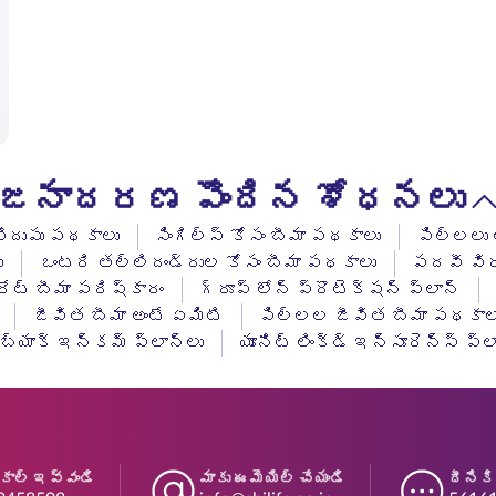
జనాదరణ పొందిన శోధనలు
పొదుపు పథకాలు
సింగిల్స్ కోసం బీమా పథకాలు
పిల్లలు 
ు
ఒంటరి తల్లిదండ్రుల కోసం బీమా పథకాలు
పదవీ విర
రేట్ బీమా పరిష్కారం
గ్రూప్ లోన్ ప్రొటెక్షన్ ప్లాన్
జీవిత బీమా అంటే ఏమిటి
పిల్లల జీవిత బీమా పథకాల
బ్యాక్ ఇన్‌కమ్ ప్లాన్‌లు
యూనిట్ లింక్డ్ ఇన్సూరెన్స్ ప్ల
 కాల్ ఇవ్వండి
మాకు ఈమెయిల్ చేయండి
దీనికి