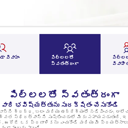
డా వివాహం
పిల్లలతో
పిల్ల
స్వతంత్రంగా
వివాహిత
పిల్లలతో స్వతంత్రంగా
 వారి భవిష్యత్తును సురక్షితం చేసుకోండి
ుంబాన్ని శ్రద్ధ, బలం మరియు ఉద్దేశ్యంతో నడిపించడం. ఆ
్వత స్థిరత్వాన్ని సృష్టించడంలో మీకు సహాయపడుతుంది. ఇద
ది. ఈరోజే ఒక ప్రణాళికను ఎంచుకోండి మరియు మీ ప్రయత్నా
గా ముందుకు సాగండి.