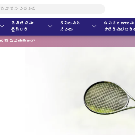
జీవిత బీమా
కస్టమర్
ఉపకరణాలు మర
లైబ్రరీ
సేవలు
కాలిక్యులేటర్
లతో స్వతంత్రంగా