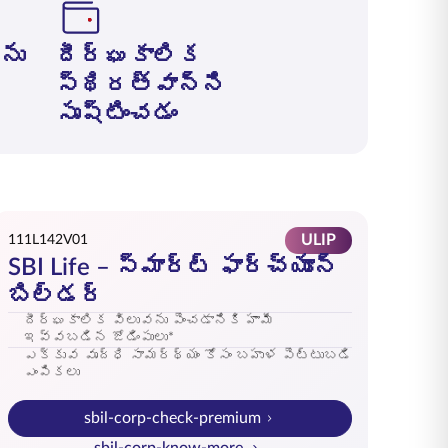
ను
దీర్ఘకాలిక
స్థిరత్వాన్ని
సృష్టించడం
ULIP
111L142V01
SBI Life – స్మార్ట్ ఫార్చ్యూన్
బిల్డర్
దీర్ఘకాలిక విలువను పెంచడానికి హామీ
ఇవ్వబడిన జోడింపులు*
ఎక్కువ వృద్ధి సామర్థ్యం కోసం బహుళ పెట్టుబడి
ఎంపికలు
sbil-corp-check-premium