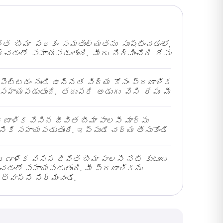
ీవిత బీమా పథకం సమతుల్యతను సృష్టించడంలో,
చడంలో సహాయపడుతుంది. మీరు నిర్మించేది రేపు
ెట్టడం నుండి ఉన్నత విద్య కోసం ప్రణాళిక
సహాయపడుతుంది. తదుపరి అడుగు వేసి రేపు మీ
ప్రణాళిక వేసిన జీవిత బీమా పాలసీ మార్పు
నికి సహాయపడుతుంది. ఇప్పుడే చర్య తీసుకోండి
రణాళిక వేసిన జీవిత బీమా పాలసీ నేటి కుటుంబ
చడంలో సహాయపడుతుంది. మీ ప్రణాళికను
వాన్ని నిర్మించండి.