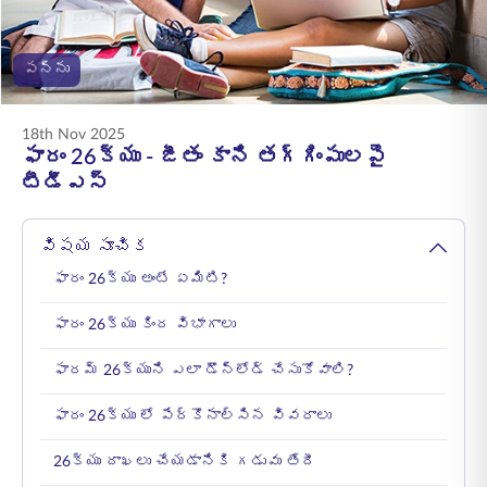
ENGLISH
పన్ను
ఆన్‌లైన్‌లో కొనండి
ప్రీమియం చెల్లించండి
1800 267 9090
18th Nov 2025
ఫారం 26క్యు - జీతం కాని తగ్గింపులపై
టీడీఎస్‌
విషయ సూచిక
ఫారం 26క్యు అంటే ఏమిటి?
ఫారం 26క్యు కింద విభాగాలు
ఫారమ్ 26క్యుని ఎలా డౌన్‌లోడ్ చేసుకోవాలి?
ఫారం 26క్యు లో పేర్కొనాల్సిన వివరాలు
26క్యు దాఖలు చేయడానికి గడువు తేదీ