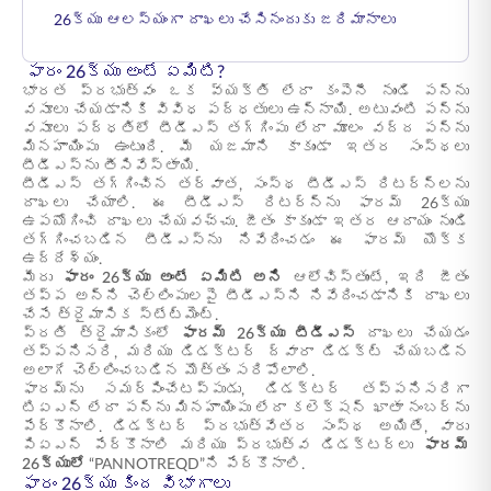
26క్యు ఆలస్యంగా దాఖలు చేసినందుకు జరిమానాలు
ఫారం 26క్యు అంటే ఏమిటి?
భారత ప్రభుత్వం ఒక వ్యక్తి లేదా కంపెనీ నుండి పన్ను
వసూలు చేయడానికి వివిధ పద్ధతులు ఉన్నాయి. అటువంటి పన్ను
వసూలు పద్ధతిలో టీడీఎస్ తగ్గింపు లేదా మూలం వద్ద పన్ను
మినహాయింపు ఉంటుంది. మీ యజమాని కాకుండా ఇతర సంస్థలు
టీడీఎస్ను తీసివేస్తాయి.
టీడీఎస్‌ తగ్గించిన తర్వాత, సంస్థ టీడీఎస్‌ రిటర్న్‌లను
దాఖలు చేయాలి. ఈ టీడీఎస్‌ రిటర్న్‌ను ఫారమ్ 26క్యు
ఉపయోగించి దాఖలు చేయవచ్చు. జీతం కాకుండా ఇతర ఆదాయం నుండి
తగ్గించబడిన టీడీఎస్‌ను నివేదించడం ఈ ఫారమ్ యొక్క
ఉద్దేశ్యం.
మీరు
ఫారం 26క్యు అంటే ఏమిటి అని
ఆలోచిస్తుంటే, ఇది జీతం
తప్ప అన్ని చెల్లింపులపై టీడీఎస్ని నివేదించడానికి దాఖలు
చేసే త్రైమాసిక స్టేట్మెంట్.
ప్రతి త్రైమాసికంలో
ఫారమ్ 26క్యు టీడీఎస్
దాఖలు చేయడం
తప్పనిసరి, మరియు డిడక్టర్ ద్వారా డిడక్ట్ చేయబడిన
అలాగే చెల్లించబడిన మొత్తం సరిపోలాలి.
ఫారమ్ను సమర్పించేటప్పుడు, డిడక్టర్ తప్పనిసరిగా
టిఏఎన్ లేదా పన్ను మినహాయింపు లేదా కలెక్షన్ ఖాతా నంబర్ను
పేర్కొనాలి. డిడక్టర్ ప్రభుత్వేతర సంస్థ అయితే, వారు
పిఏఎన్ పేర్కొనాలి మరియు ప్రభుత్వ డిడక్టర్లు
ఫారమ్
26క్యులో
“PANNOTREQD”ని పేర్కొనాలి.
ఫారం 26క్యు కింద విభాగాలు