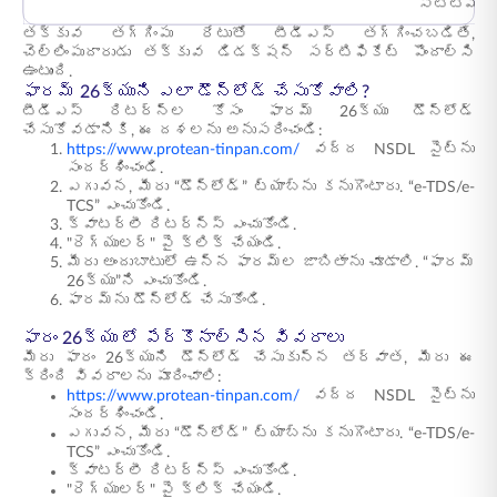
స్టేట్మెంట్
తక్కువ తగ్గింపు రేటుతో టీడీఎస్ తగ్గించబడితే,
చెల్లింపుదారుడు తక్కువ డిడక్షన్ సర్టిఫికేట్ పొందాల్సి
ఉంటుంది.
ఫారమ్ 26క్యుని ఎలా డౌన్లోడ్ చేసుకోవాలి?
టీడీఎస్ రిటర్న్ల కోసం ఫారమ్ 26క్యు డౌన్లోడ్
చేసుకోవడానికి, ఈ దశలను అనుసరించండి:
https://www.protean-tinpan.com/
వద్ద NSDL సైట్‌ను
సందర్శించండి.
ఎగువన, మీరు “డౌన్లోడ్” ట్యాబ్ను కనుగొంటారు. “e-TDS/e-
TCS” ఎంచుకోండి.
క్వాటర్లీ రిటర్న్స్ ఎంచుకోండి.
"రెగ్యులర్" పై క్లిక్ చేయండి.
మీరు అందుబాటులో ఉన్న ఫారమ్ల జాబితాను చూడాలి. “ఫారమ్
26క్యు”ని ఎంచుకోండి.
ఫారమ్ను డౌన్లోడ్ చేసుకోండి.
ఫారం 26క్యు లో పేర్కొనాల్సిన వివరాలు
మీరు ఫారం 26క్యుని డౌన్లోడ్ చేసుకున్న తర్వాత, మీరు ఈ
క్రింది వివరాలను పూరించాలి:
https://www.protean-tinpan.com/
వద్ద NSDL సైట్‌ను
సందర్శించండి.
ఎగువన, మీరు “డౌన్‌లోడ్” ట్యాబ్‌ను కనుగొంటారు. “e-TDS/e-
TCS” ఎంచుకోండి.
క్వాటర్లీ రిటర్న్స్ ఎంచుకోండి.
"రెగ్యులర్" పై క్లిక్ చేయండి.