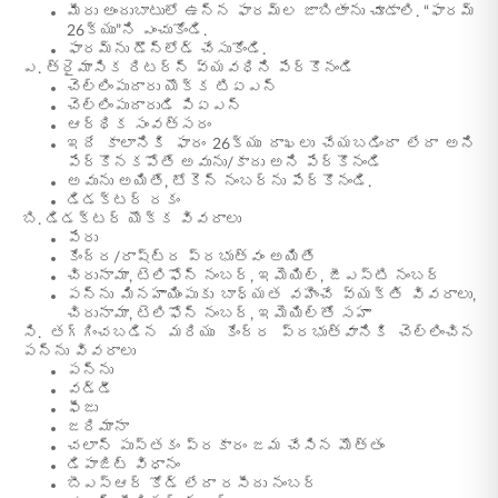
మీరు అందుబాటులో ఉన్న ఫారమ్ల జాబితాను చూడాలి. “ఫారమ్
26క్యు”ని ఎంచుకోండి.
ఫారమ్ను డౌన్లోడ్ చేసుకోండి.
ఎ. త్రైమాసిక రిటర్న్ వ్యవధిని పేర్కొనండి
చెల్లింపుదారు యొక్క టిఏఎన్
చెల్లింపుదారుడి పిఏఎన్
ఆర్థిక సంవత్సరం
ఇదే కాలానికి ఫారం 26క్యు దాఖలు చేయబడిందా లేదా అని
పేర్కొనకపోతే అవును/కాదు అని పేర్కొనండి
అవును అయితే, టోకెన్ నంబర్ను పేర్కొనండి.
డిడక్టర్ రకం
బి. డిడక్టర్ యొక్క వివరాలు
పేరు
కేంద్ర/రాష్ట్ర ప్రభుత్వం అయితే
చిరునామా, టెలిఫోన్ నంబర్, ఇమెయిల్, జీఎస్టి నంబర్
పన్ను మినహాయింపుకు బాధ్యత వహించే వ్యక్తి వివరాలు,
చిరునామా, టెలిఫోన్ నంబర్, ఇమెయిల్‌తో సహా
సి. తగ్గించబడిన మరియు కేంద్ర ప్రభుత్వానికి చెల్లించిన
పన్ను వివరాలు
పన్ను
వడ్డీ
ఫీజు
జరిమానా
చలాన్ పుస్తకం ప్రకారం జమ చేసిన మొత్తం
డిపాజిట్ విధానం
బీఎస్ఆర్ కోడ్ లేదా రసీదు నంబర్