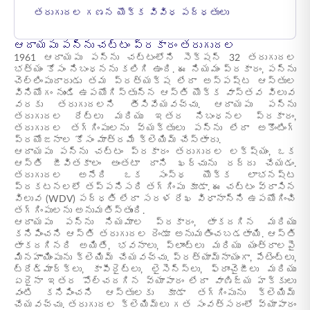
తరుగుదల గణన యొక్క వివిధ పద్ధతులు
ఆదాయపు పన్ను చట్టం ప్రకారం తరుగుదల
1961 ఆదాయపు పన్ను చట్టంలోని సెక్షన్ 32 తరుగుదల
భత్యం కోసం నిబంధనను కలిగి ఉంది. ఈ నియమం ప్రకారం, పన్ను
చెల్లింపుదారుడు తమ ప్రత్యక్ష లేదా అస్పష్ట ఆస్తుల
వినియోగం నుండి ఉపయోగిస్తున్న ఆస్తి యొక్క వాస్తవ విలువ
వరకు తరుగుదలని తీసివేయవచ్చు. ఆదాయపు పన్ను
తరుగుదల రేట్లు మరియు ఇతర నిబంధనల ప్రకారం,
తరుగుదల తగ్గింపులను వ్యక్తులు పన్ను లేదా అకౌంటింగ్
ప్రయోజనాల కోసం మాత్రమే క్లెయిమ్ చేస్తారు.
ఆదాయపు పన్ను చట్టం ప్రకారం తరుగుదల లక్ష్యం, ఒక
ఆస్తి జీవితకాలం అంతటా దాని ఖర్చును రద్దు చేయడం.
తరుగుదల అనేది ఒక సంస్థ యొక్క లాభనష్ట
ప్రకటనలలో తప్పనిసరి తగ్గింపు కూడా. ఈ చట్టం వ్రాసిన
విలువ (WDV) పద్ధతి లేదా సరళ రేఖ విధానాన్ని ఉపయోగించి
తగ్గింపులను అనుమతిస్తుంది.
ఆదాయపు పన్ను నియమాల ప్రకారం, తాకదగిన మరియు
కనిపించని ఆస్తి తరుగుదల రెండూ అనుమతించబడతాయి. ఆస్తి
తాకదగినది అయితే, భవనాలు, ప్లాంట్లు మరియు యంత్రాలపై
మినహాయింపును క్లెయిమ్ చేయవచ్చు. ప్రత్యామ్నాయంగా, పేటెంట్లు,
ట్రేడ్‌మార్క్‌లు, కాపీరైట్‌లు, లైసెన్స్‌లు, ఫ్రాంచైజీలు మరియు
ఏదైనా ఇతర పోల్చదగిన వ్యాపారం లేదా వాణిజ్య హక్కులు
వంటి కనిపించని ఆస్తులకు కూడా తగ్గింపును క్లెయిమ్
చేయవచ్చు. తరుగుదల క్లెయిమ్‌లు గత సంవత్సరంలో వ్యాపారం