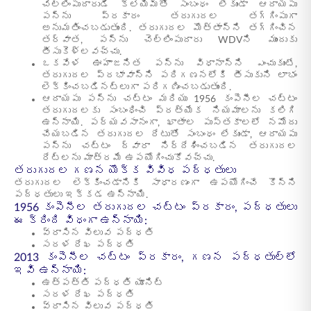
చెల్లింపుదారుడి క్లెయిమ్‌తో సంబంధం లేకుండా ఆదాయపు
పన్ను ప్రకారం తరుగుదల తగ్గింపుగా
అనుమతించబడుతుంది. తరుగుదల మొత్తాన్ని తగ్గించిన
తర్వాత, పన్ను చెల్లింపుదారు WDVని ముందుకు
తీసుకెళ్లవచ్చు.
ఒకవేళ ఊహాజనిత పన్ను విధానాన్ని ఎంచుకుంటే,
తరుగుదల ప్రభావాన్ని పరిగణనలోకి తీసుకుని లాభం
లెక్కించబడినట్లుగా పరిగణించబడుతుంది.
ఆదాయపు పన్ను చట్టం మరియు 1956 కంపెనీల చట్టం
తరుగుదలకు సంబంధించి ప్రత్యేక నియమాలను కలిగి
ఉన్నాయి. పర్యవసానంగా, ఖాతాల పుస్తకాలలో నమోదు
చేయబడిన తరుగుదల రేటుతో సంబంధం లేకుండా, ఆదాయపు
పన్ను చట్టం ద్వారా నిర్దేశించబడిన తరుగుదల
రేట్లను మాత్రమే ఉపయోగించుకోవచ్చు.
తరుగుదల గణన యొక్క వివిధ పద్ధతులు
తరుగుదల లెక్కించడానికి సాధారణంగా ఉపయోగించే కొన్ని
పద్ధతులు ఇక్కడ ఉన్నాయి.
1956 కంపెనీల తరుగుదల చట్టం ప్రకారం, పద్ధతులు
ఈ క్రింది విధంగా ఉన్నాయి:
వ్రాసిన విలువ పద్ధతి
సరళ రేఖ పద్ధతి
2013 కంపెనీల చట్టం ప్రకారం, గణన పద్ధతుల్లో
ఇవి ఉన్నాయి:
ఉత్పత్తి పద్ధతి యూనిట్
సరళ రేఖ పద్ధతి
వ్రాసిన విలువ పద్ధతి