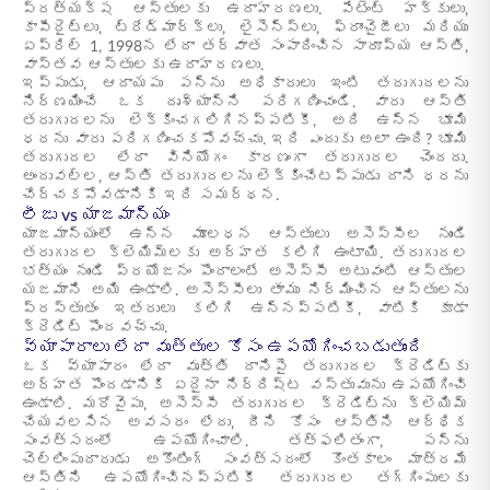
ప్రత్యక్ష ఆస్తులకు ఉదాహరణలు. పేటెంట్ హక్కులు,
కాపీరైట్‌లు, ట్రేడ్‌మార్క్‌లు, లైసెన్స్‌లు, ఫ్రాంచైజీలు మరియు
ఏప్రిల్ 1, 1998న లేదా తర్వాత సంపాదించిన సారూప్య ఆస్తి,
వాస్తవ ఆస్తులకు ఉదాహరణలు.
ఇప్పుడు, ఆదాయపు పన్ను అధికారులు ఇంటి తరుగుదలను
నిర్ణయించే ఒక దృశ్యాన్ని పరిగణించండి. వారు ఆస్తి
తరుగుదలను లెక్కించగలిగినప్పటికీ, అది ఉన్న భూమి
ధరను వారు పరిగణించకపోవచ్చు. ఇది ఎందుకు అలా ఉంది? భూమి
తరుగుదల లేదా వినియోగం కారణంగా తరుగుదల చెందదు.
అందువల్ల, ఆస్తి తరుగుదలను లెక్కించేటప్పుడు దాని ధరను
చేర్చకపోవడానికి ఇది సమర్థన.
లీజు vs యాజమాన్యం
యాజమాన్యంలో ఉన్న మూలధన ఆస్తులు అసెస్సీల నుండి
తరుగుదల క్లెయిమ్‌లకు అర్హత కలిగి ఉంటాయి. తరుగుదల
భత్యం నుండి ప్రయోజనం పొందాలంటే అసెస్సీ అటువంటి ఆస్తుల
యజమాని అయి ఉండాలి. అసెస్సీలు తాము నిర్మించిన ఆస్తులను
ప్రస్తుతం ఇతరులు కలిగి ఉన్నప్పటికీ, వాటికి కూడా
క్రెడిట్ పొందవచ్చు.
వ్యాపారాలు లేదా వృత్తుల కోసం ఉపయోగించబడుతుంది
ఒక వ్యాపారం లేదా వృత్తి దానిపై తరుగుదల క్రెడిట్‌కు
అర్హత పొందడానికి ఏదైనా నిర్దిష్ట వస్తువును ఉపయోగించి
ఉండాలి. మరోవైపు, అసెస్సీ తరుగుదల క్రెడిట్‌ను క్లెయిమ్
చేయవలసిన అవసరం లేదు, దీని కోసం ఆస్తిని ఆర్థిక
సంవత్సరంలో ఉపయోగించాలి. తత్ఫలితంగా, పన్ను
చెల్లింపుదారుడు అకౌంటింగ్ సంవత్సరంలో కొంతకాలం మాత్రమే
ఆస్తిని ఉపయోగించినప్పటికీ తరుగుదల తగ్గింపులకు