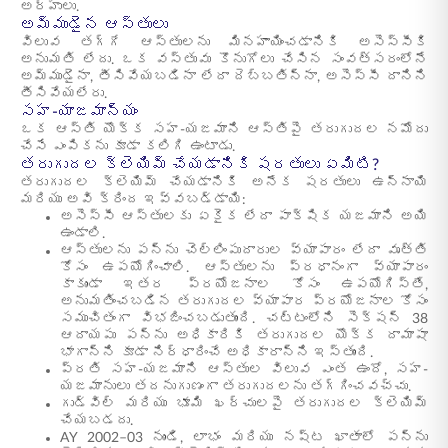
అర్హులు.
అమ్ముడైన ఆస్తులు
విలువ తగ్గే ఆస్తులను మినహాయించడానికి అసెస్సీకి
అనుమతి లేదు. ఒక వస్తువు కొనుగోలు చేసిన సంవత్సరంలోనే
అమ్ముడైనా, తీసివేయబడినా లేదా దెబ్బతిన్నా, అసెస్సీ దానిని
తీసివేయలేరు.
సహ-యాజమాన్యం
ఒక ఆస్తి యొక్క సహ-యజమాని ఆస్తిపై తరుగుదల నమోదు
చేసే ఎంపికను కూడా కలిగి ఉంటాడు.
తరుగుదల క్లెయిమ్ చేయడానికి షరతులు ఏమిటి?
తరుగుదల క్లెయిమ్ చేయడానికి అనేక షరతులు ఉన్నాయి
మరియు అవి క్రింద ఇవ్వబడ్డాయి:
అసెస్సీ ఆస్తులకు ఏకైక లేదా పాక్షిక యజమాని అయి
ఉండాలి.
ఆస్తులను పన్ను చెల్లింపుదారుల వ్యాపారం లేదా వృత్తి
కోసం ఉపయోగించాలి. ఆస్తులను ప్రధానంగా వ్యాపారం
కాకుండా ఇతర ప్రయోజనాల కోసం ఉపయోగిస్తే,
అనుమతించబడిన తరుగుదల వ్యాపార ప్రయోజనాల కోసం
సముచితంగా విభజించబడుతుంది. చట్టంలోని సెక్షన్ 38
ఆదాయపు పన్ను అధికారికి తరుగుదల యొక్క దామాషా
భాగాన్ని కూడా నిర్ధారించే అధికారాన్ని ఇస్తుంది.
ప్రతి సహ-యజమాని ఆస్తుల విలువ ఎంత ఉందో, సహ-
యజమానులు తదనుగుణంగా తరుగుదలను తగ్గించవచ్చు.
గుడ్‌విల్ మరియు భూమి ఖర్చులపై తరుగుదల క్లెయిమ్
చేయబడదు.
AY 2002–03 నుండి, లాభం మరియు నష్ట ఖాతాలో పన్ను