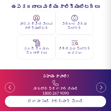
ఉపకరణాలు మరియు కాలిక్యులేటర్లు
మానవ జీవిత విలువ
పిల్లల విద్య
కాలిక్యులేటర్
ప్లానర్
పదవీ విరమణ
విశ్లేషణ ప్లానర్
ప్రణాళికలు
అవసరం
సహాయం కావాలి?
Previous
Previou
మాకు టోల్ ఫ్రీగా కాల్ చేయండి
1800 267 9090
లేదా మా నుండి కాల్‌బ్యాక్ పొందండి