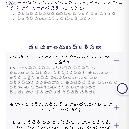
1961 ఆదాయపు పన్ను చట్టం ప్రకారం, తరుగుదలను ఈ
క్రింది వాటి సహాయంతో లెక్కించవచ్చు:
విద్యుత్ ఉత్పత్తి యూనిట్లకు సరళ రేఖ పద్ధతి
వ్రాసిన విలువ పద్ధతి (బ్లాక్ వారీగా)
తరచుగా అడుగు ప్రశ్నలు
ఆదాయపు పన్ను చట్టం ప్రకారం తరుగుదల అంటే
ఏమిటి?
1961 ఆదాయపు పన్ను చట్టంలోని సెక్షన్ 32
తరుగుదలను పూర్తిగా పరిష్కరిస్తుంది. తరుగుదల
అనేది ఏదైనా ఆస్తి విలువను తరుగుదల ఎలా
తగ్గిస్తుందో వివరించడానికి ఉపయోగించే పదం. తరుగుదల
తగ్గింపులను వ్యక్తులు పన్ను లేదా అకౌంటింగ్
ప్రయోజనాల కోసం మాత్రమే క్లెయిమ్ చేస్తారు.
ఆదాయపు పన్ను చట్టం ప్రకారం తరుగుదల ఎలా
లెక్కించబడుతుంది?
ఒక ఆస్తిని అమ్మినప్పుడు, ఆదాయపు పన్ను
చట్టం ప్రకారం తరుగుదలను ఎలా కొలుస్తారు?