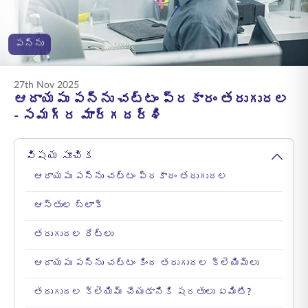
ENGLISH
పన్ను
ఆన్‌లైన్‌లో కొనండి
ప్రీమియం చెల్లించండి
1800 267 9090
27th Nov 2025
ఆదాయపు పన్ను చట్టం ప్రకారం తరుగుదల
- సమగ్ర మార్గదర్శి
విషయ సూచిక
ఆదాయపు పన్ను చట్టం ప్రకారం తరుగుదల
ఆస్తుల బ్లాక్
తరుగుదల రేట్లు
ఆదాయపు పన్ను చట్టం కింద తరుగుదల క్లెయిమ్‌లు
తరుగుదల క్లెయిమ్ చేయడానికి షరతులు ఏమిటి?