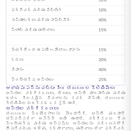
నివాసేతర భవనం
10%
ఫర్నిచర్ మరియు ఫిట్టింగ్
10%
కంప్యూటర్లు మరియు సాఫ్ట్‌వేర్
40%
ప్లాంట్ మరియు యంత్రాలు
15%
వ్యక్తిగత ఉపయోగం మోటారు వాహనం
15%
ఓడలు
20%
విమానం
40%
ప్రత్యక్ష ఆస్తులు
25%
ఆదాయపు పన్ను చట్టం కింద తరుగుదల క్లెయిమ్‌లు
ఆస్తుల వర్గీకరణలు, లీజులు, ఆస్తి యాజమాన్యం మరియు
ఇతర కీలకమైన వివరాలను కవర్ చేస్తూ, తరుగుదల
క్లెయిమ్‌లకు ఇక్కడ ఒక గైడ్ ఉంది.
ఆస్తుల వర్గీకరణలు
తరుగుదల ప్రయోజనాలను పొందడానికి, ఆస్తి యజమాని
తప్పనిసరిగా అసెస్సీ అయి ఉండాలి. వర్గీకరణ కోసం
ప్రత్యక్ష మరియు అస్పష్ట ఆస్తులను పరిగణనలోకి
తీసుకోవచ్చు. ఇళ్ళు, కర్మాగారాలు, యంత్రాలు లేదా ఫర్నిచర్