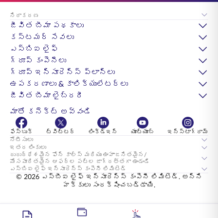
నిరాకరణ
జీవిత బీమా పథకాలు
కస్టమర్ సేవలు
ఎస్‌బిఐ లైఫ్
గ్రూప్ కంపెనీలు
గ్రూప్ ఇన్సూరెన్స్ ప్లాన్లు
ఉపకరణాలు & కాలిక్యులేటర్లు
జీవిత బీమా లైబ్రరీ
మాతో కనెక్ట్ అవ్వండి
ఫేస్బుక్
ట్విట్టర్
లింక్డ్ఇన్
యూట్యూబ్
ఇన్స్టాగ్రామ్
నోటీసులు
ఇతర లింకులు
దురుద్ధేశమైన ఫోన్ కాల్స్ మరియు ఊహాజనితమైన/
మోసపూరితమైన ఆఫర్ల పట్ల జాగ్రత్తగా ఉండండి
ఎస్‌బిఐ లైఫ్ ఇన్సూరెన్స్ కంపెనీ లిమిటెడ్
© 2026 ఎస్‌బీఐ లైఫ్ ఇన్సూరెన్స్ కంపెనీ లిమిటెడ్. అన్ని
హక్కులు సంరక్షించబడ్డాయి.