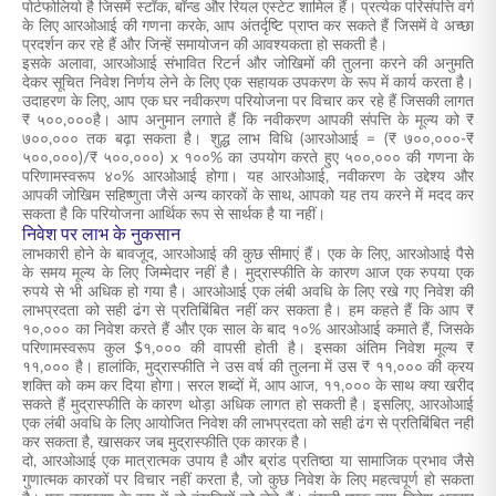
पोर्टफोलियो है जिसमें स्टॉक, बॉन्ड और रियल एस्टेट शामिल हैं। प्रत्येक परिसंपत्ति वर्ग
के लिए आरओआई की गणना करके, आप अंतर्दृष्टि प्राप्त कर सकते हैं जिसमें वे अच्छा
प्रदर्शन कर रहे हैं और जिन्हें समायोजन की आवश्यकता हो सकती है।
इसके अलावा, आरओआई संभावित रिटर्न और जोखिमों की तुलना करने की अनुमति
देकर सूचित निवेश निर्णय लेने के लिए एक सहायक उपकरण के रूप में कार्य करता है।
उदाहरण के लिए, आप एक घर नवीकरण परियोजना पर विचार कर रहे हैं जिसकी लागत
₹ ५००,०००है। आप अनुमान लगाते हैं कि नवीकरण आपकी संपत्ति के मूल्य को ₹
७००,००० तक बढ़ा सकता है। शुद्ध लाभ विधि (आरओआई = (₹ ७००,०००-₹
५००,०००)/₹ ५००,०००) x १००% का उपयोग करते हुए ५००,००० की गणना के
परिणामस्वरूप ४०% आरओआई होगा। यह आरओआई, नवीकरण के उद्देश्य और
आपकी जोखिम सहिष्णुता जैसे अन्य कारकों के साथ, आपको यह तय करने में मदद कर
सकता है कि परियोजना आर्थिक रूप से सार्थक है या नहीं।
निवेश पर लाभ के नुकसान
लाभकारी होने के बावजूद, आरओआई की कुछ सीमाएं हैं। एक के लिए, आरओआई पैसे
के समय मूल्य के लिए जिम्मेदार नहीं है। मुद्रास्फीति के कारण आज एक रुपया एक
रुपये से भी अधिक हो गया है। आरओआई एक लंबी अवधि के लिए रखे गए निवेश की
लाभप्रदता को सही ढंग से प्रतिबिंबित नहीं कर सकता है। हम कहते हैं कि आप ₹
१०,००० का निवेश करते हैं और एक साल के बाद १०% आरओआई कमाते हैं, जिसके
परिणामस्वरूप कुल $१,००० की वापसी होती है। इसका अंतिम निवेश मूल्य ₹
११,००० है। हालांकि, मुद्रास्फीति ने उस वर्ष की तुलना में उस ₹ ११,००० की क्रय
शक्ति को कम कर दिया होगा। सरल शब्दों में, आप आज, ११,००० के साथ क्या खरीद
सकते हैं मुद्रास्फीति के कारण थोड़ा अधिक लागत हो सकती है। इसलिए, आरओआई
एक लंबी अवधि के लिए आयोजित निवेश की लाभप्रदता को सही ढंग से प्रतिबिंबित नहीं
कर सकता है, खासकर जब मुद्रास्फीति एक कारक है।
दो, आरओआई एक मात्रात्मक उपाय है और ब्रांड प्रतिष्ठा या सामाजिक प्रभाव जैसे
गुणात्मक कारकों पर विचार नहीं करता है, जो कुछ निवेश के लिए महत्वपूर्ण हो सकता