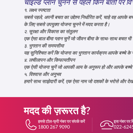
चाइल्ड प्लान चुनने से पहले किन बातों पर वि
१. लक्ष्य स्पष्टता
सबसे पहले, अपनी बचत का उद्देश्य निर्धारित करें, चाहे वह आपके बच्चे क
के लिए सबसे उपयुक्त योजना चुनने में मदद करता है।
२. सुरक्षा और विकास का संतुलन
एक ऐसा
बाल बीमा प्लान
चुनें जो जीवन बीमा के साथ-साथ बचत भी प्
३. भुगतान की समयसीमा
यह सुनिश्चित करें कि योजना का भुगतान कार्यक्रम आपके बच्चे के 
४. लचीलापन और किफायतीपन
एक ऐसी योजना चुनें जो आपकी आय के अनुरूप हो और आपके बच्चे 
५. विश्वास और अनुभव
हमारे साथ साझेदारी करें, एक ऐसा नाम जो दशकों के भरोसे और देखभ
मदद की ज़रूरत है?
हमसे टोल-फ्री नंबर पर संपर्क करें
इस नंबर पर मि
1800 267 9090
022-624