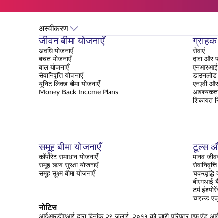
अस्वीकरण
जीवन बीमा योजनाएँ
ग्राहक 
अवधि योजनाएँ
सेवाएं
बचत योजनाएँ
दावा और प
बाल योजनाएँ
एनआरआई क
सेवानिवृत्ति योजनाएँ
डाउनलोड क
यूनिट लिंक्ड बीमा योजनाएँ
एनएवी और 
Money Back Income Plans
आवश्यकत
शिकायत न
समूह बीमा योजनाएँ
टूल्स औ
कॉर्पोरेट समाधान योजनाएँ
मानव जीवन
समूह ऋण सुरक्षा योजनाएँ
सेवानिवृत्
समूह सूक्ष्म बीमा योजनाएँ
चक्रवृद्धि
बीएमआई क
टर्म इंश्यो
चाइल्ड एज
नोटिस
आईआरडीएआई द्वारा दिनांक २९ जुलाई, २०११ को जारी परिपत्र एफ एंड आई-सीआ