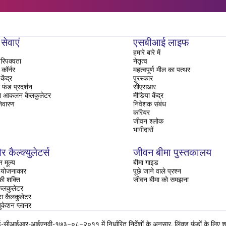
सेवाएं
एसबीआई लाइफ
हमारे बारे में
रिपक्वता
नेतृत्व
ॉर्नर
महत्वपूर्ण मील का पत्थर
ेंद्र
पुरस्कार
फंड प्रदर्शन
सीएसआर
ा आकलन कैलकुलेटर
मीडिया केंद्र
िवारण
निवेशक संबंध
करियर
जीवन श्लोक
भागीदारों
र कैल्क्युलेटर्स
जीवन बीमा पुस्तकालय
 मूल्य
बीमा गाइड
ति योजनाकार
पूछे जाने वाले प्रश्न
 की शक्ति
जीवन बीमा को समझना
ैलकुलेटर
रेंस कैलकुलेटर
ुकेशन प्लानर
ईआर-आईएनवी-१७३–०८–२०११ में निर्धारित निर्देशों के अनुसार, लिंक्ड फंडों के लिए शुद्ध 