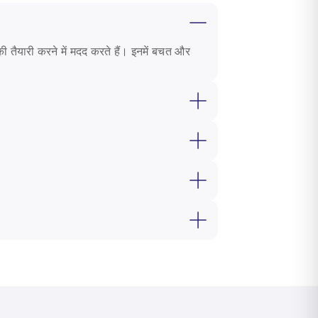
की तैयारी करने में मदद करते हैं। इनमें बचत और
ें मदद करती है। इसमें बचत और बीमा लाभ शामिल हैं
र पर, यह गारंटीकृत भुगतान या बाजार-आधारित
खर्चों के लिए एक निधि बनाने पर केंद्रित होती है।
य सहायता। सही प्लान में विकास, लचीलापन और सुरक्षा
 विकल्प और लचीली भुगतान संरचना जैसी सुविधाओं
र सहायता प्रदान करने के लिए जाना जाता है।
 का भुगतान प्रदान करती है। यह किसी भी अप्रिय