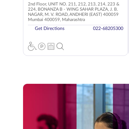
2nd Floor, UNIT NO. 211, 212, 213, 214, 223 &
224, BONANZA B - WING SAHAR PLAZA, J. B.
NAGAR, M. V. ROAD, ANDHERI (EAST) 400059
Mumbai 400059, Maharashtra
Get Directions
022-68205300