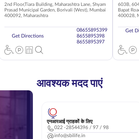
2nd Floor,Tiara Building, Maharashtra Lane, Shyam
603B, 604
Prasad Municipal Garden, Borivali (West), Mumbai
Bapat Roa
400092, Maharashtra
400028, M
08655895399
Get Di
Get Directions
8655895398
8655895397
आवश्यक मदद पाएं
एनआरआई ग्राहकों के लिए
022 -28544396 / 97 / 98
info@sbilife.in