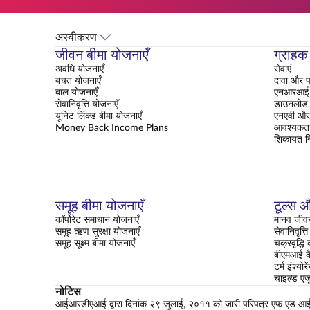
अस्वीकरण
जीवन बीमा योजनाएँ
ग्राहक 
अवधि योजनाएँ
सेवाएं
बचत योजनाएँ
दावा और प
बाल योजनाएँ
एनआरआई क
सेवानिवृत्ति योजनाएँ
डाउनलोड क
यूनिट लिंक्ड बीमा योजनाएँ
एनएवी और 
Money Back Income Plans
आवश्यकत
शिकायत न
समूह बीमा योजनाएँ
टूल्स औ
कॉर्पोरेट समाधान योजनाएँ
मानव जीवन
समूह ऋण सुरक्षा योजनाएँ
सेवानिवृत्
समूह सूक्ष्म बीमा योजनाएँ
चक्रवृद्धि
बीएमआई क
टर्म इंश्यो
चाइल्ड एज
नोटिस
आईआरडीएआई द्वारा दिनांक २९ जुलाई, २०११ को जारी परिपत्र एफ एंड आई-सीआ