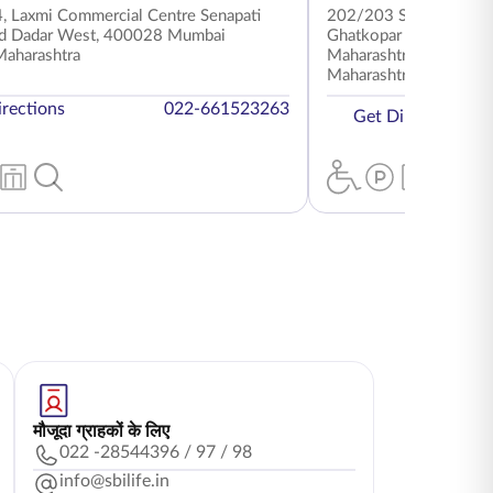
, Laxmi Commercial Centre Senapati
202/203 Sai Plaza 2nd
d Dadar West, 400028 Mumbai
Ghatkopar east, Distri
aharashtra
Maharashtra – 40007
Maharashtra
rections
022-661523263
Get Directions
मौजूदा ग्राहकों के लिए
022 -28544396 / 97 / 98
info@sbilife.in