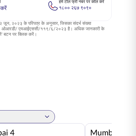
ं
हमें टोल फ्री नंबर पर कॉल करें
१८०० २६७ ९०९०
करें
ून, २०२३ के परिपत्र के अनुसार, जिसका संदर्भ संख्या
/ ओआरडी/ एमआईएससी/११९/६/२०२३ है। अधिक जानकारी के
ें' बटन पर क्लिक करें।
ode
ai 4
Mumbai 8