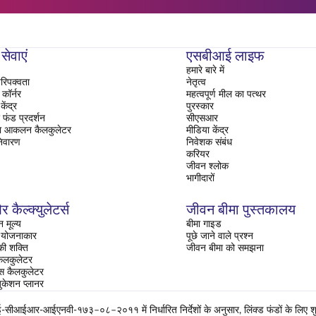
सेवाएं
एसबीआई लाइफ
हमारे बारे में
रिपक्वता
नेतृत्व
ॉर्नर
महत्वपूर्ण मील का पत्थर
ेंद्र
पुरस्कार
फंड प्रदर्शन
सीएसआर
ा आकलन कैलकुलेटर
मीडिया केंद्र
िवारण
निवेशक संबंध
करियर
जीवन श्लोक
भागीदारों
र कैल्क्युलेटर्स
जीवन बीमा पुस्तकालय
 मूल्य
बीमा गाइड
ति योजनाकार
पूछे जाने वाले प्रश्न
 की शक्ति
जीवन बीमा को समझना
ैलकुलेटर
रेंस कैलकुलेटर
ुकेशन प्लानर
ईआर-आईएनवी-१७३–०८–२०११ में निर्धारित निर्देशों के अनुसार, लिंक्ड फंडों के लिए शुद्ध 