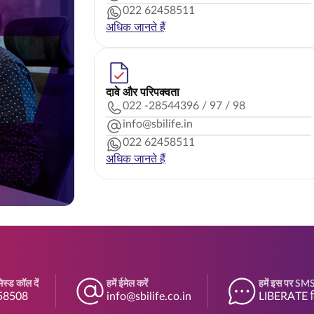
022 62458511
अधिक जानते हैं
दावे और परिपक्वता
022 -28544396 / 97 / 98
info@sbilife.in
022 62458511
अधिक जानते हैं
स्ड कॉल दें
हमें ईमेल करें
हमें इस पर SMS 
58508
info@sbilife.co.in
LIBERATE ल