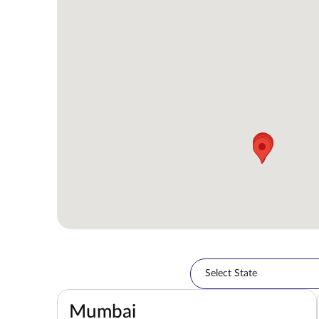
Select State
Select State
Mumbai