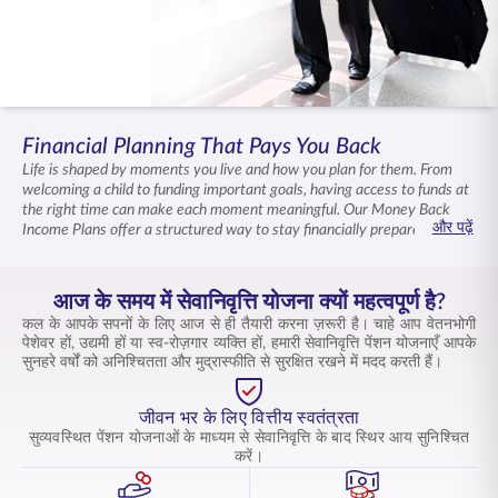
ENGLISH
ऑनलाइन खरीदें
प्रीमियम भुगतान करें
1800 267 9090
Financial Planning That Pays You Back
Life is shaped by moments you live and how you plan for them. From
welcoming a child to funding important goals, having access to funds at
the right time can make each moment meaningful. Our Money Back
और पढ़ें
Income Plans offer a structured way to stay financially prepared while
ensuring a life insurance cover for your family. With our Money Back
Income Plans that combine disciplined savings, periodic returns, and
flexibility, move ahead with clarity and assurance of support in your
आज के समय में सेवानिवृत्ति योजना क्यों महत्वपूर्ण है?
journey.
कल के आपके सपनों के लिए आज से ही तैयारी करना ज़रूरी है। चाहे आप वेतनभोगी
पेशेवर हों, उद्यमी हों या स्व-रोज़गार व्यक्ति हों, हमारी सेवानिवृत्ति पेंशन योजनाएँ आपके
सुनहरे वर्षों को अनिश्चितता और मुद्रास्फीति से सुरक्षित रखने में मदद करती हैं।
जीवन भर के लिए वित्तीय स्वतंत्रता
सुव्यवस्थित पेंशन योजनाओं के माध्यम से सेवानिवृत्ति के बाद स्थिर आय सुनिश्चित
करें।