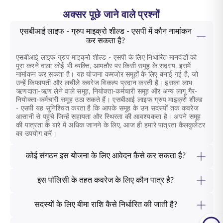
अक्सर पूछे जाने वाले प्रश्नों
एसबीआई लाइफ - ग्रुप माइक्रो शील्ड - एसपी में कौन नामांकन
कर सकता है?
एसबीआई लाइफ
ग्रुप माइक्रो शील्ड - एसपी
के लिए निर्धारित मानदंडों को
पूरा करने वाला कोई भी व्यक्ति, आमतौर पर किसी समूह के सदस्य, इसमें
नामांकन कर सकता है। यह योजना कमजोर समूहों के लिए बनाई गई है, जो
उन्हें किफायती और लचीले कवरेज विकल्प प्रदान करती है। इसका लाभ
ऋणदाता-ऋण लेने वाले समूह, नियोक्ता-कर्मचारी समूह और अन्य लागू गैर-
नियोक्ता-कर्मचारी समूह उठा सकते हैं। एसबीआई लाइफ ग्रुप माइक्रो शील्ड
- एसपी यह सुनिश्चित करता है कि आपके समूह के उन सदस्यों तक कवरेज
आसानी से पहुंचे जिन्हें सहायता और स्थिरता की आवश्यकता है। अपने समूह
की पात्रता के बारे में अधिक जानने के लिए, आज ही हमारे पात्रता कैलकुलेटर
का उपयोग करें।
कोई संगठन इस योजना के लिए आवेदन कैसे कर सकता है?
अपने समूह को सुरक्षित करने की दिशा में पहला कदम एक सरल प्रक्रिया से
शुरू होता है। कोई भी संगठन सीधे हमसे संपर्क करके या किसी अधिकृत
इस पॉलिसी के तहत कवरेज के लिए कौन पात्र है?
वितरक या एजेंट के माध्यम से एसबीआई लाइफ -
ग्रुप माइक्रो शील्ड - एसपी
आपके समूह की संरचना यह निर्धारित करती है कि इस योजना के अंतर्गत किसे
के लिए आवेदन कर सकता है। संगठन को अपने समूह के सदस्यों का विवरण,
कवरेज मिल सकता है। एसबीआई लाइफ
ग्रुप माइक्रो शील्ड - एसपी के
उनकी पात्रता सहित, प्रदान करना होगा और योजना में नामांकन के लिए
सदस्यों के लिए बीमा राशि कैसे निर्धारित की जाती है?
अंतर्गत कवरेज के लिए पात्रता में आम तौर पर पंजीकृत समूह के सदस्य
प्रत्येक व्यक्ति के लिए स्वास्थ्य घोषणा पत्र जैसे आवश्यक दस्तावेज़ पूरे करने
प्रत्येक सदस्य की परिस्थितियाँ उनके लिए उपयुक्त कवरेज राशि निर्धारित
शामिल होते हैं, जैसे कि कर्मचारी, किसी विशिष्ट समुदाय या संघ के सदस्य, या
होंगे। अपने समूह के नामांकन की प्रक्रिया शुरू करने के लिए आज ही हमसे