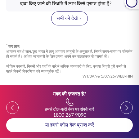
करती हैं। एसबीआई लाइफ
ग्रुप माइक्रो शील्ड - एसपी
के तहत प्रत्येक
परिवार। यह पॉलिसी करीबी रक्त संबंधियों, जैसे पति-पत्नी, माता-पिता, बच्चे
संपर्क करें।
दावा किए जाने की स्थिति में लाभ किसे प्राप्त होता है?
सदस्य के लिए बीमा राशि आमतौर पर व्यक्ति की आवश्यकताओं, जरूरतों और
या भाई-बहन, साथ ही व्यावसायिक भागीदारों तक भी विस्तारित हो सकती है।
एसबीआई लाइफ -
ग्रुप माइक्रो शील्ड - एसपी
के तहत दावा करने की स्थिति
चुने गए कवरेज के प्रकार के आधार पर निर्धारित की जाती है। संगठन सभी
में, लाभ आमतौर पर सदस्य द्वारा नामित व्यक्ति/व्यक्तियों को दिया जाता है।
सदस्यों के लिए एक मानक बीमा राशि भी निर्धारित कर सकता है, या इसे विशिष्ट
सभी को देखें
यदि कोई नामित व्यक्ति निर्दिष्ट नहीं है, तो लाभ आमतौर पर पॉलिसी की शर्तों
मानदंडों के आधार पर अनुकूलित किया जा सकता है।
के अनुसार कानूनी वारिसों या लाभार्थियों को दिया जाता है। यह प्रक्रिया
सुनिश्चित करती है कि आवश्यकता पड़ने पर व्यक्ति के प्रियजनों को सहायता
मिले। एसबीआई लाइफ - ग्रुप माइक्रो शील्ड - एसपी के लाभों के बारे में
अधिक जानने के लिए, आज ही हमारे विशेषज्ञों से बात करें।
*
कर लाभ:
आयकर संबंधी लाभ/छूट भारत में लागू आयकर कानूनों के अनुसार हैं, जिनमें समय-समय पर परिवर्तन
हो सकते हैं। अधिक जानकारी के लिए कृपया अपने कर सलाहकार से परामर्श लें।
जोखिम कारकों, नियमों और शर्तों के बारे में अधिक जानकारी के लिए, कृपया बिक्री पूरी करने से
पहले बिक्री विवरणिका को ध्यानपूर्वक पढ़ें।
WT/3A/ver1/07/26/WEB/HIN
मदद की ज़रूरत है?
Previous
Previou
हमसे टोल-फ्री नंबर पर संपर्क करें
1800 267 9090
या हमसे कॉल बैक प्राप्त करें