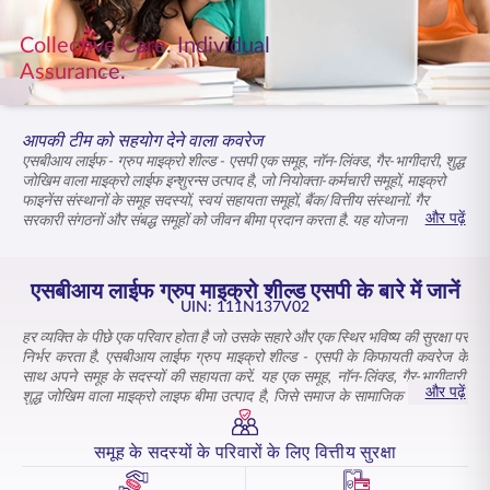
ENGLISH
Collective Care. Individual
Assurance.
ऑनलाइन खरीदें
प्रीमियम भुगतान करें
1800 267 9090
आपकी टीम को सहयोग देने वाला कवरेज
एसबीआय लाईफ - ग्रुप माइक्रो शील्ड - एसपी एक समूह, नॉन-लिंक्ड, गैर-भागीदारी, शुद्ध
जोखिम वाला माइक्रो लाईफ इन्शुरन्स उत्पाद है, जो नियोक्ता-कर्मचारी समूहों, माइक्रो
फाइनेंस संस्थानों के समूह सदस्यों, स्वयं सहायता समूहों, बैंक/वित्तीय संस्थानों, गैर
और पढ़ें
सरकारी संगठनों और संबद्ध समूहों को जीवन बीमा प्रदान करता है. यह योजना आपको
अपने कर्मचारियों को आश्वासन प्रदान करने में सक्षम बनाती है, जिसमें किफायती
प्रीमियम के साथ-साथ उनके बजट के अनुरूप सार्थक कवरेज भी शामिल है. सरल
नामांकन प्रक्रिया प्रशासनिक सुगमता सुनिश्चित करती है, जबकि सदस्यों को अपने
एसबीआय लाईफ ग्रुप माइक्रो शील्ड एसपी के बारे में जानें
परिवारों के लिए वित्तीय सुरक्षा मिलती है. एसबीआय लाईफ - ग्रुप माइक्रो शील्ड - एसपी के
UIN: 111N137V02
साथ, आप एक ऐसा वातावरण बनाते हैं जहां आपके सदस्य स्वयं को मूल्यवान और समर्थित
हर व्यक्ति के पीछे एक परिवार होता है जो उसके सहारे और एक स्थिर भविष्य की सुरक्षा पर
महसूस करते हैं, यह जानते हुए कि उनके प्रियजन सुरक्षित हैं.
निर्भर करता है. एसबीआय लाईफ ग्रुप माइक्रो शील्ड - एसपी के किफायती कवरेज के
साथ अपने समूह के सदस्यों की सहायता करें. यह एक समूह, नॉन-लिंक्ड, गैर-भागीदारी,
और पढ़ें
शुद्ध जोखिम वाला माइक्रो लाइफ बीमा उत्पाद है, जिसे समाज के सामाजिक और आर्थिक
रूप से कमजोर वर्गों की ज़रूरतों को पूरा करने के लिए डिज़ाइन किया गया है. यह पॉलिसी
स्थिरता प्रदान करती है, जिससे आपके समूह के सदस्यों और उनके परिवारों को उनके
समूह के सदस्यों के परिवारों के लिए वित्तीय सुरक्षा
भविष्य के लिए आश्वासन और आत्मविश्वास मिलता है.
एसबीआय लाईफ - ग्रुप माइक्रो शील्ड - एसपी किफायती कीमत पर आवश्यक बीमा