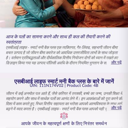
ENGLISH
ऑनलाइन खरीदें
प्रीमियम भुगतान करें
1800 267 9090
आज के पलों का सामना करने और साथ ही कल की तैयारी करने की
स्वतंत्रता
एसबीआई लाइफ -
स्मार्ट मनी बैक प्लस
एक व्यक्तिगत, गैर-लिंक्ड, सहभागी जीवन बीमा
बचत उत्पाद है जो जीवन बीमा कवरेज को आवधिक उत्तरजीविता लाभों के साथ जोड़ता
है। वर्तमान प्रतिबद्धताओं और दीर्घकालिक वित्तीय नियोजन दोनों को ध्यान में रखते हुए
और पढ़ें
डिज़ाइन किया गया यह उत्पाद पॉलिसी अवधि के दौरान नियमित भुगतान के साथ
गारंटीकृत लाभ प्रदान करता है। लचीले प्रीमियम भुगतान विकल्प और निर्धारित पॉलिसी
अवधि आपके योगदान को आपकी वित्तीय प्राथमिकताओं के अनुरूप बनाने में मदद करते हैं,
जिससे नियोजन में स्पष्टता और पूर्वानुमान सुनिश्चित होता है। एसबीआई लाइफ -
स्मार्ट
एसबीआई लाइफ स्मार्ट मनी बैक प्लस के बारे में जानें
मनी बैक प्लस
आपको निश्चिंत होकर आगे बढ़ने में सक्षम बनाता है, जीवन के हर मोड़ पर
UIN: 111N174V02
| Product Code: 4B
आपका साथ देता है और भविष्य को सुरक्षित करने में आपकी सहायता करता है
जीवन में कई अनमोल पल आते हैं, जैसे करियर में तरक्की, बच्चे का जन्म, उनकी शिक्षा में
सहयोग करने और साथ में सार्थक पलों का आनंद लेने में। इन आकांक्षाओं को पूरा करने की
दिशा में काम करते हुए, स्थिर वित्तीय सहायता का भरोसा आपको आत्मविश्वास के साथ आगे
और पढ़ें
बढ़ने में मदद करता है। एसबीआई लाइफ -
स्मार्ट मनी बैक प्लस
आपको यही सुरक्षा प्रदान
करता है, जिससे आपका भविष्य सुरक्षित रहता है।
यह व्यक्तिगत, गैर-लिंक्ड, सहभागी जीवन बीमा बचत उत्पाद, पॉलिसी अवधि के दौरान
आपके जीवन के महत्वपूर्ण क्षणों के लिए निरंतर समर्थन
जीवन बीमा कवरेज के साथ-साथ जीवन के महत्वपूर्ण चरणों के लिए नियमित गारंटीकृत