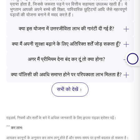
प्राप्त होता है, जिससे जरूरत पड़ने पर वित्तीय सहायता उपलब्ध रहती है। ये
भुगतान आपको अपने बच्चे की शिक्षा, पारिवारिक छुट्टियों आदि जैसे महत्वपूर्ण
पड़ावों की योजना बनाने में मदद करते हैं।
क्या इस योजना में उत्तरजीविता लाभ की गारंटी दी गई है?
जी हां, एसबीआई लाइफ - स्मार्ट मनी बैक प्लस प्लान गारंटीशुदा जीवन रक्षा
लाभ प्रदान करता है। पॉलिसी की अवधि के अनुसार, चौथे या पांचवें वर्ष में
क्या मैं अपनी सुरक्षा बढ़ाने के लिए अतिरिक्त शर्तें जोड़ सकता हूँ?
निर्धारित अंतराल पर 15%, 20%, 25% और 30% की बढ़ती हुई किस्तों के
एसबीआई लाइफ - स्मार्ट मनी बैक प्लस में एसबीआई लाइफ - एक्सीडेंट
माध्यम से आपको बीमा राशि का 90% प्राप्त होता है। यह वित्तीय सहायता
बेनिफिट राइडर को शामिल करने का विकल्प है, जो आकस्मिक मृत्यु लाभ और
आपको जीवन के महत्वपूर्ण पड़ावों को आत्मविश्वास के साथ पार करने में मदद
अगर मैं प्रीमियम देना बंद कर दूं तो क्या होगा?
आकस्मिक आंशिक स्थायी विकलांगता लाभ प्रदान करके आपकी सुरक्षा को
करती है, यह जानते हुए कि आपकी वित्तीय नींव सुरक्षित है। अपनी
प्रीमियम भुगतान अवधि के दौरान यदि एक वर्ष के बाद प्रीमियम का भुगतान
बढ़ाता है। यह अतिरिक्त कवर सुरक्षा की एक अतिरिक्त परत जोड़ता है,
आवश्यकताओं के अनुरूप कवरेज निर्धारित करने के लिए हमारे प्रीमियम
रोक दिया जाता है या बंद कर दिया जाता है, तो पॉलिसी के तहत आपको पहले
जिससे आपको और आपके परिवार को आश्वासन मिलता है, ताकि आप अपने
कैलकुलेटर का उपयोग करें।
क्या पॉलिसी की अवधि समाप्त होने पर परिपक्वता लाभ मिलता है?
से अर्जित लाभ सुरक्षित रहते हैं।
जीवन का भरपूर आनंद उठा सकें।
पॉलिसी की परिपक्वता पर, आपको बीमा राशि का 40% प्राप्त होगा, साथ ही
यदि घोषित हो तो निहित प्रत्यावर्ती बोनस (पॉलिसी अवधि के दौरान अर्जित
सभी को देखें
बोनस) और यदि कोई टर्मिनल बोनस हो तो वह भी मिलेगा (पॉलिसी समाप्त होने
पर अतिरिक्त बोनस)। हमारे ऑनलाइन टूल का उपयोग करके अपने
परिपक्वता लाभों की गणना करें।
राइडर्स, नियमों और शर्तों के बारे में अधिक जानकारी के लिए कृपया राइडर ब्रोशर पढ़ें।
^^
कर लाभ:
आयकर कानूनों के अनुसार कर लाभ लागू होते हैं और समय-समय पर इनमें बदलाव हो सकता है।