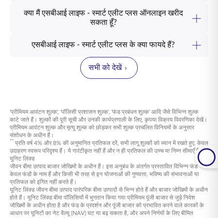
क्या मैं एसबीआई लाइफ - स्मार्ट एलीट प्लस ऑनलाइन खरीद
सकता हूँ?
जी हां, आप
स्मार्ट एलीट प्लस प्लान
ऑनलाइन खरीद सकते हैं। बस
लिंक
पर
जाएं, अपनी जानकारी भरें और कुछ ही क्लिक में अपने परिवार की सुरक्षा करते
एसबीआई लाइफ - स्मार्ट एलीट प्लस के क्या फायदे हैं?
हुए भविष्य के लिए धन सृजित करना शुरू करें।
सुरक्षा, लचीलापन और तरलता एसबीआई लाइफ -
स्मार्ट एलीट प्लस
की
आधारशिला हैं, जो एक व्यापक वित्तीय समाधान प्रदान करती हैं जो आपके
सभी को देखें
जीवन की बदलती परिस्थितियों के अनुकूल ढल जाता है। आपके प्रियजनों के
लिए कवरेज स्थिर रहता है, जिससे आपका परिवार अपने लक्ष्यों को प्राप्त
करना जारी रख सकता है। प्रीमियम भुगतान की शर्तें और फंड आवंटन में
समायोजन आपकी प्राथमिकताओं में बदलाव के अनुरूप आपके योगदान को
बनाए रखते हैं। पॉलिसी के छठे वर्ष से, संचित फंड तक पहुंच आपको जीवन के
'प्रीमियम आवंटन शुल्क', 'पॉलिसी प्रशासन शुल्क', 'फंड प्रबंधन शुल्क' आदि जैसे विभिन्न शुल्क
महत्वपूर्ण क्षणों को संभालने के लिए वित्तीय सहायता प्रदान करती है, साथ ही
काटे जाते हैं। शुल्कों की पूरी सूची और उनकी कार्यप्रणाली के लिए, कृपया विक्रय विवरणिका देखें।
आपके द्वारा निर्मित संपत्ति संरचना को भी सुरक्षित रखती है। एसबीआई लाइफ -
प्रीमियम आवंटन शुल्क और मृत्यु शुल्क को छोड़कर सभी शुल्क प्रचलित विनियमों के अनुसार
स्मार्ट एलीट प्लस के बारे में अधिक जानने के लिए, आज ही हमारे विशेषज्ञों से
संशोधन के अधीन हैं।
संपर्क करें।
**
प्रति वर्ष 4% और 8% की अनुमानित प्रतिफल दरें, सभी लागू शुल्कों को ध्यान में रखते हुए, केवल
उदाहरण स्वरूप परिदृश्य हैं। ये गारंटीकृत नहीं हैं और न ही प्रतिफल की उच्च या निम्न सीमाएँ हैं।
यूनिट लिंक्ड
जीवन बीमा उत्पाद बाजार जोखिमों के अधीन हैं। इस अनुबंध के अंतर्गत प्रस्तावित विभिन्न फंड
केवल फंडों के नाम हैं और किसी भी तरह से इन योजनाओं की गुणवत्ता, भविष्य की संभावनाओं या
प्रतिफल को इंगित नहीं करते हैं।
यूनिट लिंक्ड जीवन बीमा उत्पाद पारंपरिक बीमा उत्पादों से भिन्न होते हैं और बाजार जोखिमों के अधीन
होते हैं। यूनिट लिंक्ड बीमा पॉलिसियों में भुगतान किया गया प्रीमियम पूंजी बाजार से जुड़े निवेश
जोखिमों के अधीन होता है और फंड के प्रदर्शन और पूंजी बाजार को प्रभावित करने वाले कारकों के
आधार पर यूनिटों का नेट वैल्यू (NAV) घट या बढ़ सकता है, और अपने निर्णयों के लिए बीमित