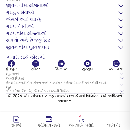
જીવન વીમા યોજનાઓ
ગ્રાહક સેવાઓ
એસબીઆઈ લાઈફ
ગ્રુપ કંપનીઓ
ગ્રુપ વીમા યોજનાઓ
સાધનો અને કેલ્ક્યુલેટર
જીવન વીમા પુસ્તકાલય
અમારી સાથે જોડાઓ
ફેસબુક
ટ્વિટર
લિંક્ડઇન
યુટ્યુબ
ઇન્સ્ટાગ્રામ
સૂચનાઓ
અન્ય લિંક્સ
છેતરપિંડીભર્યા ફોન કોલ્સ અને કાલ્પનિક / છેતરપિંડીભરી ઓફરોથી સાવધ
રહો
એસબીઆઈ લાઈફ ઈન્શ્યોરન્સ કંપની લિમિટેડ
© 2026 એસબીઆઈ લાઇફ ઇન્શ્યોરન્સ કંપની લિમિટેડ. સર્વ અધિકારો
અનામત.
દાવાઓ
પ્રીમિયમ ચૂકવો
ઓનલાઈન ખરીદો
લાઈવ ચેટ