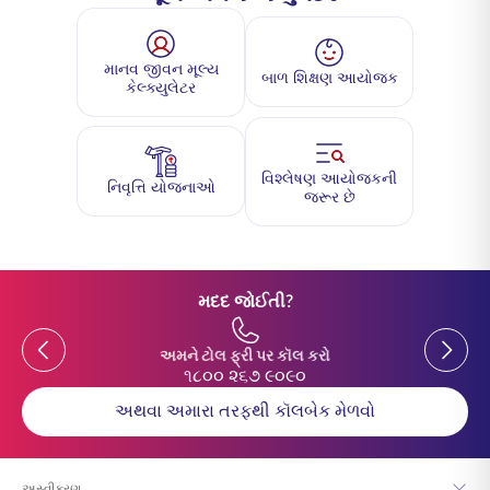
માનવ જીવન મૂલ્ય
બાળ શિક્ષણ આયોજક
કેલ્ક્યુલેટર
વિશ્લેષણ આયોજકની
નિવૃત્તિ યોજનાઓ
જરૂર છે
મદદ જોઈતી?
Previous
Previou
અમને ટોલ ફ્રી પર કૉલ કરો
૧૮૦૦ ૨૬૭ ૯૦૯૦
અથવા અમારા તરફથી કૉલબેક મેળવો
અસ્વીકરણ