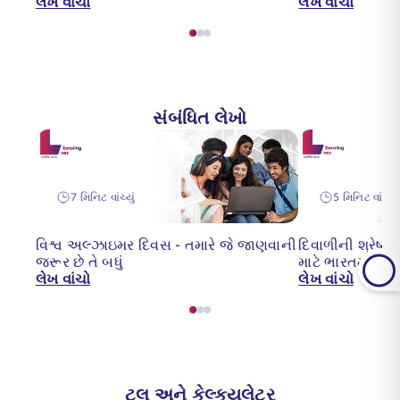
લેખ વાંચો
લેખ વાંચો
સંબંધિત લેખો
7 મિનિટ વાંચ્યું
5 મિનિટ વાંચ્યું
વિશ્વ અલ્ઝાઇમર દિવસ - તમારે જે જાણવાની
દિવાળીની શ્રેષ
જરૂર છે તે બધું
માટે ભારતમાં 7 શ્ર
લેખ વાંચો
લેખ વાંચો
ટૂલ અને કેલ્ક્યુલેટર