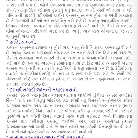
કેન્સર એક આક્રમક રોગ છે અને તે વ્યક્તિના સ્વાસ્થ્ય પર પ્રતિકૂળ
અસર કરી શકે છે, જોકે કેન્સરના બધા સ્વરૂપો જીવલેણ નથી હોતા. આ
રોગને આનુવંશિક જોડાણ હોવાનું કહેવાય છે. આનો અર્થ એ થયો કે જો
પરિવારની પાછલી પેઢીઓમાં કોઈને કેન્સરનું સ્વરૂપ હોય, તો એવી શક્યતા
છે કે આગામી પેઢીઓ તેને સંક્રમિત કરી શકે છે. પપરંતુ આનુવંશિક કારણો
સિવાય, કેન્સર વ્યવહારીક રીતે કોઈપણ ને થઈ શકે છે, તેથી તે કેન્સર
વીમા યોજના ખરીદવામાં મદદ કરે છે. અહીં એક કાર્ય યોજના છે જે તમે
અનુસરી શકો છો:
* સક્રિય બનો.
કસરત કેન્સરનો ઇલાજ ન હોઈ શકે, પરંતુ તેની નિવારક અસર હોઈ શકે
છે. અઠવાડિયા માં મધ્યમથી તીવ્ર કસરત તમને કેવી રીતે ફિટ રાખી શકે છે,
રોગોને રોકવામાં અને તમારી રોગપ્રતિકારક શક્તિમાં વધારો કરવામાં મદદ
કરી શકે છે તેના પર અસંખ્ય સંશોધનો થયા છે. ફિટ શરીર કેન્સરની ખરાબ
અસરો અને તેની સારવારની પદ્ધતિઓનો પણ સામનો કરે છે (i. રેડિયેશન,
દવાઓ અને કીમોથેરાપી) ની ખરાબ અસરો સામે પણ લડે છે. તેથી જો
કેન્સરનો કૌટુંબિક ઇતિહાસ હોય, તો તમારા રોજિંદા જીવનમાં કસરતનો
સમાવેશ કરવો શ્રેષ્ઠ છે.
* દર વર્ષે તમારી જાતની તપાસ કરાવો.
કેન્સર પ્રત્યે આનુવંશિક વલણ ધરાવતા લોકોએ હંમેશા કેન્સર સંબંધિત
ચિહ્નો માટે સતર્ક રહેવું જોઈએ. ૩૦ વર્ષથી વધુ ઉંમરની સ્ત્રીઓએ વર્ષમાં
ઓછામાં ઓછા એક વખત સ્તન, ગર્ભાશય અને સર્વાઇકલ કેન્સર (ખાસ
કરીને ૪૦ વર્ષની ઉંમર પછી) માટે પોતાનું પરીક્ષણ કરાવવું જોઈએ, જ્યારે
પુરુષોએ ૪૦ વર્ષની ઉંમર વટાવી ગયા પછી પ્રોસ્ટેટ અને પિત્તાશયના
કેન્સર માટે પરીક્ષણ કરાવવું જોઈએ. એક વ્યાપક આરોગ્ય તપાસ
અસામાન્યતાઓ શોધી શકે છે અને તમને અગાઉથી ચેતવણી આપી શકે
છે. પછી તમે વહેલી તકે યોગ્ય સારવાર કરી શકો છો.
* સારો આહાર અને જીવનશૈલી અપનાવો.