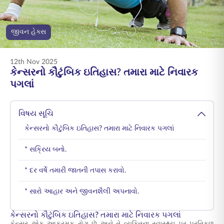
ENGLISH
જીવન હેક્સ
ઑનલાઇન ખરીદો
પ્રીમિયમ ચૂકવો
1800 267 9090
12th Nov 2025
કેન્સરનો કૌટુંબિક ઇતિહાસ? તમારા માટે નિવારક
પગલાં
વિષય સૂચિ
કેન્સરનો કૌટુંબિક ઇતિહાસ? તમારા માટે નિવારક પગલાં
* સક્રિય બનો.
* દર વર્ષે તમારી જાતની તપાસ કરાવો.
* સારો આહાર અને જીવનશૈલી અપનાવો.
કેન્સરનો કૌટુંબિક ઇતિહાસ? તમારા માટે નિવારક પગલાં