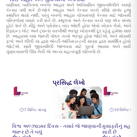
ઘણીવાર, વ્યક્તિના નબળા આહાર અને અનિયમિત જીવનશૈલીને કારણે
કેન્સર વધી શકે છે.જોકે આહાર અને કેન્સર વચ્ચે સીધો સંબંધ હજુ
સ્થાપિત થયો નથી, પરંતુ નબળો આહાર ચોક્કસપણે કેન્સર માટે જોખમી
પરિબળોમાં વધારો કરી શકે છે. સ્થૂળતા અને કેન્સર વચ્ચે પણ એક સંબંધ
હોઈ શકે છે. મીઠું અને પ્રોસેસ્ડ ખાંડ ઓછી હોય એવો ખોરાક લેવો, અને
રિફાઇન્ડ લોટ અને ટ્રાન્સ ચરબીથી ભરપૂર ખોરાકથી દૂર રહેવું હંમેશા સારું
છે. આહારમાં બધા જરૂરી પોષક તત્વો ભરપૂર હોવા જોઈએ, અને મોસમી
ફળો અને લીલી ચા દ્વારા એન્ટી-ઓક્સિડન્ટની માત્રા દ્વારા સમર્થિત હોવો
જોઈએ. સારી જીવનશૈલી જાળવવા માટે પૂરતો આરામ અને સારી
ગુણવત્તાવાળી ઊંઘ લેવી એ અન્ય મહત્વપૂર્ણ પરિબળો છે.
પ્રસિદ્ધ લેખો
7 મિનિટ વાંચ્યું
10 મિનિટ વાંચ્ય
વિશ્વ અલ્ઝાઇમર દિવસ - તમારે જે જાણવાની
મુસાફરીનું મહત્વ,
જરૂર છે તે બધું
સારી છે