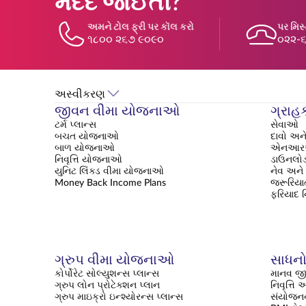
મદદ જોઈતી?
અમને ટોલ ફ્રી પર કૉલ કરો
પર મિસ
૧૮૦૦ ૨૬૭ ૯૦૯૦
૦૨૨-
અસ્વીકરણ
જીવન વીમા યોજનાઓ
ગ્રાહ
ટર્મ પ્લાન્સ
સેવાઓ
બચત યોજનાઓ
દાવો અને
બાળ યોજનાઓ
એનઆરઆ
નિવૃત્તિ યોજનાઓ
ડાઉનલોડ
યુનિટ લિંક્ડ વીમા યોજનાઓ
નેવ અને 
Money Back Income Plans
જરૂરિયાત
ફરિયાદ 
ગ્રુપ વીમા યોજનાઓ
સાધનો 
કોર્પોરેટ સોલ્યુશન્સ પ્લાન્સ
માનવ જી
ગ્રુપ લોન પ્રોટેક્શન પ્લાન
નિવૃત્ત
ગ્રુપ માઇક્રો ઇન્શ્યોરન્સ પ્લાન્સ
સંયોજનન