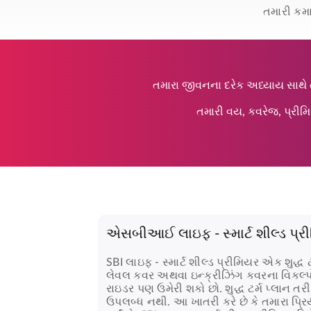
તમારી કમ
તમારા જીવનના દરેક અધ્યાય સાથે ત
તમારી વય, કવરેજ, પ્રી
એસબીઆઈ લાઇફ - સ્માર્ટ શીલ્ડ પ્રીમિ
SBI લાઇફ - સ્માર્ટ શીલ્ડ પ્રીમિયર
એક શુદ્ધ ટર
લેવલ કવર અથવા ઇન્ક્રીઝિંગ કવરના વિકલ્પો
રાઇડર પણ ઉમેરી શકો છો. શુદ્ધ ટર્મ પ્લાન તરી
ઉપલબ્ધ નથી. આ ખાતરી કરે છે કે તમારા પ્ર