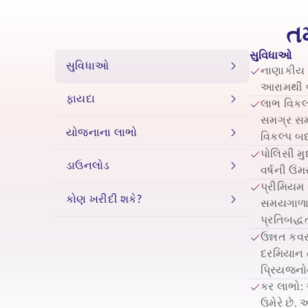
તમ
સુવિધાઓ
સુવિધાઓ
નાણાકીય
આરામથી બં
ફાયદા
લાભ વિકલ્
સમગ્ર સમ
યોજનાના લાભો
વિકલ્પ બદ
પોલિસી મ
ડાઉનલોડ
વર્ષની ઉંમ
પ્રીમિયમ
કોણ ખરીદી શકે?
સમયગાળા 
પ્રતિબદ્ધ
ઉન્નત કવ
દરમિયાન ત
પ્રિયજનોન
કર લાભો:
ઉમેરે છે.