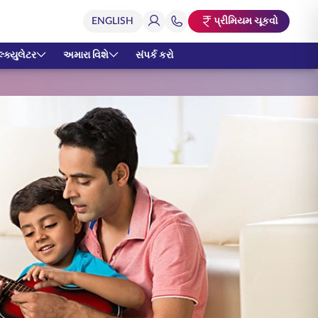
પ્રીમિયમ ચૂકવો
્ક્યુલેટર
અમારા વિશે
સંપર્ક કરો