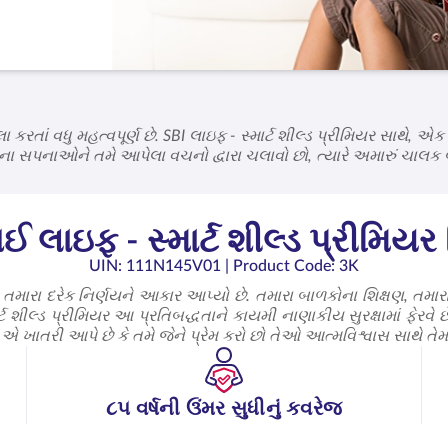
 કરતાં વધુ મહત્વપૂર્ણ છે. SBI લાઇફ - સ્માર્ટ શીલ્ડ પ્રીમિયર સાથે, એ
િવારના સપનાઓને તમે આપેલા વચનો દ્વારા ચલાવો છો, ત્યારે અમારું 
સાથે છીએ, જે તમે મૂલ્યવાન છો.
ાઇફ - સ્માર્ટ શીલ્ડ પ્રીમિયર 
UIN: 111N145V01
| Product Code: 3K
ણે તમારા દરેક નિર્ણયને આકાર આપ્યો છે. તમારા બાળકોના શિક્ષણ, તમા
 શીલ્ડ પ્રીમિયર આ પ્રતિબદ્ધતાને કાયમી નાણાકીય સુરક્ષામાં ફેરવે છ
ાતરી આપે છે કે તમે જેને પ્રેમ કરો છો તેઓ આત્મવિશ્વાસ સાથે તેમના લક
૮૫ વર્ષની ઉંમર સુધીનું કવરેજ