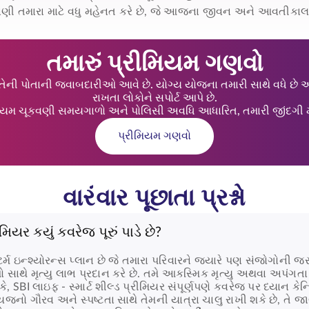
ાણી તમારા માટે વધુ મહેનત કરે છે, જે આજના જીવન અને આવતીકાલના
તમારું પ્રીમિયમ ગણવો
ેની પોતાની જવાબદારીઓ આવે છે. યોગ્ય યોજના તમારી સાથે વધે છે અન
રાખતા લોકોને સપોર્ટ આપે છે.
મિયમ ચૂકવણી સમયગાળો અને પોલિસી અવધિ આધારિત, તમારી જીંદગી માટ
પ્રીમિયમ ગણવો
વારંવાર પૂછાતા પ્રશ્નો
યર કયું કવરેજ પૂરું પાડે છે?
્મ ઇન્શ્યોરન્સ પ્લાન છે જે તમારા પરિવારને જ્યારે પણ સંજોગોની જરૂર
 સાથે મૃત્યુ લાભ પ્રદાન કરે છે. તમે આકસ્મિક મૃત્યુ અથવા અપંગત
કે,
SBI લાઇફ - સ્માર્ટ શીલ્ડ પ્રીમિયર
સંપૂર્ણપણે કવરેજ પર ધ્યાન કેન્
િયજનો ગૌરવ અને સ્પષ્ટતા સાથે તેમની યાત્રા ચાલુ રાખી શકે છે, ત