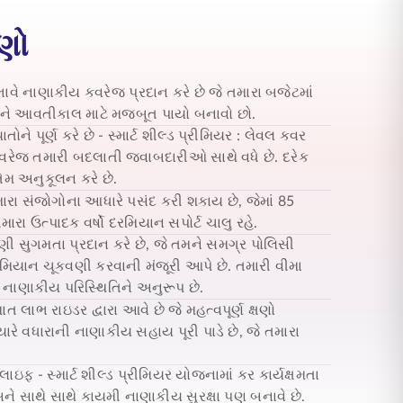
ાણો
ભાવે નાણાકીય કવરેજ પ્રદાન કરે છે જે તમારા બજેટમાં
કારીને આવતીકાલ માટે મજબૂત પાયો બનાવો છો.
ે પૂર્ણ કરે છે - સ્માર્ટ શીલ્ડ પ્રીમિયર
: લેવલ કવર
વરેજ તમારી બદલાતી જવાબદારીઓ સાથે વધે છે. દરેક
ેમ અનુકૂલન કરે છે.
રા સંજોગોના આધારે પસંદ કરી શકાય છે, જેમાં 85
ારા ઉત્પાદક વર્ષો દરમિયાન સપોર્ટ ચાલુ રહે.
ી સુગમતા પ્રદાન કરે છે, જે તમને સમગ્ર પોલિસી
િયાન ચૂકવણી કરવાની મંજૂરી આપે છે. તમારી વીમા
નાણાકીય પરિસ્થિતિને અનુરૂપ છે.
ત લાભ રાઇડર દ્વારા આવે છે જે મહત્વપૂર્ણ ક્ષણો
ારે વધારાની નાણાકીય સહાય પૂરી પાડે છે, જે તમારા
લાઇફ - સ્માર્ટ શીલ્ડ પ્રીમિયર
યોજનામાં કર કાર્યક્ષમતા
ને સાથે સાથે કાયમી નાણાકીય સુરક્ષા પણ બનાવે છે.