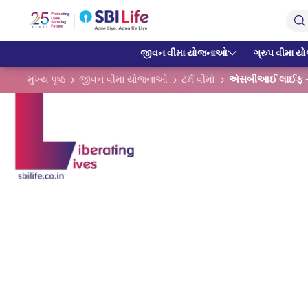
Skip to Main Content
Open Accessibility Menu
Search Bar
જીવન વીમા યોજનાઓ
ગ્રુપ વીમા 
મુખ્ય પૃષ્ઠ
જીવન વીમા યોજનાઓ
ટર્મ વીમો
એસબીઆઈ લાઈફ - સ્મ