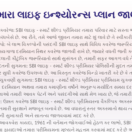
ારા લાઇફ ઇન્શ્યોરન્સ પ્લાન જ
 કવરેજ:
SBI લાઇફ - સ્માર્ટ શીલ્ડ પ્રીમિયર
તમારા પરિવાર માટે સસ્તા 
ધબેસે છે. આ રીતે, તમે આજે જીવન તમારા માટે શું લાવે છે તે સ્વી
પો: બે લાભ વિકલ્પોની પસંદગી
SBI લાઇફ સાથે વિવિધ કવરેજ જરૂરિયાતોન
યગાળા દરમિયાન સ્થિર કવરેજ જાળવી રાખે છે, જ્યારે વધતી જતી ક
લાતી કૌટુંબિક જરૂરિયાતો સાથે સુસંગત છે, તમારી સફર આગળ વધે ત
ુદતની સુગમતા:
SBI લાઇફ - સ્માર્ટ શીલ્ડ પ્રીમિયર
પોલિસીની મુદત તમા
ર સુધી કવરેજ ઉપલબ્ધ છે. આ વિસ્તૃત કવરેજ વિન્ડો ખાતરી કરે છે કે તમ
 ચુકવણી સુગમતા:
SBI લાઇફ - સ્માર્ટ શીલ્ડ પ્રીમિયર
પ્રીમિયમ ચુકવણ
દરમિયાન અથવા તમારા કમાણીના વર્ષોને અનુરૂપ મર્યાદિત સમય દરમ
તાઓ તમારી આવક પેટર્ન અને પસંદગીઓ સાથે મેળ ખાય છે, જે તમારી 
ર: ઉન્નત કવરેજ
SBI લાઇફ - સ્માર્ટ શીલ્ડ પ્રીમિયરના
વૈકલ્પિક અકસ્મા
મારી સુરક્ષાને મજબૂત બનાવે છે. આ વધારાનું સ્તર અકસ્માતો થાય ત્ય
ી સુખાકારી અને સાતત્ય જાળવવામાં મદદ કરે છે.
 આવકવેરા કાયદા, 1961 ની વર્તમાન જોગવાઈઓ હેઠળ કર લાભો,
SBI 
 આ ફાયદાઓ તમારા પ્રીમિયમના મૂલ્યને મહત્તમ કરવામાં મદદ કરે છે અ