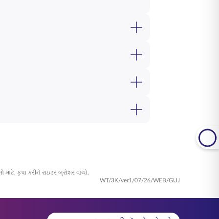
I લાઇફ - સ્માર્ટ શીલ્ડ પ્રીમિયર
માટે
ત્તમ ઉંમર 60 વર્ષ છે. તમે ભારતીય નાગરિક
માટે તમારી પાત્રતા અહીં તપાસો:
ભૂત રાહ જોવાનો સમયગાળો નથી. જોકે,
તી જતી જરૂરિયાતોને અનુરૂપ લેવલ કવર
ાઈફ - સ્માર્ટ શીલ્ડ પ્રીમિયર
ખાતરી કરે
ની સ્થિતિમાં સુરક્ષાનો વધારાનો સ્તર પૂરો
કરવાની સુગમતા છે જ્યારે યોજના તમારા
માટે, કૃપા કરીને રાઇડર બ્રોશર વાંચો.
WT/3K/ver1/07/26/WEB/GUJ