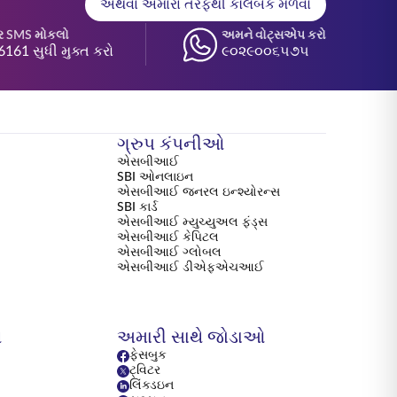
અથવા અમારા તરફથી કૉલબેક મેળવો
ર SMS મોકલો
અમને વોટ્સએપ કરો
6161 સુધી મુક્ત કરો
૯૦૨૯૦૦૬૫૭૫
ગ્રુપ કંપનીઓ
એસબીઆઈ
SBI ઓનલાઇન
એસબીઆઈ જનરલ ઇન્શ્યોરન્સ
SBI કાર્ડ
એસબીઆઈ મ્યુચ્યુઅલ ફંડ્સ
એસબીઆઈ કેપિટલ
એસબીઆઈ ગ્લોબલ
એસબીઆઈ ડીએફએચઆઈ
ય
અમારી સાથે જોડાઓ
ફેસબુક
ટ્વિટર
લિંક્ડઇન