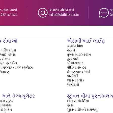
્ડ કોલ આપો
અમને ઇમેઇલ કરો
પ
૬૨૪૫૮૫૦૮
info@sbilife.co.in
5
ક સેવાઓ
એસબીઆઈ લાઈફ
અમારા વિશે
 પરિપક્વતા
નેતૃત્વ
ઈ કોર્નર
મુખ્ય માઇલસ્ટોન
 સેન્ટર
પુરસ્કારો
ફંડ પ્રદર્શન
સીએસઆર
 મૂલ્યાંકન કેલ્ક્યુલેટર
મીડિયા સેન્ટર
નિવારણ
રોકાણકાર સંબંધો
કારકિર્દી
જીવન શ્લોક
ભાગીદારો
અને કેલ્ક્યુલેટર
જીવન વીમા પુસ્તકાલ
વન મૂલ્ય
વીમા માર્ગદર્શિકા
િ આયોજક
પ્રશ્નો
ી શક્તિ
જીવન વીમાને સમજવું