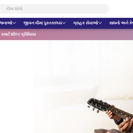
યોજનાઓ
જીવન વીમા પુસ્તકાલય
ગ્રાહક સેવાઓ
સાધનો અને કેલ
ાર્ટ શીલ્ડ પ્રીમિયર