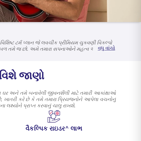
ક વિશિષ્ટ ટર્મ પ્લાન જે લવચીક પ્રીમિયમ ચુકવણી વિકલ્પો
વધુ વાંચો
ચાલક બળ તમે જ છો. અમે તમારા સપનાઓને મહત્વ આપીએ
વિશે જાણો
રા ઘર અને તમે બનાવેલી જીવનશૈલી માટે તમારી આકાંક્ષાઓ
ે, ખાતરી કરે છે કે તમે તમારા પ્રિયજનોને આપેલા વચનોનું
્ષ્યોને પ્રાપ્ત કરવાનું ચાલુ રાખશે.
વૈકલ્પિક રાઇડર^ લાભ