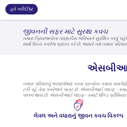
હવે ખરીદો
જીવનની સફર માટે સુરક્ષા કવચ
તમારા પ્રિયજનોના નાણાકીય ભવિષ્યને સુરક્ષિત કરવું પહેલા
સાથે ઉચ્ચ કવરેજ પ્રદાન કરે છે. જ્યારે તમે તમારા પર
છીએ અને તમે જે ઈચ્છો છો તે બધું પૂર્ણ કરવા માટે તમારી 
એસબીઆઈ લ
તમારા પરિવારનું ભરણપોષણ કરવા પ્રત્યેના તમારા સમર્પ
ટકી રહે તેવા કવરેજને પાત્ર છે. એસબીઆઈ લાઇફ - સ્માર્ટ
પાલન થાય છે. એસબીઆઈ લાઇફ - સ્માર્ટ શીલ્ડ પ્રીમિયર એ ખ
લેવલ અને વધારાનું જીવન કવચ વિકલ્પ