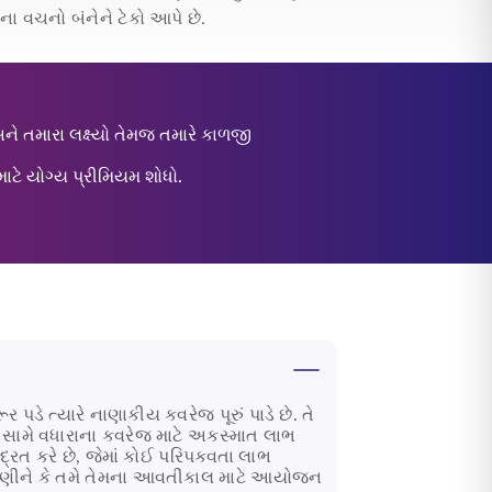
 વચનો બંનેને ટેકો આપે છે.
ે તમારા લક્ષ્યો તેમજ તમારે કાળજી
ે યોગ્ય પ્રીમિયમ શોધો.
 પડે ત્યારે નાણાકીય કવરેજ પૂરું પાડે છે. તે
ા સામે વધારાના કવરેજ માટે અકસ્માત લાભ
દ્રિત કરે છે, જેમાં કોઈ પરિપક્વતા લાભ
ે જાણીને કે તમે તેમના આવતીકાલ માટે આયોજન