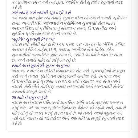
કન્ફર્મેશન તમને ગમે ત્યાં હોવ, આર્થિક રીતે સુરક્ષિત રહેવામાં મદદ
કરે છે.
ગમે ત્યારે, ગમે ત્યાંથી ચૂકવણી કરો
તમે જ્યાં પણ હોવ ત્યાં તમારા જીવન વીમા યોજનાને તમારી પહોંચમાં
રાખો. અમારી
NRI ઓનલાઈન પ્રીમિયમ ચુકવણી
સેવા ભારત
અથવા વિદેશમાં પ્રીમિયમનું સંચાલન સરળ, વિશ્વસનીય અને
સુરક્ષિત પ્રક્રિયા સાથે સરળ બનાવે છે.
બહુવિધ ચુકવણી વિકલ્પો
તમારા માટે સૌથી યોગ્ય વિકલ્પ પસંદ કરો - ઇન્ટરનેટ બેંકિંગ, ડેબિટ
અથવા ક્રેડિટ કાર્ડ્સ, UPI, અથવા ભાગીદાર બેંક પોર્ટલ. દરેક
ચુકવણીની તાત્કાલિક પુષ્ટિ થાય છે, રસીદો આપમેળે જનરેટ થાય
છે, અને તમારી પોલિસી સક્રિય રહે છે.
સ્માર્ટ અને મુશ્કેલી-મુક્ત અનુભવ
એક જ, સ્પષ્ટ ડેશબોર્ડથી રિમાઇન્ડર્સ સેટ કરો, ચુકવણીઓ શેડ્યૂલ
કરો અને તમારા પ્રીમિયમ ઇતિહાસની સમીક્ષા કરો. સ્પષ્ટતા અને
વિશ્વસનીયતાની પ્રશંસા કરતા NRI માટે રચાયેલ, આ સેવા તમને
તમારી પોલિસીને કોઈપણ સમયે સરળતાથી અને સરળતાથી મેનેજ
કરવાની મંજૂરી આપે છે.
શા માટે તે મહત્વનું છે
તમારા અને તમારા પરિવારની માનસિક શાંતિ વચ્ચે ક્યારેય અંતર ન
હોવું જોઈએ. અમારા સુરક્ષિત ડિજિટલ પેમેન્ટ પ્લેટફોર્મ સાથે, તમારી
પોલિસીનું સંચાલન કરવું સરળ લાગે છે, જે તમને આજે જીવન ગમે
ત્યાં લઈ જાય ત્યાં જોડાયેલા અને આત્મવિશ્વાસપૂર્ણ રહેવામાં મદદ
કરે છે.