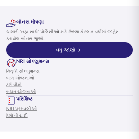
બોનસ ઘોષણા
અમારી 'નફા-સાથે' પોલિસીઓ માટે છેલ્લા કેટલાક વર્ષોમાં જાહેર
કરાયેલ બોનસ જુઓ.
વધુ જાણો
NRI સોલ્યુશન્સ
નિવૃત્તિ સોલ્યુશન્સ
બાળ યોજનાઓ
ટર્મ વીમો
બચત યોજનાઓ
પરિશિષ્ટ
NRI પ્રશ્નાવલીઓ
દેશોની યાદી