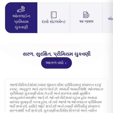
ઓનલાઈન
એ
પ્રમિયમ
દાવો સેટલમેન્ટ
কর প্রভাব
ચુકવણી
સરળ, સુરક્ષિત, પ્રીમિયમ ચુકવણી
આગળ વધો
આજે વિવિધ દેશોમાં તમારા જીવન વીમા પ્રીમિયમનું સંચાલન કરવું
સ્પષ્ટ, અનુકૂળ અને સરળ લાગે છે. અમારી
અમારી NRI ઓનલાઇન
પ્રીમિયમ
ચુકવણી સેવા ઝડપી અને સરળતા સાથે સુરક્ષિત
વ્યવહારોને સમર્થન આપે છે. જો તમે વિદેશમાં રહેતા હોવ અથવા
વારંવાર મુસાફરી કરતા હોવ, તો તમે આજે જ ઓનલાઇન પ્રીમિયમ
ભરી શકો છો, રસીદો જોઈ શકો છો અને તમારી પોલિસીનું સંચાલન
સરળતાથી કરી શકો છો. ચુકવણીના વિવિધ વિકલ્પો અને ત્વરિત