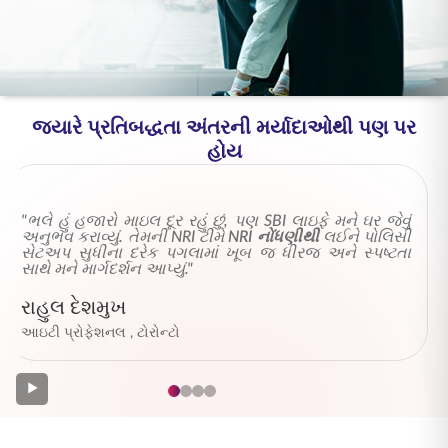
ENGLISH
ઑનલાઇન ખરીદો
પ્રીમિયમ ચૂકવો
1800 267 9090
જ્યારે પ્રતિબદ્ધતા અંતરની મર્યાદાઓથી પણ પર
હોય
"ભલે હું હજારો માઇલ દૂર રહું છું, પણ SBI લાઇફે મને ઘર જેવું
અનુભવ કરાવ્યું. તેમની NRI ટીમે
NRI નોંધણીથી
લઈને પોલિસી
સેટઅપ સુધીના દરેક પગલામાં ખૂબ જ ધીરજ અને સ્પષ્ટતા
સાથે મને માર્ગદર્શન આપ્યું."
રાહુલ દેશમુખ
આઇટી પ્રોફેશનલ , ટોરોન્ટો
▶
⏸