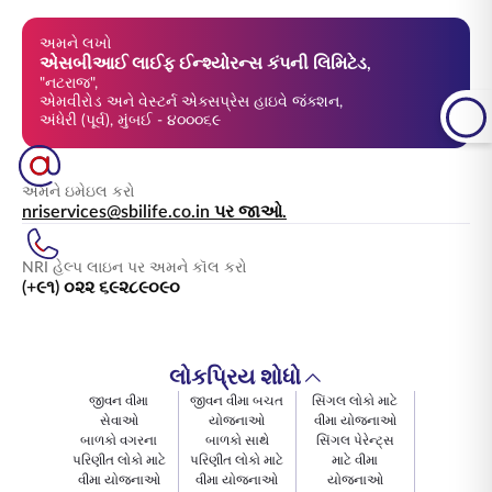
અમને લખો
એસબીઆઈ લાઈફ ઈન્શ્યોરન્સ કંપની લિમિટેડ,
"નટરાજ",
એમવીરોડ અને વેસ્ટર્ન એક્સપ્રેસ હાઇવે જંક્શન,
અંધેરી (પૂર્વ), મુંબઈ - ૪૦૦૦૬૯
અમને ઇમેઇલ કરો
nriservices@sbilife.co.in પર જાઓ.
NRI હેલ્પ લાઇન પર અમને કૉલ કરો
(+૯૧) ૦૨૨ ૬૯૨૮૯૦૯૦
લોકપ્રિય શોધો
જીવન વીમા
જીવન વીમા બચત
સિંગલ લોકો માટે
સેવાઓ
યોજનાઓ
વીમા યોજનાઓ
બાળકો વગરના
બાળકો સાથે
સિંગલ પેરેન્ટ્સ
પરિણીત લોકો માટે
પરિણીત લોકો માટે
માટે વીમા
વીમા યોજનાઓ
વીમા યોજનાઓ
યોજનાઓ