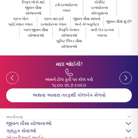
નિવૃત્ત લોકો માટે
કોર્પોરેટ
ટર્મ ઇન્શ્યોરન્સ
જીવન વીમા
ઇન્શ્યોરન્સ
પ્લાન
યોજનાઓ
સોલ્યુશન્સ
ગ્રુપ લોન
ગ્રુપ માઇક્રો
જીવન વીમા સાધનો
જીવન વીમો શું છે?
પ્રોટેક્શન પ્લાન
ઇન્શ્યોરન્સ પ્લાન
અને કેલ્ક્યુલેટર
બાળ જીવન વીમા
નિવૃત્તિ પેન્શન
મની બેક ઇન્કમ
યોજનાઓ
યોજનાઓ
પ્લાન્સ
યુનિટ લિંક્ડ વીમા
યોજનાઓ
મદદ જોઈતી?
Previous
Previou
અમને ટોલ ફ્રી પર કૉલ કરો
૧૮૦૦ ૨૬૭ ૯૦૯૦
અથવા અમારા તરફથી કૉલબેક મેળવો
અસ્વીકરણ
જીવન વીમા યોજનાઓ
ગ્રાહક સેવાઓ