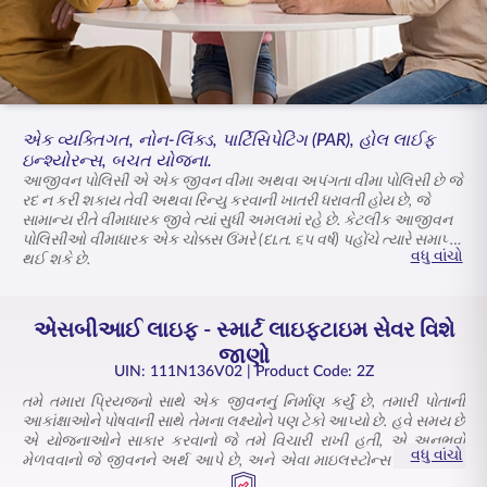
ENGLISH
ઑનલાઇન ખરીદો
પ્રીમિયમ ચૂકવો
1800 267 9090
એક વ્યક્તિગત, નોન-લિંક્ડ, પાર્ટિસિપેટિંગ (PAR), હોલ લાઈફ
ઇન્શ્યોરન્સ, બચત યોજના.
આજીવન પોલિસી એ એક જીવન વીમા અથવા અપંગતા વીમા પોલિસી છે જે
રદ ન કરી શકાય તેવી અથવા રિન્યુ કરવાની ખાતરી ધરાવતી હોય છે, જે
સામાન્ય રીતે વીમાધારક જીવે ત્યાં સુધી અમલમાં રહે છે. કેટલીક આજીવન
પોલિસીઓ વીમાધારક એક ચોક્કસ ઉંમરે (દા.ત. ૬૫ વર્ષ) પહોંચે ત્યારે સમાપ્ત
વધુ વાંચો
થઈ શકે છે.
જેમ તમે જીવનમાં આગળ વધો છો, તેમ તમારા સપના અને જવાબદારીઓ પણ
તમારી સાથે વધે છે. તેથી, એસબીઆઈ લાઈફ - સ્માર્ટ લાઈફટાઈમ સેવર સાથે
ભવિષ્યમાં આવનારા પડકારો માટે હંમેશા આર્થિક રીતે તૈયાર રહો – એક એવી
એસબીઆઈ લાઇફ - સ્માર્ટ લાઇફટાઇમ સેવર વિશે
યોજના જે તમને આજીવન ગેરંટીડ વળતર અને સુરક્ષા પ્રદાન કરે છે.
જાણો
UIN: 111N136V02
| Product Code: 2Z
તમે તમારા પ્રિયજનો સાથે એક જીવનનું નિર્માણ કર્યું છે, તમારી પોતાની
આકાંક્ષાઓને પોષવાની સાથે તેમના લક્ષ્યોને પણ ટેકો આપ્યો છે. હવે સમય છે
એ યોજનાઓને સાકાર કરવાનો જે તમે વિચારી રાખી હતી, એ અનુભવો
વધુ વાંચો
મેળવવાનો જે જીવનને અર્થ આપે છે, અને એવા માઇલસ્ટોન્સ સર કરવાનો
જે તમારી સહિયારી સફરને આકાર આપે છે.