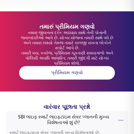
તમારું પ્રીમિયમ ગણવો
તમારા જીવનના દરેક અધ્યાય સાથે તેની પોતાની
જવાબદારીઓ આવે છે. યોગ્ય યોજના તમારી સાથે વધે છે
અને તમારા લક્ષ્યો તેમજ તમારે કાળજી રાખતા લોકોને
સપોર્ટ આપે છે.
તમારી વય, કવરેજ, પ્રીમિયમ ચૂકવણી સમયગાળો અને
પોલિસી અવધિ આધારિત, તમારી જીંદગી માટે યોગ્ય
પ્રીમિયમ શોધો.
પ્રીમિયમ ગણવો
વારંવાર પૂછાતા પ્રશ્નો
SBI લાઇફ સ્માર્ટ લાઇફટાઇમ સેવર પ્લાનની મુખ્ય
વિશેષતાઓ શું છે?
સ્માર્ટ લાઇફટાઇમ સેવર પ્લાનની
મુખ્ય વિશેષતાઓ છે: