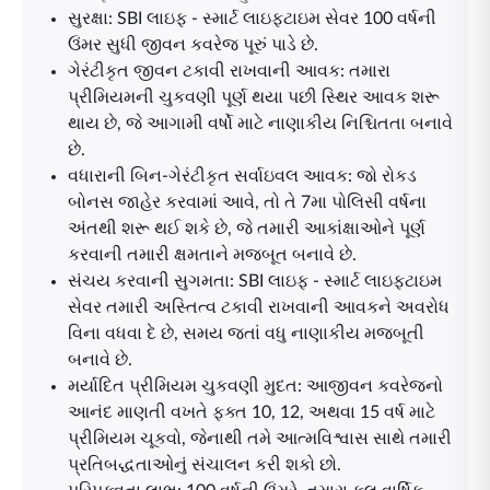
સુરક્ષા: SBI લાઇફ - સ્માર્ટ લાઇફટાઇમ સેવર 100 વર્ષની
ઉંમર સુધી જીવન કવરેજ પૂરું પાડે છે.
ગેરંટીકૃત જીવન ટકાવી રાખવાની આવક: તમારા
પ્રીમિયમની ચુકવણી પૂર્ણ થયા પછી સ્થિર આવક શરૂ
થાય છે, જે આગામી વર્ષો માટે નાણાકીય નિશ્ચિતતા બનાવે
છે.
વધારાની બિન-ગેરંટીકૃત સર્વાઇવલ આવક: જો રોકડ
બોનસ જાહેર કરવામાં આવે, તો તે 7મા પોલિસી વર્ષના
અંતથી શરૂ થઈ શકે છે, જે તમારી આકાંક્ષાઓને પૂર્ણ
કરવાની તમારી ક્ષમતાને મજબૂત બનાવે છે.
સંચય કરવાની સુગમતા: SBI લાઇફ - સ્માર્ટ લાઇફટાઇમ
સેવર તમારી અસ્તિત્વ ટકાવી રાખવાની આવકને અવરોધ
વિના વધવા દે છે, સમય જતાં વધુ નાણાકીય મજબૂતી
બનાવે છે.
મર્યાદિત પ્રીમિયમ ચુકવણી મુદત: આજીવન કવરેજનો
આનંદ માણતી વખતે ફક્ત 10, 12, અથવા 15 વર્ષ માટે
પ્રીમિયમ ચૂકવો, જેનાથી તમે આત્મવિશ્વાસ સાથે તમારી
પ્રતિબદ્ધતાઓનું સંચાલન કરી શકો છો.