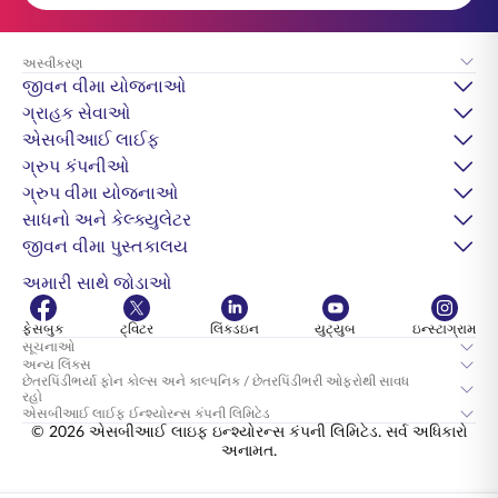
અસ્વીકરણ
જીવન વીમા યોજનાઓ
ગ્રાહક સેવાઓ
એસબીઆઈ લાઈફ
ગ્રુપ કંપનીઓ
ગ્રુપ વીમા યોજનાઓ
સાધનો અને કેલ્ક્યુલેટર
જીવન વીમા પુસ્તકાલય
અમારી સાથે જોડાઓ
ફેસબુક
ટ્વિટર
લિંક્ડઇન
યુટ્યુબ
ઇન્સ્ટાગ્રામ
સૂચનાઓ
અન્ય લિંક્સ
છેતરપિંડીભર્યા ફોન કોલ્સ અને કાલ્પનિક / છેતરપિંડીભરી ઓફરોથી સાવધ
રહો
એસબીઆઈ લાઈફ ઈન્શ્યોરન્સ કંપની લિમિટેડ
© 2026 એસબીઆઈ લાઇફ ઇન્શ્યોરન્સ કંપની લિમિટેડ. સર્વ અધિકારો
અનામત.