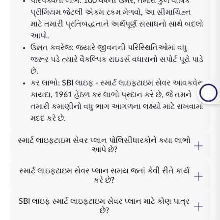
પરિપક્વતા લાભ: 100 વર્ષની ઉંમરે, તમારા કુલ વાર્ષિક
પ્રીમિયમ જેટલી એકમ રકમ મેળવો, આ સીમાચિહ્ન
માટે તમારી પ્રતિબદ્ધતાને અર્થપૂર્ણ સંસાધનો સાથે બદલો
આપો.
ઉન્નત કવરેજ: જ્યારે જીવનની પરિસ્થિતિઓમાં વધુ
જરૂર પડે ત્યારે વૈકલ્પિક રાઇડર્સ વધારાનો સપોર્ટ પૂરો પાડે
છે.
કર લાભો: SBI લાઇફ - સ્માર્ટ લાઇફટાઇમ સેવર આવકવેરા
કાયદા, 1961 હેઠળ કર લાભો પ્રદાન કરે છે, જે તમને
તમારી કમાણીનો વધુ ભાગ આગળના લક્ષ્યો માટે રાખવામાં
મદદ કરે છે.
સ્માર્ટ લાઇફટાઇમ સેવર પ્લાન પોલિસીધારકોને કયા લાભો
આપે છે?
SBI લાઇફ સ્માર્ટ લાઇફટાઇમ સેવર પ્લાન
નીચેના લાભો પ્રદાન કરે
છે:
સ્માર્ટ લાઇફટાઇમ સેવર પ્લાન સમય જતાં કેવી રીતે કાર્ય
મૃત્યુ લાભ: સમગ્ર પોલિસી મુદત દરમ્યાન ૧૦૦ વર્ષની
કરે છે?
ઉંમર સુધી વિસ્તરતું રક્ષણ. ખાતરી કરવી કે તમારા પરિવાર
SBI લાઇફ -
સ્માર્ટ લાઇફટાઇમ સેવર પ્લાન
તમારા પરિવારના
ભવિષ્યને સુરક્ષિત કરે છે અને તમારા વ્યક્તિગત લક્ષ્યોને પૂર્ણ કરે છે.
પાસે આત્મવિશ્વાસ સાથે તેમના લક્ષ્યોને પ્રાપ્ત કરવા માટે
SBI લાઇફ સ્માર્ટ લાઇફટાઇમ સેવર પ્લાન માટે કોણ પાત્ર
મૃત્યુ લાભો પોલિસીની મુદત દરમ્યાન 100 વર્ષની ઉંમર સુધી વિસ્તરે
છે?
નાણાકીય પાયો છે.
છે, જે ખાતરી કરે છે કે તમારા પ્રિયજનોની હંમેશા સંભાળ રાખવામાં
SBI લાઇફનો સ્માર્ટ લાઇફટાઇમ સેવર પ્લાન એવા વ્યક્તિઓ માટે