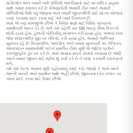
માર્ગદર્શન અને તમારી બધી પોલિસી જરૂરિયાતો માટે તાત્કાલિક સહાય
સાથે તમારું સ્વાગત કરે છે. નિષ્ણાતોની અમારી ટીમ તમને અમારી
પોલિસીઓ વિશે વધુ જાણવા અને તમારી જીવનશૈલી માટે યોગ્ય યોજના
પસંદ કરવામાં મદદ કરવા માટે ગમે ત્યારે ઉપલબ્ધ છે.
અમે એ પણ સમજીએ છીએ કે વિવિધ ક્ષણો માટે વિવિધ પ્રકારના
સમર્થનની જરૂર પડે છે. ભલે તમે પહેલી વાર SBI લાઇફ વીમા વિકલ્પો
શોધી રહ્યા હોવ, હાલની પોલિસીનું સંચાલન કરી રહ્યા હોવ, અથવા દાવા
જેવા સંવેદનશીલ મુદ્દા પર નેવિગેટ કરી રહ્યા હોવ, અમારો અભિગમ
સુસંગત રહે છે: વિચારશીલ, પારદર્શક અને તમારા સુખાકારી પર કેન્દ્રિત.
ઑનલાઇન સંસાધનોથી લઈને સમર્પિત ટીમો સુધી જે જટિલ પ્રશ્નોને
કાળજીપૂર્વક હેન્ડલ કરે છે, અમે અમારા સંપર્ક ચેનલો બનાવ્યા છે જેથી
તમને તમારા જીવન માટે શ્રેષ્ઠ શું કાર્ય કરે છે તે પસંદ કરવાની સ્વતંત્રતા
મળે.
તમે ગમે તેટલા અમારા સુધી પહોંચવાનું પસંદ કરો, જાણો કે અમે તમને
જરૂરી ખાતરી અને સમર્થન સાથે અહીં છીએ, જીવનના દરેક વળાંક પર
તમને મદદ કરવા માટે તૈયાર છીએ.