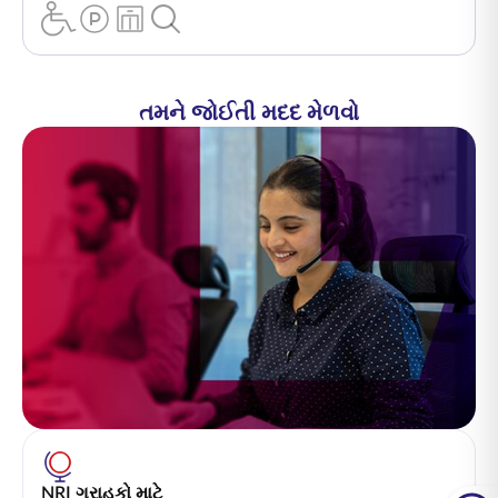
તમને જોઈતી મદદ મેળવો
NRI ગ્રાહકો માટે