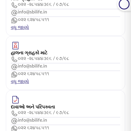
૦૨૨ -૨૮૫૪૪૩૯૬ / ૯૭/૯૮
info@sbilife.in
૦૨૨ ૬૨૪૫૮૫૧૧
વધુ જાણો
હાલના ગ્રાહકો માટે
૦૨૨ -૨૮૫૪૪૩૯૬ / ૯૭/૯૮
info@sbilife.in
૦૨૨ ૬૨૪૫૮૫૧૧
વધુ જાણો
દાવાઓ અને પરિપક્વતા
૦૨૨ -૨૮૫૪૪૩૯૬ / ૯૭/૯૮
info@sbilife.in
૦૨૨ ૬૨૪૫૮૫૧૧