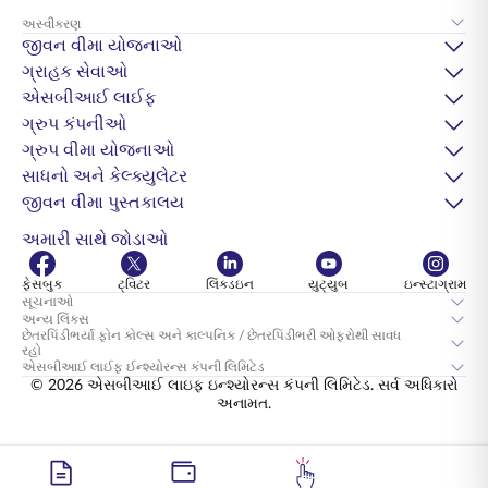
અસ્વીકરણ
જીવન વીમા યોજનાઓ
ગ્રાહક સેવાઓ
એસબીઆઈ લાઈફ
ગ્રુપ કંપનીઓ
ગ્રુપ વીમા યોજનાઓ
સાધનો અને કેલ્ક્યુલેટર
જીવન વીમા પુસ્તકાલય
અમારી સાથે જોડાઓ
ફેસબુક
ટ્વિટર
લિંક્ડઇન
યુટ્યુબ
ઇન્સ્ટાગ્રામ
સૂચનાઓ
અન્ય લિંક્સ
છેતરપિંડીભર્યા ફોન કોલ્સ અને કાલ્પનિક / છેતરપિંડીભરી ઓફરોથી સાવધ
રહો
એસબીઆઈ લાઈફ ઈન્શ્યોરન્સ કંપની લિમિટેડ
© 2026 એસબીઆઈ લાઇફ ઇન્શ્યોરન્સ કંપની લિમિટેડ. સર્વ અધિકારો
અનામત.