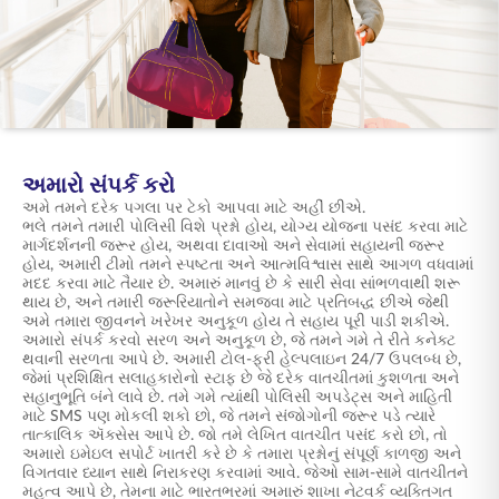
ENGLISH
ઑનલાઇન ખરીદો
પ્રીમિયમ ચૂકવો
1800 267 9090
અમારો સંપર્ક કરો
અમે તમને દરેક પગલા પર ટેકો આપવા માટે અહીં છીએ.
ભલે તમને તમારી પોલિસી વિશે પ્રશ્નો હોય, યોગ્ય યોજના પસંદ કરવા માટે
માર્ગદર્શનની જરૂર હોય, અથવા દાવાઓ અને સેવામાં સહાયની જરૂર
હોય, અમારી ટીમો તમને સ્પષ્ટતા અને આત્મવિશ્વાસ સાથે આગળ વધવામાં
મદદ કરવા માટે તૈયાર છે. અમારું માનવું છે કે સારી સેવા સાંભળવાથી શરૂ
થાય છે, અને તમારી જરૂરિયાતોને સમજવા માટે પ્રતિબદ્ધ છીએ જેથી
અમે તમારા જીવનને ખરેખર અનુકૂળ હોય તે સહાય પૂરી પાડી શકીએ.
અમારો સંપર્ક કરવો સરળ અને અનુકૂળ છે, જે તમને ગમે તે રીતે કનેક્ટ
થવાની સરળતા આપે છે. અમારી ટોલ-ફ્રી હેલ્પલાઇન 24/7 ઉપલબ્ધ છે,
જેમાં પ્રશિક્ષિત સલાહકારોનો સ્ટાફ છે જે દરેક વાતચીતમાં કુશળતા અને
સહાનુભૂતિ બંને લાવે છે. તમે ગમે ત્યાંથી પોલિસી અપડેટ્સ અને માહિતી
માટે SMS પણ મોકલી શકો છો, જે તમને સંજોગોની જરૂર પડે ત્યારે
તાત્કાલિક ઍક્સેસ આપે છે. જો તમે લેખિત વાતચીત પસંદ કરો છો, તો
અમારો ઇમેઇલ સપોર્ટ ખાતરી કરે છે કે તમારા પ્રશ્નોનું સંપૂર્ણ કાળજી અને
વિગતવાર ધ્યાન સાથે નિરાકરણ કરવામાં આવે. જેઓ સામ-સામે વાતચીતને
મહત્વ આપે છે, તેમના માટે ભારતભરમાં અમારું શાખા નેટવર્ક વ્યક્તિગત