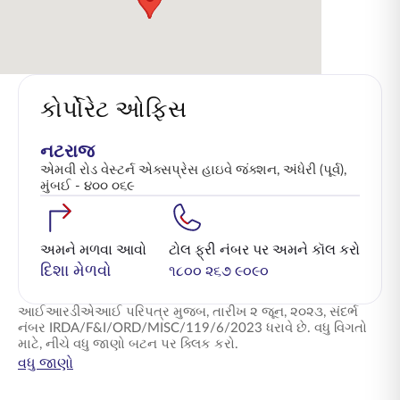
કોર્પોરેટ ઓફિસ
નટરાજ
એમવી રોડ વેસ્ટર્ન એક્સપ્રેસ હાઇવે જંક્શન, અંધેરી (પૂર્વ),
મુંબઈ - ૪૦૦ ૦૬૯
અમને મળવા આવો
ટોલ ફ્રી નંબર પર અમને કૉલ કરો
દિશા મેળવો
૧૮૦૦ ૨૬૭ ૯૦૯૦
આઈઆરડીએઆઈ પરિપત્ર મુજબ, તારીખ ૨ જૂન, ૨૦૨૩, સંદર્ભ
નંબર IRDA/F&I/ORD/MISC/119/6/2023 ધરાવે છે. વધુ વિગતો
માટે, નીચે વધુ જાણો બટન પર ક્લિક કરો.
વધુ જાણો