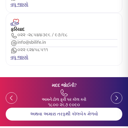
વધુ જાણો
ફરિયાદ
૦૨૨ -૨૮૫૪૪૩૯૬ / ૯૭/૯૮
info@sbilife.in
૦૨૨ ૬૨૪૫૮૫૧૧
વધુ જાણો
મદદ જોઈતી?
Previous
Previou
અમને ટોલ ફ્રી પર કૉલ કરો
૧૮૦૦ ૨૬૭ ૯૦૯૦
અથવા અમારા તરફથી કૉલબેક મેળવો